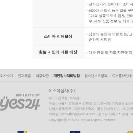
전자상거래 등에서의 소비자
eBook 세트 상품은 일괄 
1개의 상품으로 취급 및 판매
우, 세트 상품 전부 및 세트
상품의 불량에 의한 반품, 교
소비자 피해보상
준하여 처리됨
환불 지연에 따른 배상
대금 환불 및 환불 지연에 
회사소개
인재채용
이용약관
개인정보처리방침
청소년보호정책
도서홍보안내
대표 : 김석환, 최세라
주소 : 서울시 영등포구 은행로 11, 5층~6층(여의도동,일신
사업자등록번호 : 229-81-37000 통신판매업신고 : 제 200
이메일 : yes24help@yes24.com 호스팅 서비스사업자 :
Copyright ⓒ YES24 Corp. All Rights Reserved.