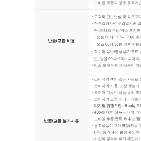
모바일 쿠폰의 경우 유효기간(
고객의 단순변심 및 착오구
직수입양서/직수입일서중 일
단, 아래의 주문/취소 조건인
오늘 00시 ~ 06시 30분 
반품/교환 비용
오늘 06시 30분 이후 주문
직수입 음반/영상물/기프트 
단, 당일 00시~13시 사이
박스 포장은 택배 배송이 가
소비자의 책임 있는 사유로 
소비자의 사용, 포장 개봉에 
복제가 가능한 상품 등의 포장을 
소비자의 요청에 따라 개별
디지털 컨텐츠인 eBook, 
eBook 대여 상품은 대여 기
모바일 쿠폰 등록 후 취소/환
반품/교환 불가사유
중고상품이 구매확정(자동 
LP상품의 재생 불량 원인이 기
시간의 경과에 의해 재판매가