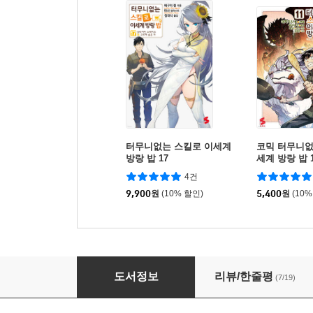
터무니없는 스킬로 이세계
코믹 터무니없
방랑 밥 17
세계 방랑 밥 
4건
9,900
원
(10% 할인)
5,400
원
(10%
터무니없는 스킬로 이세계 방랑 밥 11
도서정보
리뷰/한줄평
(7/19)