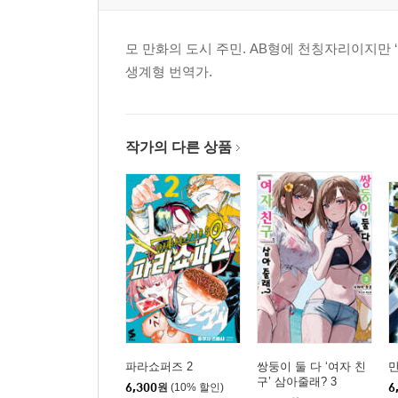
모 만화의 도시 주민. AB형에 천칭자리이지만
생계형 번역가.
작가의 다른 상품
파라쇼퍼즈 2
쌍둥이 둘 다 ‘여자 친
만
구’ 삼아줄래? 3
6,300
원
(10% 할인)
6