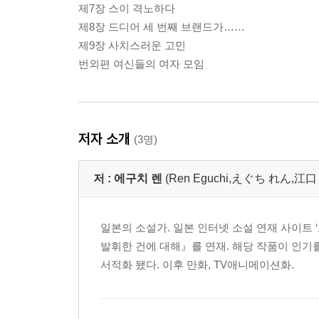
제7장 스이 격노하다
제8장 드디어 세 번째 브랜드가……
제9장 사치스러운 고민
번외편 여신들의 여자 모임
저자 소개
(3명)
저 :
에구치 렌
(Ren Eguchi,えぐち れん,江口
일본의 소설가. 일본 인터넷 소설 연재 사이트 
발휘한 건에 대해』를 연재. 해당 작품이 인기
서적화 됐다. 이후 만화, TV애니메이션화.