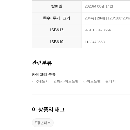
발행일
2023년 06월 14일
쪽수, 무게, 크기
284쪽 | 284g | 128*188*20
ISBN13
9791138478564
ISBN10
1138478563
관련분류
카테고리 분류
국내도서
만화/라이트노벨
라이트노벨
판타지
이 상품의 태그
#청년패스