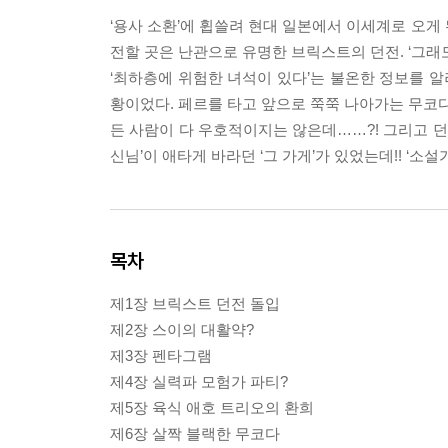
‘용사 소환’에 휩쓸려 현대 일본에서 이세계로 오게 
전할 곳은 난관으로 유명한 브릭스트의 던전. ‘그
‘최하층에 위험한 녀석이 있다’는 불온한 정보를 
황이었다. 페르를 타고 앞으로 쭉쭉 나아가는 무코다
든 사람이 다 우호적이지는 않은데……?! 그리고 던
신님’이 애타게 바라던 ‘그 가게’가 있었는데!! ‘소
목차
제1장 브릭스트 던전 돌입
제2장 스이의 대활약?
제3장 펜타그램
제4장 실력파 모험가 파티?
제5장 육식 애호 트리오의 환희
제6장 살짝 블랙한 무코다