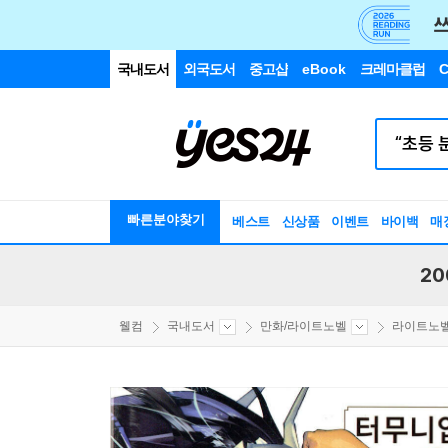
국내도서
외국도서
중고샵
eBook
크레마클럽
C
빠른분야찾기
베스트
신상품
이벤트
바이백
매
20
웰컴
국내도서
만화/라이트노벨
라이트노