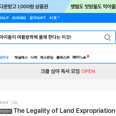
D/LP
DVD/BD
문구
/GIFT
티켓
독서유형검사
RBTI Lab
장안내
채널예스
사락
예스펀딩
클래스24
독서유형검사
크클 심야 독서 모임
OPEN
득공제
수입
The Legality of Land Expropriatio
수입양서