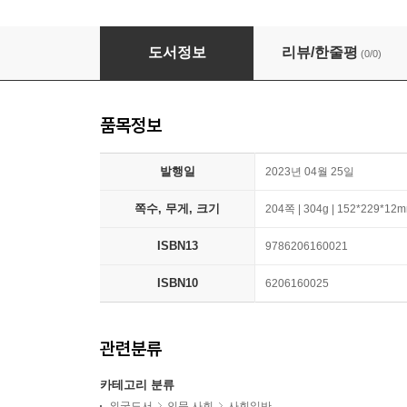
The Legality of Land Expropriation without
도서정보
리뷰/한줄평
(0/0)
품목정보
발행일
2023년 04월 25일
쪽수, 무게, 크기
204쪽 | 304g | 152*229*12
ISBN13
9786206160021
ISBN10
6206160025
관련분류
카테고리 분류
외국도서
인문 사회
사회일반