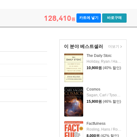
128,410
카트에 넣기
바로구매
원
이 분야 베스트셀러
더보기
The Daily Stoic
Holiday, Ryan / Hanselman, Stephen
10,900
원
(40% 할인)
Cosmos
Sagan, Carl / Tyson, Neil Degrasse / Druyan, Ann
15,900
원
(46% 할인)
Factfulness
Rosling, Hans / Ronnlund, Anna Rosling / Rosling, Ola
8,000
원
(42% 할인)