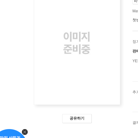
바
Ma
첫
정
판
Y
추
공유하기
결