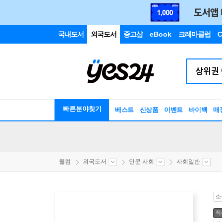
국내도서
외국도서
중고샵
eBook
크레마클럽
C
빠른분야찾기
베스트
신상품
이벤트
바이백
매
웰컴
외국도서
인문 사회
사회일반
소
직