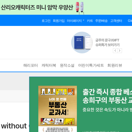
로그인
회원가입
마이페이지
카트
주문/배송
고객센터
Gl
해리포터
캐릭터북
원작소설
어린이특가세트
회원리뷰
n without Compensation
[ Paperback ]