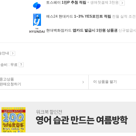
토스페이
1만P 추첨 적립
+ 생애첫결제 3천원
예스24 현대카드
1~3% YES포인트 적립
전월 실적 조건
현대백화점카드
앱카드 발급시 1만원 상품권
신규발급
송안내
송비 : 무료
중고상품
이 상품을 팔기
판매요청하기