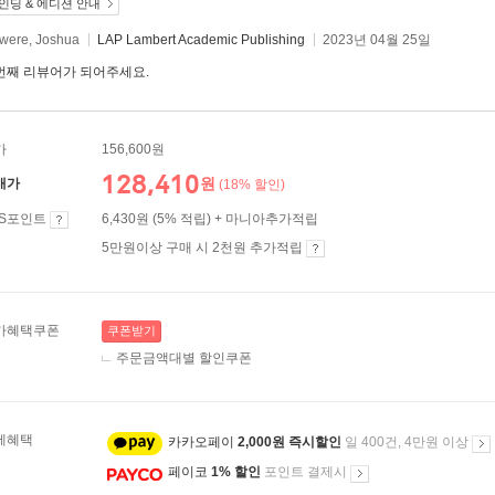
인딩 & 에디션 안내
were, Joshua
LAP Lambert Academic Publishing
2023년 04월 25일
번째 리뷰어가 되어주세요.
가
156,600원
128,410
원
매가
(18% 할인)
ES포인트
6,430원 (5% 적립) + 마니아추가적립
5만원이상 구매 시 2천원 추가적립
가혜택쿠폰
쿠폰받기
주문금액대별 할인쿠폰
제혜택
카카오페이
2,000원 즉시할인
일 400건, 4만원 이상
페이코
1% 할인
포인트 결제시