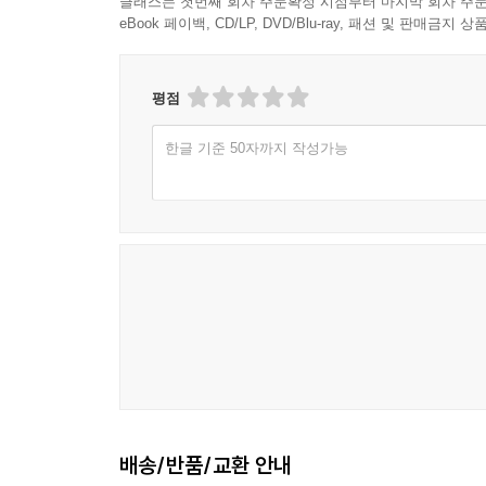
클래스는 첫번째 회차 주문확정 시점부터 마지막 회차 주문
eBook 페이백, CD/LP, DVD/Blu-ray, 패션 및 판매금
평점
한글 기준 50자까지 작성가능
배송/반품/교환 안내