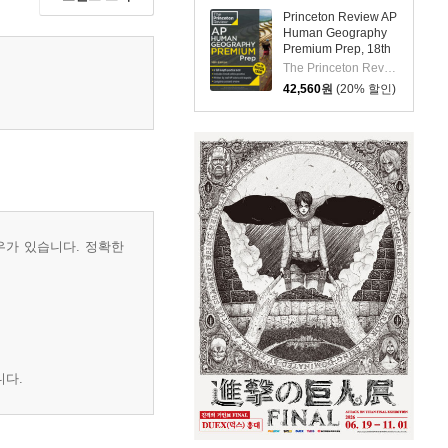
Princeton Review AP
Human Geography
Premium Prep, 18th
Edition: 6 Practice
The Princeton Review
Tests + Digital
42,560
원
(20% 할인)
Practice Online +
Content Review
우가 있습니다. 정확한
니다.