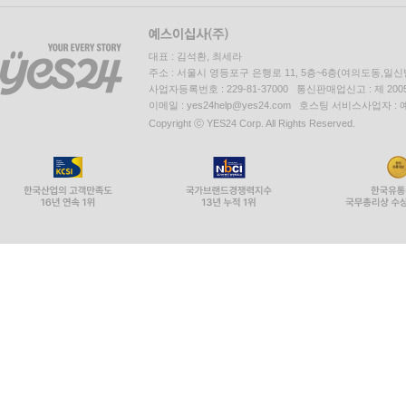
대표 : 김석환, 최세라
주소 : 서울시 영등포구 은행로 11, 5층~6층(여의도동,일신
사업자등록번호 : 229-81-37000 통신판매업신고 : 제 200
이메일 : yes24help@yes24.com 호스팅 서비스사업자 :
Copyright ⓒ YES24 Corp. All Rights Reserved.