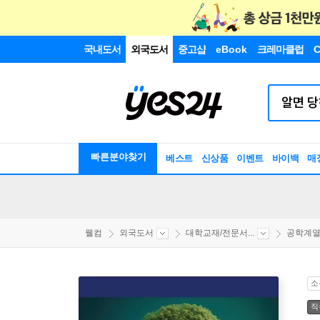
국내도서
외국도서
중고샵
eBook
크레마클럽
C
빠른분야찾기
베스트
신상품
이벤트
바이백
매
웰컴
외국도서
대학교재/전문서...
공학계
소
직