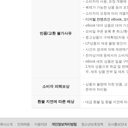
소비자의 사용, 포장 개봉에 
복제가 가능한 상품 등의 포장을 
소비자의 요청에 따라 개별
디지털 컨텐츠인 eBook, 
eBook 대여 상품은 대여 기
모바일 쿠폰 등록 후 취소/환
반품/교환 불가사유
중고상품이 구매확정(자동 
LP상품의 재생 불량 원인이 기
시간의 경과에 의해 재판매가
전자상거래 등에서의 소비자
eBook 세트 상품은 일괄 
1개의 상품으로 취급 및 판매
우, 세트 상품 전부 및 세트
상품의 불량에 의한 반품, 교
소비자 피해보상
준하여 처리됨
환불 지연에 따른 배상
대금 환불 및 환불 지연에 
회사소개
인재채용
이용약관
개인정보처리방침
청소년보호정책
도서홍보안내