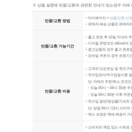
※ 상품 설명에 반품/교환과 관련한 안내가 있는경우 아래 
마이페이지 >
반품/교환 신청
반품/교환 방법
판매자 배송 상품은 판매자와
출고 완료 후 10일 이내의 
디지털 콘텐츠인 eBook의 
반품/교환 가능기간
중고상품의 경우 출고 완료일
모바일 쿠폰의 경우 유효기간(
고객의 단순변심 및 착오구
직수입양서/직수입일서중 일
단, 아래의 주문/취소 조건인
오늘 00시 ~ 06시 30분 
반품/교환 비용
오늘 06시 30분 이후 주문
직수입 음반/영상물/기프트 
단, 당일 00시~13시 사이
박스 포장은 택배 배송이 가
소비자의 책임 있는 사유로 