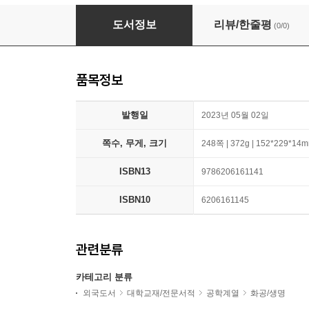
Climate Change Mitigation Efforts in Uganda
도서정보
리뷰/한줄평
(0/0)
품목정보
발행일
2023년 05월 02일
쪽수, 무게, 크기
248쪽 | 372g | 152*229*14
ISBN13
9786206161141
ISBN10
6206161145
관련분류
카테고리 분류
외국도서
대학교재/전문서적
공학계열
화공/생명