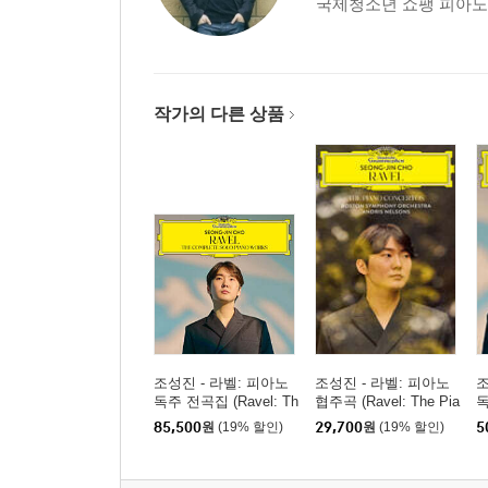
국제청소년 쇼팽 피아노 콩
작가의 다른 상품
조성진 - 라벨: 피아노
조성진 - 라벨: 피아노
조
독주 전곡집 (Ravel: Th
협주곡 (Ravel: The Pia
독
e Complete Solo Piano
no Concertos) [카세트
e
85,500
원
(19% 할인)
29,700
원
(19% 할인)
5
Works) [3LP]
테이프]
W