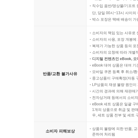
직수입 음반/영상물/기프트 
단, 당일 00시~13시 사이
박스 포장은 택배 배송이 가
소비자의 책임 있는 사유로 
소비자의 사용, 포장 개봉에 
복제가 가능한 상품 등의 포장을 
소비자의 요청에 따라 개별
디지털 컨텐츠인 eBook, 
eBook 대여 상품은 대여 기
모바일 쿠폰 등록 후 취소/환
반품/교환 불가사유
중고상품이 구매확정(자동 
LP상품의 재생 불량 원인이 기
시간의 경과에 의해 재판매가
전자상거래 등에서의 소비자
eBook 세트 상품은 일괄 
1개의 상품으로 취급 및 판매
우, 세트 상품 전부 및 세트
상품의 불량에 의한 반품, 교
소비자 피해보상
준하여 처리됨