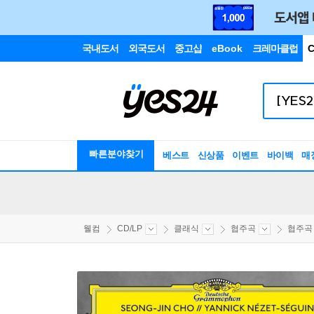
국내도서
외국도서
중고샵
eBook
크레마클럽
C
빠른분야찾기
베스트
신상품
이벤트
바이백
매
웰컴
CD/LP
클래식
협주곡
협주곡 