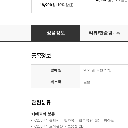
14,900
원
(19% 할인
18,900
원
(19% 할인)
조성진 - 모차르트: 피아노 협주곡 20번, 피아노 소나타 3, 
상품정보
리뷰/한줄평
(0/0)
품목정보
발매일
2023년 07월 27일
제조국
일본
관련분류
카테고리 분류
CD/LP
클래식
협주곡
협주곡 (수입)
피아노
CD/LP
스페셜샵
고음질 CD