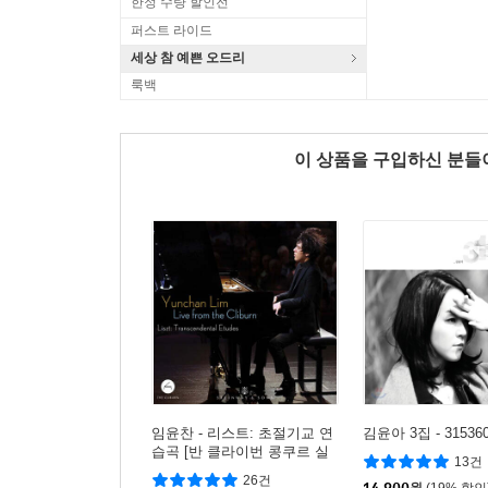
한정 수량 할인전
퍼스트 라이드
세상 참 예쁜 오드리
룩백
이 상품을 구입하신 분
임윤찬 - 리스트: 초절기교 연
김윤아 3집 - 31536
습곡 [반 클라이번 콩쿠르 실
13건
황 녹음]
26건