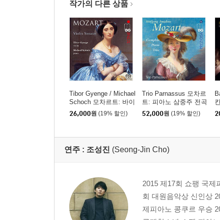
작가의 다른 상품
Tibor Gyenge / Michael
Trio Parnassus 모차르
B
Schoch 모차르트: 바이
트: 피아노 삼중주 전곡
칸
올린 소나타집 (Mozart:
(Mozart: Complete Pia
(
26,000
원
(19% 할인)
52,000
원
(19% 할인)
2
Violin Sonatas) [SACD
no Trios)
Hybrid]
연주 :
조성진
(Seong-Jin Cho)
2015 제17회 쇼팽 국
회 대원음악상 신인상 2
제피아노 콩쿠르 우승 2