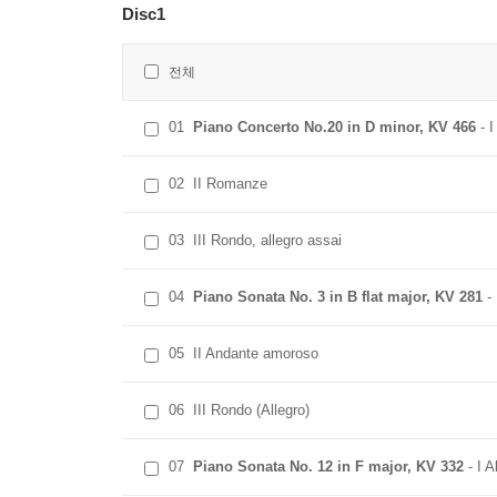
Disc1
전체
01
Piano Concerto No.20 in D minor, KV 466
- I
02
II Romanze
03
III Rondo, allegro assai
04
Piano Sonata No. 3 in B flat major, KV 281
- 
05
II Andante amoroso
06
III Rondo (Allegro)
07
Piano Sonata No. 12 in F major, KV 332
- I A