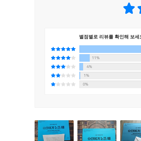
승선한 세빈은 우주선이 공격당하는 뜻밖의 위기
나는 용병들이 ‘천 개의 세계’ 공용어인 한글을 모
모은다. 동료들을 구하기 위해 호랑이로 변신해 
가 의사소통을 할 수 있기 때문인지, 지, 유나와 
광활한 우주를 배경으로 펼쳐지는 스펙터클한 모험
--- p.257
자연스럽게 알 수 있다.
별점별로 리뷰를 확인해 보세
나는 방 옆쪽을 따라 살금살금 움직여, 음식 냄새를
편견과 통념을 뒤집는 서사
알 수 있었다. 명절 때 나오는, 쇠고기와 채소와 당
이분법에 저항하는 상상력
없을 것 같았다.
11%
4%
“논바이너리 캐릭터가 주인공인 이야기를 써 보고 
--- p.322
1%
0%
『호랑이가 눈뜰 때』의 주인공 세빈은 남성도 아니
인터뷰에서 ‘나의 논바이너리 친구들은 소설을 읽
조연으로만 나왔다는 사실을 깨닫게 됐다.’라고 
여럿 등장하지만 전혀 특이하게 여겨지지 않는다. ‘
『호랑이가 눈뜰 때』에서 이윤하 작가는 편견과 
미국인으로서, 트랜스 남성으로서 겪은 경험이 있