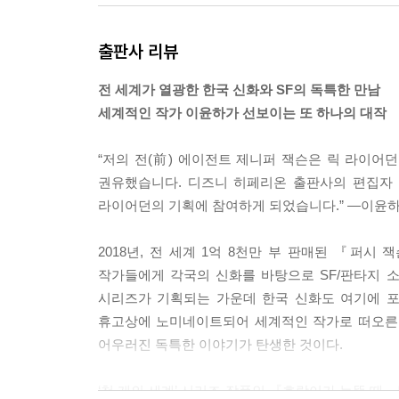
람들을 잡아먹기 위해 그들의 할머니로 변장한 사악한
사들에 대한 이야기와 어울리지 않았다. 나는 그 괴
출판사 리뷰
--- p.31
전 세계가 열광한 한국 신화와 SF의 독특한 만남
가모장님은 자기 테이블에 놓아둔, 청동 자루가 달린 
세계적인 작가 이윤하가 선보이는 또 하나의 대작
장님이 말했다.
“너는 모든 일에서 부족에 봉사하겠다고 맹세해라. 
“저의 전(前) 에이전트 제니퍼 잭슨은 릭 라이
“서쪽의 백호를 걸고, 저는 모든 일에서 부족에 봉사
권유했습니다. 디즈니 히페리온 출판사의 편집자 
나는 우리 가족이 지켜보는 가운데 순순히 되뇌었다.
라이어던의 기획에 참여하게 되었습니다.” ―이윤하
다는 사실을 알고 있었다.
--- p.45
2018년, 전 세계 1억 8천만 부 판매된 『퍼
작가들에게 각국의 신화를 바탕으로 SF/판타지 소
나는 한 개의 넓은 줄무늬와 두 개의 좁은 점무늬로
시리즈가 기획되는 가운데 한국 신화도 여기에 포함
실내 대나무 숲이 있었다. 대나무 숲은 복과 장수
휴고상에 노미네이트되어 세계적인 작가로 떠오른 
만들 때 일류 풍수지리사가 참여했던 것이 틀림없다
어우러진 독특한 이야기가 탄생한 것이다.
--- pp.51~52
‘천 개의 세계’ 시리즈 작품인 『호랑이가 눈뜰 때』