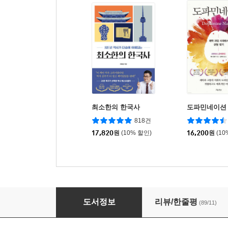
최소한의 한국사
도파민네이션
818건
17,820
원
(10% 할인)
16,200
원
(10
호랑이가 눈뜰 때
도서정보
리뷰/한줄평
(89/11)