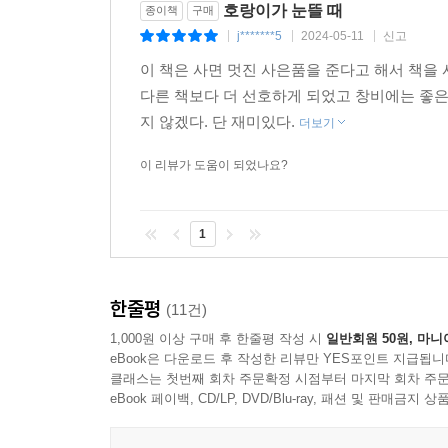
호랑이가 눈뜰 때
종이책
구매
j*******5
2024-05-11
신고
|
|
|
“내 역할은 귀신들을 망자의 세계로 안내하는 거야.”
이 책은 사면 멋진 사은품을 준다고 해서 책을
영혼을 달래거나 잡귀를 내쫓는 무당. 요술을 부리는 
다른 책보다 더 선호하게 되었고 창비에는 좋은
지 않겠다. 단 재미있다.
더보기
▶ 추천사
이 리뷰가 도움이 되었나요?
매혹적인 한국 신화, 우주 전투의 화려한 액션과 
매력을 선사하는 작품이다. _커커스 리뷰
1
한국 신화와 SF가 유쾌하게 어우러진 이 작품은 전
한줄평
(11건)
흥미진진한 반전과 손에 땀을 쥐게 하는 장면으로 가
1,000원 이상 구매 후 한줄평 작성 시
일반회원 50원, 마니
eBook은 다운로드 후 작성한 리뷰만 YES포인트 지급됩니
클래스는 첫번째 회차 주문확정 시점부터 마지막 회차 주문
eBook 페이백, CD/LP, DVD/Blu-ray, 패션 및 판매금