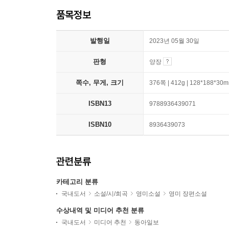
품목정보
발행일
2023년 05월 30일
판형
양장
쪽수, 무게, 크기
376쪽 | 412g | 128*188*30
ISBN13
9788936439071
ISBN10
8936439073
관련분류
카테고리 분류
국내도서
소설/시/희곡
영미소설
영미 장편소설
수상내역 및 미디어 추천 분류
국내도서
미디어 추천
동아일보