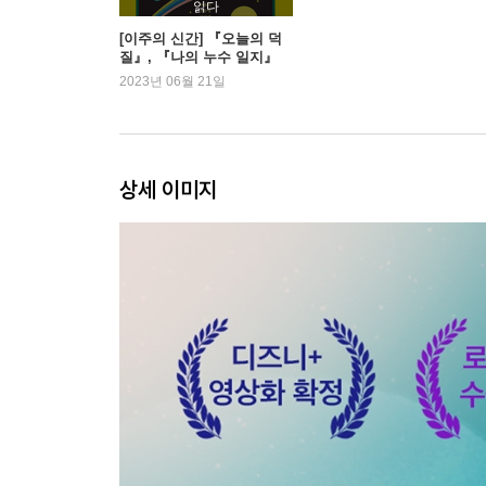
읽다
[이주의 신간] 『오늘의 덕
질』, 『나의 누수 일지』
외
2023년 06월 21일
상세 이미지