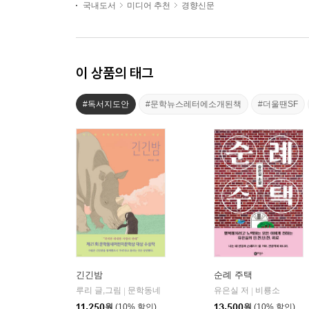
국내도서
미디어 추천
경향신문
이 상품의 태그
#독서지도안
#문학뉴스레터에소개된책
#더울땐SF
긴긴밤
순례 주택
루리 글,그림
문학동네
유은실 저
비룡소
|
|
11,250
원
(10% 할인)
13,500
원
(10% 할인)