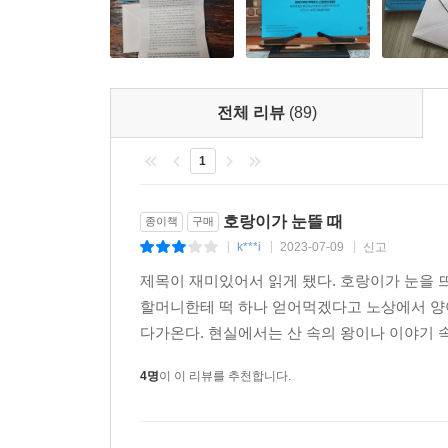
들었던 기억은 소설에서 차별 때문에 정체성을 숨기고
등장하는 논바이너리 캐릭터들은 젠더의 이분법을 
때』의 상상력은 읽은 이들에게 새로운 세계에 대한
“저는 어린 시절의 절반을 한국에서 보내며, 
전체 리뷰
(89)
옛날이야기가, 우주의 별들 속에서 펼쳐지는 미래
바라요. 감사합니다.” ―『호랑이가 눈뜰 때』 출간
1
▶ 캐릭터 소개
호랑이가 눈뜰 때
종이책
구매
k***i
2023-07-09
신고
|
|
|
“호랑이가 명예롭게 복무할 수 있다는 것을 보여 주고
제목이 재미있어서 읽게 됐다. 호랑이가 눈을 
우주군 생도로 선발된 열세 살 호랑이. 환 삼촌처럼
할머니한테 떡 하나 얻어먹겠다고 노상에서 양
다가온다. 현실에서는 산 속의 왕이나 이야기 속
“너는 반역자일 뿐이야, 세빈.” ― 민
멸종되었다고 알려진 전설 속의 구미호. 특별 조사
4명
이 이 리뷰를 추천합니다.
“세빈! 너는 나와 함께해야 한다.” ― 환
세빈의 삼촌이자 우주군 전함 ‘창백한 번개호’의 전(