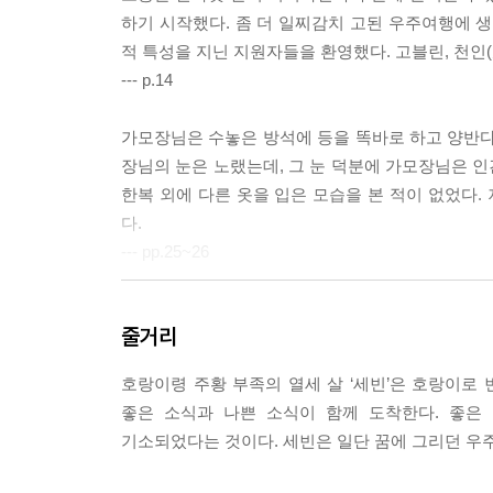
하기 시작했다. 좀 더 일찌감치 고된 우주여행에 
적 특성을 지닌 지원자들을 환영했다. 고블린, 천인(
--- p.14
가모장님은 수놓은 방석에 등을 똑바로 하고 양반다리
장님의 눈은 노랬는데, 그 눈 덕분에 가모장님은 인
한복 외에 다른 옷을 입은 모습을 본 적이 없었다
다.
--- pp.25~26
‘그럴 리 없어!’
줄거리
나는 그렇게 외치고 싶었다. 환 삼촌이 죽지 않은 것
을 저지르고 도망갔을 리가 없다. 환 삼촌에게 반
호랑이령 주황 부족의 열세 살 ‘세빈’은 호랑이로 
환 삼촌의 체포 영장이 도착하면서 날아가 버린 것
좋은 소식과 나쁜 소식이 함께 도착한다. 좋은
--- p.27
기소되었다는 것이다. 세빈은 일단 꿈에 그리던 우
가모장님은 무엇보다 명예를 강조했지만, 나는 속임