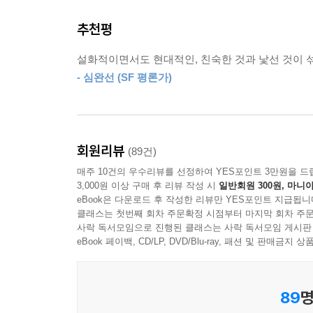
다시 내 슬레이트로 눈길을 돌렸다. 마지막 질문 하
환상적으로 결합되었다’는 독자 리뷰처럼, SF 
당신은 왜 우주군에 들어오고 싶습니까? 한 문장으
추천평
땅의 야수들』 『사라진 소녀들의 숲』 등 전 세계가
질문이 너무나 직설적이라 오히려 덫처럼 느껴졌다
설화적이면서도 현대적인, 친숙한 것과 낯선 것이 
(…) 나는 터치 펜으로 턱을 두드리다가, 이내 최대
독특하고 환상적인 세계관,
- 심완선 (SF 평론가)
저는 호랑이가 명예롭게 복무할 수 있다는 것을 보여
광활한 우주를 배경으로 펼쳐지는
--- pp.58~59
박진감 넘치는 액션과 모험
“이제 너희가 우주군 복무 선서를 할 때가 왔다.”
“설화적이면서도 현대적인, 친숙한 것과 낯선 것이 섞
회원리뷰
선장이 말을 이었다.
(89건)
“명심해라. 너희가 전에 어떤 맹세나 약속을 했든, 
매주 10건의 우수리뷰를 선정하여 YES포인트 3만원을 드
『호랑이가 눈뜰 때』는 열세 살 호랑이 인간 세
3,000원 이상 구매 후 리뷰 작성 시
일반회원 300원, 마니아
러나 우주군의 일원으로서, 너희의 가장 중요한 의무는
오페라 같지만, 『호랑이가 눈뜰 때』는 그동안 
eBook은 다운로드 후 작성한 리뷰만 YES포인트 지급됩니
--- p.107
공식 의복이 한복인 세계, 풍수지리에 따라 설계
클래스는 첫번째 회차 주문확정 시점부터 마지막 회차 주문
사락 독서모임으로 진행된 클래스는 사락 독서모임 게시판
혼합된 독보적인 세계관이 눈길을 사로잡는다. 세빈
“누가 제일 나이가 많지?”
eBook 페이백, CD/LP, DVD/Blu-ray, 패션 및 판매금
달이 된 오누이」)를 들으며 자랐다는 대목이나, 
우리는 나이를 비교해 보았다. 남규가 제일 위였고,
있다. ‘한국 문화가 세계인들에게 더 알려지면 좋겠
해야 한다. 그러면 남규와 유나가 상급자다. 그러나
89
명
--- p.122
빠르게 전개되는 서사 속에서 등장하는 박진감 넘치는