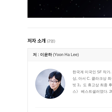
저자 소개
(2명)
저 :
이윤하
(Yoon Ha Lee)
한국계 미국인 SF 작가
상, 아서 C. 클라크상
빗 3』도 휴고상 최종 
스》 베스트셀러였다. 202