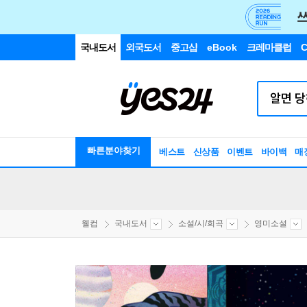
국내도서
외국도서
중고샵
eBook
크레마클럽
C
빠른분야찾기
베스트
신상품
이벤트
바이백
매
웰컴
국내도서
소설/시/희곡
영미소설