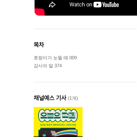
목차
호랑이가 눈뜰 때 009
감사의 말 374
채널예스 기사
(1개)