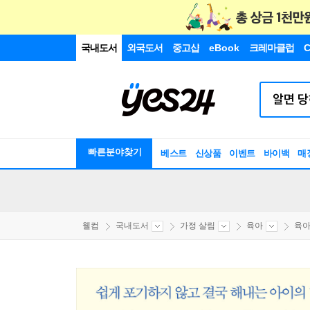
국내도서
외국도서
중고샵
eBook
크레마클럽
C
빠른분야찾기
베스트
신상품
이벤트
바이백
매
웰컴
국내도서
가정 살림
육아
육아