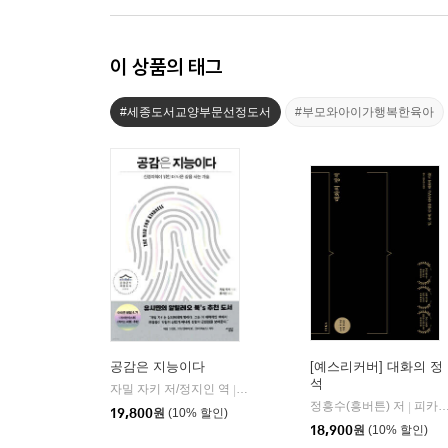
이 상품의 태그
#세종도서교양부문선정도서
#부모와아이가행복한육아
공감은 지능이다
[예스리커버] 대화의 정
석
자밀 자키 저/정지인 역
심심
|
정흥수(흥버튼) 저
피카(FIKA)
|
19,800
원
(10% 할인)
18,900
원
(10% 할인)