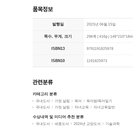
품목정보
발행일
2023년 06월 15일
쪽수, 무게, 크기
296쪽 | 416g | 148*210*18
ISBN13
9791191825978
ISBN10
1191825973
관련분류
카테고리 분류
국내도서
가정 살림
육아
육아법/육아일기
국내도서
가정 살림
자녀교육
자녀교육일반
수상내역 및 미디어 추천 분류
국내도서
세종도서
2024년 교양도서
기술과학