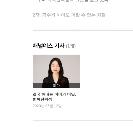
2장. 금수저 아이도 피할 수 없는 좌절
나 자신: 발달의 불균형에서 오는 좌절감
가정: 부모의 양육 방식으로 인한 어려움
채널예스 기사
사회: 새로운 환경과 관계에서 오는 갈등과 불안
(1개)
한국 사회에서 자라는 아이들이 겪는 고난
3장. 회복탄력성 높은 아이들의 5가지 특징
타고난 기질: 회복탄력성을 높이기에 유리한 특성
읽다
자존감: 자기 자신을 어떻게 인식하는가
결국 해내는 아이의 비밀,
회복탄력성
대인 관계: 일상의 난관을 함께 이겨내는 힘
2023년 06월 12일
소통 능력: 위기를 넘기는 대화의 기술
대처 능력: 난관에 대응하는 방식