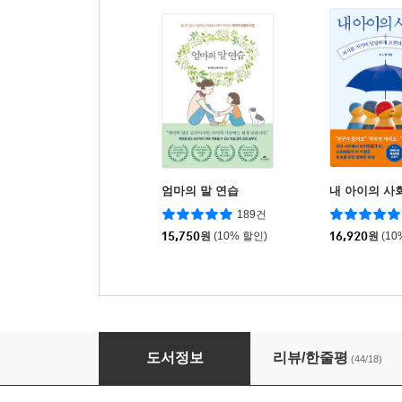
엄마의 말 연습
내 아이의 사
189건
15,750
원
(10% 할인)
16,920
원
(10
회복탄력성의 힘
도서정보
리뷰/한줄평
(44/18)