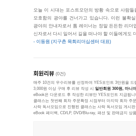
---「5장. 나는 증인입니다_ 91면」중에서
오늘 이 시대는 포스트모던의 방황 속으로 사람들
넷째, 나는 주님의 종이다. 그리스도의 ‘둘로스’(
“모든 사람에게 예수님의 소망이 필요하므로 우리는
모호함의 광야를 건너가고 있습니다. 이런 불확
오히려 기쁨에 이끌려 자유롭고 온전히 그분께 복종
저는 앞에서 지역 교회와 연결될 때까지 그리스도 
광야의 안내자로서 톰 레이너는 정말 든든한 리더입
의 부드러운 권유와 함께 교회 출석을 위해 이사를 
신자로서 다시 일어서 길을 떠나야 할 이들에게도 
다섯째, 나는 주님의 권세를 부여받은 증인이다. 
었는지도 기억합니다. 크리스마스를 믿을 수 없을 정
- 이동원 (지구촌 목회리더십센터 대표)
있다고 답했다. 하나님은 우리가 그리스도의 증인이 되는
니다! 지역 교회와 연결되었을 때 제 신앙생활에 대
들이는 사람이 되었습니다. 지역 교회에 헌신하고
여섯째, 나는 기도하는 사람이다. 우리의 기도에는 
스도로부터 시작됩니다. 그러나 또한 희망은 우리
이 들립니다. “교회는 위선자로 가득해요. 교회 사
회원리뷰
(0건)
일곱째, 나는 사랑하는 사람이다. 고린도교회에서 
쓰입니다.” 이해합니다. 어느 정도 타당성이 있습니
매주 10건의 우수리뷰를 선정하여 YES포인트 3만원을 드
이런 아가페 사랑을 실천하는 사람이 되었다는 의미
가 되어선 안 됩니다.
3,000원 이상 구매 후 리뷰 작성 시
일반회원 300원, 마니아
---「7장. 나는 그리스도인입니다_ 119~120면」중
eBook은 다운로드 후 작성한 리뷰만 YES포인트 지급됩니
외톨이 기독교는
클래스는 첫번째 회차 주문확정 시점부터 마지막 회차 주문
사락 독서모임으로 진행된 클래스는 사락 독서모임 게시판
하나님의 뜻이 아니다
“나는 그리스도의 몸의 지체입니다”라는 제목으로 
eBook 페이백, CD/LP, DVD/Blu-ray, 패션 및 판매금
로 그렇게 했습니다. 그리스도에 대한 믿음과 순종
구약성경 전체는 하나님께서 한 백성을 어떻게 자
인이 이 성경적 진리를 놓치는 것 같습니다. 그들은
풍요함 역시 공동체 안에서 더 깊이 경험하도록 주
복음서 이후의 신약성경 대부분이 지역 교회를 대상