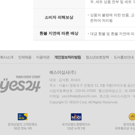
우, 세트 상품 전부 및 세트
상품의 불량에 의한 반품, 교
소비자 피해보상
준하여 처리됨
환불 지연에 따른 배상
대금 환불 및 환불 지연에 
회사소개
인재채용
이용약관
개인정보처리방침
청소년보호정책
도서홍보안내
대표 : 김석환, 최세라
주소 : 서울시 영등포구 은행로 11, 5층~6층(여의도동,일신
사업자등록번호 : 229-81-37000 통신판매업신고 : 제 200
이메일 : yes24help@yes24.com 호스팅 서비스사업자 :
Copyright ⓒ YES24 Corp. All Rights Reserved.