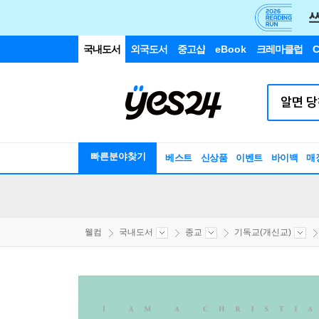
국내도서
외국도서
중고샵
eBook
크레마클럽
C
빠른분야찾기
베스트
신상품
이벤트
바이백
매
웰컴
국내도서
종교
기독교(개신교)