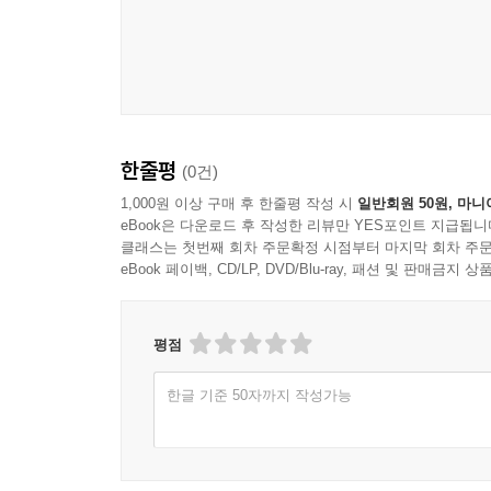
것을 강조한다. 사복음서 이후의 신약성경 대부분도
법적인 의무가 아닙니다. 나를 위해 목숨을 바치신
삶을 간절히 구하고 있다. 우리가 그리스도 안에서 
이 땅에서 당신의 목적을 성취하는 것입니다.
그리스도인입니다”라는 고백 안에 담긴 풍성한 진
살아가는 담백한 진리를 한달음에 정리해보자.
---「7장. 나는 그리스도인입니다_ 123~124면」중에서
한줄평
(0건)
1,000원 이상 구매 후 한줄평 작성 시
일반회원 50원, 마니
eBook은 다운로드 후 작성한 리뷰만 YES포인트 지급됩니
클래스는 첫번째 회차 주문확정 시점부터 마지막 회차 주문
eBook 페이백, CD/LP, DVD/Blu-ray, 패션 및 판매금
평점
한글 기준 50자까지 작성가능