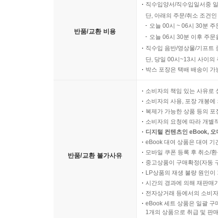
직수입양서/직수입일서중 일
단, 아래의 주문/취소 조건인
오늘 00시 ~ 06시 30분 
반품/교환 비용
오늘 06시 30분 이후 주문
직수입 음반/영상물/기프트 
단, 당일 00시~13시 사이
박스 포장은 택배 배송이 가
소비자의 책임 있는 사유로 
소비자의 사용, 포장 개봉에 
복제가 가능한 상품 등의 포장을 
소비자의 요청에 따라 개별
디지털 컨텐츠인 eBook, 
eBook 대여 상품은 대여 기
모바일 쿠폰 등록 후 취소/환
반품/교환 불가사유
중고상품이 구매확정(자동 
LP상품의 재생 불량 원인이 기
시간의 경과에 의해 재판매가
전자상거래 등에서의 소비자
eBook 세트 상품은 일괄 
1개의 상품으로 취급 및 판매