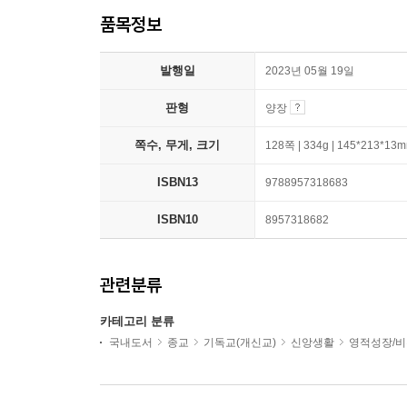
품목정보
발행일
2023년 05월 19일
판형
양장
쪽수, 무게, 크기
128쪽 | 334g | 145*213*13
ISBN13
9788957318683
ISBN10
8957318682
관련분류
카테고리 분류
국내도서
종교
기독교(개신교)
신앙생활
영적성장/