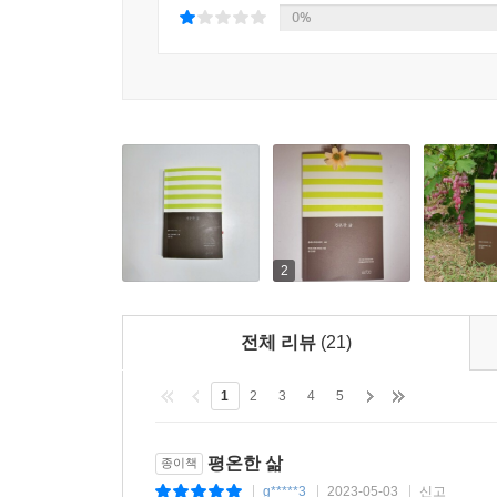
약 5년간의 준비 끝에 2023년 봄과 함께 첫선을
0%
(마르그리트 뒤라스 지음, 윤진 옮김), 『자기만의 
이렇게 4종으로, 모두 여성 서사를 담고 있다는 
때다. 그런 만큼 새롭게 번역된 여성 서사의 고전
『인간 실격』, 『월든』, 『도리언 그레이의 초상』 
2
전체 리뷰
(21)
1
2
3
4
5
평온한 삶
종이책
g*****3
2023-05-03
신고
|
|
|