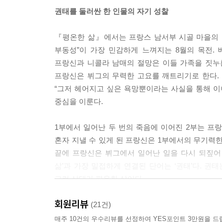
권태를 둘러싼 한 인물의 자기 성찰
『평온한 삶』에서는 프랑스 남서부 시골 마을의 
부동성”이 가장 민감하게 느껴지는 8월의 목전.
프랑신과 니콜라 남매의 절망은 이들 가족을 짓누른
프랑신은 뷔그의 무력한 고요를 깨트리기로 한다. 
“그저 헤어지고 싶은 욕망뿐이라는 사실을 통해 이
중심을 이룬다.
1부에서 일어난 두 번의 죽음에 이어진 2부는 프
혼자 지낼 수 있게 된 프랑신은 1부에서의 무기력
끝에 프랑신은 뷔그에서 일어난 일을 다시 되짚어 
삶’과 가장 밀접하게 연결된 단어는 ‘권태’다. 권
그런 상태가 평온한 삶이다.
회원리뷰
“그래도 언젠가 권태롭지 않은 날이 오겠지. 머지않았
(21건)
매주 10건의 우수리뷰를 선정하여 YES포인트 3만원을 드