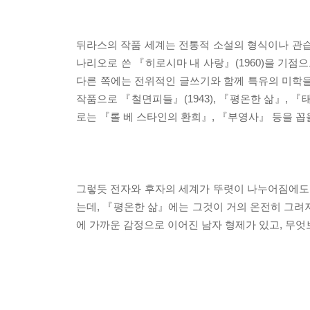
뒤라스의 작품 세계는 전통적 소설의 형식이나 관습
나리오로 쓴 『히로시마 내 사랑』(1960)을 기점
다른 쪽에는 전위적인 글쓰기와 함께 특유의 미학을
작품으로 『철면피들』(1943), 『평온한 삶』, 『태
로는 『롤 베 스타인의 환희』, 『부영사』 등을 꼽을
그렇듯 전자와 후자의 세계가 뚜렷이 나누어짐에도
는데, 『평온한 삶』에는 그것이 거의 온전히 그려
에 가까운 감정으로 이어진 남자 형제가 있고, 무엇