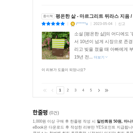
평온한 삶 - 마르그리트 뒤라스 지음 /
종이책
i******u
2023-05-04
신고
|
|
|
소설 [평온한 삶]의 어디에도 
서 10년이 넘게 시장으로 존
리고 빚을 졌을 때 아빠에게 
19년 전...
더보기
이 리뷰가 도움이 되었나요?
1
2
3
4
5
한줄평
(0건)
1,000원 이상 구매 후 한줄평 작성 시
일반회원 50원, 마니
eBook은 다운로드 후 작성한 리뷰만 YES포인트 지급됩니