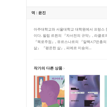
역 :
윤진
아주대학교와 서울대학교 대학원에서 프랑스 문
이다. 필립 르죈의 『자서전의 규약』, 라클로
『목로주점』, 유르스나르의 『알렉시?은총의 
삶』 『평온한 삶』, 피에르 미숑의...
작가의 다른 상품