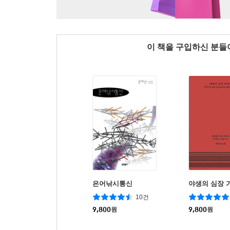
이 책을 구입하신 분
은어낚시통신
야생의 심장 
10건
9,800
원
9,800
원