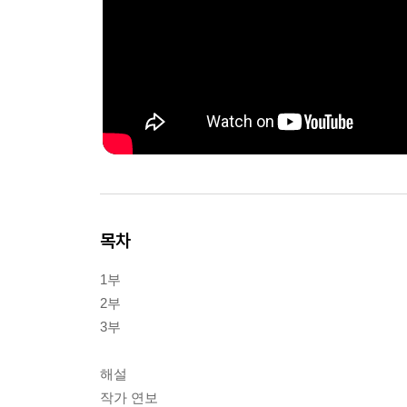
목차
1부
2부
3부
해설
작가 연보