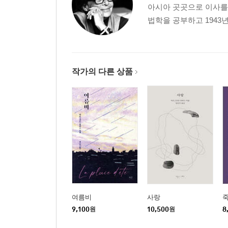
아시아 곳곳으로 이사를 
법학을 공부하고 1943
작가의 다른 상품
여름비
사랑
9,100
원
10,500
원
8