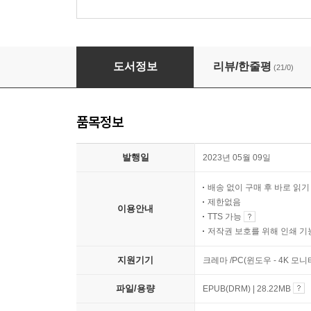
평온한 삶(La vie tranquille)
도서정보
리뷰/한줄평
(21/0)
품목정보
발행일
2023년 05월 09일
배송 없이 구매 후 바로 읽
제한없음
이용안내
TTS 가능
저작권 보호를 위해 인쇄 기
지원기기
크레마 /PC(윈도우 - 4K 모
파일/용량
EPUB(DRM) | 28.22MB