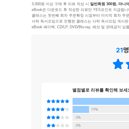
3,000원 이상 구매 후 리뷰 작성 시
일반회원 300원, 마니아
가족과 사랑 이야기를 내세운 이 소설은 결국 권태를
eBook은 다운로드 후 작성한 리뷰만 YES포인트 지급됩니
뒤라스적 세계를 품고 있다. 뒤라스는 절제되고 
클래스는 첫번째 회차 주문확정 시점부터 마지막 회차 주문
상처와 수치를 엿보는 독자는 슬픔을 느끼고, 그 슬
사락 독서모임으로 진행된 클래스는 사락 독서모임 게시판
eBook 페이백, CD/LP, DVD/Blu-ray, 패션 및 판매금
또 다른 세계로 가는 문학의 다리
‘클래식 라이브러리’ 시리즈에 대하여
21
명
클래식 라이브러리는 아르테에서 새롭게 선보이는 
시리즈로 호평을 받고 있는 ‘클래식 클라우드’의 
만남을 위한 것이라면, 그 형제 격인 클래식 라이브
개의 다리, 즉 ‘공간’과 ‘작품’과 ‘생애’가 비로소 놓
별점별로 리뷰를 확인해 보세
시중에는 이미 많은 종류의 세계문학 시리즈가 
기울였다. 해당 작가나 작품에 대한 전문가급 역자
탈피하여 젊고 산뜻한 디자인을 전면에 내세웠다.
19%
오늘날 젊은 독자들에게 또 하나의 좋은 선택지가 될
0%
0%