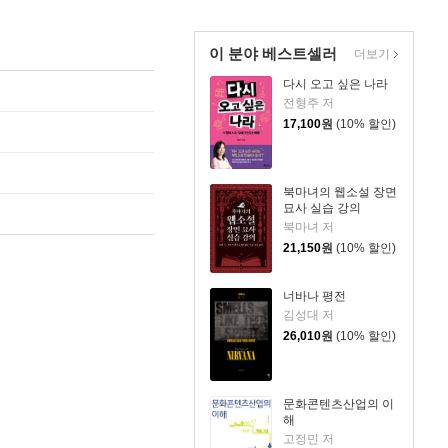
이 분야 베스트셀러
더보기
다시 오고 싶은 나라
전형주 저
17,100
원
(10% 할인)
북마녀의 웹소설 장면
묘사 실습 강의
북마녀 저
21,150
원
(10% 할인)
너바나 평전
김성대 저
26,010
원
(10% 할인)
문화콘텐츠산업의 이
해
고정민 저