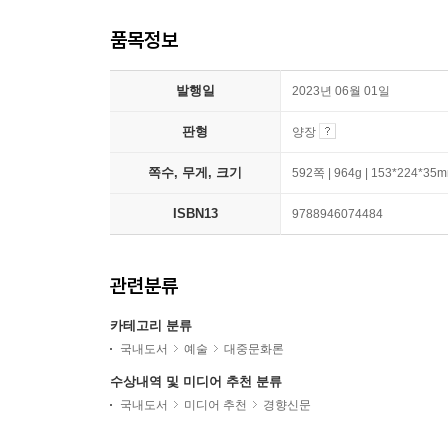
품목정보
발행일
2023년 06월 01일
판형
양장
쪽수, 무게, 크기
592쪽 | 964g | 153*224*35
ISBN13
9788946074484
관련분류
카테고리 분류
국내도서
예술
대중문화론
수상내역 및 미디어 추천 분류
국내도서
미디어 추천
경향신문