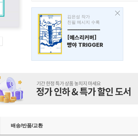
김은성 작가
친필 메시지 수록
---------------
[예스리커버]
빵야 TRIGGER
배송/반품/교환