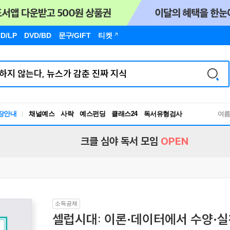
D/LP
DVD/BD
문구
/GIFT
티켓
장안내
채널예스
사락
예스펀딩
클래스24
독서유형검사
여
RBTI Lab
독서유형검사
크클 심야 독서 모임
OPEN
소득공제
셀럽시대: 이론·데이터에서 수양·