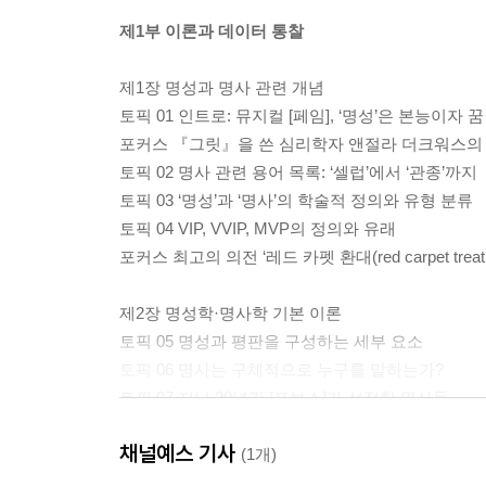
제1부 이론과 데이터 통찰
제1장 명성과 명사 관련 개념
토픽 01 인트로: 뮤지컬 [페임], ‘명성’은 본능이자 꿈
포커스 『그릿』을 쓴 심리학자 앤절라 더크워스의 
토픽 02 명사 관련 용어 목록: ‘셀럽’에서 ‘관종’까지
토픽 03 ‘명성’과 ‘명사’의 학술적 정의와 유형 분류
토픽 04 VIP, VVIP, MVP의 정의와 유래
포커스 최고의 의전 ‘레드 카펫 환대(red carpet treatm
제2장 명성학·명사학 기본 이론
토픽 05 명성과 평판을 구성하는 세부 요소
토픽 06 명사는 구체적으로 누구를 말하는가?
토픽 07 지난 20년간 [포브스]가 선정한 명사들
토픽 08 명성 형성의 메커니즘 ‘4가지 단계’
채널예스 기사
토픽 09 명사가 되면 생기는 놀라운 현상들
(1개)
토픽 10 명성을 추구하는 사람들의 특성