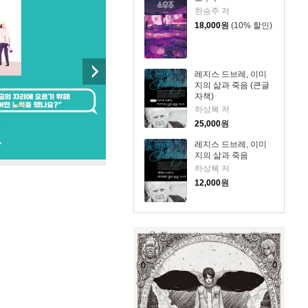
한승주 저
18,000
원
(10% 할인)
레지스 드브레, 이미
지의 삶과 죽음 (큰글
자책)
하상복 저
25,000
원
레지스 드브레, 이미
지의 삶과 죽음
하상복 저
12,000
원