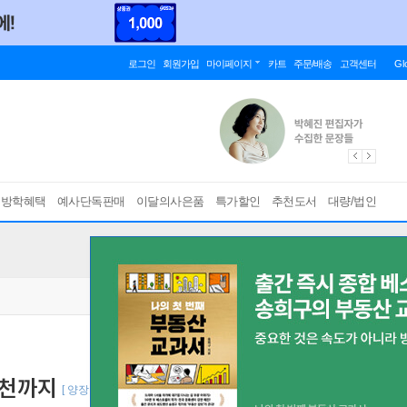
로그인
회원가입
마이페이지
카트
주문/배송
고객센터
Gl
름방학혜택
예사단독판매
이달의사은품
특가할인
추천도서
대량/법인
실천까지
[ 양장 ]