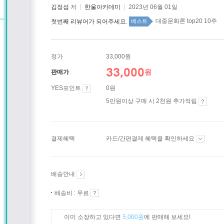
김정섭
저
한울아카데미
2023년 06월 01일
대중문화론 top20 10주
첫번째 리뷰어가 되어주세요.
베스트
정가
33,000원
33,000
원
판매가
YES포인트
0원
5만원이상 구매 시 2천원 추가적립
결제혜택
카드/간편결제 혜택을 확인하세요
배송안내
배송비 : 무료
이미 소장하고 있다면
5,000원
에 판매해 보세요!