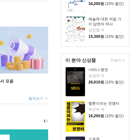
34,200
원
(10% 할인)
예술에 대한 여덟 가
지 답변의 역사
김진엽 저
15,300
원
(10% 할인)
이 분야 신상품
더보기
너바나 평전
김성대 저
도서 모음
26,010
원
(10% 할인)
펼쳐보기
웹툰이라는 전쟁터
위근우 저
16,200
원
(10% 할인)
1
/5
소우주