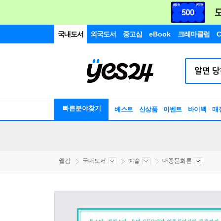
국내도서
외국도서
중고샵
eBook
크레마클럽
C
빠른분야찾기
베스트
신상품
이벤트
바이백
매
웰컴
국내도서
예술
대중문화론