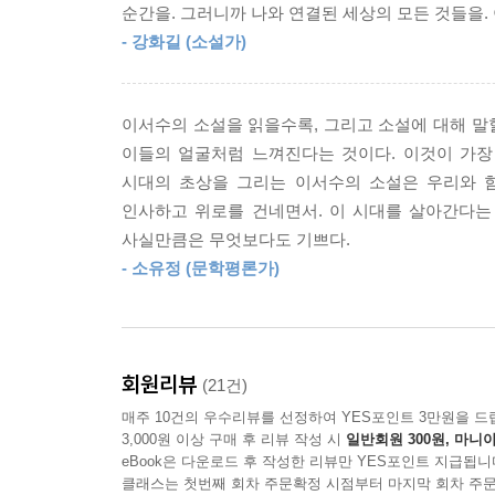
순간을. 그러니까 나와 연결된 세상의 모든 것들을.
특히 최근에 발표된 작품들의 경우 기존에 다루었던
- 강화길 (소설가)
고민을 하다 임신중지를 결정하는 ‘나’와(〈엉킨
문희에게 “언니는 왜 우리 몸을 강탈의 대상으로만
지표이자, 그의 다음 소설을 더욱 기대하게 만드는 
이서수의 소설을 읽을수록, 그리고 소설에 대해 말할
이들의 얼굴처럼 느껴진다는 것이다. 이것이 가장
책도 아름답지만 내 몸도 아름다워. 문장도 아름
시대의 초상을 그리는 이서수의 소설은 우리와 함
아름다워. 이렇게 생각하는 게 잘못은 아니잖아. 
인사하고 위로를 건네면서. 이 시대를 살아간다는
언니의 식민지야? 언니는 왜 우리 몸을 강탈의 
사실만큼은 무엇보다도 기쁘다.
편견이라는 게 너무 슬퍼. _〈젊은 근희의 행진〉 
- 소유정 (문학평론가)
하지만 막막한 그들의 상황과는 별개로 소설 속 
바로 그들이 ‘함께’일 때 파생되는 힘이다. 하
잔소리뿐이라 이제 그만 만나고 싶다는 생각이 굴
회원리뷰
(21건)
관계는 지극히 현실적이라 그리 아름답지 않고, 때때
매주 10건의 우수리뷰를 선정하여 YES포인트 3만원을 드
마음 붙일 곳 없는 낯선 땅에서도 버티게 했다는 
3,000원 이상 구매 후 리뷰 작성 시
일반회원 300원, 마니아
건네는 ‘주영’이지만 별안간 야밤에 쫓겨나면서도 
eBook은 다운로드 후 작성한 리뷰만 YES포인트 지급됩니
당하자 생각 없는 관종 아메바라고 욕을 하지만 
클래스는 첫번째 회차 주문확정 시점부터 마지막 회차 주문