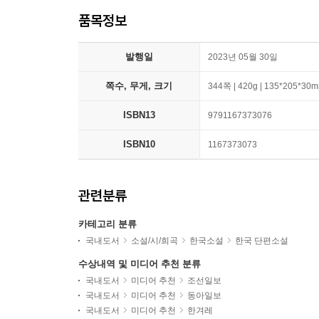
품목정보
발행일
2023년 05월 30일
쪽수, 무게, 크기
344쪽 | 420g | 135*205*30
ISBN13
9791167373076
ISBN10
1167373073
관련분류
카테고리 분류
국내도서
소설/시/희곡
한국소설
한국 단편소설
수상내역 및 미디어 추천 분류
국내도서
미디어 추천
조선일보
국내도서
미디어 추천
동아일보
국내도서
미디어 추천
한겨레