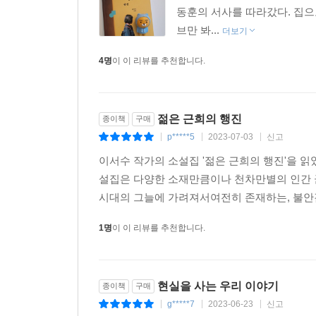
동훈의 서사를 따라갔다. 집으로
브만 봐...
더보기
4명
이 이 리뷰를 추천합니다.
젊은 근희의 행진
종이책
구매
p*****5
2023-07-03
신고
|
|
|
이서수 작가의 소설집 '젊은 근희의 행진'을 읽었
설집은 다양한 소재만큼이나 천차만별의 인간 
시대의 그늘에 가려져서여전히 존재하는, 불안감
1명
이 이 리뷰를 추천합니다.
현실을 사는 우리 이야기
종이책
구매
g*****7
2023-06-23
신고
|
|
|