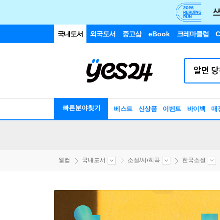
국내도서
외국도서
중고샵
eBook
크레마클럽
C
빠른분야찾기
베스트
신상품
이벤트
바이백
매
웰컴
국내도서
소설/시/희곡
한국소설