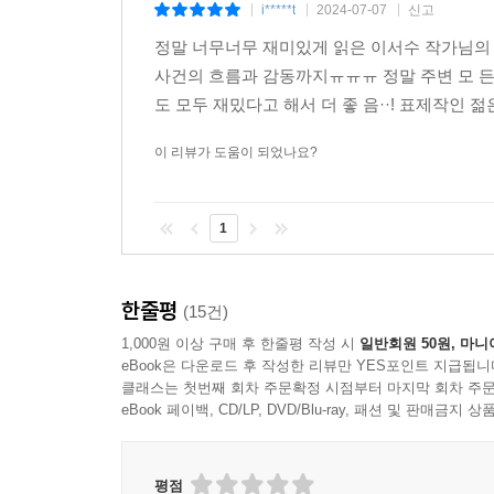
i*****t
2024-07-07
신고
|
|
|
정말 너무너무 재미있게 읽은 이서수 작가님의 
사건의 흐름과 감동까지ㅠㅠㅠ 정말 주변 모 든
도 모두 재밌다고 해서 더 좋 음··! 표제작인 젊
이 리뷰가 도움이 되었나요?
1
한줄평
(15건)
1,000원 이상 구매 후 한줄평 작성 시
일반회원 50원, 마니
eBook은 다운로드 후 작성한 리뷰만 YES포인트 지급됩니
클래스는 첫번째 회차 주문확정 시점부터 마지막 회차 주문
eBook 페이백, CD/LP, DVD/Blu-ray, 패션 및 판매금
평점