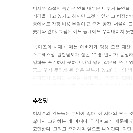
이서수 소설의 특징은 인물 대부분이 주거 불안을 
성격을 띠고 있기도 하지만 그것에 앞서 그 비정상이
중에서도 가장 비용 부담이 큰 주거 공간. 서울이 고
붓기와 같다. 그렇게 어느 동네에도 뿌리내리지 못
〈미조의 시대〉에는 아버지가 평생 모은 재산 5
스트레스성 원형탈모가 생긴 ‘수영 언니’가 등장하
영화를 포기하지 못하고 매일 망한 각본을 쓰고 있는
꿈도 꾸지 못하게 된 젊은 부부가 있고(〈나의 방
아파트가 있다는 사실을 알게 되는 ‘가진’이 있다
먹고살기 위해 어떻게든 자리를 잡아야 하지만 1년에
추천평
우리는 가난해도 너무 가난했다. 하지만 둘 다 그
턱없이 부족한 5천만 원은 아버지가 평생 동안 
이서수의 인물들은 고민이 많다. 이 시대의 모든 것이
모른다. 하지만 서울의 집값은 아버지의 유산을 하
싫어서 고민하는 게 아니다. 약삭빠르기 때문에 
되어 있었다. _〈미조의 시대〉 중에서
고민한다. 그리고 주저하며 앞으로 나아간다. 과연 