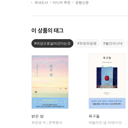
국내도서
미디어 추천
경향신문
이 상품의 태그
#여성으로살아간다는것
#위로와응원
#불안의시대
밝은 밤
욕구들
최은영 저
문학동네
캐럴라인 냅 저/정지인 역
|
|