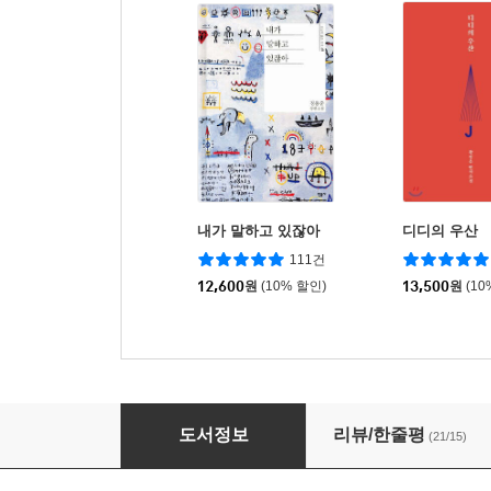
내가 말하고 있잖아
디디의 우산
111건
12,600
원
(10% 할인)
13,500
원
(10
젊은 근희의 행진
도서정보
리뷰/한줄평
(21/15)