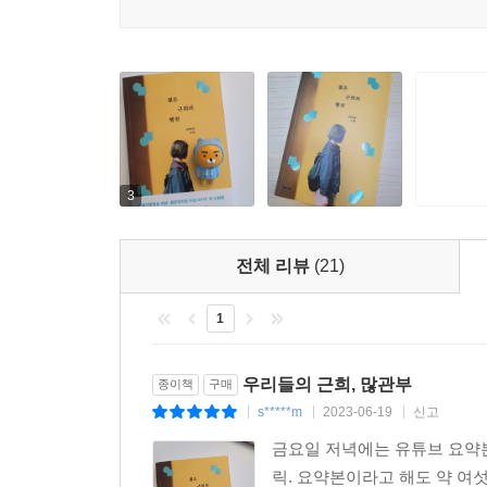
자리에서 지켜보며 감정을 나누는 일”이라고 이야
그의 작품 속에 있다. 우리가 통과 중인 시절을 
행진이 기꺼이 시작될 것이다. 서로 다른 속도의 걸
한 가지는 알 것 같다. 근희의 행진은 나의 행진과
있다. 나는 뺨으로 흘러내리는 눈물을 닦고, 콧
오근희를 바라보는 이 세상을 향해.
3
─나의 동생 많관부
나의 동생, 많은 관심 부탁드립니다. _〈젊은 근희
전체 리뷰
(21)
1
우리들의 근희, 많관부
종이책
구매
s*****m
2023-06-19
신고
|
|
|
금요일 저녁에는 유튜브 요약본
릭. 요약본이라고 해도 약 여