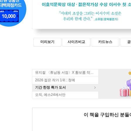
미리보기
사이즈비교
카드뉴스
공
뮤지컬 〈휴남동 서점〉X 황보름 작가 북토크
2026 젊은 작가 1위 : 청예
기간 한정 특가 도서
오직, 예스24에서만
이 책을 구입하신 분