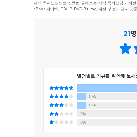
사락 독서모임으로 진행된 클래스는 사락 독서모임 게시판
들어가 ‘많관부’ 댓글을 다는 문희(〈젊은 근희의 
eBook 페이백, CD/LP, DVD/Blu-ray, 패션 및 판매금
단지 그 관계의 온도만으로 커다란 위로와 의지가 
있고, 어두운 심연에 당장 잠식될 것 같다가도 대책
21
명
해정의 제안을 선뜻 수락했던 건, 이들과 함께 내가
주영 씨를 곁에 두고 싶었다. 그러면 암울한 기사를
같았다. 물론 완전히 잃어버릴 수도 있지만, 주영 씨
과연 이 선택이 맞는 건지 잘 모르겠지만,
별점별로 리뷰를 확인해 보세
결코 확신할 수 없지만, 포기할 수는 없으니까
이서수가 그리는 세계엔 정답이 없다. 그것이 꿈을
10%
있고, 너무 다양한 삶이 있고, 오늘의 우리와 내
10%
포장도로’가 있고, 기꺼이 비포장도로를 선택한 사
0%
“포기할 수는 없”기 때문에(소설가 강화길) 비포장도
0%
문학평론가 소유정은 이서수의 소설을 두고 “지