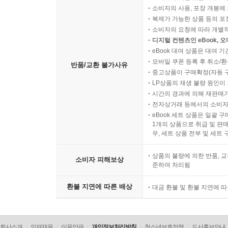
소비자의 사용, 포장 개봉에 
복제가 가능한 상품 등의 포장을 
소비자의 요청에 따라 개별
디지털 컨텐츠인 eBook, 
eBook 대여 상품은 대여 기
모바일 쿠폰 등록 후 취소/환
반품/교환 불가사유
중고상품이 구매확정(자동 
LP상품의 재생 불량 원인이 기
시간의 경과에 의해 재판매가
전자상거래 등에서의 소비자
eBook 세트 상품은 일괄 
1개의 상품으로 취급 및 판매
우, 세트 상품 전부 및 세트
상품의 불량에 의한 반품, 교
소비자 피해보상
준하여 처리됨
환불 지연에 따른 배상
대금 환불 및 환불 지연에 
회사소개
인재채용
이용약관
개인정보처리방침
청소년보호정책
도서홍보안내