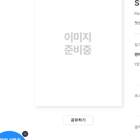
S
Fle
첫
정
판
Y
추
공유하기
결