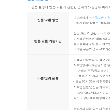
※ 상품 설명에 반품/교환과 관련한 안내가 있는경우 아래 
마이페이지 >
반품/교환 신청
반품/교환 방법
판매자 배송 상품은 판매자와
출고 완료 후 10일 이내의 
디지털 콘텐츠인 eBook의 
반품/교환 가능기간
중고상품의 경우 출고 완료일
모바일 쿠폰의 경우 유효기간(
고객의 단순변심 및 착오구
직수입양서/직수입일서중 일
단, 아래의 주문/취소 조건인
오늘 00시 ~ 06시 30분 
반품/교환 비용
오늘 06시 30분 이후 주문
직수입 음반/영상물/기프트 
단, 당일 00시~13시 사이
박스 포장은 택배 배송이 가
소비자의 책임 있는 사유로 