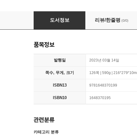
Scale System: Scale Exercises in All Major a
도서정보
리뷰/한줄평
(0/0)
품목정보
발행일
2023년 03월 14일
쪽수, 무게, 크기
126쪽 | 590g | 216*279*10
ISBN13
9781648370199
ISBN10
1648370195
관련분류
카테고리 분류