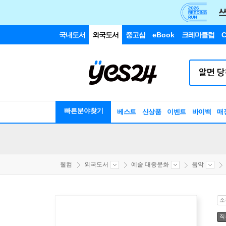
국내도서
외국도서
중고샵
eBook
크레마클럽
C
빠른분야찾기
베스트
신상품
이벤트
바이백
매
웰컴
외국도서
예술 대중문화
음악
소
직