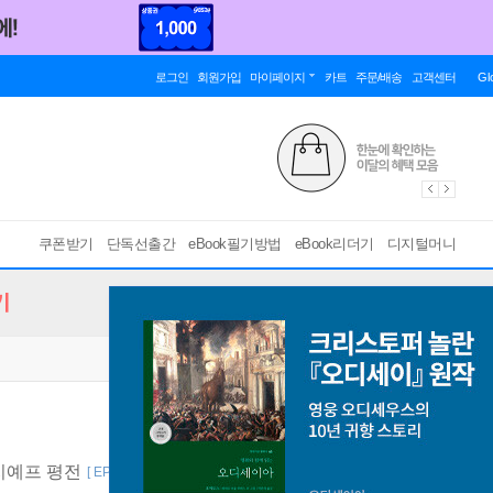
로그인
회원가입
마이페이지
카트
주문/배송
고객센터
Gl
쿠폰받기
단독선출간
eBook필기방법
eBook리더기
디지털머니
기
지예프 평전
[ EPUB ]