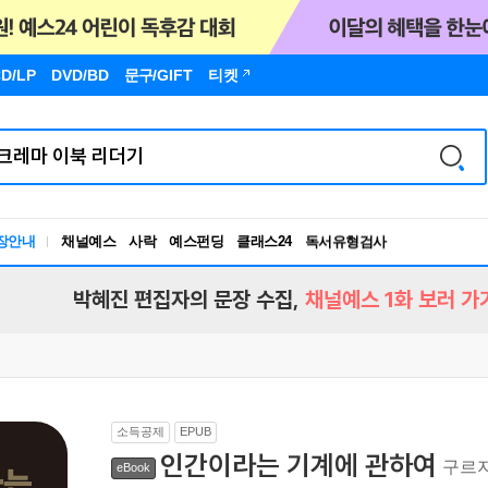
D/LP
DVD/BD
문구
/GIFT
티켓
장안내
채널예스
사락
예스펀딩
클래스24
독서유형검사
RBTI Lab
독서유형검사
박혜진 편집자의 문장 수집,
채널예스 1화 보러 가
소득공제
EPUB
인간이라는 기계에 관하여
구르
eBook