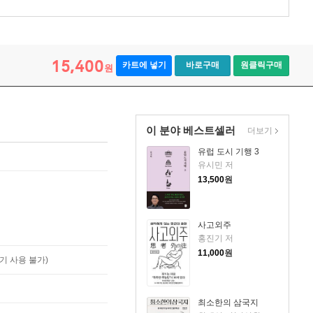
15,400
카트에 넣기
바로구매
원클릭구매
원
이 분야 베스트셀러
더보기
유럽 도시 기행 3
유시민 저
13,500
원
사고외주
홍진기 저
11,000
원
기 사용 불가)
최소한의 삼국지