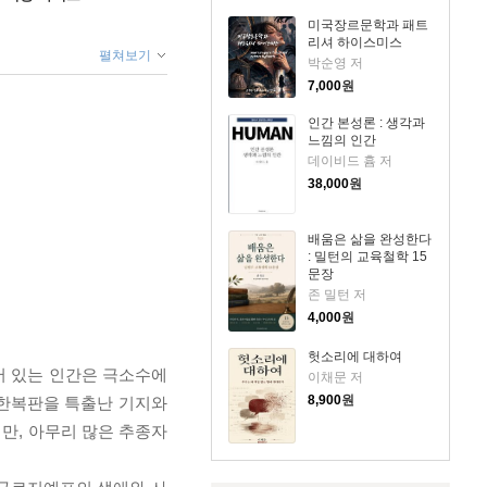
미국장르문학과 패트
리셔 하이스미스
펼쳐보기
박순영 저
7,000
원
인간 본성론 : 생각과
느낌의 인간
데이비드 흄 저
38,000
원
배움은 삶을 완성한다
: 밀턴의 교육철학 15
문장
존 밀턴 저
4,000
원
헛소리에 대하여
어 있는 인간은 극소수에
이채문 저
8,900
원
 한복판을 특출난 기지와
만, 아무리 많은 추종자