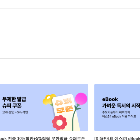
Book 전종 10%할인+5%적립 무한발급 슈퍼쿠폰
[이용안내] 예스24 eBo