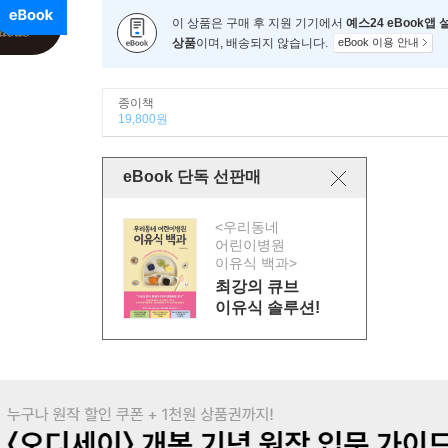
이 상품은 구매 후 지원 기기에서
예스24 eBook앱
상품
이며, 배송되지 않습니다.
eBook 이용 안내
종이책
19,800원
eBook 단독 선판매
<우리동네
어린이병원
이유식 백과>
최강의 큐브
이유식 솔루션!