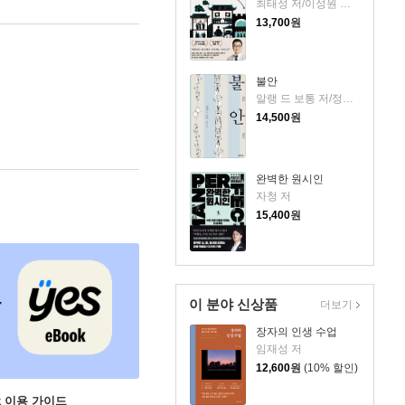
최태성 저/이성원 감수
13,700
원
불안
알랭 드 보통 저/정영목 역
14,500
원
완벽한 원시인
자청 저
15,400
원
이 분야 신상품
더보기
장자의 인생 수업
임재성 저
12,600
원
(10% 할인)
ok 이용 가이드