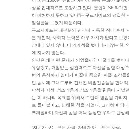
이 책은 1866년 유럽과 아시아, 중동 문화가 교
상을 입체적으로 조망하고 있다. 본업이 SF 작가인
혀 이해하지 못하고 있다”는 구르지예프의 냉철한
절실함을 느꼈기 때문이다.
구르지예프는 대부분의 인간이 지독한 잠에 빠져 ‘
든 개인적, 사회적 노력은 아무 가치가 없다고 보았
상태에 있지 않다. 이 기계성을 벗어나지 않는 한
에 지나지 않는다.
인간은 왜 이런 존재가 되었을까? 이 굴레를 벗어
유랑했고, 거침없는 실천력으로 자신을 실험 대상으로
번의 총상까지 입어가며 끝내 중요한 퍼즐 조각들
인 동시에 고대로부터 전해진 비밀전승들을 현대적
야성과 지성, 성스러움과 상스러움을 한몸에 지녔던 
는 이 하나의 목표를 위해서 수단과 방법을 가리지 
로 몰아붙이고, 난해한 책을 지었다. 그리하여 당
부채질하며 자신의 삶을 더욱 풍성한 우화로 완성해갔다
“자네가 보는 모든 사람, 자네가 아는 모든 사람,