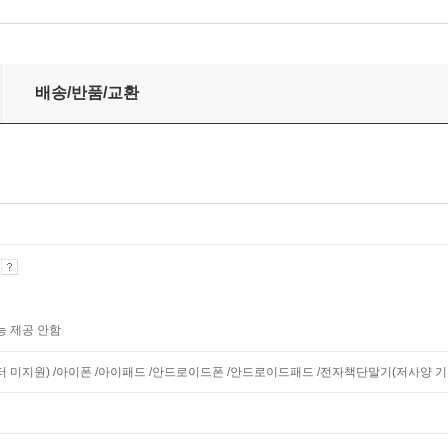
배송/반품/교환
기
능 제공 안함
모니터 미지원) /아이폰 /아이패드 /안드로이드폰 /안드로이드패드 /전자책단말기(저사양 기