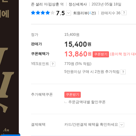
존 셜리
저/
김상훈
역
정신세계사
2023년 05월 18일
7.5
회원리뷰(
4
건)
판매지수 36
정가
15,400원
15,400
원
판매가
13,860
원
쿠폰혜택가
(종이책 정가 대비
쿠폰받기
YES포인트
770원 (5% 적립)
5만원이상 구매 시 2천원 추가적립
추가혜택쿠폰
쿠폰받기
주문금액대별 할인쿠폰
결제혜택
카드/간편결제 혜택을 확인하세요