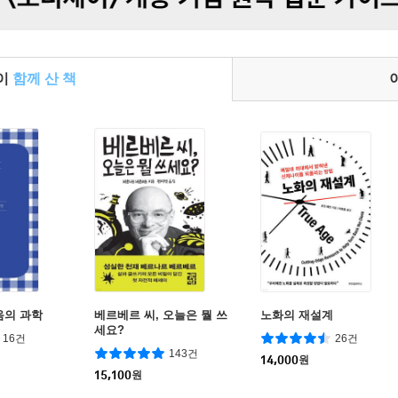
들이
함께 산 책
음의 과학
베르베르 씨, 오늘은 뭘 쓰
노화의 재설계
세요?
16건
26건
143건
14,000
원
15,100
원