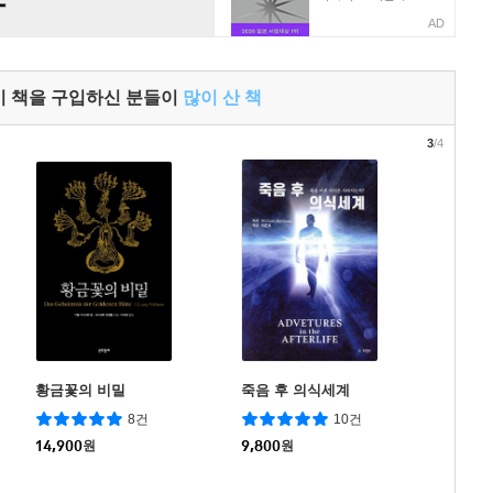
AD
이 책을 구입하신 분들이
많이 산 책
3
/4
황금꽃의 비밀
죽음 후 의식세계
8건
10건
14,900
원
9,800
원