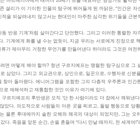
차하는 아르메니아에서 태어나 20세기 초를 대표하는 영성가로 활약한
 존 셜리가 이 기이한 인물의 탐구에 뛰어들게 된 까닭은, “인간은 
 지적을 되살려내지 않고서는 현대인이 마주한 심각한 위기들을 근본
자동 반응 기계’처럼 살아간다고 단언했다. 그리고 이러한 통렬한 자
다. 기계에게 화를 낼 수는 없듯이, 지금 우리는 서로에게 진정으로 
, 인류가 제아무리 거창한 무언가를 만들어낸다 하더라도 그것은 여전
나려면 어떻게 해야 할까? 청년 구르지예프는 맹렬한 탐구심으로 그 
 삼았다. 그리고 외교관으로, 상인으로, 일꾼으로, 수행자로 신분을
을 찾아 돌아왔다. 에니어그램을 포함한 그의 다층적 우주론과 인간
으로 재해석하고 재통합한 것인 이유가 여기에 있다.
구르지예프의 후반생은 오직 ‘단 한 사람이라도 더 잠에서 깨워낸다’
않았다. 의도적으로 사람들의 아픈 곳을 찌르고, 돌발 행동으로 당황
대는 물론 후대에까지 숱한 오해와 왜곡의 대상이 되었지만, 그는 오
. 죽음을 앞둔 순간, 손을 흔들며 “다시 만날 때까지, 전 세계여!”