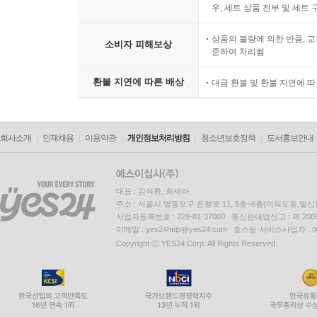
우, 세트 상품 전부 및 세트
상품의 불량에 의한 반품, 교
소비자 피해보상
준하여 처리됨
환불 지연에 따른 배상
대금 환불 및 환불 지연에 
회사소개
인재채용
이용약관
개인정보처리방침
청소년보호정책
도서홍보안내
대표 : 김석환, 최세라
주소 : 서울시 영등포구 은행로 11, 5층~6층(여의도동,일신
사업자등록번호 : 229-81-37000 통신판매업신고 : 제 200
이메일 : yes24help@yes24.com 호스팅 서비스사업자 :
Copyright ⓒ YES24 Corp. All Rights Reserved.