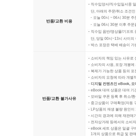
직수입양서/직수입일서중 일
단, 아래의 주문/취소 조건인
오늘 00시 ~ 06시 30분 
반품/교환 비용
오늘 06시 30분 이후 주문
직수입 음반/영상물/기프트 
단, 당일 00시~13시 사이
박스 포장은 택배 배송이 가
소비자의 책임 있는 사유로 
소비자의 사용, 포장 개봉에 
복제가 가능한 상품 등의 포장을 
소비자의 요청에 따라 개별
디지털 컨텐츠인 eBook, 
eBook 대여 상품은 대여 기
모바일 쿠폰 등록 후 취소/환
반품/교환 불가사유
중고상품이 구매확정(자동 
LP상품의 재생 불량 원인이 기
시간의 경과에 의해 재판매가
전자상거래 등에서의 소비자
eBook 세트 상품은 일괄 
1개의 상품으로 취급 및 판매