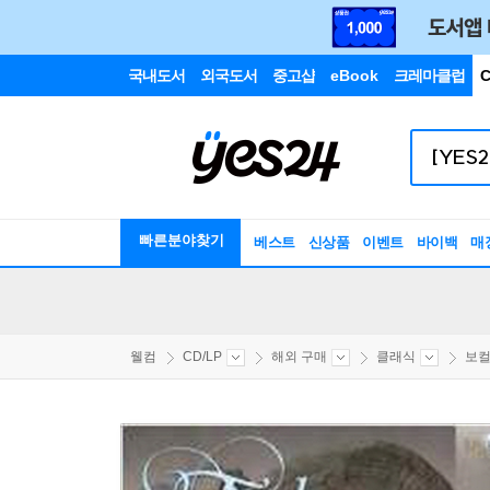
국내도서
외국도서
중고샵
eBook
크레마클럽
C
빠른분야찾기
베스트
신상품
이벤트
바이백
매
웰컴
CD/LP
해외 구매
클래식
보컬