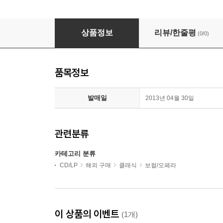
텔레만: 리코더가 함께하는 칸타타와 실내악 (Telemann: C
상품정보
리뷰/한줄평
(0/0)
품목정보
발매일
2013년 04월 30일
관련분류
카테고리 분류
CD/LP
해외 구매
클래식
보컬/오페라
이 상품의 이벤트
(1개)