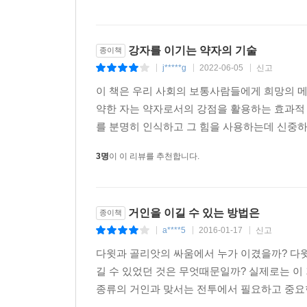
유지의 발목을 잡게 된다. 이 책은 약자인 다윗뿐 
강자를 이기는 약자의 기술
종이책
선대인이 한 글자, 한 글자 마음에 새기며 번역한 선
j*****g
2022-06-05
신고
고단하기만 한 대한민국 보통사람들에게 전하는 희
|
|
|
이 책은 우리 사회의 보통사람들에게 희망의 메
이번 책은 번역자도 특별하다. 어려워서 모르고 넘
약한 자는 약자로서의 강점을 활용하는 효과적 
패널로 활동했고, 최근 『선대인, 미친 부동산을
를 분명히 인식하고 그 힘을 사용하는데 신중하
번역을 맡았다. 그는 말콤 글래드웰이 한국 상황을 
3명
이 이 리뷰를 추천합니다.
사회에서 우리가 무심코 하는 선택과 당연한 듯이 
추천하고 있다.
이 책에 쏟아진 찬사들
거인을 이길 수 있는 방법은
종이책
a****5
2016-01-17
신고
|
|
|
말콤 글래드웰의 책은 매우 놀랍고, 곰곰이 생각해보
다윗과 골리앗의 싸움에서 누가 이겼을까? 다윗
길 수 있었던 것은 무엇때문일까? 실제로는 이
마음을 사로잡는 책이다. 말콤 글래드웰은 거장이다
종류의 거인과 맞서는 전투에서 필요하고 중요한 