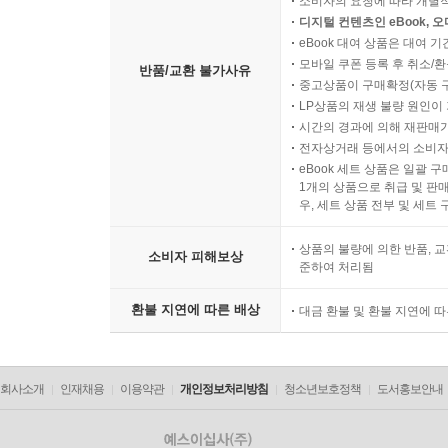
소비자의 요청에 따라 개별
디지털 컨텐츠인 eBook, 
eBook 대여 상품은 대여 기
모바일 쿠폰 등록 후 취소/환
반품/교환 불가사유
중고상품이 구매확정(자동 
LP상품의 재생 불량 원인이 기
시간의 경과에 의해 재판매가
전자상거래 등에서의 소비자
eBook 세트 상품은 일괄 
1개의 상품으로 취급 및 판매
우, 세트 상품 전부 및 세트
상품의 불량에 의한 반품, 교
소비자 피해보상
준하여 처리됨
환불 지연에 따른 배상
대금 환불 및 환불 지연에 
회사소개
인재채용
이용약관
개인정보처리방침
청소년보호정책
도서홍보안내