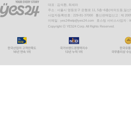
대표 : 김석환, 최세라
주소 : 서울시 영등포구 은행로 11, 5층~6층(여의도동,일신
사업자등록번호 : 229-81-37000 통신판매업신고 : 제 200
이메일 : yes24help@yes24.com 호스팅 서비스사업자 :
Copyright ⓒ YES24 Corp. All Rights Reserved.