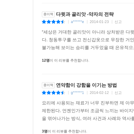
인종차별 등 피할 수 없는 역경 속에 숨겨진 강함과
다윗과 골리앗 -약자의 전략
종이책
역경과 약점에 강함과 위대함이 숨겨져 있듯, 모든
a******e
2014-01-23
신고
|
|
|
다른 한쪽을 떠받치고 있는 큰 축이다. 보통 우리
“세상은 거대한 골리앗이 아니라 상처받은 다윗
숫자 이상으로 적어지면 동료로부터 배울 수 있는 경
다. 청동투구를 쓰고 전신갑옷으로 무장한 거
부모의 재산이 많을수록 자녀 양육이 수월할 것 같
불가능해 보이는 승리를 거두었을 때 은유적으로
U자 곡선’으로 설명한다. 모든 긍정적인 특징은 한
(뒤집힌 U자의 중앙), 그 이후로는 오히려 부정적
12명
이 이 리뷰를 추천합니다.
것도 아니라는 것이다. 적당량의 와인이 심장을 
우리보다 유리한 점을 많이 가지고 있다고 무조건 포
연약함이 강함을 이기는 방법
종이책
‘큰 물고기－작은 연못’ 이야기도 시사하는 바가 크
g******1
2014-02-12
신고
|
|
|
사람에게 다 좋은 것은 아니다. 더 낮은 대학에 
학생이 자기보다 더 큰 많은 물고기들을 보고 기가
요리에 사용되는 재료가 너무 진부하면 제 아
나라로 알려진 국가에서 자살률이 더 높은 것은 상
제한된다. 언젠인가부터 조금씩 느끼는 바이지만
속하려 했던 더 높은 집단이 진정으로 우리를 행복
을 엮어나가는 방식, 여러 사건과 사례와 역사
이 책의 제3부에서는 언제나 강하게만 보이는 권력
3명
이 이 리뷰를 추천합니다.
정당성이 없는 힘은 항복이 아닌 반항을 낳는다. 