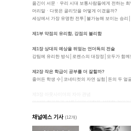
옮긴이 서문ㆍ우리 시대 보통사람들에게 전하는 희
머리말ㆍ다윗은 골리앗을 어떻게 이겼을까?
세상에서 가장 유명한 전투│불가능해 보이는 승리
제1부 약점의 유리함, 강점의 불리함
제1장 상대의 예상을 뒤엎는 언더독의 전술
강팀에 유리한 방식│로렌스의 대장정│모두가 함께할
제2장 작은 학급이 공부를 더 잘할까?
줄어든 학생 수│코네티컷의 자연 실험│돈의 두 얼
제3장 아웃사이더의 자아 관념
인상파 화가들과 살롱│어떤 대학을 선택할 것인가
얼간이들│예상 가능한 결말
채널예스 기사
(12개)
제2부 바람직한 역경에 대한 이론