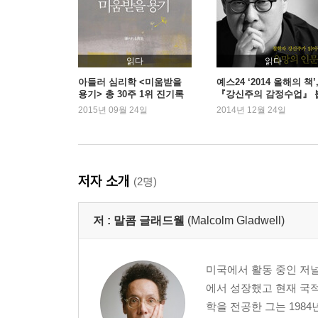
제4장 잃을 게 없는 지점
난독증│긍정적인 난관│읽기를 뛰어넘은 능력들│보
읽다
읽다
제5장 결핍과 용기
아들러 심리학 <미움받을
예스24 ‘2014 올해의 책’
용기> 총 30주 1위 진기록
『강신주의 감정수업』 
기억조차 용납되지 않는 시절│폭격을 대하는 방
혀
2015년 09월 24일
2014년 12월 24일
소아백혈병과의 싸움│후천적 용기│초인적인 에너지
제6장 물어뜯겨도 물러서지 않는다
영원히 불타오를 이미지│절대 가고 싶지 않은 도시
저자 소개
(2명)
제3부 힘의 한계
저 :
말콤 글래드웰
(Malcolm Gladwell)
제7장 부당함 앞에서 부른 노래
북아일랜드의 위기│프리랜드 장군의 실수│불통의 
미국에서 활동 중인 저널
에서 성장했고 현재 국
제8장 용서하는 실용적 전략
학을 전공한 그는 198
딸과의 약속│삼진 아웃제 혁명│불명확한 효과│갑