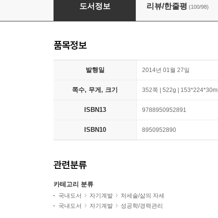
다윗과 골리앗
도서정보
리뷰/한줄평
(100/98)
품목정보
발행일
2014년 01월 27일
쪽수, 무게, 크기
352쪽 | 522g | 153*224*30
ISBN13
9788950952891
ISBN10
8950952890
관련분류
카테고리 분류
국내도서
자기계발
처세술/삶의 자세
국내도서
자기계발
성공학/경력관리