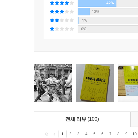
약자의 약점에 숨겨진 아름다움과 위대함,
42%
강자의 강점에 숨겨진 나약함과 한계에 주목하라!
13%
영민하게 자신의 약점을 이용해 승리한 우리 시대 
1%
0%
3,000년 전 팔레스타인에서 양치기 소년이 돌팔매
거인과 약자의 싸움으로 회자되어왔다. 우리는 이
사건에서 시작된다. 전쟁, 스포츠, 정치, 그리고
글래드웰은 역사와 문화를 아우르는 전방위적인 
일러준다. 책에서는 거인을 이겨낸 이 시대의 다윗 
패스와 드리블, 슛 능력이 완전히 빵점인 농구 선
그것은 약점이 아니었다. 그 약점이 바로 승리의 
기존의 승리 법칙을 전복시켰다.
난독증에 걸려 글을 읽을 수도, 쓸 수도 없었던
정부를 대변해 MS 반독점 소송을 담당한 유명 변호
전체 리뷰
(100)
난독증을 겪고 있다는 것이 런던시립대학교의 연구
승리한 사람들이 의외로 많다는 것이다. 말콤 글
1
2
3
4
5
6
7
8
9
10