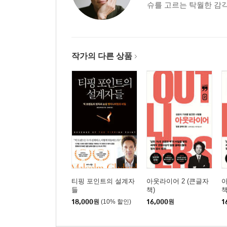
슈를 고르는 탁월한 감각
제9장 엘라 계곡의 양치기를 만나라
르 샹봉의 불복│박해가 길러준 뿌리│소나무는 성
작가의 다른 상품
감사의 말
참고 문헌
티핑 포인트의 설계자
아웃라이어 2 (큰글자
아
들
책)
책
18,000
원
(10% 할인)
16,000
원
1