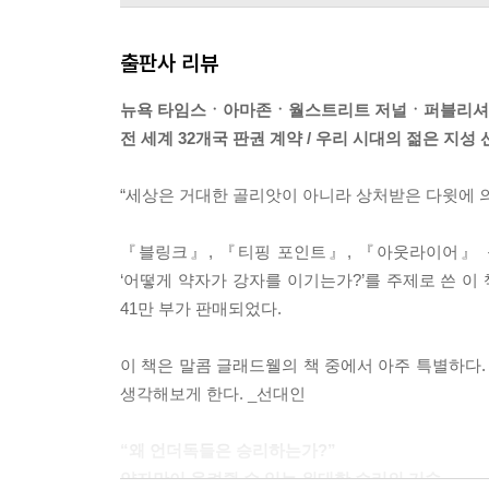
출판사 리뷰
뉴욕 타임스ㆍ아마존ㆍ월스트리트 저널ㆍ퍼블리셔
전 세계 32개국 판권 계약 / 우리 시대의 젊은 지성
“세상은 거대한 골리앗이 아니라 상처받은 다윗에 
『블링크』, 『티핑 포인트』, 『아웃라이어』 
‘어떻게 약자가 강자를 이기는가?’를 주제로 쓴 이
41만 부가 판매되었다.
이 책은 말콤 글래드웰의 책 중에서 아주 특별하다.
생각해보게 한다. _선대인
“왜 언더독들은 승리하는가?”
약자만이 움켜쥘 수 있는 위대한 승리의 기술