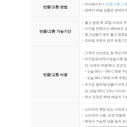
마이페이지 >
반품/교환 신청
반품/교환 방법
판매자 배송 상품은 판매자와
출고 완료 후 10일 이내의 
디지털 콘텐츠인 eBook의 
반품/교환 가능기간
중고상품의 경우 출고 완료일
모바일 쿠폰의 경우 유효기간(
고객의 단순변심 및 착오구
직수입양서/직수입일서중 일
단, 아래의 주문/취소 조건인
오늘 00시 ~ 06시 30분 
반품/교환 비용
오늘 06시 30분 이후 주문
직수입 음반/영상물/기프트 
단, 당일 00시~13시 사이
박스 포장은 택배 배송이 가
소비자의 책임 있는 사유로 
소비자의 사용, 포장 개봉에 
복제가 가능한 상품 등의 포장을 