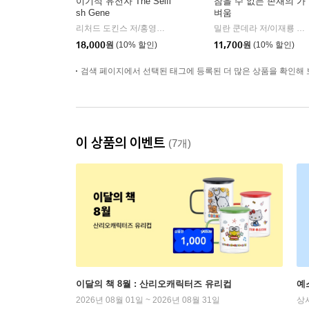
이기적 유전자 The Selfi
참을 수 없는 존재의 가
sh Gene
벼움
리처드 도킨스 저/홍영남,이상임 공역
을유문화사
밀란 쿤데라 저/이재룡 역
|
|
18,000
원
(10% 할인)
11,700
원
(10% 할인)
검색 페이지에서 선택된 태그에 등록된 더 많은 상품을 확인해 
이 상품의 이벤트
(7개)
이달의 책 8월 : 산리오캐릭터즈 유리컵
예
2026년 08월 01일 ~ 2026년 08월 31일
상