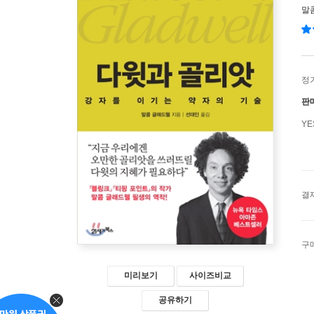
말
정
판
Y
결
구
미리보기
사이즈비교
공유하기