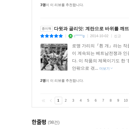
이 책에 빠져들게 만드는 것은 그의 뛰어난 스토리
3명
이 이 리뷰를 추천합니다.
증거로 뒷받침한다. _≪허핑턴 포스트≫
말콤 글래드웰의 책이 수백만 부나 팔릴 수 있었던 
다윗과 골리앗: 계란으로 바위를 깨
종이책
c*****g
2014-10-02
신고
|
|
|
말콤 글래드웰의 작품 중 가장 시선을 사로잡는 책
로맹 가리의『흰 개』라는 작품
강렬한 내러티브로 일상의 도전 과제를 잘 해결해나
이 계속되는 베트남전쟁과 인
다. 이 작품의 제목이기도 한 
비즈니스에서 성서와 과학에 이르는 다채로운 자료
안팎으로 겪...
더보기
마음을 사로잡는다. 말콤 글래드웰은 주제를 역동
2명
이 이 리뷰를 추천합니다.
풀어내는 작가다. 빼어난 스토리텔링을 통해 단어 
1
2
3
4
5
6
7
8
9
10
말콤 글래드웰은 관습적인 지혜를 뛰어넘는 글로 
보여주고 있다. 작품에 별 네 개를 주고 싶다. _≪
한줄평
(98건)