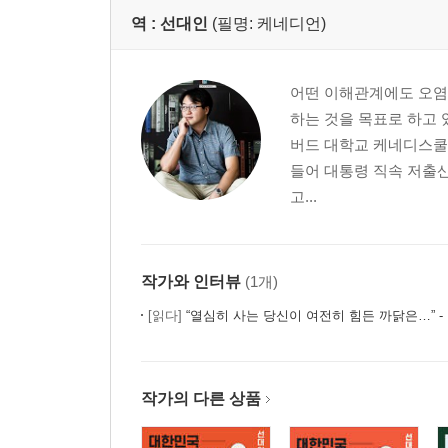
역 :
선대인
(필명: 케네디언)
어떤 이해관계에도 오염
하는 것을 목표로 하고 
버드 대학교 케네디스쿨
들어 대통령 직속 저출
고...
작가와 인터뷰
(1개)
[읽다]
“열심히 사는 당신이 여전히 힘든 까닭은…” 
작가의 다른 상품