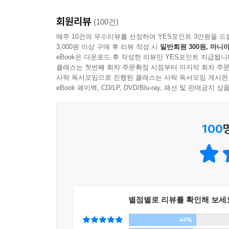
회원리뷰
투견장에서 늘 지기만 하는 언더독도 어느 날엔 싸
(100건)
거부하고 완전히 다른 창조적 시각으로 바라보면
매주 10건의 우수리뷰를 선정하여 YES포인트 3만원을 드
3,000원 이상 구매 후 리뷰 작성 시
일반회원 300원, 마니아
이기는가에 관한 이야기다. 제목만 보면 비즈니스에
eBook은 다운로드 후 작성한 리뷰만 YES포인트 지급됩니
않는다. 이 책은 가난, 장애, 불운, 압제 등 피할 
클래스는 첫번째 회차 주문확정 시점부터 마지막 회차 주문
우리는 거인과의 싸움에서 당연히 거인이 이길 것
사락 독서모임으로 진행된 클래스는 사락 독서모임 게시판
토프트의 연구에 의하면 강대국과 약소국의 전투에
eBook 페이백, CD/LP, DVD/Blu-ray, 패션 및 판매금
룰을 따르지 않고 다르게 접근한 전투에서는 약소국
기득권의 룰을 깨고 역사의 수레바퀴를 돌리는 
100
억울하고 나쁜 일인 것만은 아닐 수 있는 것이다.
한 인터뷰에서 말콤 글래드웰은 이렇게 말한다.
“저는 인간이 피할 수 없는 시련을 겪을 때 그로 
심란하니까요.”
이 책은 차별과 장애를 겪거나 부모를 잃거나 좋지 
별점별로 리뷰를 확인해 보세
어려움을 새롭게 바라볼 수 있도록 해준다.
44%