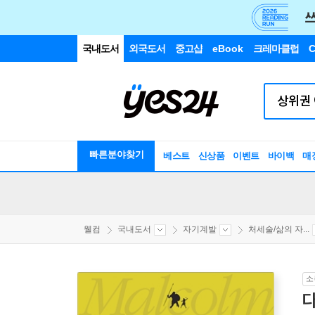
국내도서
외국도서
중고샵
eBook
크레마클럽
C
빠른분야찾기
베스트
신상품
이벤트
바이백
매
웰컴
국내도서
자기계발
처세술/삶의 자...
소