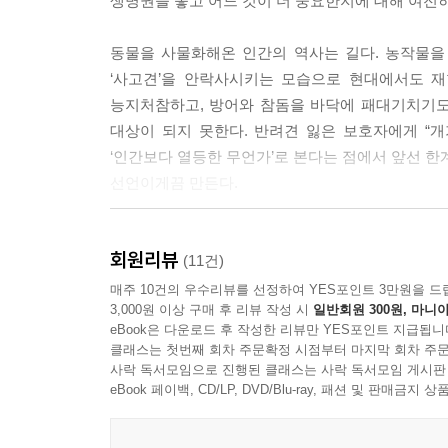
생명권을 놓고 어느 것이 더 중요한지에 대해 여전
동물을 사물화해온 인간의 역사는 길다. 농작물을
‘사고견’을 안락사시키는 모습으로 현대에서도 재
능지처참하고, 방어와 참돔을 바닥에 패대기치기도 
대상이 되지 못한다. 반려견 잃은 보호자에게 “
‘인간보다 열등한 무언가’로 본다는 점에서 앞선 한
선언이게끔 만든다.
그러나 동물은 물건이 아니라는 선언은 기점에 불과
회원리뷰
만인이 동의하는 세상이다. 물론 사람과 동물은
(11건)
일치한다고 볼 수 없기 때문이다. 그러나 동시에 그
매주 10건의 우수리뷰를 선정하여 YES포인트 3만원을 드
3,000원 이상 구매 후 리뷰 작성 시
일반회원 300원, 마니아
거울에 비친 자신의 모습을 인지하고, 몸에 찍힌
eBook은 다운로드 후 작성한 리뷰만 YES포인트 지급됩니
사람과 교감한다. 그동안 인간과 동물의 차이만을 
클래스는 첫번째 회차 주문확정 시점부터 마지막 회차 주문
제안한다.
사락 독서모임으로 진행된 클래스는 사락 독서모임 게시판
eBook 페이백, CD/LP, DVD/Blu-ray, 패션 및 판매금
혐오와 폭력에 맞서다