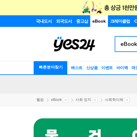
국내도서
외국도서
중고샵
eBook
크레마클럽
C
빠른분야찾기
베스트
신상품
이벤트
바이백
매
웰컴
eBook
사회 정치
사회학이해