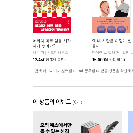
어쩌다 마트 일을 시작
왜 내 사랑은 이렇게 힘
하게 됐어요?
들까
하현 저
위즈덤하우스
다이앤 풀 헬러 저
멀리깊이
|
|
12,460
원
(0% 할인)
15,000
원
(0% 할인)
검색 페이지에서 선택된 태그에 등록된 더 많은 상품을 확인해 
이 상품의 이벤트
(6개)