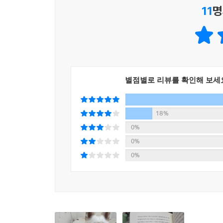
11
명
저자는 저 자신의 직업을 지루함을 견디는 일이라
동물권 활동을 하기 위해 변호사들의 동물권 연구 단
산양 소송 사건’을 진행했고, 전례를 찾기 힘든 생
희망 품기를 멈추지 않는다. 그저 “‘별난’ 소송이 
자신이 맡을 바를 다시금 찾아 나설 뿐이다.
별점별로 리뷰를 확인해 보세
전기가 흐르는 쇠꼬챙이를 개의 입에 대어 사망케
혐오를 근절하자는 포스터도 제작한다. 변호사 아닌
삼고, 피부가 벗겨진 타인의 마당 개를 돌봐주기도 
18%
쓰듯, 책에 성실히 적었다.
0%
0%
동물만을 위한 것이 아니다
0%
저자는 책을 맺으며 말한다. “개정에 개정이 거
않는다. ‘학대자의 잔인성’ ‘학대자의 목적’ 등을 
행위들이 속속 빠져나간다. (…) 동물을 위함은 
사회의 약자, 소수자에 대한 배려와 존중으로 이어진