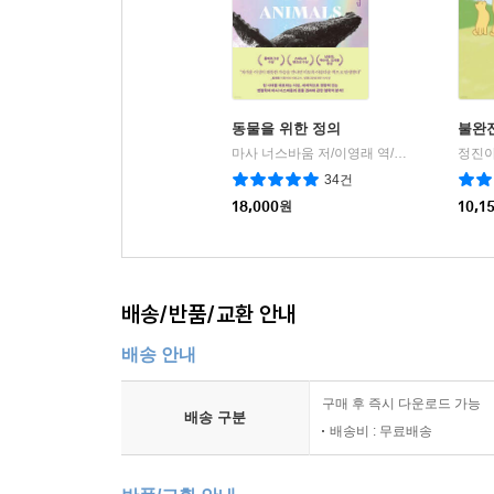
동물을 위한 정의
불완
마사 너스바움 저/이영래 역/최재천 감수
정진아
알
|
34건
18,000
원
10,1
배송/반품/교환 안내
배송 안내
구매 후 즉시 다운로드 가능
배송 구분
배송비 : 무료배송