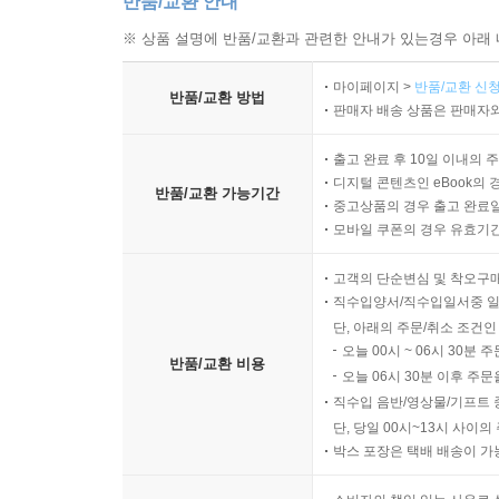
반품/교환 안내
※ 상품 설명에 반품/교환과 관련한 안내가 있는경우 아래 
마이페이지 >
반품/교환 신청
반품/교환 방법
판매자 배송 상품은 판매자와
출고 완료 후 10일 이내의 
디지털 콘텐츠인 eBook의 
반품/교환 가능기간
중고상품의 경우 출고 완료일
모바일 쿠폰의 경우 유효기간(
고객의 단순변심 및 착오구
직수입양서/직수입일서중 일
단, 아래의 주문/취소 조건인
오늘 00시 ~ 06시 30분 
반품/교환 비용
오늘 06시 30분 이후 주문
직수입 음반/영상물/기프트 
단, 당일 00시~13시 사이
박스 포장은 택배 배송이 가