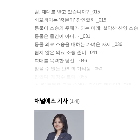
벌, 제대로 받고 있습니까? _015
쇠꼬챙이는 ‘충분히’ 잔인할까 _019
동물이 소송의 주체가 되는 미래: 설악산 산양 소송 사
동물은 물건이 아니다 _031
동물 의료 소송을 대하는 가벼운 자세 _036
쉽지 않은 의료 소송 준비 _041
학대를 목격한 당신! _046
참을 수 없는 반려의 가벼움 _050
잡았다! 개장수 트럭 _055
‘식용’ 동물은 고통 속에서 죽어도 괜찮다? _059
개 식용과 거래는 왜 금지되어야 하는가 _064
채널예스 기사
(1개)
2부 동물과 인간의 더 나은 관계 맺기: 새로운 동물법 
새로운 동물법 1. 동물보호법 _073
새로운 동물법 2. 동물원법과 야생생물법 _087