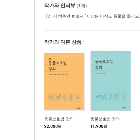
작가와 인터뷰
(1개)
아이와 동물은 어떻게 함께할 수 있을까 _173
나의 첫 강아지에게 _177
[읽다]
박주연 변호사 "세상은 아직도 동물을 물건으
내 사랑, 철부지 둘째 래미 _185
반경 1미터의 삶 _195
한 마리의 세상을 바꾸기 _199
작가의 다른 상품
노견들과의 일상 _205
주니어가 태어나다 _209
종일 동물권만 볼 순 없어요 _212
변호사끼리 모여서 무얼 하나요? _217
세계의 동물권 변호사들을 만나다 _222
나가며 _227
주 _229
참고문헌 _236
동물보호법 강의
동물보호법 강의
22,000
원
11,900
원