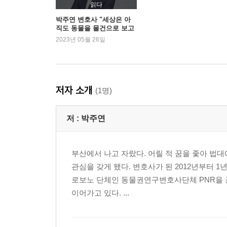
만족하기엔 이르다 _096
읽다
박주연 변호사 "세상은 아
직도 동물을 물건으로 보고
3부 일상의 폭력 _111
있어요"
2023년 05월 26일
동물을 바라보는 우리의 눈 _113
혐오와 가학으로 물든 공간: 길고양이 살해와 온라인
유기를 ‘고려’하신다고요?_131
저자 소개
(1명)
동물권 vs 재산권 _138
사람을 물면 죽여도 되나요?_142
저 :
박주연
응답하라, 비봉아! _146
동물실험, 정말 필요할까?_149
원숭이의 합당한 분노 _153
부산에서 나고 자랐다. 어릴 적 꿈을 좇아 법대
고달픈 삶에 무게를 더하지는 않도록 _157
관심을 갖게 됐다. 변호사가 된 2012년부터 
로보노 단체인 동물권연구변호사단체 PNR을 공
4부 조금 다르게 살기 _161
이어가고 있다. ...
나의 육식 해방 일지 _163
노키드와 아파트 시대에 아이, 반려견과 주택에서 산다