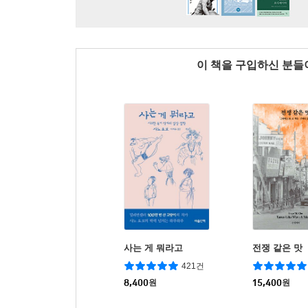
이 책을 구입하신 분
사는 게 뭐라고
전쟁 같은 맛
421건
8,400
원
15,400
원