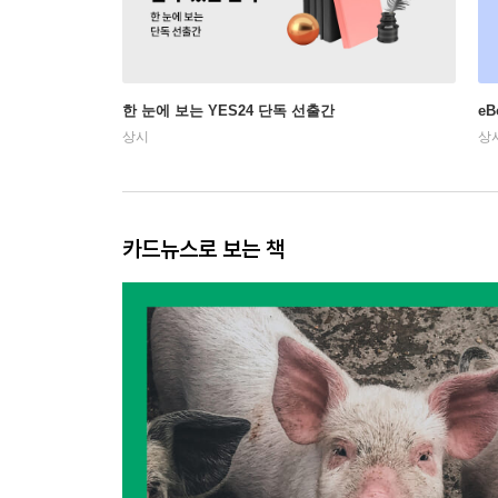
한 눈에 보는 YES24 단독 선출간
e
상시
상
카드뉴스로 보는 책