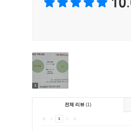
10.
한편에서는 동남아시아 K--- p.팝 팬들이 열심히
어떻게 대비해야 할지 짚어준 김동훈 라이프라인코
가스 배출량의 11.6%를 차지하는 ‘온실가스 배출
고속도로에서 자동차가 100km로 달리는 것에 비
일어나고 있어도 제대로 보도되지 않았다는 것이지
치닫는다는 것을 의미한다. 이러한 위험은 군사적
--- p.130
이어진다. 이 와중에 또 다른 곳에서는 폭염, 한파,
시민들은 기후와 관련해 생각보다 열렬한 반응을 보였
이 위기 상황에서 우리에게 필요한 것은, 경제를 
통령 선거 이후로 ‘RE100’을 모르는 국민보다 
경제정책임을 김병권 독립연구자가 설명한다. 
현실의 문제입니다.
에코앤파트너스 대표가 최근 산업과 금융권의 기후
--- p.146
정책연구자이자 활동가인 김종진 유니온센터 이사장
사단법인 넥스트 수석정책전문위원이, 기후위기 
윤석열 정부에서 확정한 탄소중립 기본계획은 2021
사회에서 기후정치가 발현되어야 한다는 관점 아래
이 윤석열 정부 임기 이후에 몰려 있습니다. 현 정부 임
3
줄여야 합니다. (…) 전력 중 재생에너지의 비중은 202
역주행하는 우리나라 기후 정책에 대한 진단과 전
감축률을 14.5%에서 11.4%로 줄이고, 줄어든 8
전체 리뷰
(1)
2023년 3월 21일, 정부는 ‘탄소중립·녹색성장
--- p.152
1
제조와 서비스, 농업과 축산, 그리고 이 모든 
영역에서 얼마만큼씩 줄일 것인지를 결정하기 때