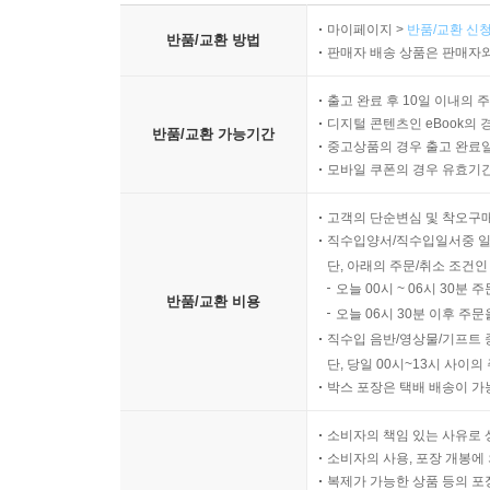
마이페이지 >
반품/교환 신청
반품/교환 방법
판매자 배송 상품은 판매자와
출고 완료 후 10일 이내의 
디지털 콘텐츠인 eBook의 
반품/교환 가능기간
중고상품의 경우 출고 완료일
모바일 쿠폰의 경우 유효기간(
고객의 단순변심 및 착오구
직수입양서/직수입일서중 일
단, 아래의 주문/취소 조건인
오늘 00시 ~ 06시 30분 
반품/교환 비용
오늘 06시 30분 이후 주문
직수입 음반/영상물/기프트 
단, 당일 00시~13시 사이
박스 포장은 택배 배송이 가
소비자의 책임 있는 사유로 
소비자의 사용, 포장 개봉에 
복제가 가능한 상품 등의 포장을 