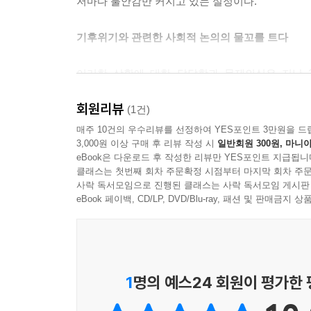
저마다 불안감만 커지고 있는 실정이다.
탄소중립 사회로 가기 위해서는 도시, 산업, 농업, 
융기관들은 새로운 투자기회로 여깁니다. 즉 자신
기후위기와 관련한 사회적 논의의 물꼬를 트다
화를 바라봅니다.
--- p.85
이러한 상황에 대한 답답함과 문제의식은 지난 2
곳곳에서 표출되었고, 이는 애초 예상을 훌쩍 뛰어넘
윤석열 대통령은 기업의 수요 공급을 위해서 현행 주
회원리뷰
관련해 비슷비슷한 이야기를 되풀이해 들어온 시민
(1건)
혹은 60시간 일했을 때 노동자들은 일터에 오래 머
이해할 수 있어서 좋았다고 입을 모았다. 사회 각 
매주 10건의 우수리뷰를 선정하여 YES포인트 3만원을 드
니다. 이렇게 되면 재생에너지나 다른 생산방식으로
3,000원 이상 구매 후 리뷰 작성 시
일반회원 300원, 마니아
이야기를 나누고 싶었던 것이다. 시민들의 이러한 
요원하다고 봅니다.
eBook은 다운로드 후 작성한 리뷰만 YES포인트 지급됩니
3월에 때마침 발표된 정부의 ‘탄소중립·녹색성장 
--- p.94
클래스는 첫번째 회차 주문확정 시점부터 마지막 회차 주문
펴내게 되었다.
사락 독서모임으로 진행된 클래스는 사락 독서모임 게시판
eBook 페이백, CD/LP, DVD/Blu-ray, 패션 및 판매금
사단법인 넥스트의 송용현 부대표는 미국의 로렌스 
각 분야 전문가 10명에게 듣는 기후위기의 영향과 
을 소개하는 자리에서, 2035년까지 청정에너지 비
는 시나리오에서 2035년 발전량은 재생에너지 50%,
이 책에서는 과학, 국제정세, 재난, 경제, 금융과 산
있을 것이라 전망했으며, 이는 석탄발전이 없어도 2
상황이 어떠한 것인지 살펴보는 위기에 대한 진단
1
명의 예스24 회원이 평가한
--- p.108
역할까지 두루 짚어본다. ‘위기에 대한 진단’은 
조천호 전 국립기상과학원장, 국제 정세와 기후