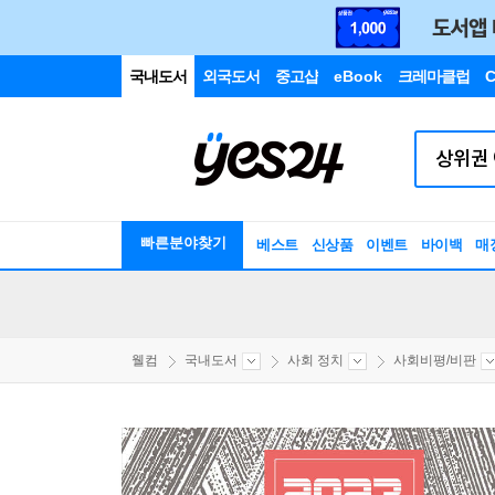
국내도서
외국도서
중고샵
eBook
크레마클럽
C
빠른분야찾기
베스트
신상품
이벤트
바이백
매
웰컴
국내도서
사회 정치
사회비평/비판