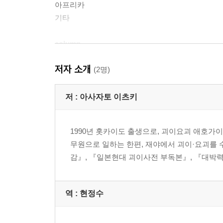
아프리카
기타
column
저자 소개
01 공상의 생물들
(2명)
02 미확인생물
03 톨 테일
저 :
아사자토 이츠키
04 심령주의
05 고딕 문학
1990년 홋카이도 출생으로, 괴이요괴 애호가이
06 크리피파스타
무원으로 일하는 한편, 재야에서 괴이·요괴를
감』, 『일본현대 괴이사전 부독본』, 『대박력
특별기고
세계 괴이 사전의 발걸음
역 :
현정수
‘어딘가 저편’의 괴이 · 괴물과 마주하기 위해서
고쿠가쿠인 대학 준교수 이이쿠라 요시유키