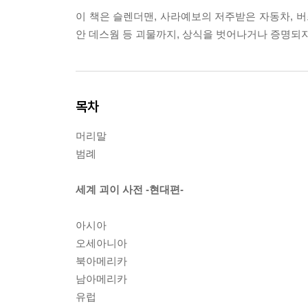
이 책은 슬렌더맨, 사라예보의 저주받은 자동차, 버즈
안 데스웜 등 괴물까지, 상식을 벗어나거나 증명되
목차
머리말
범례
세계 괴이 사전 -현대편-
아시아
오세아니아
북아메리카
남아메리카
유럽