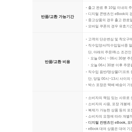
출고 완료 후 10일 이내의 
디지털 콘텐츠인 eBook의 
반품/교환 가능기간
중고상품의 경우 출고 완료일
모바일 쿠폰의 경우 유효기간(
고객의 단순변심 및 착오구
직수입양서/직수입일서중 일
단, 아래의 주문/취소 조건인
오늘 00시 ~ 06시 30분 
반품/교환 비용
오늘 06시 30분 이후 주문
직수입 음반/영상물/기프트 
단, 당일 00시~13시 사이
박스 포장은 택배 배송이 가
소비자의 책임 있는 사유로 
소비자의 사용, 포장 개봉에 
복제가 가능한 상품 등의 포장을 
소비자의 요청에 따라 개별
디지털 컨텐츠인 eBook, 
eBook 대여 상품은 대여 기