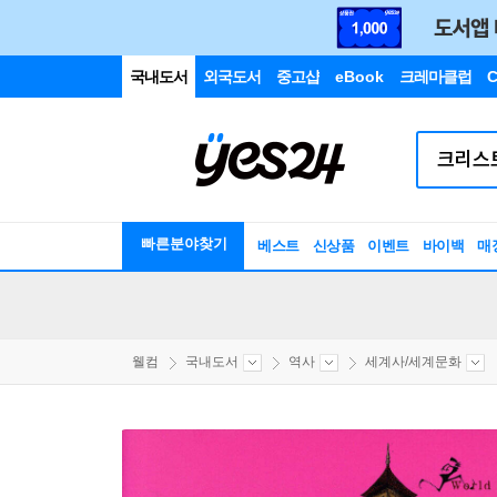
국내도서
외국도서
중고샵
eBook
크레마클럽
C
빠른분야찾기
베스트
신상품
이벤트
바이백
매
웰컴
국내도서
역사
세계사/세계문화