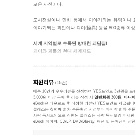
모은 사전이다.
도시전설이나 민화 등에서 이야기되는 유령이나 요
이야기되는 괴인이나 괴이(怪異) 등을 800종류 이
세계 지역별로 수록된 방대한 괴담집!
괴이와 괴물의 현대 세계지도
아시아, 오세아니아, 북아메리카, 남아메리카, 유럽
나라의 역사 및 문화와 깊은 관련이 있는 만큼, 각
회원리뷰
(15건)
세계의 괴이 · 괴물의 출신과 내력 등의 문화적·역
매주 10건의 우수리뷰를 선정하여 YES포인트 3만원을 드
3,000원 이상 구매 후 리뷰 작성 시
일반회원 300원, 마니아
또한 창작가들에게는 이야기를 더욱 풍성하게 해줄 
eBook은 다운로드 후 작성한 리뷰만 YES포인트 지급됩니
클래스는 첫번째 회차 주문확정 시점부터 마지막 회차 주문
세상에 있는 신비한 존재들에 대해 더욱 흥미를 가지
사락 독서모임으로 진행된 클래스는 사락 독서모임 게시판
eBook 페이백, CD/LP, DVD/Blu-ray, 패션 및 판매금