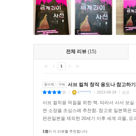
7
전체 리뷰
(15)
1
서브 컬쳐 창작 용도나 참고하기
종이책
구매
c*******i
2023-09-29
신고
|
|
|
서브 컬처용 덕질을 위한 책. 따라서 사서 보실
면 소장을 조심스레 추천함. 참고로 일본쪽은 
편은일본을 제외한 20세기 이후 세계 괴물, 요
1명
이 이 리뷰를 추천합니다.