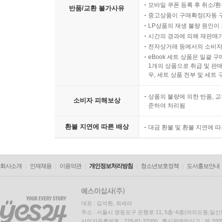
모바일 쿠폰 등록 후 취소/환
반품/교환 불가사유
중고상품이 구매확정(자동 
LP상품의 재생 불량 원인이 기
시간의 경과에 의해 재판매가
전자상거래 등에서의 소비자
eBook 세트 상품은 일괄 
1개의 상품으로 취급 및 판매
우, 세트 상품 전부 및 세트
상품의 불량에 의한 반품, 교
소비자 피해보상
준하여 처리됨
환불 지연에 따른 배상
대금 환불 및 환불 지연에 
회사소개
인재채용
이용약관
개인정보처리방침
청소년보호정책
도서홍보안내
대표 : 김석환, 최세라
주소 : 서울시 영등포구 은행로 11, 5층~6층(여의도동,일신
사업자등록번호 : 229-81-37000 통신판매업신고 : 제 200