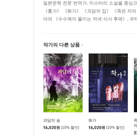
일본문학 전문 번역가. 미스터리 소설을 중심
우산을 쓴 유령
《흉가》 《화가》 《괴담의 집》 《죽은 자의
대만의 괴이 지금과 과거
야의 《수수께끼 풀이는 저녁 식사 후에》, 우
남대과기대학 조교수 이토 류헤이
변용하는 괴이
작가의 다른 상품
세계 속의 ‘콧쿠리 씨’
요코하마 국립대학 교수 이치야나기 히로타카
색인
괴담의 숲
화가
죽
자
16,020
원
(10% 할인)
16,020
원
(10% 할인)
2