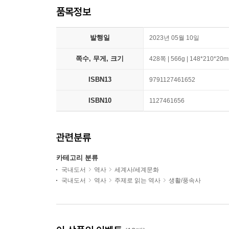
품목정보
발행일
2023년 05월 10일
쪽수, 무게, 크기
428쪽 | 566g | 148*210*20
ISBN13
9791127461652
ISBN10
1127461656
관련분류
카테고리 분류
국내도서
역사
세계사/세계문화
국내도서
역사
주제로 읽는 역사
생활/풍속사