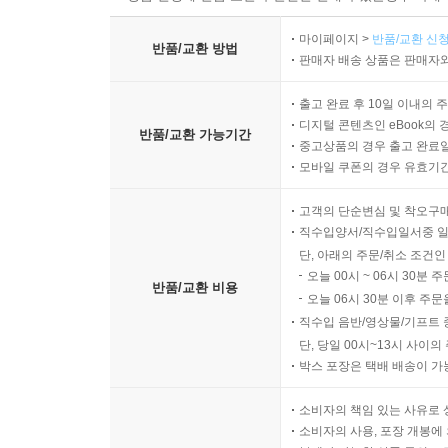
마이페이지 >
반품/교환 신청
반품/교환 방법
판매자 배송 상품은 판매자와
출고 완료 후 10일 이내의 
디지털 콘텐츠인 eBook의 
반품/교환 가능기간
중고상품의 경우 출고 완료일
모바일 쿠폰의 경우 유효기간(
고객의 단순변심 및 착오구
직수입양서/직수입일서중 일
단, 아래의 주문/취소 조건인
오늘 00시 ~ 06시 30분 
반품/교환 비용
오늘 06시 30분 이후 주문
직수입 음반/영상물/기프트 
단, 당일 00시~13시 사이
박스 포장은 택배 배송이 가
소비자의 책임 있는 사유로 
소비자의 사용, 포장 개봉에 