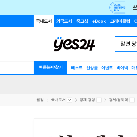
국내도서
외국도서
중고샵
eBook
크레마클럽
C
빠른분야찾기
베스트
신상품
이벤트
바이백
매
웰컴
국내도서
경제 경영
경제/경제학