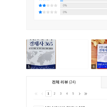
0%
철옹성 같은 미국의 패권에 금이 가기 시작한 것은 
0%
브프라임 모기지 사태가 세계금융위기로 번지면서 
장을 이어갔다. 세계의 공장으로 급부상하며 일본을
---「12장 “주변국 및 세계경제사」중에서
5
6
전체 리뷰
(24)
1
2
3
4
5