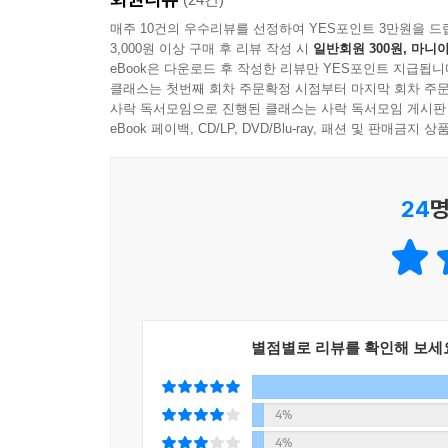
다. SUV의 대명사 ‘지프(Jeep)차’가 그렇듯, 
어떻게 변화할지 고민하고 있다. 또 코로나19가 
매주 10건의 우수리뷰를 선정하여 YES포인트 3만원을 드
를 떨쳤다.
3,000원 이상 구매 후 리뷰 작성 시
일반회원 300원, 마니아
금리 인상과 공공요금 인상으로 다시 허리띠를 졸라
---「8장 “새로운 등장」중에서
eBook은 다운로드 후 작성한 리뷰만 YES포인트 지급됩니
경제의 새로운 빛을 내며 우리 경제 성장에 힘을 보
클래스는 첫번째 회차 주문확정 시점부터 마지막 회차 주문
미래를 내다 볼 수 있는 긍정적인 면도 있다. 
사락 독서모임으로 진행된 클래스는 사락 독서모임 게시판
“21세기는 애덤 스미스도, 케인스도 아닌 슘페터의
경제성장을 도모하는 혜안이 필요하다.
eBook 페이백, CD/LP, DVD/Blu-ray, 패션 및 판매금
털 대전환 시대에 자본주의의 발전을 이끌 요인은 단
다.
그래서 책 『1일 1페이지 경제사 365』는 그때 
---「9장 “경제학자와 경제사상」중에서
24
명
경제는 어땠는지를 한 페이지마다 하나의 이야기를 
미치게 되었는지 알 수 있다. 책 『1일 1페이지 경제
개인이건 기업이건 자본주의 시장경제하에서는 신용
1. 역대 정부의 주요 정책과 성과, 한계를 정리 / 2. 
빌리는 입장에서도 대출이 용이하고 이율도 낮아진다.
‘경제 속 인물’도 비슷한 구성을 따른다. 1, 2장
---「10장 “그 밖의 경제 교양」중에서
경제사 일부 포함. / 12. 주변국 및 세계 경제사
살았던 누군가에게는 추억을, 몰랐던 이에게는 새로
‘현대문명은 석유문명’이라고 할 만큼 석유가 갖는 
별점별로 리뷰를 확인해 보세
명이 발발이 된 이 사건에서 OPEC은 생산량 조절
C의 국제적 지위는 급상승했다. 석유의 무기화가 
4%
---「11장 “세계경제의 주요 사건」중에서
4%