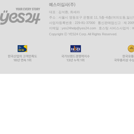
대표 : 김석환, 최세라
주소 : 서울시 영등포구 은행로 11, 5층~6층(여의도동,일신
사업자등록번호 : 229-81-37000 통신판매업신고 : 제 200
이메일 : yes24help@yes24.com 호스팅 서비스사업자 :
Copyright ⓒ YES24 Corp. All Rights Reserved.