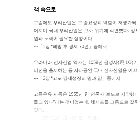
책 속으로
그럼에도 뿌리산업은 그 중요성과 역할이 저평가되고
어지며 국내 뿌리산업은 고사 위기에 직면했다. 정
원과 노력이 필요한 상황이다.
---「1장 “해방 후 경제 70년」중에서
우라나라 전자산업 역사는 1958년 금성사(現 L
비전을 출시하는 등 자타공인 국내 전자산업을 이끄
---「2장 “고도 경제성장의 명과 암」중에서
고름우유 파동은 1955년 한 언론사 보도로 시작됐
들고 있다”라는 것이었는데, 체세포를 고름으로 잘못
있다.
---「3장 “그때 그 사건들」중에서
조그만 쌀가게 점원으로 시작해 자동차 정비공장을