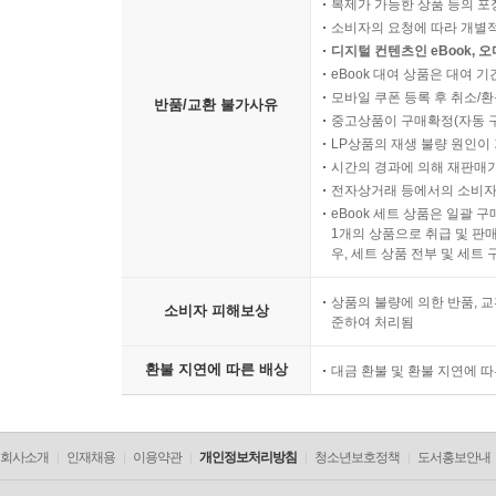
복제가 가능한 상품 등의 포장을 
소비자의 요청에 따라 개별
디지털 컨텐츠인 eBook, 
eBook 대여 상품은 대여 기
모바일 쿠폰 등록 후 취소/환
반품/교환 불가사유
중고상품이 구매확정(자동 
LP상품의 재생 불량 원인이 기
시간의 경과에 의해 재판매가
전자상거래 등에서의 소비자
eBook 세트 상품은 일괄 
1개의 상품으로 취급 및 판매
우, 세트 상품 전부 및 세트
상품의 불량에 의한 반품, 교
소비자 피해보상
준하여 처리됨
환불 지연에 따른 배상
대금 환불 및 환불 지연에 
회사소개
인재채용
이용약관
개인정보처리방침
청소년보호정책
도서홍보안내