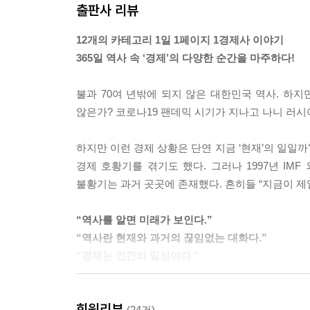
출판사 리뷰
일 항만공사, 경부고속도로, 소양강댐, 서산방조제(
---「4장 “경제 속 인물」중에서
12개의 카테고리 1일 1페이지 1경제사 이야기
365일 역사 속 ‘경제’의 다양한 순간을 마주하다!
1993년 독일 프랑크푸르트 사장단 회의에서 이건희
톱 제도를 도입해 불량이 발생하면 즉각 가동을 멈
불과 70여 년밖에 되지 않은 대한민국 역사. 하지
---「5장 “기업과 산업 이야기」중에서
않은가? 코로나19 팬데믹 시기가 지나고 나니 러
동네 사진관마다 진열장에 벌거벗은 아기 사진이 걸
하지만 이런 경제 상황은 단연 지금 ‘현재’의 일일까
어려운 풍경이지만 당시 부모 세대에게는 우리 아기 
경제 호황기를 겪기도 했다. 그러나 1997년 I
만으로도 위안이 됐던 시절이다.
불황기는 과거 곳곳에 존재했다. 흔히들 “지금이 제일
---「6장 “기억 속 경제」중에서
“역사를 알면 미래가 보인다.”
경남 창녕에 위치한 리조트이다. 재일교포 출신의 
“역사란 현재와 과거의 끊임없는 대화다.”
보니 미국 하와이에서 힌트를 얻은 것 같지만, 일
“경제는 인간의 일상이다.”
---「7장 “공간과 장소」중에서
‘역사를 잊은 민족에게 미래는 없다.’라는 말이 
1980년 기아산업(現 기아자동차)에서 출시하였다.
회원리뷰
일상과 맞닿아 있기 때문이다. ‘IT강국 대한민국’
(24건)