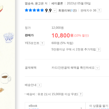
염승숙
,
윤고은
저
세미콜론
2023년 05월 09일
9.9
회원리뷰(
8
건)
판매지수 36
정가
12,000원
10,800
원
판매가
(10% 할인)
YES포인트
600원 (5% 적립)
5만원이상 구매 시 2천원 추가적립
결제혜택
카드/간편결제 혜택을 확인하세요
배송안내
배송비 : 유료 (도서 15,000원 이상 무료)
eBook
이 상품을 팔기