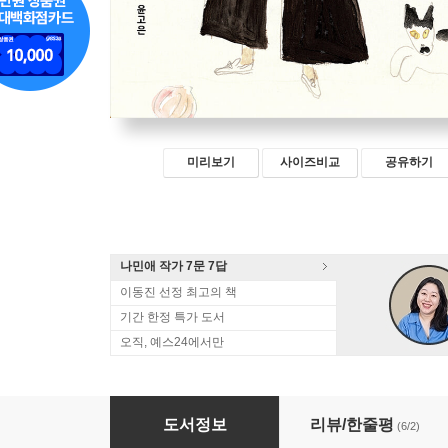
미리보기
사이즈비교
공유하기
나민애 작가 7문 7답
이동진 선정 최고의 책
기간 한정 특가 도서
오직, 예스24에서만
소설가의 마감식 : 내일은 완성할 거라는 착각
도서정보
리뷰/한줄평
(6/2)