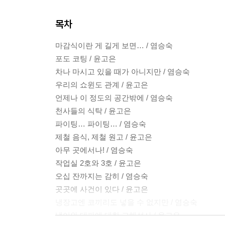
목차
마감식이란 게 길게 보면… / 염승숙
포도 코팅 / 윤고은
차나 마시고 있을 때가 아니지만 / 염승숙
우리의 쇼윈도 관계 / 윤고은
언제나 이 정도의 공간밖에 / 염승숙
천사들의 식탁 / 윤고은
파이팅… 파이팅… / 염승숙
제철 음식, 제철 원고 / 윤고은
아무 곳에서나! / 염승숙
작업실 2호와 3호 / 윤고은
오십 잔까지는 감히 / 염승숙
곳곳에 사건이 있다 / 윤고은
냉장고엔 코끼리도 넣을 수 없지만 / 염승숙
냉이와 대파에 대한 고해성사 / 윤고은