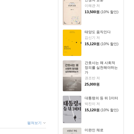
이해관 저
13,500
원
(10% 할인)
태양도 움직인다
김신기 저
15,120
원
(10% 할인)
간호사는 왜 사회적
정의를 실천해야하는
가
권조반 저
25,000
원
대통령의 등 뒤 1미터
박진이 저
15,120
원
(10% 할인)
펼쳐보기
미완인 채로