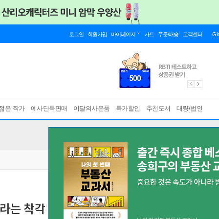
로그인
회원가입
마이페이지
카트
주문/배송
고객센터
Gl
젊은 작가
예사단독판매
이달의사은품
특가할인
추천도서
대량/법인
거라는 착각