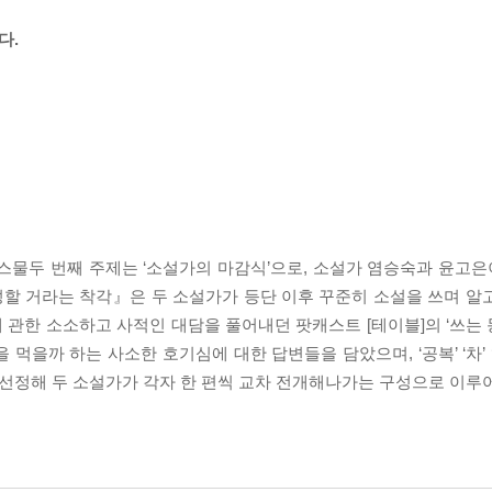
다.
스물두 번째 주제는 ‘소설가의 마감식’으로, 소설가 염승숙과 윤고은이
할 거라는 착각』은 두 소설가가 등단 이후 꾸준히 소설을 쓰며 알
관한 소소하고 사적인 대담을 풀어내던 팟캐스트 [테이블]의 ‘쓰는 동
을까 하는 사소한 호기심에 대한 답변들을 담았으며, ‘공복’ ‘차’ ‘식탁
드를 선정해 두 소설가가 각자 한 편씩 교차 전개해나가는 구성으로 이루