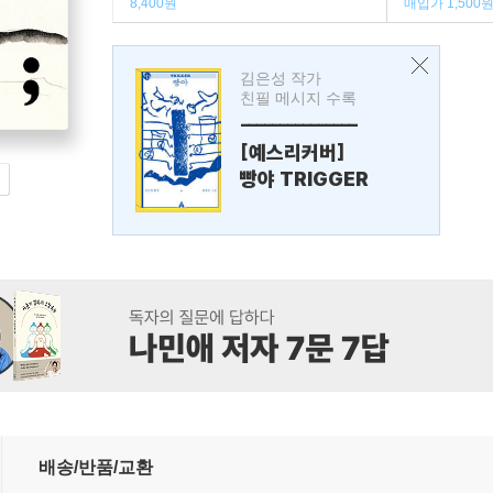
8,400원
매입가 1,500
김은성 작가
친필 메시지 수록
---------------
[예스리커버]
빵야 TRIGGER
배송/반품/교환