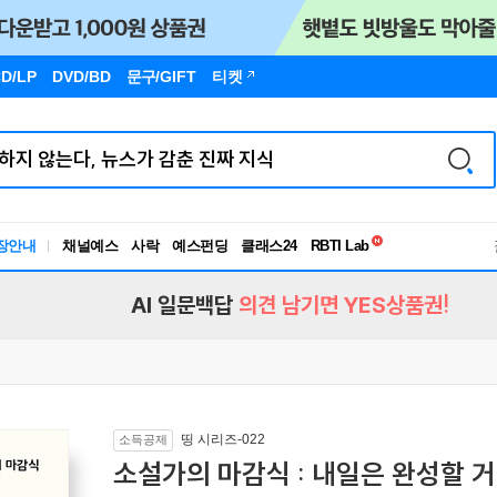
D/LP
DVD/BD
문구
/GIFT
티켓
독서유형검사
RBTI Lab
장안내
채널예스
사락
예스펀딩
클래스24
독서유형검사
AI 일문백답
의견 남기면 YES상품권!
띵 시리즈-022
소득공제
소설가의 마감식 : 내일은 완성할 