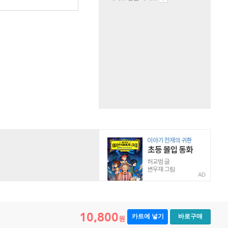
원
AD
10,800
카트에 넣기
바로구매
원