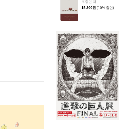
조항민 저
15,300
원
(10% 할인)