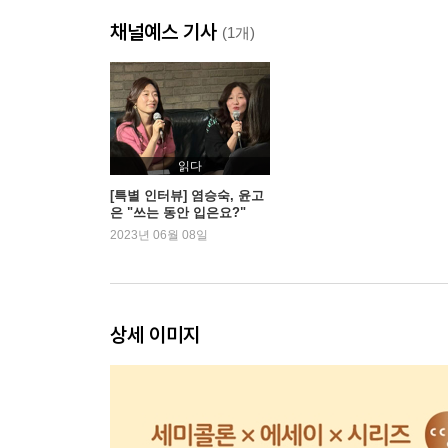
등장인물을 떼어내면 / 염승숙
채널예스 기사
시간 졸부의 플렉스 / 윤고은
(1개)
에필로그
부디 애정으로! / 염승숙
에필로그
퐁식 합시다! / 윤고은
읽다
[특별 인터뷰] 염승숙, 윤고
은 "쓰는 동안 입은요?"
2023년 06월 08일
상세 이미지