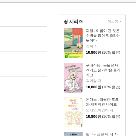
띵 시리즈
더보기
과일 : 여름이 긴 것은
수박을 많이 먹으라는
뜻이다
쩡찌 저
10,800
원
(10% 할인)
구내식당 : 눈물은 내
려가고 숟가락은 올라
가고
곽아람 저
10,800
원
(10% 할인)
돈가스 : 씩씩한 포크
와 계획적인 나이프
안서영,이영하 저
10,800
원
(10% 할인)
팥 : 나 심은 데 나 자