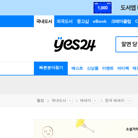
국내도서
외국도서
중고샵
eBook
크레마클럽
C
빠른분야찾기
베스트
신상품
이벤트
바이백
매
웰컴
국내도서
에세이
한국 에세이