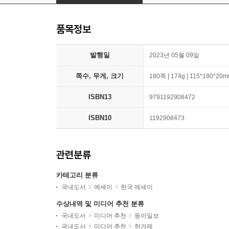
품목정보
발행일
2023년 05월 09일
쪽수, 무게, 크기
180쪽 | 174g | 115*180*20
ISBN13
9791192908472
ISBN10
1192908473
관련분류
카테고리 분류
국내도서
에세이
한국 에세이
수상내역 및 미디어 추천 분류
국내도서
미디어 추천
동아일보
국내도서
미디어 추천
한겨레