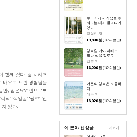
누구에게나 가슴을 후
벼파는 대사 한마디가
있다
정덕현 저
19,800
원
(10% 할인)
행복할 거야 이래도
되나 싶을 정도로
일홍 저
16,200
원
(10% 할인)
 함께 썼다. 띵 시리즈
고 배우고 느낀 경험담을
어른의 행복은 조용하
다
안, 입은요?’ 편으로부
태수 저
’ ‘작업실’ ‘펑크’ ‘전
16,020
원
(10% 할인)
어져 있다.
이 분야 신상품
더보기
인생의 교훈