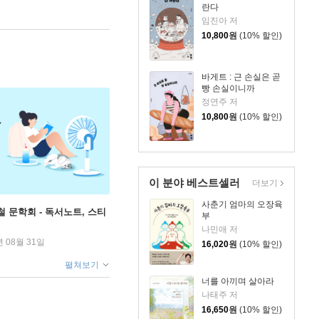
란다
임진아 저
10,800
원
(10% 할인)
바게트 : 근 손실은 곧
빵 손실이니까
정연주 저
10,800
원
(10% 할인)
이 분야 베스트셀러
더보기
사춘기 엄마의 오장육
철 문학회 - 독서노트, 스티
부
나민애 저
년 08월 31일
16,020
원
(10% 할인)
펼쳐보기
너를 아끼며 살아라
나태주 저
16,650
원
(10% 할인)