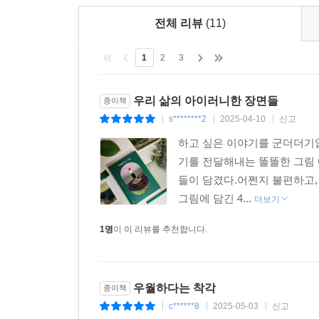
전체 리뷰
(11)
1
2
3
우리 삶의 아이러니한 장면들
종이책
s********2
2025-04-10
신고
|
|
|
하고 싶은 이야기를 군더더기없
기를 전달해내는 똘똘한 그림
들이 담겼다.어쩐지 불편하고, 
그림에 담긴 4...
더보기
1명
이 이 리뷰를 추천합니다.
우월하다는 착각
종이책
c******8
2025-05-03
신고
|
|
|