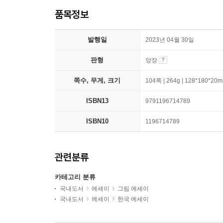
품목정보
발행일
2023년 04월 30일
판형
양장
쪽수, 무게, 크기
104쪽 | 264g | 128*180*20
ISBN13
9791196714789
ISBN10
1196714789
관련분류
카테고리 분류
국내도서
에세이
그림 에세이
국내도서
에세이
한국 에세이