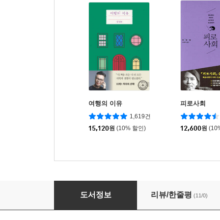
여행의 이유
피로사회
1,619건
15,120
원
(10% 할인)
12,600
원
(10
우월하다는 착각
도서정보
리뷰/한줄평
(11/0)