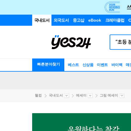
국내도서
외국도서
중고샵
eBook
크레마클럽
C
빠른분야찾기
베스트
신상품
이벤트
바이백
매
웰컴
국내도서
에세이
그림 에세이