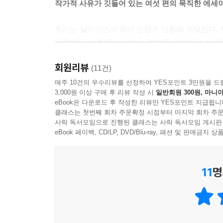
작가적 사유가 깃들어 있는 여섯 편의 묵직한 에세
우리는 살아가면서 여러 감정과 상황에 부딪친다. 특
감정이다. 사회에서 말하는 행복을 모방하고 아름다
회피하지 않고 오래 파고든 작가가 마침내 발견한 
회원리뷰
귀엽게 바라볼 수 있을 것이다.
(11건)
매주 10건의 우수리뷰를 선정하여 YES포인트 3만원을 드
3,000원 이상 구매 후 리뷰 작성 시
일반회원 300원, 마니아
작가 최다혜는 힐링을 주제로 긍정의 메시지만 전
eBook은 다운로드 후 작성한 리뷰만 YES포인트 지급됩니
직시하고자 한다. 이 책은 불편한 감정을 직시함
클래스는 첫번째 회차 주문확정 시점부터 마지막 회차 주문
에세이에는 최다혜의 작가적 사유가 깃들어 있다. 
사락 독서모임으로 진행된 클래스는 사락 독서모임 게시판
있으리라.
eBook 페이백, CD/LP, DVD/Blu-ray, 패션 및 판매금
11
명