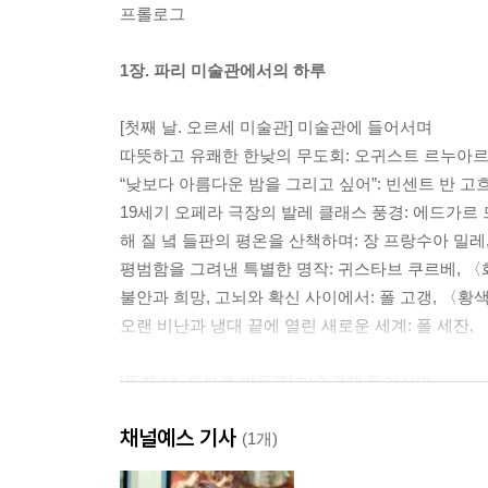
프롤로그
1장. 파리 미술관에서의 하루
[첫째 날. 오르세 미술관] 미술관에 들어서며
따뜻하고 유쾌한 한낮의 무도회: 오귀스트 르누아르
“낮보다 아름다운 밤을 그리고 싶어”: 빈센트 반 고
19세기 오페라 극장의 발레 클래스 풍경: 에드가르 
해 질 녘 들판의 평온을 산책하며: 장 프랑수아 밀
평범함을 그려낸 특별한 명작: 귀스타브 쿠르베, 
불안과 희망, 고뇌와 확신 사이에서: 폴 고갱, 〈
오랜 비난과 냉대 끝에 열린 새로운 세계: 폴 세잔
[둘째 날. 루브르 박물관] 미술관에 들어서며
루벤스 혼자서 완성한 유일한 연작: 페테르 파울 루벤
채널예스 기사
- Secret Page
(1개)
어둠으로 빛을 말하다: 렘브란트 판레인, 〈목욕하