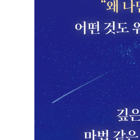
실패한 추상화를 그리지 않는 법: 바실리 칸딘스키,
궁금증을 유발하는 사각형들: 조르주 브라크, 〈기
- Secret Page
어떠한 속박에도 자유로운 파랑의 세계: 이브 클랭, 
그가 사랑한 수평과 수직의 도시: 피터르 몬드리안,
[다섯째 날. 로댕 미술관] 미술관에 들어서며
살아서는 완성하지 못한 걸작: 오귀스트 로댕, 〈
마음을 나눠준 이를 위한 깊은 호의: 빈센트 반 고흐
약함을 드러낼 때 강함이 되는 순간: 오귀스트 로댕
“슬픈 결말조차 후회하지 않아요”: 카미유 클로델,
2장. 파리 작은 미술관에서의 하루
[여섯째 날 오전. 프티 팔레] 미술관에 들어서며
고독한 여정을 알아봐 준 단 한 사람: 폴 세잔, 
시대를 목격하고, 기억하기 위하여: 레옹 레르미트,
출신도, 시련도 꺾지 못한 마음: 조르주 클레랑, 