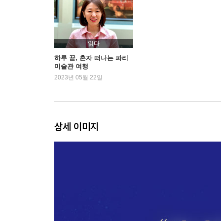
그림 속에 감춰진 거짓말: 조르주 드 라투르, 〈사
조용한 일상에 갑자기 등장한 죽음의 의미: 니콜라
- Secret Page
철저히 계산된 완벽한 상상: 얀 반에이크, 〈롤랭 
읽다
만약 사물에도 감정이 있다면: 장 바티스트 시메옹
하루 끝, 혼자 떠나는 파리
미술관 여행
5만 명이 돈을 내고 구경한 그림: 자크 루이 다비드
2023년 05월 22일
그저 배경이던 풍경이 주인공으로: 클로드 로랭, 〈
평범함을 신성함으로 만드는 화가: 요하네스 페르메
루브르에서 가장 슬픈 그림: 베로네세, 〈가나의 혼
상세 이미지
[셋째 날. 오랑주리 미술관] 미술관에 들어서며
혼란의 시대에 건넨 가장 조용한 위로: 클로드 모네
애써 아름답게 그리지 않으려는 노력: 섕 수틴, 〈
부드럽고 아름다운 슬픔의 세계: 마리 로랑생, 〈
[넷째 날. 퐁피두 센터] 미술관에 들어서며
누구도 소외되지 않는 예술을 위하여: 페르낭 레제,