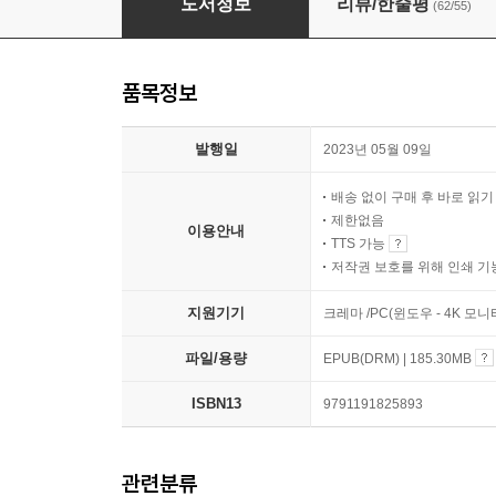
도서정보
리뷰/한줄평
(62/55)
품목정보
발행일
2023년 05월 09일
배송 없이 구매 후 바로 읽
제한없음
이용안내
TTS 가능
저작권 보호를 위해 인쇄 기
지원기기
크레마 /PC(윈도우 - 4K 모
파일/용량
EPUB(DRM) | 185.30MB
ISBN13
9791191825893
관련분류