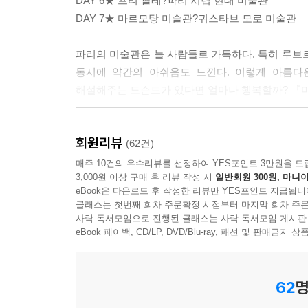
DAY 6★ 프티 팔레?파리 시립 현대 미술관
DAY 7★ 마르모탕 미술관?귀스타브 모로 미술관
파리의 미술관은 늘 사람들로 가득하다. 특히 루브
동시에 약간의 아쉬움도 느낀다. 이렇게 아름다
해설해주는 도슨트가 있다면 얼마나 행복할까? 『미
깊은 밤, 나만을 위해 열린 미드나잇 뮤지엄에서 
회원리뷰
매혹적인 이야기를 따라가다 보면 꼭 알아야 할 작
(62건)
매주 10건의 우수리뷰를 선정하여 YES포인트 3만원을 드
3,000원 이상 구매 후 리뷰 작성 시
일반회원 300원, 마니아
오늘 하루도 수고한 당신에게 건네는 그림의 위로
eBook은 다운로드 후 작성한 리뷰만 YES포인트 지급됩니
클래스는 첫번째 회차 주문확정 시점부터 마지막 회차 주문
『미드나잇 뮤지엄: 파리』의 작가 박송이는 12
사락 독서모임으로 진행된 클래스는 사락 독서모임 게시판
소개한다. 특히 이 책에서 다루는 40개의 작품은
eBook 페이백, CD/LP, DVD/Blu-ray, 패션 및 판매금
문화해설사 박송이 작가의 여정을 따라가다 보면 
세계사적 의미 등을 자연스럽게 기억할 수 있다.
62
명
『미드나잇 뮤지엄: 파리』의 1장에서는 파리에서 