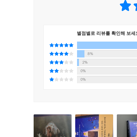
퐁피두 센터, 오랑주리 미술관, 로댕 미술관에서
만난다. 2장에서는 취향과 관심사에 따라 파리에서
가장 많이 소장한 마르모탕 미술관, 화가의 집이 곧
현대 미술관이 그곳이다. 파리를 직접 찾을 독자와 
별점별로 리뷰를 확인해 보세
이제 낮보다 아름다운 밤의 미술관들로 떠날 시간
8%
총 네 권으로 출간될 『미드나잇 뮤지엄』 시리즈
2%
기다리고 있다. 첫 번째 여정인 ‘파리’를 시작으로, 2
0%
0%
『미드나잇 뮤지엄』에는 오래전 불안과 희망, 고
이곳의 문을 열어 보면 어떨까. 용기만 낸다면, 당신