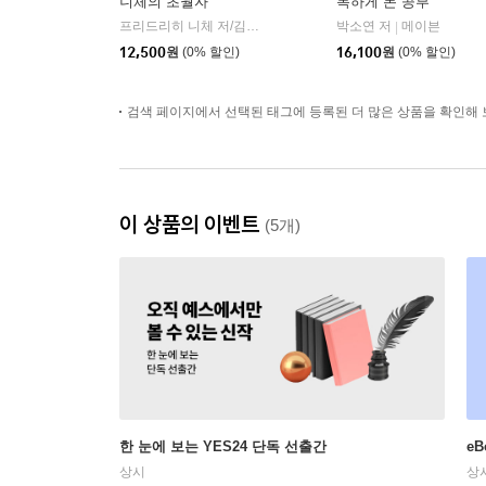
니체의 초월자
독하게 돈 공부
프리드리히 니체 저/김철 편역
히읏
박소연 저
메이븐
|
|
12,500
원
(0% 할인)
16,100
원
(0% 할인)
검색 페이지에서 선택된 태그에 등록된 더 많은 상품을 확인해 
이 상품의 이벤트
(5개)
한 눈에 보는 YES24 단독 선출간
e
상시
상