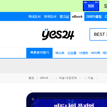
국내도서
외국도서
중고샵
eBook
크레마클럽
C
빠른분야찾기
베스트
신상품
이벤트
바이백
매
웰컴
eBook
예술 대중문화
미술