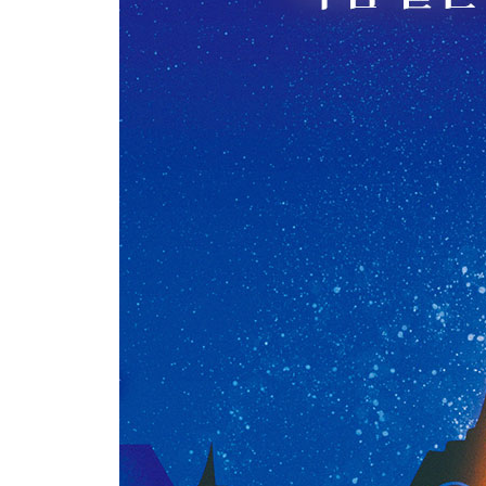
[여섯째 날 오후. 파리 시립 현대 미술관] 미술관에
예술, 과학을 그리다: 라울 뒤피, 〈전기 요정〉
완전히 지울 수 없는 고독의 흔적: 피에르 보나르, 
순수한 색채로 그린 밝은 미래: 로베르 들로네, 〈리
[일곱째 날 오전. 마르모탕 미술관] 미술관에 들어
새벽녘의 공기를 색으로 표현한다면: 클로드 모네, 
불완전하기에 완벽한 순간: 귀스타브 카유보트, 〈파
그녀의 사망 진단서에는 ‘무직’이라 쓰였다: 베르트
[일곱째 날 오후. 귀스타브 모로 박물관] 미술관에
오랜 침묵을 깬 모로의 복귀작: 귀스타브 모로, 〈
신의 능력을 가지고 싶었던 인간 욕망의 끝: 귀스타
참고 문헌
에필로그