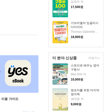
김재우 저
17,500
원
가브리엘의 잉글리시
다이어리
Thomas Gabrielle Allanta 저
18,900
원
이 분야 신상품
더보기
스토리로 배우는 영어
구동사
Max Kim 저
10,000
원
영포자를 위한 마지막
영어책
ok 이용 가이드
곽대영 저
9,000
원