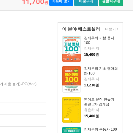
11,700
카트에 넣기
바로구매
원클릭구매
원
이 분야 베스트셀러
더보기
김재우의 기본 동사
100
김재우 저
15,400
원
김재우의 기초 영어회
화 100
김재우 저
사용 불가) /PC(Mac)
13,230
원
영어로 문장 만들기
훈련 1차 임계점
유은하 저
15,400
원
김재우의 구동사 100