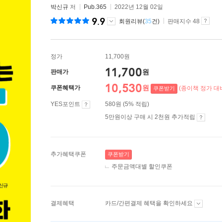
박신규
저
Pub.365
2022년 12월 02일
9.9
회원리뷰(
35
건)
판매지수 48
정가
11,700원
11,700
원
판매가
10,530
원
쿠폰혜택가
(종이책 정가 대비
쿠폰받기
YES포인트
580원 (5% 적립)
5만원이상 구매 시 2천원 추가적립
추가혜택쿠폰
쿠폰받기
주문금액대별 할인쿠폰
결제혜택
카드/간편결제 혜택을 확인하세요