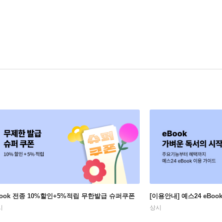
Book 전종 10%할인+5%적립 무한발급 슈퍼쿠폰
[이용안내] 예스24 eBo
시
상시