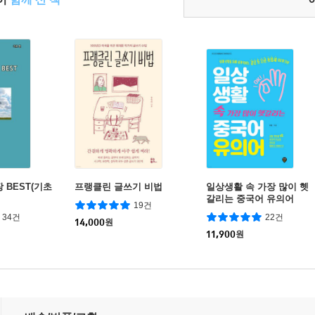
 BEST(기초
프랭클린 글쓰기 비법
일상생활 속 가장 많이 헷
갈리는 중국어 유의어
19건
34건
22건
14,000
원
11,900
원