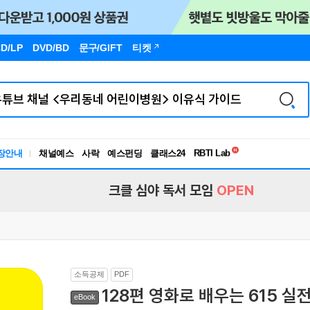
D/LP
DVD/BD
문구
/GIFT
티켓
독서유형검사
RBTI Lab
장안내
채널예스
사락
예스펀딩
클래스24
독서유형검사
크클 심야 독서 모임
OPEN
소득공제
PDF
128편 영화로 배우는 615 
eBook