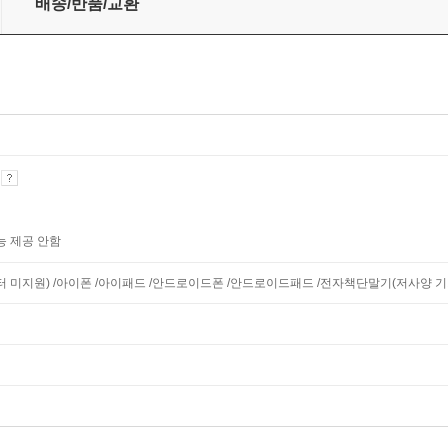
배송/반품/교환
기
능 제공 안함
니터 미지원) /아이폰 /아이패드 /안드로이드폰 /안드로이드패드 /전자책단말기(저사양 기기 