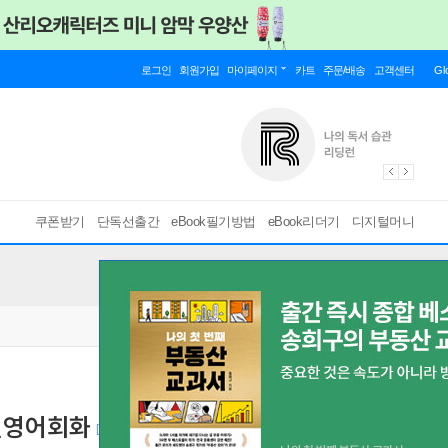
로그인
회원가입
마이페이지
카트
주문/배송
고객센터
Gl
쿠폰받기
단독선출간
eBook필기방법
eBook리더기
디지털머니
실전영어회화
[ PDF ]