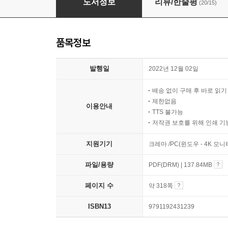
도서정보
리뷰/한줄평
(20/15)
품목정보
발행일
2022년 12월 02일
배송 없이 구매 후 바로 읽
제한없음
이용안내
TTS 불가능
저작권 보호를 위해 인쇄 기
지원기기
크레마 /PC(윈도우 - 4K 모
파일/용량
PDF(DRM) | 137.84MB
페이지 수
약 318쪽
ISBN13
9791192431239