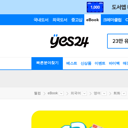
국내도서
외국도서
중고샵
eBook
크레마클럽
C
빠른분야찾기
베스트
신상품
이벤트
바이백
매
웰컴
eBook
외국어
영어
회화