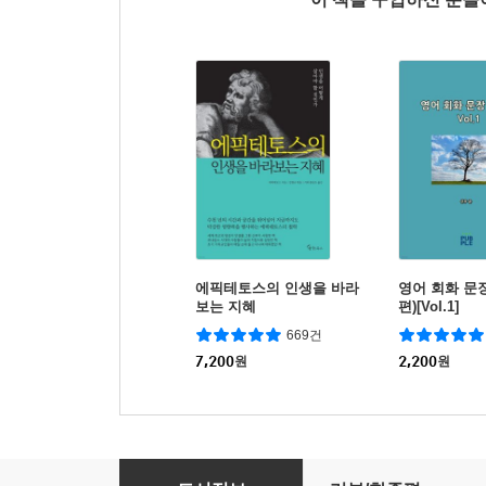
에픽테토스의 인생을 바라
영어 회화 문장
보는 지혜
편)[Vol.1]
669건
7,200
원
2,200
원
128편 영화로 배우는 615 실전영어회화