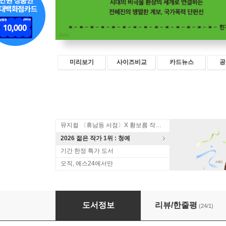
미리보기
사이즈비교
카드뉴스
공
뮤지컬 〈휴남동 서점〉X 황보름 작가 북토크
2026 젊은 작가 1위 : 청예
기간 한정 특가 도서
오직, 예스24에서만
바늘 끝에 사람이
도서정보
리뷰/한줄평
(24/1)