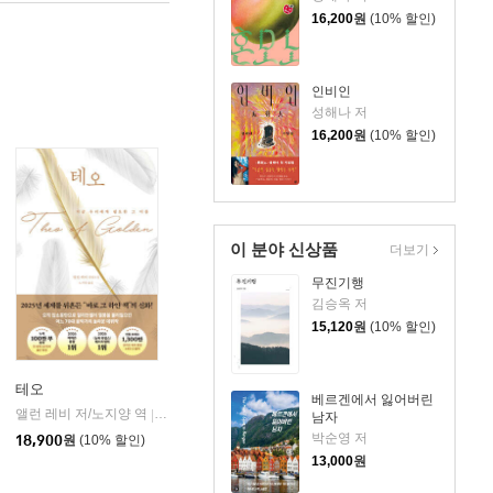
16,200
원
(10% 할인)
인비인
성해나 저
16,200
원
(10% 할인)
이 분야 신상품
더보기
무진기행
김승옥 저
15,120
원
(10% 할인)
테오
베르겐에서 잃어버린
앨런 레비 저/노지양 역
오팬하우스
|
남자
박순영 저
18,900
원
(10% 할인)
13,000
원