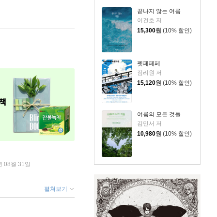
끝나지 않는 여름
이건호 저
15,300
원
(10% 할인)
펫페페페
짐리원 저
15,120
원
(10% 할인)
여름의 모든 것들
김민서 저
10,980
원
(10% 할인)
년 08월 31일
펼쳐보기