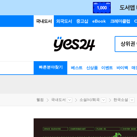
국내도서
외국도서
중고샵
eBook
크레마클럽
C
빠른분야찾기
베스트
신상품
이벤트
바이백
매
웰컴
국내도서
소설/시/희곡
한국소설