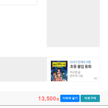
AD
13,500
카트에 넣기
바로구매
원