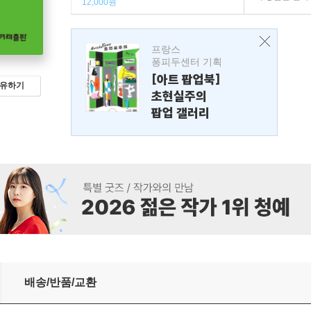
12,000원
프랑스
퐁피두센터 기획
[아트 팝업북]
유하기
초현실주의
팝업 갤러리
배송/반품/교환