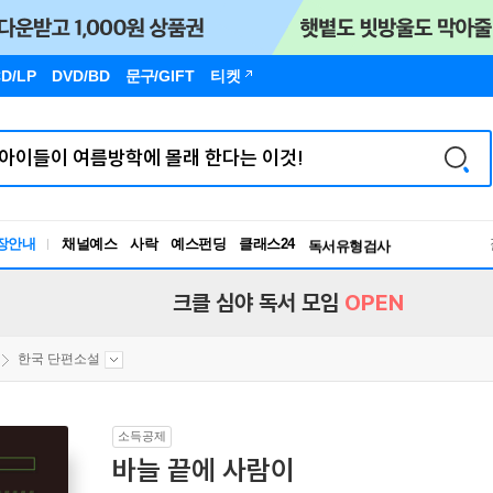
D/LP
DVD/BD
문구
/GIFT
티켓
장안내
채널예스
사락
예스펀딩
클래스24
독서유형검사
RBTI Lab
독서유형검사
크클 심야 독서 모임
OPEN
한국 단편소설
소득공제
바늘 끝에 사람이