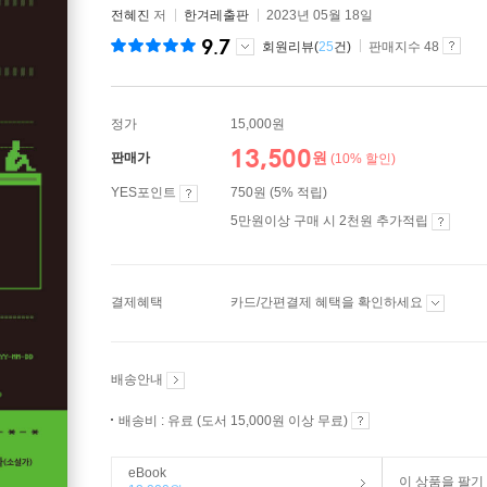
전혜진
저
한겨레출판
2023년 05월 18일
9.7
회원리뷰(
25
건)
판매지수 48
정가
15,000원
13,500
원
판매가
(10% 할인)
YES포인트
750원 (5% 적립)
5만원이상 구매 시 2천원 추가적립
결제혜택
카드/간편결제 혜택을 확인하세요
배송안내
배송비 : 유료 (도서 15,000원 이상 무료)
eBook
이 상품을 팔기