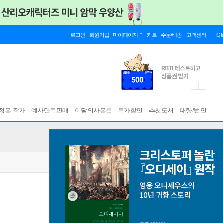
로그인
회원가입
마이페이지
카트
주문/배송
고객센터
Gl
젊은 작가
예사단독판매
이달의사은품
특가할인
추천도서
대량/법인