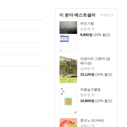
이 분야 베스트셀러
더보기
무진기행
김승옥 저
9,900
원
(10% 할인)
안녕이라 그랬어 (집
에디션)
김애란 저
15,120
원
(10% 할인)
자몽살구클럽
한로로 저
10,800
원
(10% 할인)
혼모노 (리커버)
성해나 저