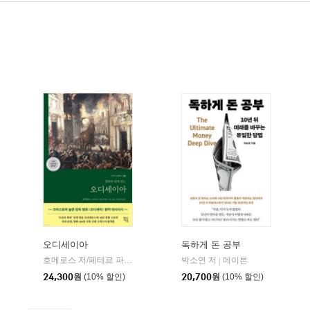
오디세이아
독하게 돈 공부
willbook)
호메로스 저/페테르 파울 루벤스 그림/박문재 역
박소연 저
현대지성
메이븐
|
|
24,300
원
(10% 할인)
20,700
원
(10% 할인)