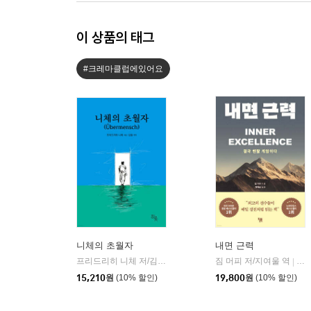
이 상품의 태그
#크레마클럽에있어요
니체의 초월자
내면 근력
프리드리히 니체 저/김철 편역
히읏
짐 머피 저/지여울 역
윌북(
|
|
15,210
원
(10% 할인)
19,800
원
(10% 할인)