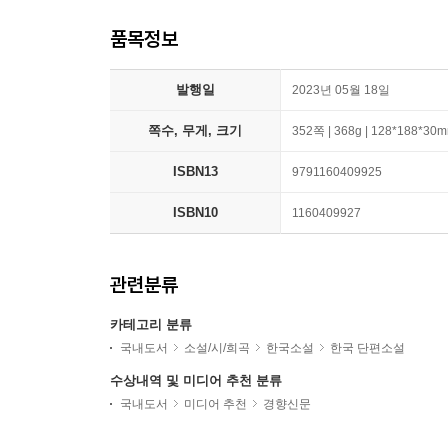
품목정보
발행일
2023년 05월 18일
쪽수, 무게, 크기
352쪽 | 368g | 128*188*30
ISBN13
9791160409925
ISBN10
1160409927
관련분류
카테고리 분류
국내도서
소설/시/희곡
한국소설
한국 단편소설
수상내역 및 미디어 추천 분류
국내도서
미디어 추천
경향신문