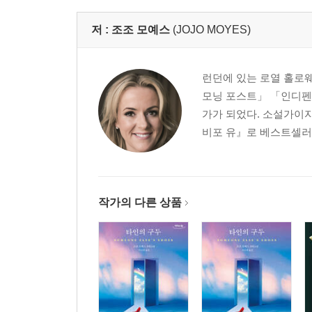
저 :
조조 모예스
(JOJO MOYES)
런던에 있는 로열 홀로웨
모닝 포스트」 「인디펜
가가 되었다. 소설가이자
비포 유』로 베스트셀러 
작가의 다른 상품