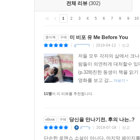
그는 5센티미터 가량 손을 들어올렸다. 아마 그에게
전체 리뷰
(302)
그것은 바로 남자가 모든 정성과 시간을 쏟아 자신
답답한 얼굴로 자기 팔을 내려다보았다. “이 뒤질 
그녀는 다시 한 번 그의 눈을 들여다보기 시작했다.
요. 천천히.”
1
2
3
4
5
6
7
8
9
10
모습을. 그리고, 그 비밀 속으로 용감하게 몸을 던졌
나는 눈가를 훔쳤다. 그의 모습을 보니 공포심이 차
“미안해요. 대체……. 어떻게 된 건지 모르겠어요.”
미 비포 유 Me Before You
종이책
구매
전 세계적 베스트셀러 『미 비포 유』 한국 출간
“폐소공포증 있어요?” 내 얼굴에서 겨우 몇 센티미
g********r
2019-04-12
신고
|
|
|
는 걸 알았는데. 그냥……. 난 또 당신이 그저…….”
저들 모두 각자의 삶에서 크나
『미 비포 유』는 영국에서 입소문만으로 최고의
나는 눈을 꼭 감았다. “이제 가고 싶어요.”
람들이 의연하게 대처할수 있다
2013년 베스트셀러 1위를 차지한 책이다. 스웨덴
“내 손 꼭 잡아요. 우리 밖으로 나갑시다.”
(p.328)친한 동생이 책을 
바람도 MGM사를 통해 곧 이루어질 예정이다. 조
몇 분도 안 되어 그는 나를 데리고 나왔다.
영화를 보고 감...
가벼운 문체를 그대로 유지하면서도 이토록 감동적
더보기
가족과 젊은 남녀의 이야기를 통해 우리의 삶에 대해
--- 본문 중에서
11명
이 이 리뷰를 추천합니다.
이 책에는 기적 같은 이야기, 하지만 너무나 현실
메말랐든 사랑에 빠져 허우적거리고 있든, 평생 사
당신을 만나기전, 후의 나는..?
eBook
구매
공식 페이스북 https://www.facebook.com/meb4ulo
d****y
2019-07-18
신고
|
|
|
언론평
단순한 로맨스 소설이 아니다. 마지막 페이지를