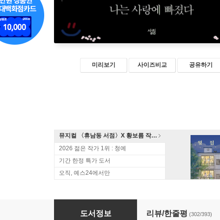
미리보기
사이즈비교
공유하기
뮤지컬 〈휴남동 서점〉X 황보름 작가 북토크
2026 젊은 작가 1위 : 청예
기간 한정 특가 도서
오직, 예스24에서만
미 비포 유 Me Before You
도서정보
리뷰/한줄평
(302/393)