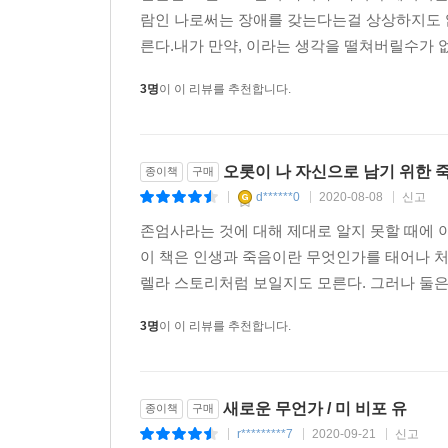
람인 나로써는 장애를 갖는다는걸 상상하지도 않
당신에게 티슈 한 상자가 필요할 것이다.
른다.내가 만약, 이라는 생각을 떨쳐버릴수가 없
_「엘르」
3명
이 이 리뷰를 추천합니다.
이 책은 독자를 빨아들인다. 웃기고 감동적이다. 그
_ 「USA 투데이」
오롯이 나 자신으로 남기 위한 
종이책
구매
d******0
2020-08-08
신고
마술처럼 홀리고 가슴 저미도록 슬프다. 반드시 워
|
|
|
_「마리 끌레르」
존엄사라는 것에 대해 제대로 알지 못할 때에 
이 책은 인생과 죽음이란 무엇인가를 태어나 
믿기 힘든 사랑 이야기다. 눈물을 흘리면서도 마치
렐라 스토리처럼 보일지도 모른다. 그러나 둘은 
_「오프라 매거진」
3명
이 이 리뷰를 추천합니다.
경이롭도록 감동적이고 뻔뻔스럽게 로맨틱하다.
_「우먼」
새로운 무언가 / 미 비포 유
종이책
구매
이 책을 다 읽었을 때, 난 서평을 쓰고 싶지 않았다.
r*********7
2020-09-21
신고
|
|
|