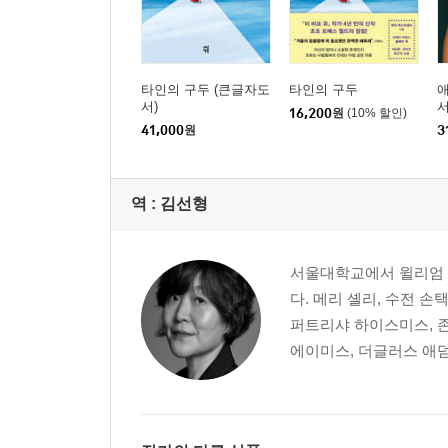
타인의 구두 (큰글자도
타인의 구두
애
서)
서
16,200
원
(10% 할인)
41,000
원
3
역 :
김선형
서울대학교에서 윌리엄 
다. 메리 셸리, 수전 손
퍼트리샤 하이스미스, 존
에이미스, 더글러스 애덤스