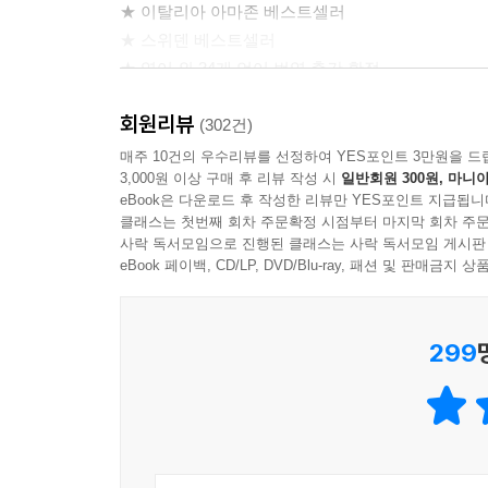
★ 이탈리아 아마존 베스트셀러
“불편할 테니까. 왠지…… 왠지…… 사람들이 다 알 
★ 스위덴 베스트셀러
“누가? 뭘 알아요?”
★ 영어 외 34개 언어 번역 출간 확정
“다른 사람들이 다 알아챌 거예요. 내가 어울리지 않
★ MGM사에서 영화화 결정
“내 기분은 어떨 것 같소?”
회원리뷰
(302건)
우리는 서로를 쳐다보았다.
오만하리만큼 잘났지만 불의의 사고로 사지마비환자가
매주 10건의 우수리뷰를 선정하여 YES포인트 3만원을 드
“클라크, 요즘 나는 어디를 가든, 사람들이 다 못 올
3,000원 이상 구매 후 리뷰 작성 시
일반회원 300원, 마니아
괴팍하리만큼 독특한 패션 감각을 지닌 엉뚱하고 순
음악이 시작되자 우리는 아무 말도 없이 앉아 있었다
eBook은 다운로드 후 작성한 리뷰만 YES포인트 지급됩니
맞닿을 것 하나 없이 다른 둘, 그들은 어떻게 만나 
들리는 것처럼 별채로 스며들어왔다. “장애인 출입문
클래스는 첫번째 회차 주문확정 시점부터 마지막 회차 주문
사락 독서모임으로 진행된 클래스는 사락 독서모임 게시판
나는 CD 커버를 물끄러미 바라보았다. “같이 가주면
루이자 클라크, 재수 없는 남자를 만나다
eBook 페이백, CD/LP, DVD/Blu-ray, 패션 및 판매금
“하지만 혼자서는 가지 않겠다.”
2009년 영국의 작은 시골 마을, 스물여섯 살인
“절대로.”
갑자기 카페 문을 닫는다는 일방적인 통보를 받고 직
그가 이 말을 곱씹는 사이 우리는 말없이 앉아 있었
299
하루하루 백수로서의 삶에 몸서리친다. 그런 그녀에
“빌어먹을, 당신은 진짜 사람 귀찮게 만드는 데 뭐가 
“그거야 그한테 날마다 듣는 말이라서.”
간병인으로서의 소양 따위는 요만큼도 찾아보기 힘
--- p.225~226
겨자 먹기로 간병인으로서의 삶을 시작한다. 첫 출근 
같은 성의 별채에는, 검은 휠체어를 탄 기괴한 외모
그는 잠깐 휠체어를 정지시키고 빙글 돌려 초지를 내려