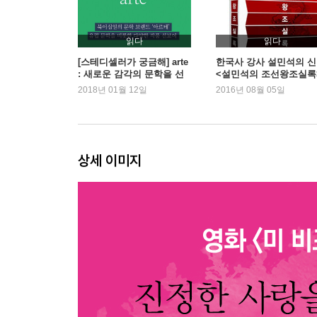
읽다
읽다
[스테디셀러가 궁금해] arte
한국사 강사 설민석의 
: 새로운 감각의 문학을 선
<설민석의 조선왕조실록
보인다
새로운 1위
2018년 01월 12일
2016년 08월 05일
상세 이미지