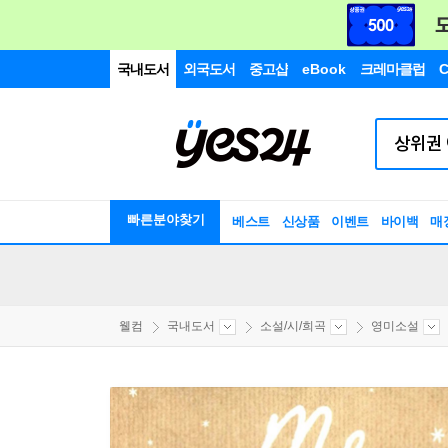
국내도서
외국도서
중고샵
eBook
크레마클럽
C
빠른분야찾기
베스트
신상품
이벤트
바이백
매
웰컴
국내도서
소설/시/희곡
영미소설