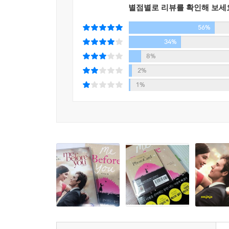
다. “어렸을 때 말이에요. 우리 삶의 궤적도 어디쯤
별점별로 리뷰를 확인해 보세
윌 트레이너, 짜증나는 여자를 만나다
“그럴 이유가 없잖아요? 우리는 사실 비슷한 무리에
56%
2007년 영국 런던, 윌 트레이너의 하루는 여느 
마 갓난아기였을 거예요.”
보내고, 다음 약속을 기약하며 방을 나섰다. 세상
34%
“아. 자꾸 잊어버리네. 난 당신한테 대면 완전 영감탱
옮겼다. 택시를 잡기 위해 뛰듯이 길을 건넜다. 끼
8%
“여덟 살 연상이면 분명히 ‘나이 많은 남자’ 축에 들
2%
를 못하게 했어요.”
그날 이후 그는 ‘C5/6 사지마비환자’가 되었다.
1%
“자기 소유의 성이 있어도?”
젊은 사업가는 죽었다. 빌어먹을 휠체어가 그의 삶
“뭐, 물론 그렇다면야 상황이 좀 달라지겠죠?”
비참한 삶을 정리하는 가장 좋은 방법이 무엇인지
--- p.350
전혀 예상치 못했던 변수가 생겼다.
“루이자? 루이자“루이자? 루이자, 어디 있어요? 왜 
여자에게 미래를 선물하고픈 남자,
나는 한 구석에, 최대한 덤불숲 아래 기어들어가 있었
남자의 시간을 붙잡고 싶은 여자
다. 영원히 여기 처박혀 있게 될 터였다. 아무도 날 
“윌…….”
차라리 공포에 가까웠던 첫 만남 이후, 남자는 
“어디……?”
것처럼 면박을 주고, 어쩌다 눈이라도 마주치면 저
그런데 그가 나타났다, 바로 내 앞에.
싶었지만 그를 돌보는 것이 그녀의 일이었다. 남자
“미안해요.” 온통 일그러진 얼굴로 올려다보며, 내가
물리적인 시간이 늘어나고, 여자는 남자의 까칠함에