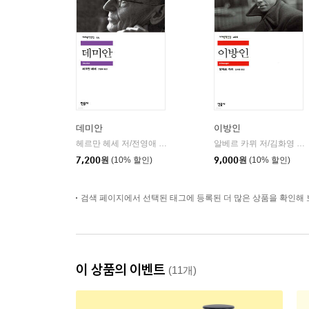
데미안
이방인
헤르만 헤세 저/전영애 역
민음사
알베르 카뮈 저/김화영 역
|
|
7,200
원
(10% 할인)
9,000
원
(10% 할인)
검색 페이지에서 선택된 태그에 등록된 더 많은 상품을 확인해 
이 상품의 이벤트
(11개)