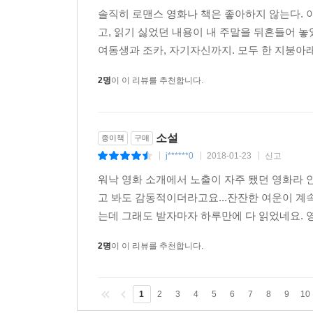
_「뉴욕타임스」
솔직히 로맨스 영화나 책은 좋아하지 않는다. 이
고, 읽기 싫었던 내용이 내 주말을 뒤흔들어 놓
정말 사랑스러운 소설이다. 마음을 사로잡는다.
여동생과 조카, 자기자신까지. 모두 한 지붕아래에
_「퍼블리셔스 위클리」
2명
이 이 리뷰를 추천합니다.
재미있고, 놀랍고, 가슴 아프다. 깊은 슬픔과 재미
소설이다.
_「피플 매거진」
소설
종이책
구매
j******0
2018-01-23
신고
|
|
|
루와 윌은 당신의 마음을 훔칠 것이다. 휴지를 한 
워낙 영화 소개에서 노출이 자주 됐던 영화라 안
_「인디펜던트」
고 봐도 감동적이더라고요...잔잔한 여운이 계
는데 그래도 받자마자 하루만에 다 읽었네요. 
로맨틱하고, 생각에 잠기게 하며, 눈물을 자아낸다. 
_「우먼&홈」
2명
이 이 리뷰를 추천합니다.
조조 모예스는 이야기꾼으로서의 엄청난 재능을 타고
1
2
3
4
5
6
7
8
9
10
_폴라 매클레인, 『헤밍웨이와 파리의 아내』 저자