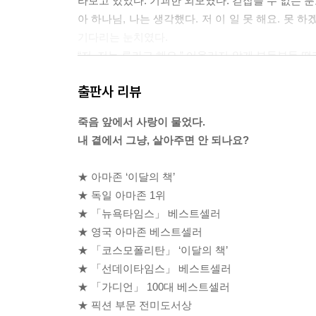
라보고 있었다. 기괴한 외모였다. 걷잡을 수 없는 
아 하나님, 나는 생각했다. 저 이 일 못 해요. 못 
기다리는 눈치였다.
“저, 저는 루라고 해요.” 어울리지 않게 부들부들
는 생각이 나서 그냥 힘없이 흔들기만 했다. “루이자
출판사 리뷰
그러자 놀랍게도 그의 얼굴이 밝아지더니 머리도 어
--- p.46~47
죽음 앞에서 사랑이 물었다.
내 곁에서 그냥, 살아주면 안 되나요?
“당신만큼 지독한 속물은 처음 봤어요, 클라크.”
“뭐예요? 내가?”
★ 아마존 ‘이달의 책’
“혼자서 ‘난 그런 사람이 아니다’라고 정해놓고 온갖
★ 독일 아마존 1위
“하지만 진짜 아닌 걸요.”
★ 「뉴욕타임스」 베스트셀러
“어떻게 알아요? 아무것도 안 해보고, 아무 데도 
★ 영국 아마존 베스트셀러
이 남자가 어떻게 나 같은 사람 기분을 조금이라도
★ 「코스모폴리탄」 ‘이달의 책’
었다.
★ 「선데이타임스」 베스트셀러
“해봐요. 마음을 열어요.”
★ 「가디언」 100대 베스트셀러
“싫어요.”
★ 픽션 부문 전미도서상
“왜?”