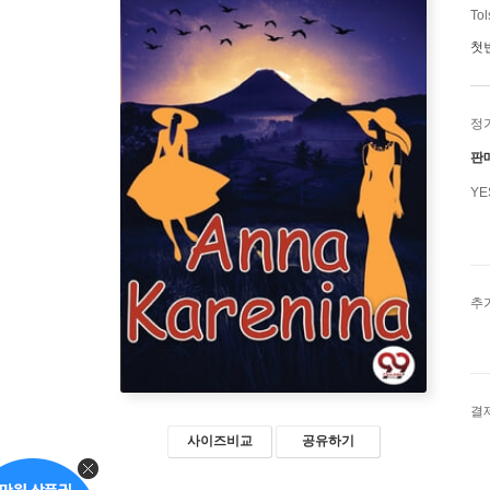
Tol
첫
정
판
Y
추
결
사이즈비교
공유하기