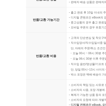
판매자 배송 상품은 판매자와
출고 완료 후 10일 이내의 
디지털 콘텐츠인 eBook의 
반품/교환 가능기간
중고상품의 경우 출고 완료일
모바일 쿠폰의 경우 유효기간(
고객의 단순변심 및 착오구
직수입양서/직수입일서중 일
단, 아래의 주문/취소 조건인
오늘 00시 ~ 06시 30분 
반품/교환 비용
오늘 06시 30분 이후 주문
직수입 음반/영상물/기프트 
단, 당일 00시~13시 사이
박스 포장은 택배 배송이 가
소비자의 책임 있는 사유로 
소비자의 사용, 포장 개봉에 
복제가 가능한 상품 등의 포장을 
소비자의 요청에 따라 개별
디지털 컨텐츠인 eBook, 