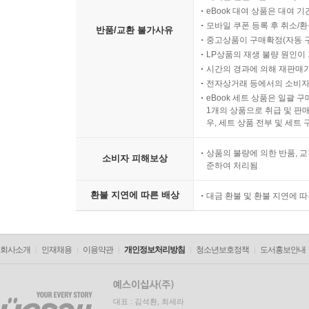
eBook 대여 상품은 대여 기
모바일 쿠폰 등록 후 취소/환
반품/교환 불가사유
중고상품이 구매확정(자동 
LP상품의 재생 불량 원인이 기
시간의 경과에 의해 재판매가
전자상거래 등에서의 소비자
eBook 세트 상품은 일괄 
1개의 상품으로 취급 및 판매
우, 세트 상품 전부 및 세트
상품의 불량에 의한 반품, 교
소비자 피해보상
준하여 처리됨
환불 지연에 따른 배상
대금 환불 및 환불 지연에 
회사소개
인재채용
이용약관
개인정보처리방침
청소년보호정책
도서홍보안내
대표 : 김석환, 최세라