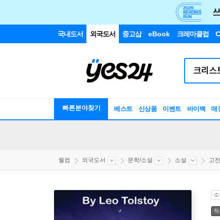
국내도서
외국도서
중고샵
eBook
크레마클럽
C
빠른분야찾기
베스트
신상품
이벤트
바이백
매
웰컴
외국도서
문학/소설
소설
고
소
직