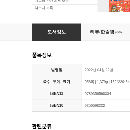
지브리 관련 외서 모음
책보다 부록
Anna Karenina
도서정보
리뷰/한줄평
(0/0)
품목정보
발행일
2022년 04월 22일
쪽수, 무게, 크기
958쪽 | 1,379g | 152*229*
ISBN13
9789356568334
ISBN10
9356568332
관련분류