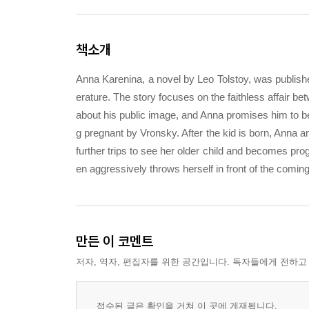
책소개
Anna Karenina, a novel by Leo Tolstoy, was publishe
erature. The story focuses on the faithless affair 
about his public image, and Anna promises him to b
g pregnant by Vronsky. After the kid is born, Anna a
further trips to see her older child and becomes pro
en aggressively throws herself in front of the coming
만든 이 코멘트
저자, 역자, 편집자를 위한 공간입니다. 독자들에게 전하고
접수된 글은 확인을 거쳐 이 곳에 게재됩니다.