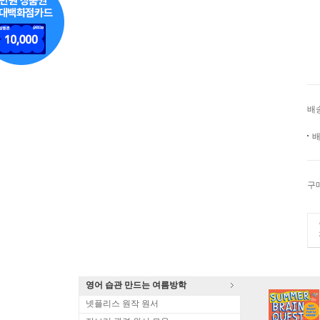
배
배
구
영어 습관 만드는 여름방학
넷플리스 원작 원서