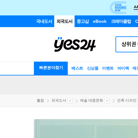
국내도서
외국도서
중고샵
eBook
크레마클럽
C
빠른분야찾기
베스트
신상품
이벤트
바이백
매
웰컴
외국도서
예술 대중문화
건축 디자인