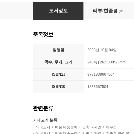
Glass Houses
도서정보
리뷰/한줄평
(0/0)
품목정보
발행일
2023년 10월 04일
쪽수, 무게, 크기
240쪽 | 262*300*25mm
ISBN13
9781838667504
ISBN10
1838667504
관련분류
카테고리 분류
외국도서
예술 대중문화
건축 디자인
하우스
외국도서
예술 대중문화
건축 디자인
건축 일반/이론