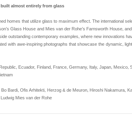
built almost entirely from glass
d homes that utilize glass to maximum effect. The international sel
hnson’s Glass House and Mies van der Rohe’s Farnsworth House, an
ongside outstanding contemporary examples, where new innovations h
ted with awe-inspiring photographs that showcase the dynamic, light-f
 Republic, Ecuador, Finland, France, Germany, Italy, Japan, Mexico, 
Vietnam
a Bo Bardi, Ofis Arhitekti, Herzog & de Meuron, Hiroshi Nakamura, K
 Ludwig Mies van der Rohe