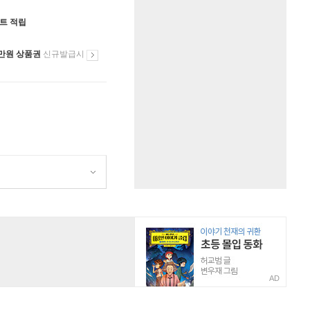
인트 적립
만원 상품권
신규발급시
AD