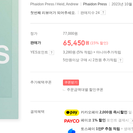
Phaidon Press / Heid, Andrew
Phaidon Press
2023년 10월
첫번째 리뷰어가 되어주세요.
판매지수 24
정가
77,000원
65,450
원
판매가
(15% 할인)
YES포인트
3,280원 (5% 적립) + 마니아추가적립
5만원이상 구매 시 2천원 추가적립
추가혜택쿠폰
쿠폰받기
주문금액대별 할인쿠폰
결제혜택
카카오페이
2,000원 즉시할인
일
페이코
1% 할인
포인트 결제시
토스페이
1만P 추첨 적립
+ 생애