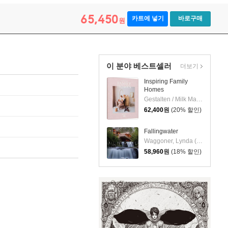
65,450
카트에 넣기
바로구매
원
이 분야 베스트셀러
더보기
Inspiring Family
Homes
Gestalten / Milk Magazine
62,400
원
(20% 할인)
Fallingwater
Waggoner, Lynda (EDT)/ Little, Christopher (PHT)/ Darke, Rick (CON)/ de Jong, David G. (CON)
58,960
원
(18% 할인)