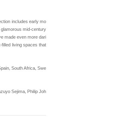
ection includes early mo
d glamorous mid-century
ave made even more dari
illed living spaces that
Spain, South Africa, Swe
azuyo Sejima, Philip Joh