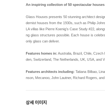
An inspiring collection of 50 spectacular houses 
Glass Houses presents 50 stunning architect designe
dernist houses from the 1930s, such as Philip Jo
LA villas like Pierre Koenig’s Case Study #22, al
ng glass structures possible. Each house is celebra
only glass can deliver.
Features homes in:
Australia, Brazil, Chile, Czech
den, Switzerland, The Netherlands, UK, USA, and 
Features architects including:
Tatiana Bilbao, Lin
nson, Mecanoo, John Lautner, Richard Rogers, and
상세 이미지