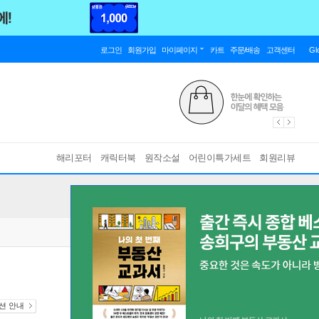
로그인
회원가입
마이페이지
카트
주문/배송
고객센터
Gl
해리포터
캐릭터북
원작소설
어린이특가세트
회원리뷰
디션 안내