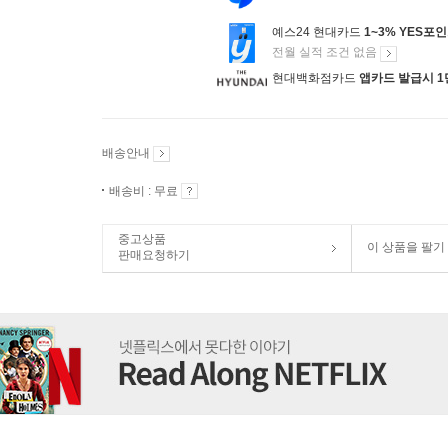
예스24 현대카드
1~3% YES포
전월 실적 조건 없음
현대백화점카드
앱카드 발급시 1
배송안내
배송비 : 무료
중고상품
이 상품을 팔기
판매요청하기