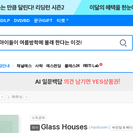
D/LP
DVD/BD
문구
/GIFT
티켓
독서유형검사
RBTI Lab
장안내
채널예스
사락
예스펀딩
클래스24
독서유형검사
AI 일문백답
의견 남기면 YES상품권!
하우스
소득공제
Glass Houses
[ Hardcover ]
외서
바인딩 & 에