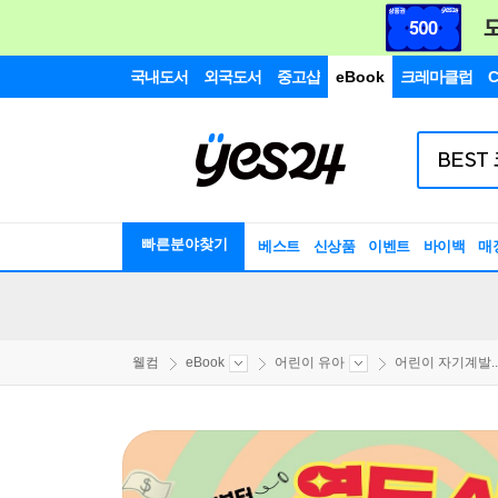
국내도서
외국도서
중고샵
eBook
크레마클럽
C
빠른분야찾기
베스트
신상품
이벤트
바이백
매
웰컴
eBook
어린이 유아
어린이 자기계발..