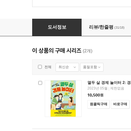
열두 살 경제 놀이터 1: 돈의 원리
도서정보
리뷰/한줄평
(31/18)
이 상품의 구매 시리즈
(2개)
최신순
품절포함
전체
열두 살 경제 놀이터 2: 
2023년 05월
제한없음
|
10,500
원
원클릭구매
바로구매