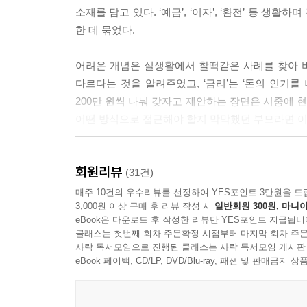
소재를 담고 있다. ‘예금’, ‘이자’, ‘환전’ 등 생활
한 데 묶었다.
어려운 개념은 실생활에서 찰떡같은 사례를 찾아 비
다르다는 것을 알려주었고, ‘금리’는 ‘돈의 인기
200만 원씩 나눠 갖자고 제안하는 장면은 시중에 
어떤 방식으로 접근해야 할지 막막했던 부모라면 이 
아이에게 선물하고, 엄마가 몰래 보는
회원리뷰
눈과 귀가 뚫리는 진짜 경제 입문서
(31건)
매주 10건의 우수리뷰를 선정하여 YES포인트 3만원을 드
3,000원 이상 구매 후 리뷰 작성 시
일반회원 300원, 마니아
“엄마, 주식이 뭐야?”라는 질문을 받는다면 당황하
eBook은 다운로드 후 작성한 리뷰만 YES포인트 지급됩니
책을 참고하길 바란다. ‘국내총생산’, 애덤 스미스의
클래스는 첫번째 회차 주문확정 시점부터 마지막 회차 주문
것이다.
사락 독서모임으로 진행된 클래스는 사락 독서모임 게시판
eBook 페이백, CD/LP, DVD/Blu-ray, 패션 및 판매금