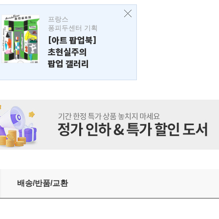
프랑스
퐁피두센터 기획
[아트 팝업북]
초현실주의
팝업 갤러리
배송/반품/교환