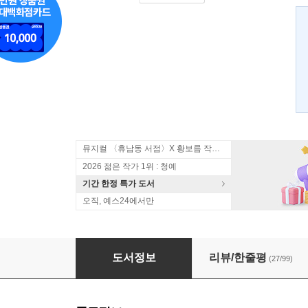
뮤지컬 〈휴남동 서점〉X 황보름 작가 북토크
2026 젊은 작가 1위 : 청예
기간 한정 특가 도서
오직, 예스24에서만
그녀의 미소는 그를 미치게 한다
도서정보
리뷰/한줄평
(27/99)