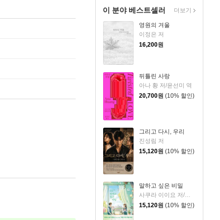
이 분야 베스트셀러
더보기
영원의 겨울
이정은 저
16,200
원
뒤틀린 사랑
아나 황 저/윤선미 역
20,700
원
(10% 할인)
그리고 다시, 우리
진성림 저
15,120
원
(10% 할인)
말하고 싶은 비밀
사쿠라 이이요 저/김윤경 역
15,120
원
(10% 할인)