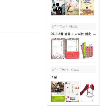
k******1
님의 리스트
2014-2월 봄을 기다리는 입춘~ 책읽는 주말~
s*******9
님의 리스트
소설