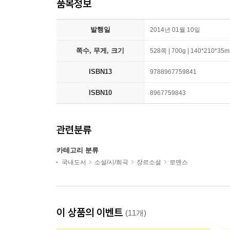
품목정보
발행일
2014년 01월 10일
쪽수, 무게, 크기
528쪽 | 700g | 140*210*35
ISBN13
9788967759841
ISBN10
8967759843
관련분류
카테고리 분류
국내도서
소설/시/희곡
장르소설
로맨스
이 상품의 이벤트
(11개)