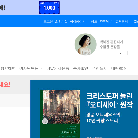
로그인
회원가입
마이페이지
카트
주문/배송
고객센터
Gl
름방학혜택
예사단독판매
이달의사은품
특가할인
추천도서
대량/법인
세요!