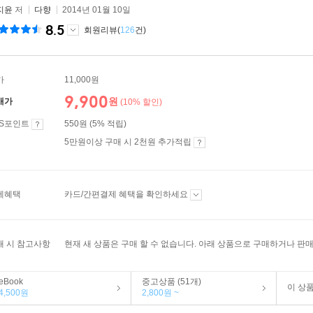
지윤
저
다향
2014년 01월 10일
8.5
회원리뷰(
126
건)
가
11,000원
9,900
원
매가
(10% 할인)
ES포인트
550원 (5% 적립)
5만원이상 구매 시 2천원 추가적립
제혜택
카드/간편결제 혜택을 확인하세요
매 시 참고사항
현재 새 상품은 구매 할 수 없습니다. 아래 상품으로 구매하거나 판매
eBook
중고상품 (51개)
이 상
4,500원
2,800원 ~