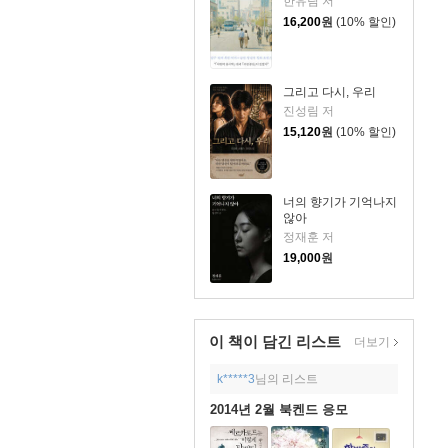
한유림 저
16,200
원
(10% 할인)
그리고 다시, 우리
진성림 저
15,120
원
(10% 할인)
너의 향기가 기억나지
않아
정재훈 저
19,000
원
이 책이 담긴
리스트
더보기
k*****3
님의 리스트
2014년 2월 북켄드 응모