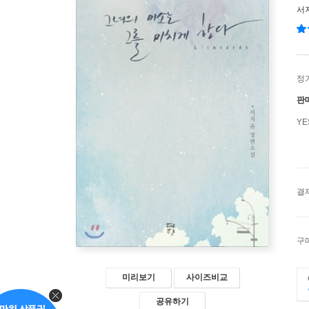
서
정
판
Y
결
구
미리보기
사이즈비교
공유하기