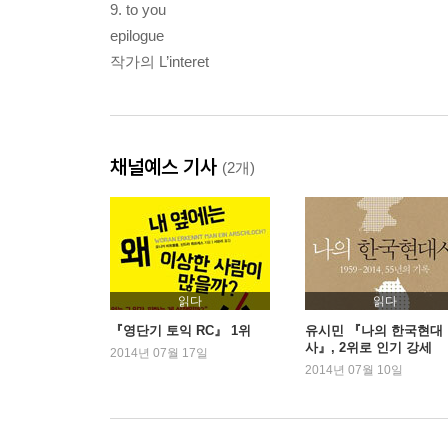
9. to you
epilogue
작가의 L’interet
채널예스 기사
(2개)
읽다
읽다
『영단기 토익 RC』 1위
유시민 『나의 한국현대
사』, 2위로 인기 강세
2014년 07월 17일
2014년 07월 10일