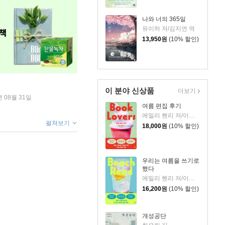
나와 너의 365일
유이하 저/김지연 역
13,950
원
(10% 할인)
이 분야 신상품
더보기
년 08월 31일
여름 편집 후기
에밀리 헨리 저/이미정 역
펼쳐보기
18,000
원
(10% 할인)
우리는 여름을 쓰기로
했다
에밀리 헨리 저/이미정 역
16,200
원
(10% 할인)
개성공단