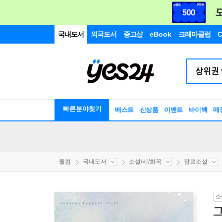
국내도서
외국도서
중고샵
eBook
크레마클럽
C
빠른분야찾기
베스트
신상품
이벤트
바이백
매
웰컴
국내도서
소설/시/희곡
장르소설
소