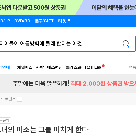
D/LP
DVD/BD
문구
/GIFT
티켓
독서유형검사
장안내
채널예스
사락
예스펀딩
클래스24
RBTI Lab
여
독서유형검사
주말에는 더욱 알뜰하게!
최대 2,000원 상품권 받으
로맨스
득공제
그녀의 미소는 그를 미치게 한다