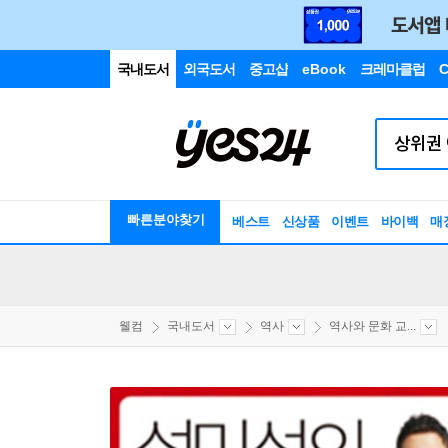
국내도서
외국도서
중고샵
eBook
크레마클럽
C
빠른분야찾기
베스트
신상품
이벤트
바이백
매
웰컴
국내도서
역사
역사와 문화 교...