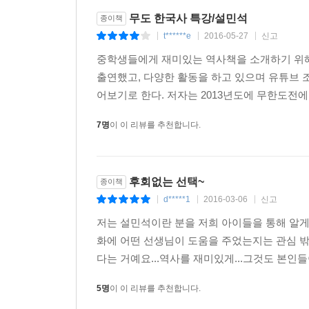
수화물로, 해저에는 지하에 매장된 석탄·석유·가
무도 한국사 특강/설민석
종이책
차지할 수 있습니다. 하이드레이트는 채굴이 어려
t******e
2016-05-27
신고
|
|
|
연자원입니다. 경제적, 군사적, 해양과학적, 지질학
중학생들에게 재미있는 역사책을 소개하기 위해 
지켜내야 하는 땅인 것입니다.
출연했고, 다양한 활동을 하고 있으며 유튜브 
2011년부터 일본 초등학교 사회 교과서에 독도가
어보기로 한다. 저자는 2013년도에 무한도전에 
에 대해 어떻게 생각하는지 궁금해 제가 일본 시마네
에게 독도에 관한 질문을 해봤는데요, 그중 한 명은
7명
이 이 리뷰를 추천합니다.
영토이고, 한국이 무력으로 차지하고 있다고 대답했
고 인식하고 있었습니다.
일본과 우리는 화해해야 할 과거도 있고, 공존해야 
후회없는 선택~
종이책
리 땅이라고 큰 목소리로 주장하는 것도 중요하지만
d*****1
2016-03-06
신고
|
|
|
우리 땅인지, 간도를 어째서 잃게 되었는지, 한국인
저는 설민석이란 분을 저희 아이들을 통해 알게
우리 것을 지키는 힘! 바로 역사에서 찾을 수 있습니
화에 어떤 선생님이 도움을 주었는지는 관심 밖
다는 거예요...역사를 재미있게...그것도 본인들이
---p.394
5명
이 이 리뷰를 추천합니다.