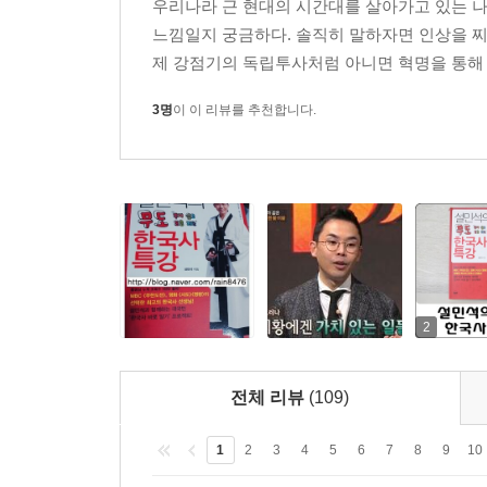
우리나라 근 현대의 시간대를 살아가고 있는 나는
느낌일지 궁금하다. 솔직히 말하자면 인상을 찌
하지만 간도협약은 어디까지나 우리의 외교권을 박
제 강점기의 독립투사처럼 아니면 혁명을 통해 
약은 일본의 강압에 의해 맺어진 부당한 조약이었고
라면 의당 있어야 할 조약의 제목, 문서 조작을 막기
3명
이 이 리뷰를 추천합니다.
래서 억지로 맺은 조약, 을사늑약勒約이라고도 하죠
분단 체제에서는 북한과 인접한 중국의 영토를 남
로 돌려받기란 현실적으로 불가능하기도 합니다. 그
이런 일이 벌어져서는 안 된다는 교훈을 남겼기 때
간도의 교훈을 떠올려볼 때, 소유한 땅을 한번 빼
땅을 잃어버릴 위기에 처해 있어요. 바로 독도 이
어요. 동해는 이미 일본해로 세계 대부분의 지도에
2
에 실제로 왜 우리 땅인지 잘 알아야겠죠?
(중략)
일본이 독도를 탐내는 이유는 무엇일까요? 일본은 
전체 리뷰
(109)
이 상당했고, 경제적 이득을 찾는 데 밝은 나라입니
으로 삼아 군사기지로 요긴하게 사용할 수 있죠. 
1
2
3
4
5
6
7
8
9
10
이드레이트21세기의 신에너지 자원으로, 농축된 천연