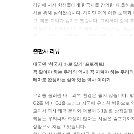
강단에 서서 학생들에게 한국사를 강의한 지 올해로 
사를 위해 살아왔습니다. 하지만 저의 이런 노력과
고, 때론 회의가 들기도 했습니다. 그리하여 강의 
히 들었고, 부족하나마 이 책을 펴내야겠다는 결심
좀더 깊이 있고 전문적인 내용을 다룰 수도 있었겠지
책을 만들고 싶었고, 마치 어릴 적 기분 좋게 받았던
출판사 리뷰
서, 기호에 따라 어떤 것부터 손을 대도 맛있게 먹
하실 것이라 생각합니다. 따라서 한국인이라면 꼭
대국민 ‘한국사 바로 알기’ 프로젝트!
못 알고 있는 주제들을 선정했고, 생소할 수 있는 용어
꼭 알아야 하는 우리의 역사! 꼭 지켜야 하는 우리의
테마로 완성하는 살아 있는 역사 이야기
이보다 더 흥미로운 게 분황사라는 이름의 유래입니
나라의 황제가 선덕여왕에게 그림을 선물합니다. 이
우리를 둘러싼 내ㆍ외부 환경은 좋지 않습니다. 
같이 보내왔죠. 이 그림을 본 사람들은 황제가 공
G2를 넘어 G1을 노리고 자국에 유리한 방향으로
니다. 꽃 그림에 벌과 나비가 없었기 때문이죠. 혹
교과서 역사 왜곡 문제와 더불어 3·1절을 ‘삼점일
습니다.
되묻는 우리나라 학생이 많다는 사실은 슬프기까지
그러니까 선덕을 꽃에 비유하되 향기가 없는 꽃으로
상황으로 치닫고 있습니다.
적으로 나타냈다고 볼 수 있습니다. 왜냐하면 당시