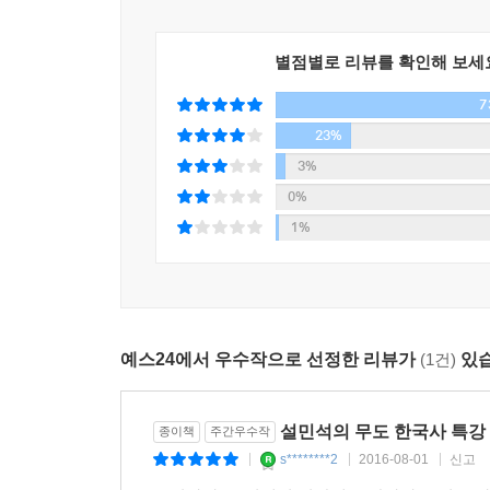
를 들었고, 적극적인 개혁 정치로 국정을 쇄신하였으
본존불부터 탑, 화폐, 세시풍속까지 마지막으로 잃어
극적인 정복 사업을 벌이던 왕이었습니다. 1000년
한 마디로 이 책은 시공간을 초월하여 과거부
을까요?---p.41
별점별로 리뷰를 확인해 보세
이야기합니다. 한국사 주요 핫이슈들을 모았기에 
7
빠질 것입니다.
이순신의 죽음과 함께 정유재란도 끝이 납니다. 그러
23%
아직까지도 많은 이에게 미스터리로 남아 있습니다
3%
거든요.
0%
이순신은 적의 총탄이 가슴에 명중하여 등까지 관
1%
성능은 그리 좋은 편이 아니었어요. 또한 이순신이
총알을 맞을 수가 없는 구조였고요. 설사 적병과 
등을 뚫고 나가기란 어렵습니다.
이런 이유들 때문에 이순신이 마지막 순간 자살한
사』라는 책을 보면 이순신이 갑옷을 벗고 적탄에 
예스24에서 우수작으로 선정한 리뷰가
(1건)
있습
이상 전장에서 장수가 굳이 갑옷을 벗을 이유가 없
차라리 전장에서 죽는 길을 택했던 것일까요? 또 이
했다고 하죠. 이 또한 자살설을 뒷받침하는 근거로 
설민석의 무도 한국사 특강 
종이책
주간우수작
를 태우지 않았다는 점을 들며 몸을 피해 도망쳐 여
s********2
2016-08-01
신고
|
|
|
습니다.---p.199