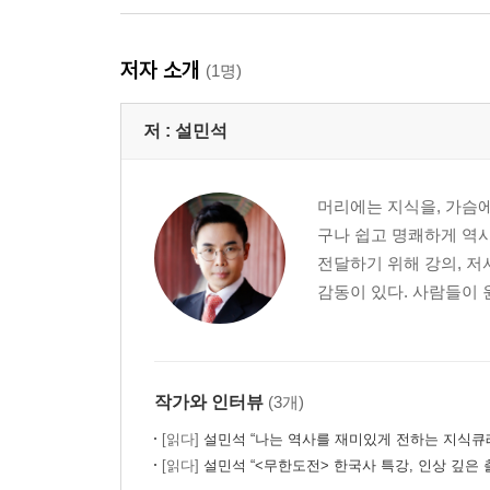
저자 소개
(1명)
저 :
설민석
머리에는 지식을, 가슴에
구나 쉽고 명쾌하게 역사
전달하기 위해 강의, 저
감동이 있다. 사람들이 
작가와 인터뷰
(3개)
[읽다]
설민석 “나는 역사를 재미있게 전하는 지식큐
[읽다]
설민석 “<무한도전> 한국사 특강, 인상 깊은 