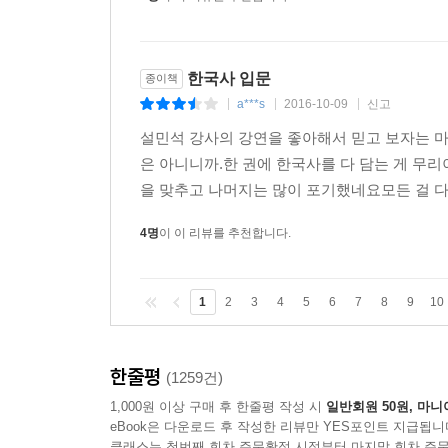
한국사 입문
종이책
a***s
2016-10-09
신고
|
|
|
설민석 강사의 강연을 좋아해서 믿고 보자는 
은 아니니까.한 권에 한국사를 다 담는 게 무
을 맞추고 나머지는 많이 포기했네요모든 걸 다 
4명
이 이 리뷰를 추천합니다.
1
2
3
4
5
6
7
8
9
10
한줄평
(1259건)
1,000원 이상 구매 후 한줄평 작성 시
일반회원 50원, 마니
eBook은 다운로드 후 작성한 리뷰만 YES포인트 지급됩니
클래스는 첫번째 회차 주문확정 시점부터 마지막 회차 주문