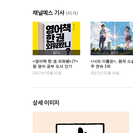
채널예스 기사
(41개)
읽다
읽다
<영어책 한 권 외워봤니?>
<너의 이름은>, 원작 소설
등 영어 공부 도서 인기
주 연속 1위
2017년 02월 02일
2017년 01월 19일
상세 이미지