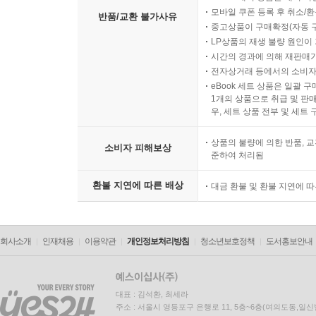
모바일 쿠폰 등록 후 취소/환
반품/교환 불가사유
중고상품이 구매확정(자동 
LP상품의 재생 불량 원인이 기
시간의 경과에 의해 재판매가
전자상거래 등에서의 소비자
eBook 세트 상품은 일괄 
1개의 상품으로 취급 및 판매
우, 세트 상품 전부 및 세트
상품의 불량에 의한 반품, 교
소비자 피해보상
준하여 처리됨
환불 지연에 따른 배상
대금 환불 및 환불 지연에 
회사소개
인재채용
이용약관
개인정보처리방침
청소년보호정책
도서홍보안내
대표 : 김석환, 최세라
주소 : 서울시 영등포구 은행로 11, 5층~6층(여의도동,일신