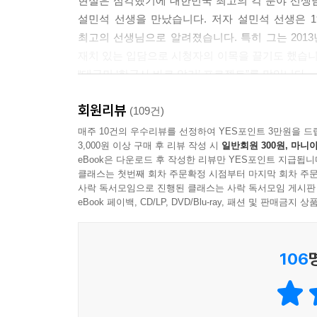
현실은 심각했기에 대한민국 최고의 각 분야 선생
었던 모양입니다. 어떻게 보면 성희롱을 했다고 할
설민석 선생을 만났습니다. 저자 설민석 선생은 
즉위하고 3년이 지난 634년, ‘황제의 향기’라는 이
최고의 선생님으로 알려졌습니다. 특히 그는 2013
이렇게 당나라 황제와 선덕여왕이 소통했던 방식을
재치 있는 입담으로 시청자의 이목을 끌기도 했습니다
이 들어요. 직접 말을 주고받는 게 아니라 문화와 
“대국민 ‘한국사 바로 알기’ 프로젝트”를 말입니다.
선덕여왕이 지혜를 갖춘 사람이었다는 점이지요. 
도〉에 대한 일화를 조금 덧붙이자면, 당나라 황제가
회원리뷰
“제게 유일한 소명이 있다면, 바로 ‘한국사의 
(109건)
있습니다. 실제로 신라는 이후 세명의 여왕(선덕여왕, 
친근하게 느끼기를, 쉽고 재미있게 배우기를 바라는
매주 10건의 우수리뷰를 선정하여 YES포인트 3만원을 드
3,000원 이상 구매 후 리뷰 작성 시
일반회원 300원, 마니아
그날까지 제 미약한 힘을 보태겠습니다.”_머리말 中
‘삼천궁녀’라는 말은 조선 중기 시인인 민제인의 「
eBook은 다운로드 후 작성한 리뷰만 YES포인트 지급됩니
하는데, 이는 실제 숫자를 헤아린 게 아니라 ‘굉장
클래스는 첫번째 회차 주문확정 시점부터 마지막 회차 주문
단군왕검부터 안중근까지, 석굴암 본존불부터 독도
사락 독서모임으로 진행된 클래스는 사락 독서모임 게시판
되자 삼천궁녀가 몸을 던져 투신했다는 낙화암 아시
과거부터 현재까지 한국사의 핫이슈들을 총망라!
eBook 페이백, CD/LP, DVD/Blu-ray, 패션 및 판매금
찾아가 보면 협소하여 3000명의 궁녀가 기거할 만한
야 바른말이지, 조선시대 궁녀 수가 최대 600명이라
19년째 한국사 한 과목을 학생과 대중에게 가르
게다가 당시의 기록을 살펴보면 그 어디에도 삼천궁
106
어렵고 부담스럽게 생각하는 일반인들이게 저자는 
아닌 황음무도한 군주로 둔갑시킨 것이지요. 이것이
제대로 된 우리의 역사와 문화를 알리고자 고심했
대중가요 속에 계속해서 쓰이면서 기정사실처럼 받
문화유산 3개의 장으로 구분했습니다.
말년에 나당 연합군의 침공을 막아내지 못하고 항복
‘인물 편’은 단군왕검부터 왕건, 세종, 안중근까지, 