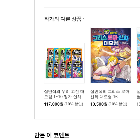
작가의 다른 상품
설민석의 우리 고전 대
설민석의 그리스 로마
모험 1~10 정가 인하
신화 대모험 16
험
세트
117,000
원
(10% 할인)
13,500
원
(10% 할인)
1
만든 이 코멘트