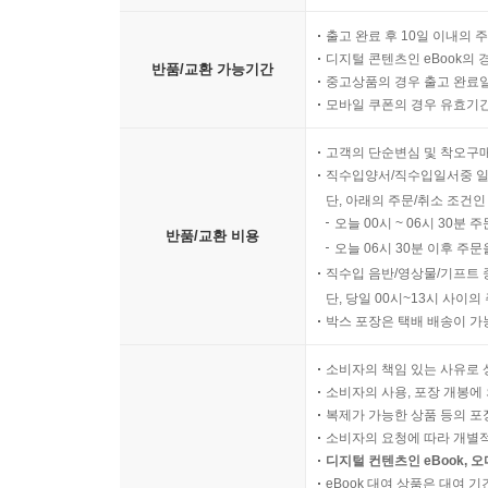
출고 완료 후 10일 이내의 
디지털 콘텐츠인 eBook의 
반품/교환 가능기간
중고상품의 경우 출고 완료일
모바일 쿠폰의 경우 유효기간(
고객의 단순변심 및 착오구
직수입양서/직수입일서중 일
단, 아래의 주문/취소 조건인
오늘 00시 ~ 06시 30분 
반품/교환 비용
오늘 06시 30분 이후 주문
직수입 음반/영상물/기프트 
단, 당일 00시~13시 사이
박스 포장은 택배 배송이 가
소비자의 책임 있는 사유로 
소비자의 사용, 포장 개봉에 
복제가 가능한 상품 등의 포장을 
소비자의 요청에 따라 개별
디지털 컨텐츠인 eBook, 
eBook 대여 상품은 대여 기