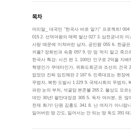
목차
머리말_ 대국민 "한국사 바로 알기" 프로젝트! 00
015 2. 선덕여왕의 매력 발산 027 3. 삼천궁녀의 
사랑 때문에 미쳐버린 남자, 공민왕 055 6. 한글은
커플? 장희빈과 숙종 097 9. 딴 맘 먹지 말고 죽으
한국사 특강: 사건 편 1. 100만 인구로 2억을 지배
혁명인가 쿠데타인가, 위화도회군과 조선의 건국 2 1
없었던 진짜 임진왜란 2 187 6. 민족대표는 현장에 있
무법자, 북한 도발사 1 229 9. 국제사회의 무법자, 북
파란 눈의 부처, 석굴암 본존불 265 2. 불상도 모르
데만 30년! 팔만대장경 305 5. 독자 여러분, 돈 
천재 화가! 단원 김홍도 341 8. 난 여자가 아니랍니
잃어버린 땅 간도, 잃어서는 안 되는 땅 독도 391 태건