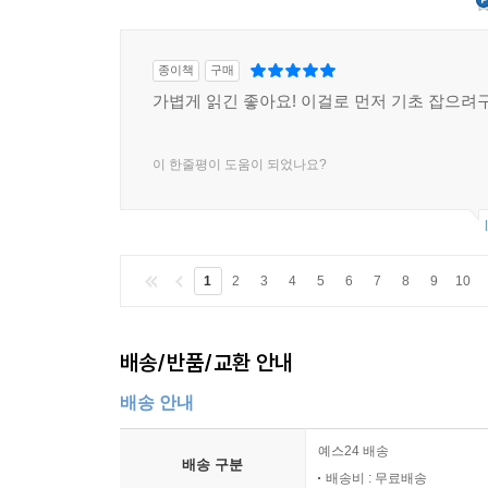
종이책
구매
가볍게 읽긴 좋아요! 이걸로 먼저 기초 잡으려구
이 한줄평이 도움이 되었나요?
1
2
3
4
5
6
7
8
9
10
배송/반품/교환 안내
배송 안내
예스24 배송
배송 구분
배송비 : 무료배송