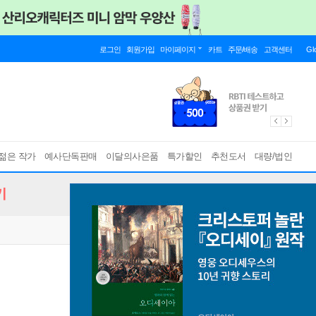
로그인
회원가입
마이페이지
카트
주문/배송
고객센터
Gl
젊은 작가
예사단독판매
이달의사은품
특가할인
추천도서
대량/법인
기