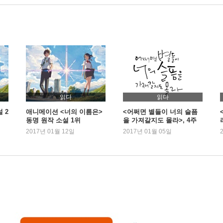
읽다
읽다
 2
애니메이션 <너의 이름은>
<어쩌면 별들이 너의 슬픔
동명 원작 소설 1위
을 가져갈지도 몰라>, 4주
연속 1위
2017년 01월 12일
2017년 01월 05일