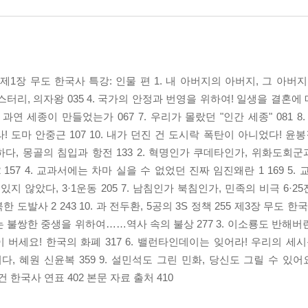
4 제1장 무도 한국사 특강: 인물 편 1. 내 아버지의 아버지, 그 
미스터리, 의자왕 035 4. 국가의 안정과 번영을 위하여! 일생을 결혼에 매
 과연 세종이 만들었는가 067 7. 우리가 몰랐던 "인간 세종" 081 
라! 도마 안중근 107 10. 내가 던진 건 도시락 폭탄이 아니었다! 윤봉
하다, 몽골의 침입과 항전 133 2. 혁명인가 쿠데타인가, 위화도회군과 
57 4. 교과서에는 차마 실을 수 없었던 진짜 임진왜란 1 169 5.
지 않았다, 3·1운동 205 7. 남침인가 북침인가, 민족의 비극 6·25전
한 도발사 2 243 10. 과 전두환, 5공의 3S 정책 255 제3장 무도 한
는 불쌍한 중생을 위하여……역사 속의 불상 277 3. 이소룡도 반해버린 
많이 버세요! 한국의 화폐 317 6. 밸런타인데이는 잊어라! 우리의 세시풍
다, 혜원 신윤복 359 9. 설민석도 그린 민화, 당신도 그릴 수 있어요.
 한국사 연표 402 본문 자료 출처 410