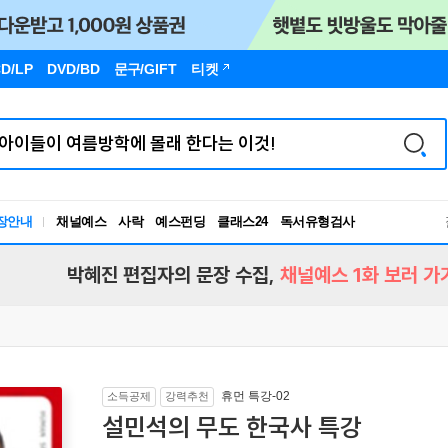
D/LP
DVD/BD
문구
/GIFT
티켓
장안내
채널예스
사락
예스펀딩
클래스24
독서유형검사
RBTI Lab
독서유형검사
박혜진 편집자의 문장 수집,
채널예스 1화 보러 가
휴먼 특강-02
소득공제
강력추천
설민석의 무도 한국사 특강