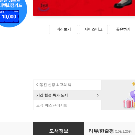
미리보기
사이즈비교
공유하기
이동진 선정 최고의 책
기간 한정 특가 도서
오직, 예스24에서만
설민석의 무도 한국사 특강
도서정보
리뷰/한줄평
(109/1,259)