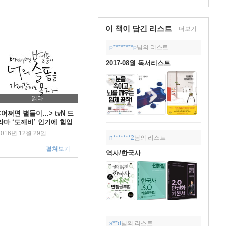
이 책이 담긴
리스트
더보기
p********p
님의 리스트
2017-08월 독서리스트
읽다
<어쩌면 별들이…> tvN 드
라마 ‘도깨비’ 인기에 힘입
어 3주 연속 1위
2016년 12월 29일
n*******2
님의 리스트
펼쳐보기
역사/한국사
s**d
님의 리스트