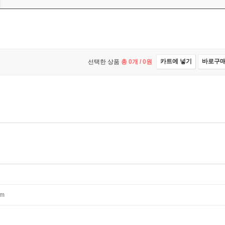
카트에 넣기
바로구
선택한 상품
총
0
개 /
0
원
mm