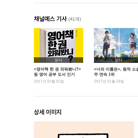
채널예스 기사
(41개)
읽다
읽다
<영어책 한 권 외워봤니?>
<너의 이름은>, 원작 소설
등 영어 공부 도서 인기
주 연속 1위
2017년 02월 02일
2017년 01월 19일
상세 이미지