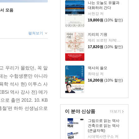
나는 오늘도 유물과
대화하러 간다
도서 모음
서헌강 저
19,800
원
(10% 할인)
펼쳐보기
지리의 기원
제리 브로턴 저/박세연 역
17,820
원
(10% 할인)
 우리가 몰랐던, 꼭 알
역사의 쓸모
최태성 저
이제는 수험생뿐만 아니라
16,200
원
(10% 할인)
학 석사 현) 이투스 사
Si 역사 강사 전) 메가
 출연 2012. 10. KB
S 노홍철’편 하하 선생님으로
이 분야 신상품
더보기
그림으로 읽는 역사
건축으로 읽는 역사
(큰글자책)
시대역사연구소 저