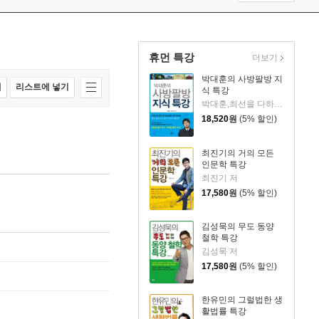
휴먼 특강
더보기
박대훈의 사방팔방 지
매
리스트에 넣기
식 특강
박대훈,최선을 다하는 지리 선생님 모임 공저
18,520
원
(5% 할인)
최진기의 거의 모든
인문학 특강
최진기 저
17,580
원
(5% 할인)
김성묵의 무도 동양
철학 특강
김성묵 저
17,580
원
(5% 할인)
한유민의 그럴법한 생
활법률 특강