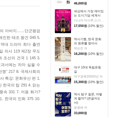
46,000
원
세상에서 가장 재미있
는 도시기담 세계사
다나카 마사루,스가이 노리코 저/서수지 역
17,550
원
(10% 할인)
아버지의 아버지……단군왕검
진한 태조 왕건 045 5.
역사기행, 한국 문화
의 원류를 찾아서
8. 역대 드라마 최다 출연
박순진 저
길 의사 119 제2장 무도
16,200
원
(10% 할인)
조선의 건국 1 145 3.
 교과서에는 차마 실을 수
대구 10대 독립운동
쟁" 217 8. 국제사회의
길
대구경북20000년 저
국사 특강: 문화유산 편 1.
15,300
원
(10% 할인)
한국의 탑 291 4. 읽는
속 331 7. 어용 화가?
역사 탐구 질문, 어떻
 한국의 민화 375 10.
게 할까? (큰글자도
서)
윤종배 저
33,000
원