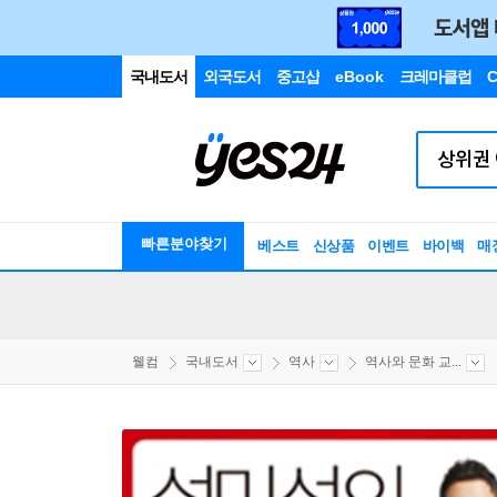
국내도서
외국도서
중고샵
eBook
크레마클럽
C
빠른분야찾기
베스트
신상품
이벤트
바이백
매
웰컴
국내도서
역사
역사와 문화 교...