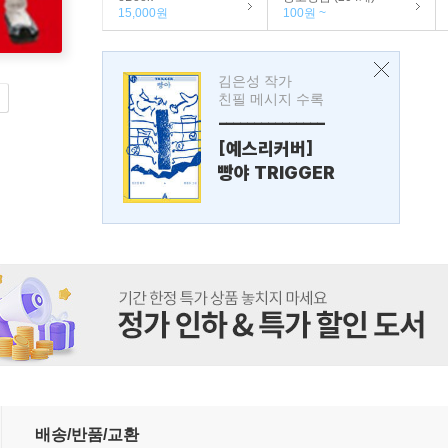
15,000원
100원 ~
김은성 작가
친필 메시지 수록
---------------
[예스리커버]
빵야 TRIGGER
배송/반품/교환