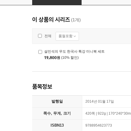
이 상품의 시리즈
(1개)
품절포함
전체
설민석의 무도 한국사 특강 미니북 세트
19,800
원
(10% 할인)
품목정보
발행일
2014년 01월 17일
쪽수, 무게, 크기
420쪽 | 922g | 170*240*30
ISBN13
9788954623773