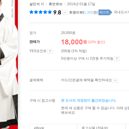
설민석
저
휴먼큐브
2014년 01월 17일
9.8
국내도서 t
회원리뷰(
1,368
건)
베스트
정가
20,000원
18,000
원
판매가
(10% 할인)
YES포인트
200원 (1% 적립)
5만원이상 구매 시 2천원 추가적립
결제혜택
카드/간편결제 혜택을 확인하세요
구매 시 참고사항
본 도서의 개정판이 출간되었습니다.
현재 새 상품은 구매 할 수 없습니다. 아래 
해보세요.
eBook
중고상품 (204개)