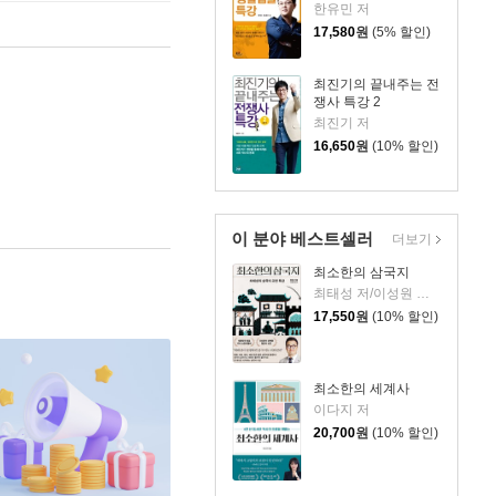
한유민 저
17,580
원
(5% 할인)
최진기의 끝내주는 전
쟁사 특강 2
최진기 저
16,650
원
(10% 할인)
이 분야 베스트셀러
더보기
최소한의 삼국지
최태성 저/이성원 감수
17,550
원
(10% 할인)
최소한의 세계사
이다지 저
20,700
원
(10% 할인)