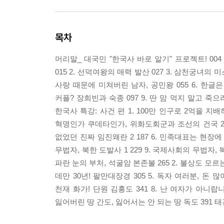
목차
머리말_ 대국민 "한국사 바로 알기" 프로젝트! 00
015 2. 선덕여왕의 매력 발산 027 3. 삼천궁녀의 
사랑 때문에 미쳐버린 남자, 공민왕 055 6. 한글은
커플? 장희빈과 숙종 097 9. 딴 맘 먹지 말고 죽으
한국사 특강: 사건 편 1. 100만 인구로 2억을 지배
혁명인가 쿠데타인가, 위화도회군과 조선의 건국 2 1
없었던 진짜 임진왜란 2 187 6. 민족대표는 현장에 있
무법자, 북한 도발사 1 229 9. 국제사회의 무법자, 북
파란 눈의 부처, 석굴암 본존불 265 2. 불상도 모르
데만 30년! 팔만대장경 305 5. 독자 여러분, 돈 
천재 화가! 단원 김홍도 341 8. 난 여자가 아니랍니
잃어버린 땅 간도, 잃어서는 안 되는 땅 독도 391 태건