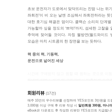
초보 운전자가 도로에서 맞닥뜨리는 진땀 나는 위기의
서툴고 정신없지만, 서툴러서 설레기도 한다. 희한하게
좌회전’이 비 오는 날엔 조심해서 좌회전하라는 
거 할 줄 몰라요’라는 말을 쉽게 할 수 없다. 몰라
대한 호기심 해결은 덤이다. 클랙슨 소리의 단계별
다. 궁지에 몰릴 때면 보는 사람 없는 곳에서 머리를
가능할까 싶을 정도의 ‘쁘억!’까지, 섬세한 고찰을
편해진 것이다. 몰라요, 못해요, 소리를 맘 놓고 하
추억에 젖어들 것이다. 자칭 월방연(월드와이드 
니었다. 운전을 할 때마다 배울 거리가 끊임없이 굴러
모습은 마치 시트콤의 한 장면을 보는 듯하다.
--- p.34
력 중의 력, 기동력,
그나저나 운전 첫해에 배운 실로 다양한 것 중에서 
운전으로 넓어진 세상
미묘한 차이. 하해와 같이 자비로우신 선배 운전자님
을 날리시어 엄히 꾸짖으신다. 처음엔 가벼운 소리에
시간에 구애받지 않고 원할 때 원하는 곳으로 이동
악하게 되었다.
동네에 살며 느끼게 된 고립감에서 탈출하게 도와
내려가 액셀을 밟고 누군가 만나러 갈 수 있고, 마
--- p.35
회원리뷰
근교 여행도 가능해진다. 프리랜서라는 장점까지 더
(17건)
전에 돌아오는 일이 더 이상 어렵지 않다.
매주 10건의 우수리뷰를 선정하여 YES포인트 3만원을 드
3,000원 이상 구매 후 리뷰 작성 시
일반회원 300원, 마니아
eBook은 다운로드 후 작성한 리뷰만 YES포인트 지급됩니