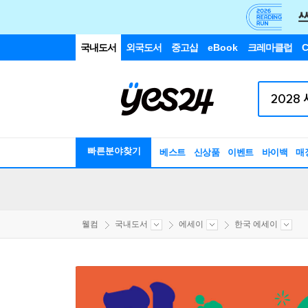
국내도서
외국도서
중고샵
eBook
크레마클럽
C
빠른분야찾기
베스트
신상품
이벤트
바이백
매
웰컴
국내도서
에세이
한국 에세이