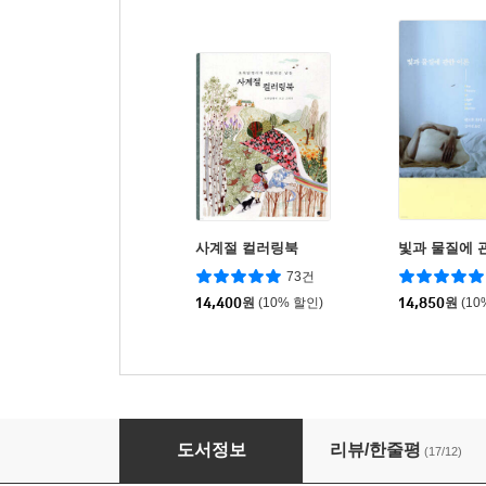
사계절 컬러링북
빛과 물질에 
73건
14,400
원
(10% 할인)
14,850
원
(10
마침내 운전
도서정보
리뷰/한줄평
(17/12)