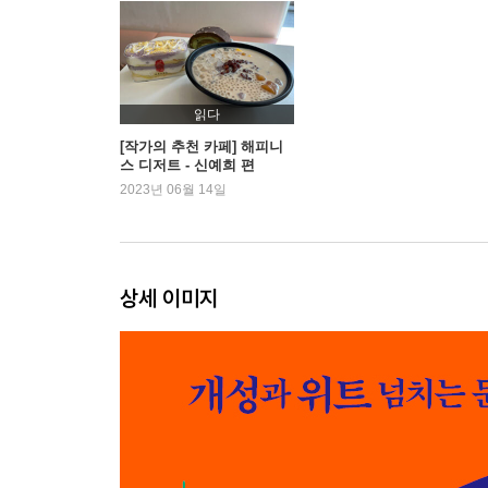
Part 3 서서히 느끼는 도로의 민낯
옵션의 늪
긁고 긁히고, 박고 박히고
읽다
성취감은 셀프
[작가의 추천 카페] 해피니
스 디저트 - 신예희 편
영원한 숙제, 주차
2023년 06월 14일
깜빡깜빡, 굽신굽신
조수석에 존재의 이유를 묻다
비 오는 날의 낭만 따위
상세 이미지
Part 4 작은 공간이 선물한 나의 세상
가자, 시내로
나, 좀 하는 거 같은데?
1인 가구 운전자의 소망
운전의 기쁨과 슬픔