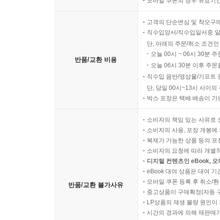
모바일 쿠폰의 경우 유효기간(
고객의 단순변심 및 착오구
직수입양서/직수입일서중 일
단, 아래의 주문/취소 조건인
오늘 00시 ~ 06시 30분 
반품/교환 비용
오늘 06시 30분 이후 주문
직수입 음반/영상물/기프트 
단, 당일 00시~13시 사이
박스 포장은 택배 배송이 가
소비자의 책임 있는 사유로 
소비자의 사용, 포장 개봉에 
복제가 가능한 상품 등의 포장을 
소비자의 요청에 따라 개별
디지털 컨텐츠인 eBook, 
eBook 대여 상품은 대여 기
모바일 쿠폰 등록 후 취소/환
반품/교환 불가사유
중고상품이 구매확정(자동 
LP상품의 재생 불량 원인이 기
시간의 경과에 의해 재판매가