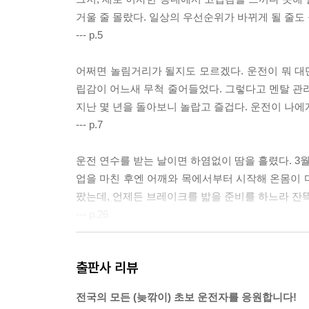
거울 줄 몰랐다. 일상의 우선순위가 바뀌게 될 줄도
--- p.5
어쩌면 놀림거리가 될지도 모르겠다. 운전이 뭐 대단
립감이 어느새 무척 줄어들었다. 그렇다고 멘탈 관리
지난 몇 년을 돌아보니 놀랍고 즐겁다. 운전이 나에
--- p.7
운전 연수를 받는 날이면 하염없이 땀을 흘렸다. 3월
업을 마친 후엔 어깨와 목에서부터 시작해 온몸이 다
팠는데, 언제든 브레이크를 밟을 준비를 하느라 잔
--- p.26
신기하게도, 오히려 머릿속이 단순해지고 맑아졌다. 
출판사 리뷰
팔랑 흔들면서, 내 고민의 우선순위가 재정렬되기 시
서 집에 가는 게 먼저지, 이 사람아!
전국의 모든 (늦깎이) 초보 운전자를 응원합니다!
--- p.28