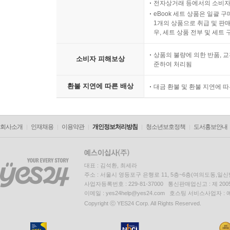
전자상거래 등에서의 소비자
eBook 세트 상품은 일괄 
1개의 상품으로 취급 및 판매
우, 세트 상품 전부 및 세트
상품의 불량에 의한 반품, 교
소비자 피해보상
준하여 처리됨
환불 지연에 따른 배상
대금 환불 및 환불 지연에 
회사소개
인재채용
이용약관
개인정보처리방침
청소년보호정책
도서홍보안내
대표 : 김석환, 최세라
주소 : 서울시 영등포구 은행로 11, 5층~6층(여의도동,일신
사업자등록번호 : 229-81-37000 통신판매업신고 : 제 200
이메일 : yes24help@yes24.com 호스팅 서비스사업자 :
Copyright ⓒ YES24 Corp. All Rights Reserved.