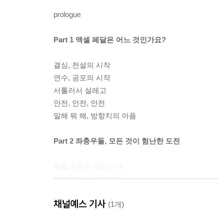
prologue
Part 1 액셀 페달은 어느 것인가요?
결심, 전설의 시작
연수, 공포의 시작
서툴러서 설레고
안전, 안전, 안전
말해 뭐 해, 방향치의 아픔
Part 2 좌충우돌, 모든 것이 험난한 도전
슬슬 의문이 생기는데
백일잔치는 강릉에서
슬슬 화가 나는데
채널예스 기사
하이패스, 패스해도 되나요?
(1개)