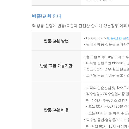
반품/교환 안내
※ 상품 설명에 반품/교환과 관련한 안내가 있는경우 아래 
마이페이지 >
반품/교환 신청
반품/교환 방법
판매자 배송 상품은 판매자와
출고 완료 후 10일 이내의 
디지털 콘텐츠인 eBook의 
반품/교환 가능기간
중고상품의 경우 출고 완료일
모바일 쿠폰의 경우 유효기간(
고객의 단순변심 및 착오구
직수입양서/직수입일서중 일
단, 아래의 주문/취소 조건인
오늘 00시 ~ 06시 30분 
반품/교환 비용
오늘 06시 30분 이후 주문
직수입 음반/영상물/기프트 
단, 당일 00시~13시 사이