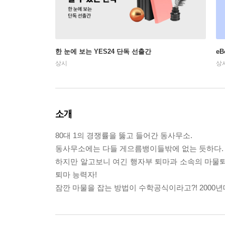
한 눈에 보는 YES24 단독 선출간
e
상시
상
소개
80대 1의 경쟁률을 뚫고 들어간 동사무소.
동사무소에는 다들 게으름뱅이들밖에 없는 듯하다.
하지만 알고보니 여긴 행자부 퇴마과 소속의 마물퇴
퇴마 능력자!
잠깐 마물을 잡는 방법이 수학공식이라고?! 2000