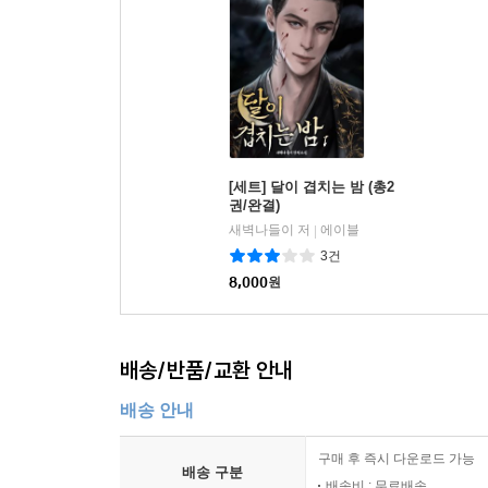
[세트] 달이 겹치는 밤 (총2
권/완결)
새벽나들이 저
에이블
|
3건
8,000
원
배송/반품/교환 안내
배송 안내
구매 후 즉시 다운로드 가능
배송 구분
배송비 : 무료배송