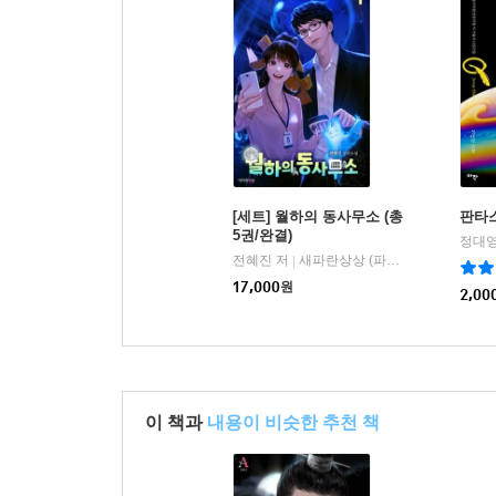
[세트] 월하의 동사무소 (총
판타
5권/완결)
정대영
전혜진 저
새파란상상 (파란미디어)
|
17,000
원
2,00
이 책과
내용이 비슷한 추천 책