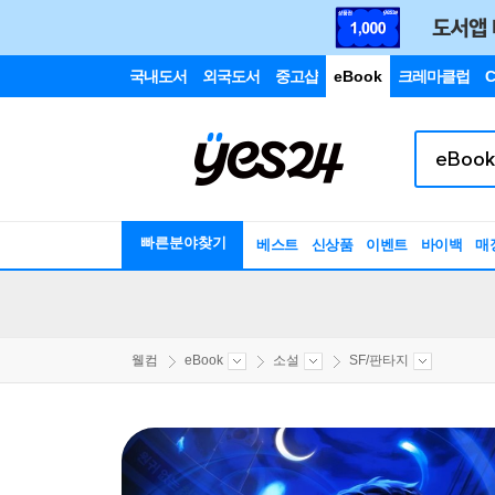
국내도서
외국도서
중고샵
eBook
크레마클럽
C
빠른분야찾기
베스트
신상품
이벤트
바이백
매
웰컴
eBook
소설
SF/판타지