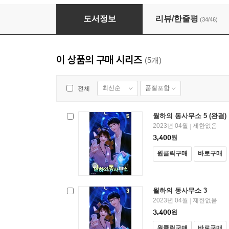
월하의 동사무소 3
도서정보
리뷰/한줄평
(34/46)
이 상품의 구매 시리즈
(5개)
최신순
품절포함
전체
월하의 동사무소 5 (완결)
2023년 04월
제한없음
|
3,400
원
원클릭구매
바로구매
월하의 동사무소 3
2023년 04월
제한없음
|
3,400
원
원클릭구매
바로구매