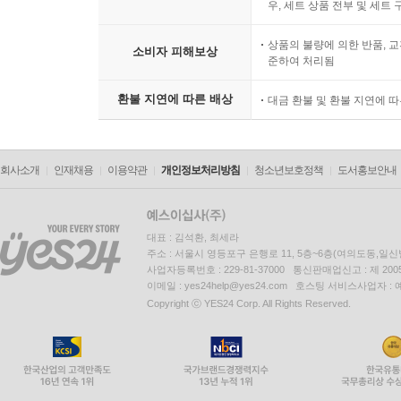
우, 세트 상품 전부 및 세트
상품의 불량에 의한 반품, 교
소비자 피해보상
준하여 처리됨
환불 지연에 따른 배상
대금 환불 및 환불 지연에 
회사소개
인재채용
이용약관
개인정보처리방침
청소년보호정책
도서홍보안내
대표 : 김석환, 최세라
주소 : 서울시 영등포구 은행로 11, 5층~6층(여의도동,일신
사업자등록번호 : 229-81-37000 통신판매업신고 : 제 200
이메일 : yes24help@yes24.com 호스팅 서비스사업자 :
Copyright ⓒ YES24 Corp. All Rights Reserved.