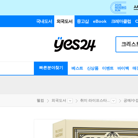
국내도서
외국도서
중고샵
eBook
크레마클럽
C
빠른분야찾기
베스트
신상품
이벤트
바이백
매
웰컴
외국도서
취미 라이프스타...
공예/수