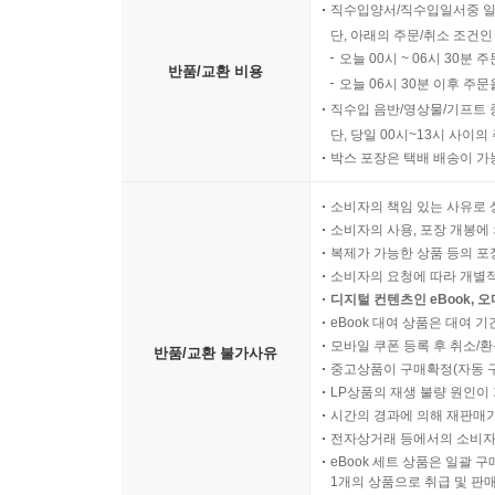
직수입양서/직수입일서중 일
단, 아래의 주문/취소 조건인
오늘 00시 ~ 06시 30분 
반품/교환 비용
오늘 06시 30분 이후 주문
직수입 음반/영상물/기프트 
단, 당일 00시~13시 사이
박스 포장은 택배 배송이 가
소비자의 책임 있는 사유로 
소비자의 사용, 포장 개봉에 
복제가 가능한 상품 등의 포장을 
소비자의 요청에 따라 개별
디지털 컨텐츠인 eBook, 
eBook 대여 상품은 대여 기
모바일 쿠폰 등록 후 취소/환
반품/교환 불가사유
중고상품이 구매확정(자동 
LP상품의 재생 불량 원인이 기
시간의 경과에 의해 재판매가
전자상거래 등에서의 소비자
eBook 세트 상품은 일괄 
1개의 상품으로 취급 및 판매