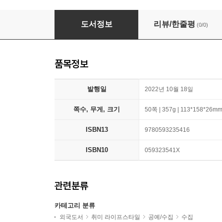
Ex Libris: 50 Postcards 미치코 가쿠타니
도서정보
리뷰/한줄평
(0/0)
품목정보
발행일
2022년 10월 18일
쪽수, 무게, 크기
50쪽 | 357g | 113*158*26m
ISBN13
9780593235416
ISBN10
059323541X
관련분류
카테고리 분류
외국도서
취미 라이프스타일
공예/수집
수집