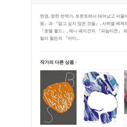
한영, 영한 번역가. 토론토에서 태어났고 서울에
용』과 『알고 싶지 않은 것들』, 사뮈엘 베케
『호텔 월드』, 제니 페이건의 『파놉티콘』 외
틸리 윌든의 『아미...
작가의 다른 상품