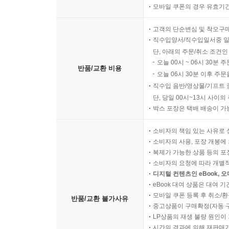
모바일 쿠폰의 경우 유효기간(
고객의 단순변심 및 착오구
직수입양서/직수입일서중 일
단, 아래의 주문/취소 조건인
오늘 00시 ~ 06시 30분 
반품/교환 비용
오늘 06시 30분 이후 주문
직수입 음반/영상물/기프트 
단, 당일 00시~13시 사이
박스 포장은 택배 배송이 가
소비자의 책임 있는 사유로 
소비자의 사용, 포장 개봉에 
복제가 가능한 상품 등의 포장을 
소비자의 요청에 따라 개별
디지털 컨텐츠인 eBook, 
eBook 대여 상품은 대여 기
모바일 쿠폰 등록 후 취소/환
반품/교환 불가사유
중고상품이 구매확정(자동 
LP상품의 재생 불량 원인이 기
시간의 경과에 의해 재판매가