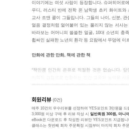
이야기에는 여섯 사람이 등장합니다. 슈퍼히어로에
우디, 러스티 반에 전학 온 남학생 초키 화이트와 
교사 조앤 콜이 그들입니다. 그들의 나이, 신분,
얼음 결정처럼 얼어붙어 있는 풀리지 않는 서사는
바라보는 어머니의 쓸쓸한 얼굴, 10대 소년의 충
휩싸인 실패한 노년의 환각 등 요람에서 무덤에 이
만화에 관한 만화, 책에 관한 책
“책만큼 인간의 은유로 적절한 것은 없습니다. 
미학적 경험으로 전환하는 인간 고유의 능력을 사
불확실한 어린 시절의 감각, 사랑, 형언할 수 
결과물입니다.” ? 크리스 웨어
회원리뷰
(0건)
우표만 한 크기의 작은 칸들과 그 사이를 채우며
매주 10건의 우수리뷰를 선정하여 YES포인트 3만원을 드
3,000원 이상 구매 후 리뷰 작성 시
일반회원 300원, 마니아
무력하며 무감정한 인물들 너머로 만화가가 그려 
eBook은 다운로드 후 작성한 리뷰만 YES포인트 지급됩니
실망과 절망에 전 이들이지만, 한 사람의 막다른 골
클래스는 첫번째 회차 주문확정 시점부터 마지막 회차 주문