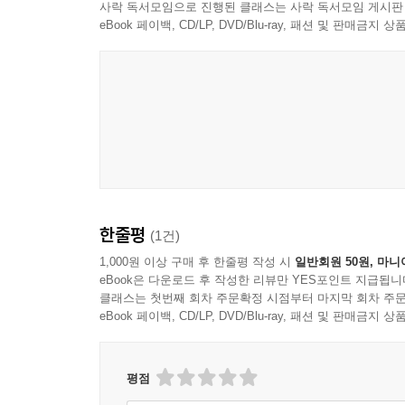
열어둡니다. 크리스 웨어는 더스트재킷에 『러스티 
사락 독서모임으로 진행된 클래스는 사락 독서모임 게시판
만한 이야기(재킷을 어떻게 접으라든지, 어떻게 
eBook 페이백, CD/LP, DVD/Blu-ray, 패션 및 판매금
오래도록 쥐게 되고, 긴 물리적인 시간을 쏟은 탓에
클리셰를 생소하게 느끼게 합니다. “형언할 수 없
해치우고 더 중요한 걸 하려는 독자의 속도를 늦춥니
기억의 재현과 불완전한 도구
크리스 웨어는 첫 만화책인 『지미 코리건』(한국어판 
이야기를 시작했고 그것이 『러스티 브라운』이 
한줄평
(1건)
있었습니다. 네브래스카의 어린 시절을 작은 캐릭
스스로 나아가려고 하지 않는다면 시간이 우리를 앞
1,000원 이상 구매 후 한줄평 작성 시
일반회원 50원, 마니
eBook은 다운로드 후 작성한 리뷰만 YES포인트 지급됩니
클래스는 첫번째 회차 주문확정 시점부터 마지막 회차 주문
기억은 개인의 서사를 유지하는 엔진이고 나의 
eBook 페이백, CD/LP, DVD/Blu-ray, 패션 및 판매금
도구로만 스스로를 도울 수 있습니다. 그리고 만화는
어떻든 만화가의 기억이라는 깔때기를 통해 걸러져 
배경으로 그렸고, 등장시킨 모든 인물마다의 자질
평점
이해하려 합니다.