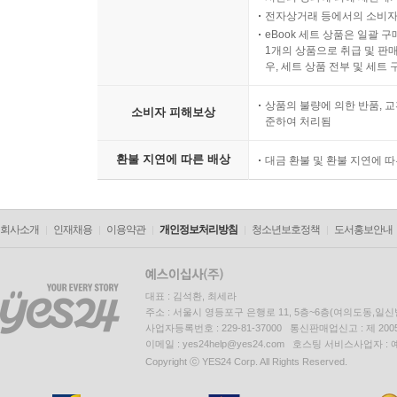
전자상거래 등에서의 소비자
eBook 세트 상품은 일괄 
1개의 상품으로 취급 및 판매
우, 세트 상품 전부 및 세트
상품의 불량에 의한 반품, 교
소비자 피해보상
준하여 처리됨
환불 지연에 따른 배상
대금 환불 및 환불 지연에 
회사소개
인재채용
이용약관
개인정보처리방침
청소년보호정책
도서홍보안내
대표 : 김석환, 최세라
주소 : 서울시 영등포구 은행로 11, 5층~6층(여의도동,일신
사업자등록번호 : 229-81-37000 통신판매업신고 : 제 200
이메일 : yes24help@yes24.com 호스팅 서비스사업자 :
Copyright ⓒ YES24 Corp. All Rights Reserved.