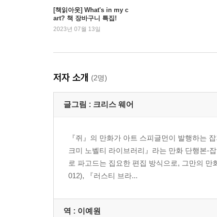
[책읽아웃] What's in my c
art? 책 장바구니 특집!
2023년 07월 13일
저자 소개
(2명)
글그림 :
크리스 웨어
『쥐』의 만화가 아트 스피글먼이 발행하는 잡
크미 노벨티 라이브러리』라는 만화 단행본-잡지
로 파고드는 집요한 편집 방식으로, 그만의 만화
012), 『러스티 브라...
역 :
이예원