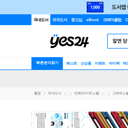
국내도서
외국도서
중고샵
eBook
크레마클럽
C
빠른분야찾기
베스트
신상품
이벤트
바이백
매
웰컴
국내도서
만화/라이트노벨
그래픽노