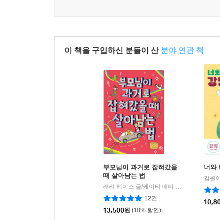
이 책을 구입하신 분들이 산
분야 연관 책
부모님이 과거로 잡혀갔을
너와 
때 살아남는 법
김원아
래리 헤이스 글/케이티 애비 그림/윤영 역
다
|
12건
10,8
13,500
원
(10% 할인)