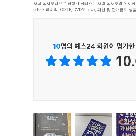
하지만 이 책은 주인공이 겪는 위기를 유쾌하고 즐
사락 독서모임으로 진행된 클래스는 사락 독서모임 게시판
모습은 자연스레 독자들을 웃음 짓게 한다. 특히 
eBook 페이백, CD/LP, DVD/Blu-ray, 패션 및 판매금
압도적인 즐거움을 선사한다.
재미있는 책은 그 자체로 가치가 있다. 빠른 
어린이들도 순식간에 책을 읽어 나갈 수 있도록 
10
명의 예스24 회원이 평가한
머트와 함께 지금껏 경험하지 못한 멋진 모험을 떠나
10.
“꼭 기억하렴. 넌 무엇이든 할 수 있다는 걸.”
부모님을 찾으며 있는 그대로의 나를 발견하고, 인
주인공 일라이자의 주변에는 뛰어난 능력을 지닌 사람
천재 과학자인 아빠…. 반면 일라이자에게는 눈에 띄
일라이자의 아빠는 주인공에게 ‘두려움을 떨쳐 내면 
떠나 위험한 상황을 헤쳐 나가며 일라이자는 자신이
깨닫는다.