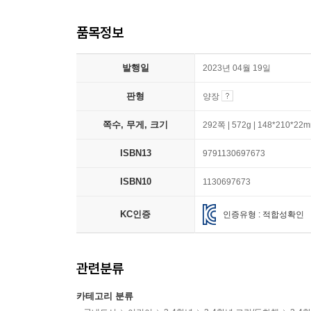
품목정보
발행일
2023년 04월 19일
판형
양장
쪽수, 무게, 크기
292쪽 | 572g | 148*210*22
ISBN13
9791130697673
ISBN10
1130697673
KC인증
인증유형 : 적합성확인
관련분류
카테고리 분류