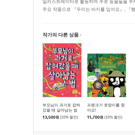
일러스트레이터로 활동하며 주로 동물들을 주제로
주요 작품으로 『우리는 바지를 입어요』, 『행복
작가의 다른 상품
부모님이 과거로 잡혀
프랭크가 호랑이를 찾
갔을 때 살아남는 법
아요!
13,500
원
(10% 할인)
11,700
원
(10% 할인)