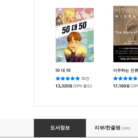
50 대 50
이주하는 인
30건
13,320
원
(10% 할인)
17,100
원
(10
부모님이 화성으로 가 버렸을 때 살아남는 법
도서정보
리뷰/한줄평
(10/0)