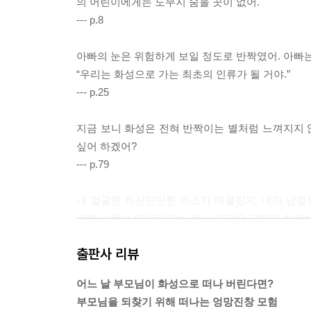
의 어린이에게는 도무지 숨을 곳이 없어.
--- p.8
아빠의 눈은 위험하게 보일 정도로 반짝였어. 아빠는
“우리는 화성으로 가는 최초의 인류가 될 거야.”
--- p.25
지금 보니 화성은 전혀 반짝이는 별처럼 느껴지지 않
싶어 하겠어?
--- p.79
내 얼굴엔 자신만만한 미소가 떠올랐지. 내가 남들보
감에 마음이 뜨거워지는 걸 느낀 적은 그때가 처음
--- p.129
출판사 리뷰
중요한 건 두려움에 떨며 인생을 살지 말아야 한다
어느 날 부모님이 화성으로 떠나 버린다면?
서 종종 그 사실을 잊어버리는 것 같아.
부모님을 되찾기 위해 떠나는 엉망진창 모험
--- p.271