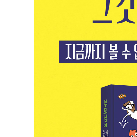
28. 기린을 타는 법
29. 누군가를 믿는 법
30. 흡혈 오징어와 미치광이 억만장자로부터 동시
31. 로켓을 훔치는 법
32. 로켓을 조종하는 법
33. 아주 나쁜 소식
34. 우주에서 싸워서 이기는 법
35. 흡혈 오징어를 들고 있는 미치광이 억만장자로
36. 미치광이 억만장자가 있는 좀비 바이오봇 동물
37. 이미 엎지른 우유를 두고 후회하지 않는 법
38. 우주에서 폭탄이 터져도 살아남는 법
39. 엄마 아빠가 우리를 다시 원하도록 만드는 법
40. 6주 후