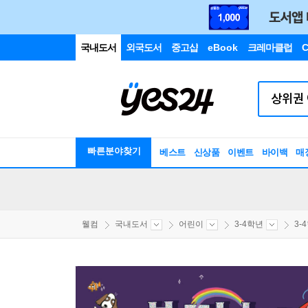
국내도서
외국도서
중고샵
eBook
크레마클럽
C
빠른분야찾기
베스트
신상품
이벤트
바이백
매
웰컴
국내도서
어린이
3-4학년
3-