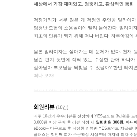
세상에서 가장 재미있고, 엉뚱하고, 환상적인 동화
마지막으로 나를 향한 분노가 가장 컸어. 이 모든 상
걱정거리가 너무 많은 게 걱정인 주인공 일라이자
엄청 세게.
엄청난 모험의 소용돌이에 빨려 들어간다. 일라이자
최초의 인류가 되기 위해 떠나 버린다. 하루아침에 
--- p.280
물론 일라이자는 살아가는 데 문제가 없다. 천재 
남긴 편지 뒷면에 적혀 있는 수상한 단어 하나가
살아남아 부모님을 되찾을 수 있을까? 한번 빠지
떠나 보자!
부모님 없는 세상에서 온갖 위기를 헤치고 살아남아
예측할 수 없는 전개가 선사하는 압도적인 즐거움
회원리뷰
(10건)
일라이자의 모험은 말도 안 되는 전개로 가득하다. 
매주 10건의 우수리뷰를 선정하여 YES포인트 3만원을 드
3,000원 이상 구매 후 리뷰 작성 시
일반회원 300원, 마니아
흡혈 오징어가 주인공을 공격하고, 뇌를 조종하는 
eBook은 다운로드 후 작성한 리뷰만 YES포인트 지급됩니
클래스는 첫번째 회차 주문확정 시점부터 마지막 회차 주문