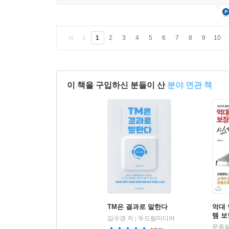
1
2
3
4
5
6
7
8
9
10
이 책을 구입하신 분들이 산
분야 연관 책
TM은 결과로 말한다
억대
템 
김수경 저
두드림미디어
|
문종필