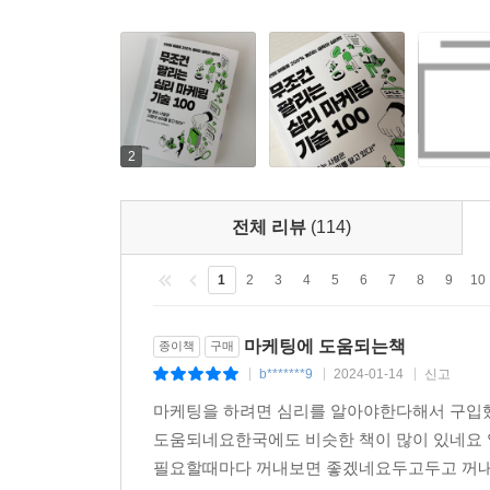
2
전체 리뷰
(114)
1
2
3
4
5
6
7
8
9
10
마케팅에 도움되는책
종이책
구매
b*******9
2024-01-14
신고
|
|
|
마케팅을 하려면 심리를 알아야한다해서 구입했
도움되네요한국에도 비슷한 책이 많이 있네요 
필요할때마다 꺼내보면 좋겠네요두고두고 꺼내서 