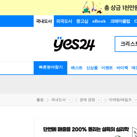
국내도서
외국도서
중고샵
eBook
크레마클럽
C
빠른분야찾기
베스트
신상품
이벤트
바이백
매
웰컴
국내도서
경제 경영
마케팅/세일즈