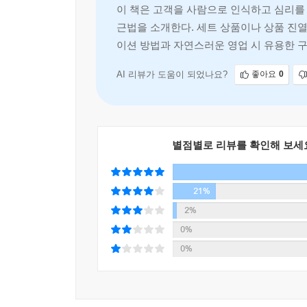
이 책은 고객을 사람으로 인식하고 심리를
동료 직원, 계속해서 잘나가는 가게에 숨은 ‘한 끗
근법을 소개한다. 세트 상품이나 상품 진열
통하지 않는다고 느낄 때, 애써도 2%가 부족하다고 
이션 방법과 자연스러운 영업 시 유용한 
사람의 심리를 알면 ‘무조건’ 팔린다!
AI 리뷰가 도움이 되었나요?
좋아요
0
‘잘 파는 사람’으로 성장시키고 고객을 사로잡는
설득의 심리기술
총 5장으로 구성돼 있다. 1장은 내가 파는 상품이
별점별로 리뷰를 확인해 보세
하는 17가지 카피 기술을, 3장에서는 상대의 
5장에서는 까다로운 고객도 내 편이 되게 만들어 
21%
이 책에서 제시하는 방법들은 쉽다. 인기 강사로 
2%
돋보이게 하는 간단한 방법들이 가득하고 고객의 마
0%
않는 것들이다. 게다가 특정 업종에 제한되지 않고 
0%
비즈니스의 원칙은 100분의 1이 쌓이는 것이다. 
매출이 두 배로 뛸 것이다. 이 책과 함께 ‘잘 파는 