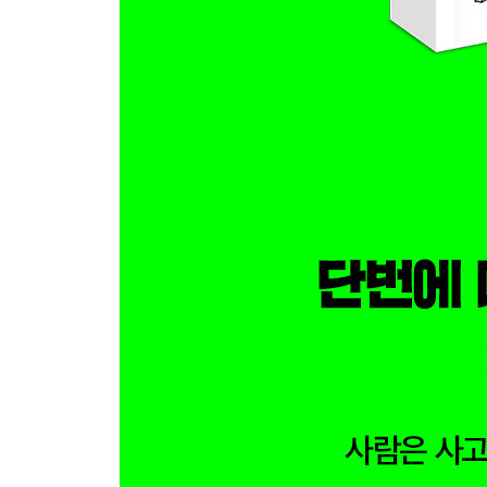
심리 마케팅 기술 053 내 편을 만드는 간단한 방법
심리 마케팅 기술 054 상대의 ‘개인적 거리’에 들어
심리 마케팅 기술 055 평소에도 긍정적으로 말해야
심리 마케팅 기술 056 자주 웃으면 일이 늘어난다
심리 마케팅 기술 057 항상 매력적으로 보이는 사
심리 마케팅 기술 058 누구나 민감한 감각이 하나
심리 마케팅 기술 059 상대의 생각을 알고 싶다면?
심리 마케팅 기술 060 협상할 때 뜻밖의 단서가 되
심리 마케팅 기술 061 결론을 말하는 대신 질문형
심리 마케팅 기술 062 가장 좋은 것은 고객이 직접
심리 마케팅 기술 063 대화를 이끌어가려면 ‘5W1H
심리 마케팅 기술 064 까다로운 고객은 ‘삽입 화법
심리 마케팅 기술 065 상대에게 거부감을 주지 않는
심리 마케팅 기술 066 부탁할 때는 꼭 ‘이유’를 붙이
심리 마케팅 기술 067 원하는 것을 모두 얻으려면 
심리 마케팅 기술 068 영업에도 쿠션이 필요하다
심리 마케팅 기술 069 내가 하는 말이 내 인상을 정