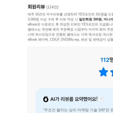
흥미와 관심을 끌지 못하면 설명할 기회도 없다.
회원리뷰
고수들은 사람의 심리부터 알고 움직인다.
(114건)
매주 10건의 우수리뷰를 선정하여 YES포인트 3만원을 드
3,000원 이상 구매 후 리뷰 작성 시
일반회원 300원, 마니아
현장에서 바로 써먹고 즉시 효과를 보는
eBook은 다운로드 후 작성한 리뷰만 YES포인트 지급됩니
실전 심리기술 100가지를 담았다
클래스는 첫번째 회차 주문확정 시점부터 마지막 회차 주문
사락 독서모임으로 진행된 클래스는 사락 독서모임 게시판
● 심리 마케팅 기술 1 시식 코너에서 먹고 난 후 그
eBook 페이백, CD/LP, DVD/Blu-ray, 패션 및 판매금
● 심리 마케팅 기술 2 TV 홈쇼핑에서 쓰는 ‘이게 다
● 심리 마케팅 기술 3 대화의 승기를 잡는 간단한 
112
● 심리 마케팅 기술 4 5번 이상 마주치면 호감도가
시식 코너에서 그 제품을 사게 되는 이유는 혜택을 
구성품을 소개하는 것은 ‘이게 다가 아닙니다’ 전략을
사람이고, 호감도를 올리기 위해서는 거리를 좁히는
설명할 수 있다.
AI가 리뷰를 요약했어요!
회사에서, 가게에서, 내 잠재고객을 상대하고 있다면
"무조건 팔리는 심리 마케팅 기술 100"
사업을 하면서 직접 터득한 실전용 핵심 심리기술 