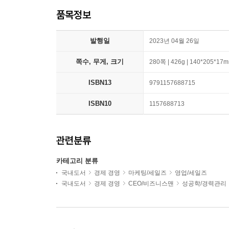
품목정보
발행일
2023년 04월 26일
쪽수, 무게, 크기
280쪽 | 426g | 140*205*17
ISBN13
9791157688715
ISBN10
1157688713
관련분류
카테고리 분류
국내도서
경제 경영
마케팅/세일즈
영업/세일즈
국내도서
경제 경영
CEO/비즈니스맨
성공학/경력관리