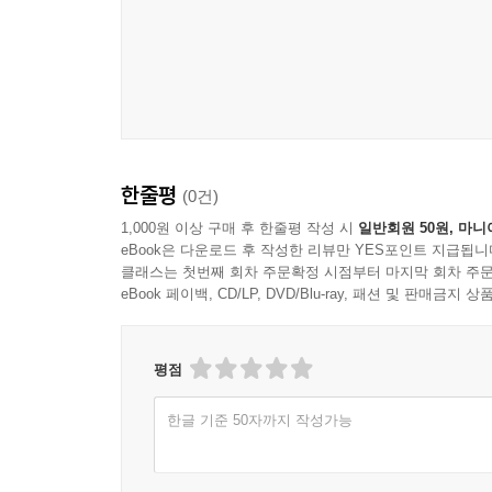
---p.205 「스피드 쿠킹 가금류 요리」 중에서
바비큐를 하다 보면 남는 음식이 자주 생긴다는 사
쉽다. 이런 이유 외에도 이 조리법에는 넉넉한 인
한 줌으로 맛있는 두 번째 식사를 만드는 것은 우리
---p.255 「바비큐 음식」 중에서
한줄평
(0건)
1,000원 이상 구매 후 한줄평 작성 시
일반회원 50원, 마니
eBook은 다운로드 후 작성한 리뷰만 YES포인트 지급됩니
클래스는 첫번째 회차 주문확정 시점부터 마지막 회차 주문
eBook 페이백, CD/LP, DVD/Blu-ray, 패션 및 판매금
평점
한글 기준 50자까지 작성가능