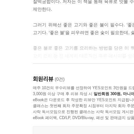
찰떡궁합이다. 저자는 이 책을 통해 육류로 맛볼 
제안한다.
바비큐에 있어 불 요리에 중독된 모든 사람들이 정복
게 조리된 소고기 브리스킷은 훌륭한 바비큐의 성
그러기 위해선 좋은 고기와 좋은 불이 필수다. ‘
이 느껴지는, 입 안에서 녹는 미식의 열반을 경험
고기다. ‘좋은 불’을 피우려면 좋은 숯이 필요한데,
부인하지 못한다.
---p.131 「바비큐계의 대표 주자」 중에서
좋은 불로 좋은 고기를 요리하는 방법을 담은 이 책
꼬치 요리 등 전 세계의 대표적인 육류 레시피를 망
여럿이 나눠 먹기 위해 만든 통으로 된 가금류 요리
으로 익힐 때는 껍질은 태우지 않으면서도 속까지 
먼저, 육류를 살펴보자. 우리가 구매한 육류가 그
도 껍질이 아주 바삭바삭해진다는 사실에 놀라지 마
회원리뷰
방법 또한 쉽게 알아낼 수 있다. 근육과 결합 조직
(0건)
상이다.
매주 10건의 우수리뷰를 선정하여 YES포인트 3만원을 드
---p.186 「통가금류 요리」 중에서
3,000원 이상 구매 후 리뷰 작성 시
일반회원 300원, 마니아
다음으로, 불이 무엇이고 열에서 발생한 에너지가
eBook은 다운로드 후 작성한 리뷰만 YES포인트 지급됩니
있게 된다. 이것이 왜 불을 조절해야 하는지, 그
고기를 좀 더 작게 자르면 더 빠르게 익힐 수 있을
클래스는 첫번째 회차 주문확정 시점부터 마지막 회차 주문
저자가 소개하는 물리학의 아주 단순한 원리만 이해
사락 독서모임으로 진행된 클래스는 사락 독서모임 게시판
더 많은 것을 할 수 있다는 의미가 된다. 시즈닝
그릴 바비큐는 특별한 경험이다. 주방을 벗어나 
eBook 페이백, CD/LP, DVD/Blu-ray, 패션 및 판매금
생각해야 한다고 한 말을 기억하는가? 따라서 표면
수고스러움이 육즙 가득한 고기 한 점과 함께 눈 녹
드의 연육작용이 더 빠르게 진행될 수도 있는데 깊