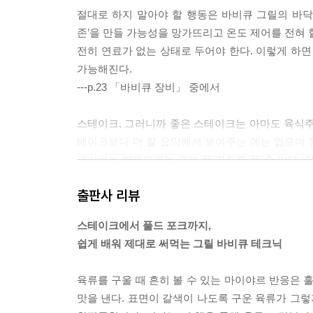
절대로 하지 말아야 할 행동은 바비큐 그릴의 바닥
존’을 만들 가능성을 망가뜨리고 온도 제어를 전혀 할
전히 연료가 없는 상태로 두어야 한다. 이렇게 하면
가능해진다.
---p.23 「바비큐 장비」 중에서
스테이크, 그러니까 좋은 스테이크는 아마도 육식주
테이크보다 더 잘 요약해서 보여주는 예는 없으며 완
요리하는 방법으로는 크게 두 가지를 들 수 있다. 
해 뜨겁게 마무리하는 방법도 있는데 나중에 다루게
출판사 리뷰
---p.36 「스테이크」 중에서
스테이크에서 풀드 포크까지,
만약 내가 영원히 한 가지 방법으로만 고기 요리를 할
쉽게 배워 제대로 써먹는 그릴 바비큐 테크닉
주를 채운 욕조에서 목욕을 하는 것과 같다. 간단히
미는 강렬하게 만드는가 하면, 찜이라는 조리법을
육류를 구울 때 흔히 볼 수 있는 마이야르 반응은 
있다.
맛을 낸다. 표면이 갈색이 나도록 구운 육류가 그렇
---p.100 「훈제+찜」 중에서