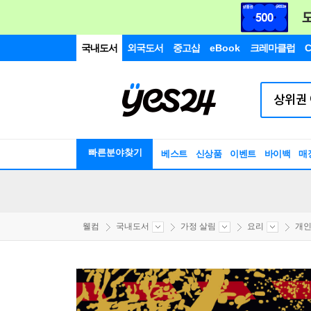
국내도서
외국도서
중고샵
eBook
크레마클럽
C
빠른분야찾기
베스트
신상품
이벤트
바이백
매
웰컴
국내도서
가정 살림
요리
개