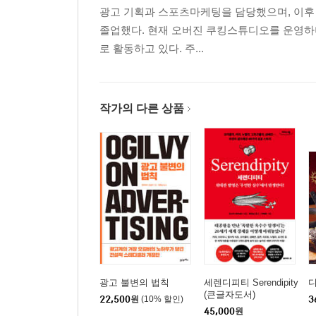
광고 기획과 스포츠마케팅을 담당했으며, 이후 영국에
졸업했다. 현재 오버진 쿠킹스튜디오를 운영하
로 활동하고 있다. 주...
작가의 다른 상품
광고 불변의 법칙
세렌디피티 Serendipity
(큰글자도서)
22,500
원
(10% 할인)
3
45,000
원