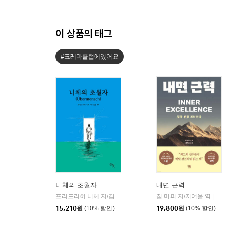
이 상품의 태그
#크레마클럽에있어요
니체의 초월자
내면 근력
프리드리히 니체 저/김철 편역
히읏
짐 머피 저/지여울 역
윌북(
|
|
15,210
원
(10% 할인)
19,800
원
(10% 할인)