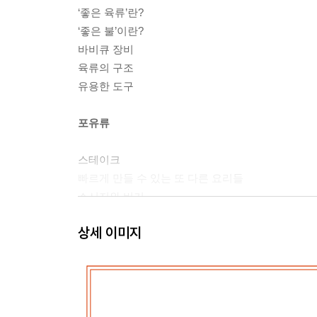
‘좋은 육류’란?
‘좋은 불’이란?
바비큐 장비
육류의 구조
유용한 도구
포유류
스테이크
빠르게 만들 수 있는 또 다른 요리들
소시지와 버거
훈제＋찜
상세 이미지
바비큐계의 대표 주자
기타 슬로 쿠킹 요리
모든 포유류의 갈비
가금류