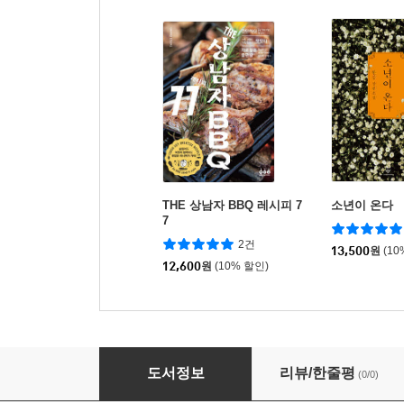
THE 상남자 BBQ 레시피 7
소년이 온다
7
2건
13,500
원
(10
12,600
원
(10% 할인)
SEARED 시어드
도서정보
리뷰/한줄평
(0/0)