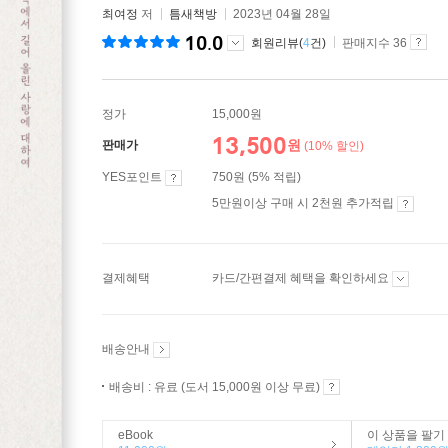
최여정
저
틈새책방
2023년 04월 28일
10.0
회원리뷰(
4
건)
판매지수 36
정가
15,000원
13,500
원
판매가
(10% 할인)
YES포인트
750원 (5% 적립)
5만원이상 구매 시 2천원 추가적립
결제혜택
카드/간편결제 혜택을 확인하세요
배송안내
배송비 : 유료 (도서 15,000원 이상 무료)
eBook
이 상품을 팔기