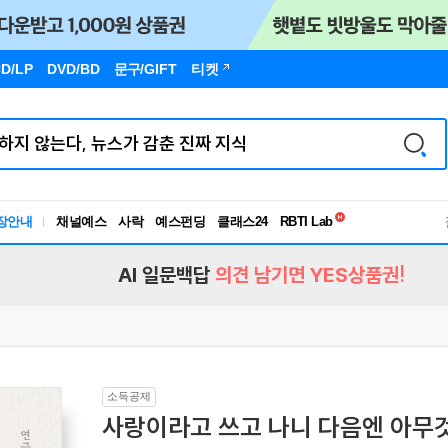
D/LP
DVD/BD
문구
/GIFT
티켓
독서유형검사
RBTI Lab
장안내
채널예스
사락
예스펀딩
클래스24
독서유형검사
AI 일문백답
의견 남기면 YES상품권!
소득공제
사랑이라고 쓰고 나니 다음엔 아무