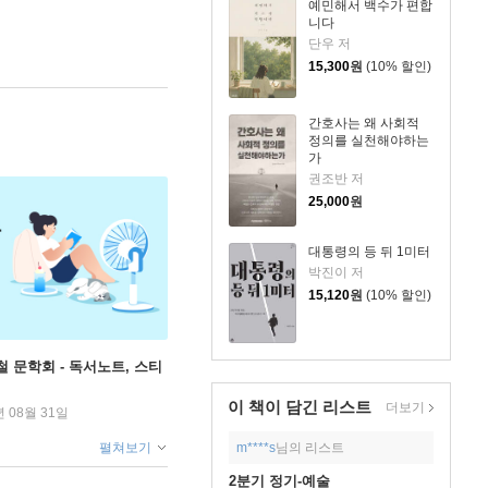
예민해서 백수가 편합
니다
단우 저
15,300
원
(10% 할인)
간호사는 왜 사회적
정의를 실천해야하는
가
권조반 저
25,000
원
대통령의 등 뒤 1미터
박진이 저
15,120
원
(10% 할인)
철 문학회 - 독서노트, 스티
이 책이 담긴
리스트
더보기
년 08월 31일
펼쳐보기
m****s
님의 리스트
2분기 정기-예술