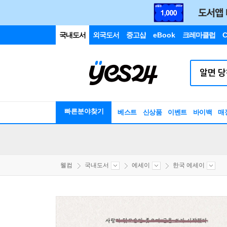
국내도서
외국도서
중고샵
eBook
크레마클럽
C
빠른분야찾기
베스트
신상품
이벤트
바이백
매
웰컴
국내도서
에세이
한국 에세이