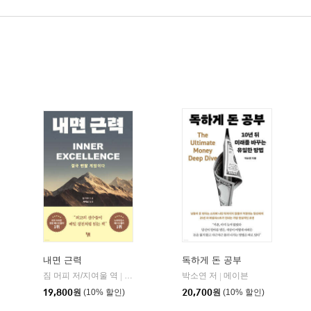
내면 근력
독하게 돈 공부
짐 머피 저/지여울 역
현대지성
윌북(willbook)
박소연 저
메이븐
|
|
|
19,800
원
(10% 할인)
20,700
원
(10% 할인)