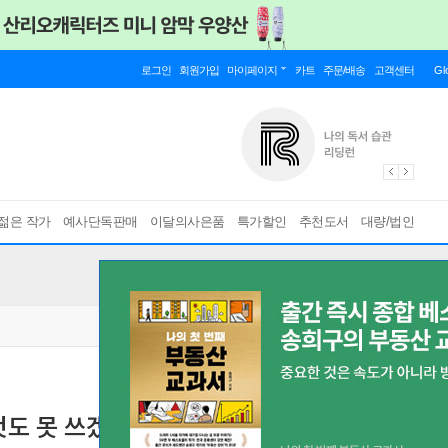
로그인
회원가입
마이페이지
카트
주문/배송
고객센터
Gl
젊은 작가
예사단독판매
이달의사은품
특가할인
추천도서
대량/법인
것도 못 쓰겠다
연극에서 길어 올린 사랑에 대하여