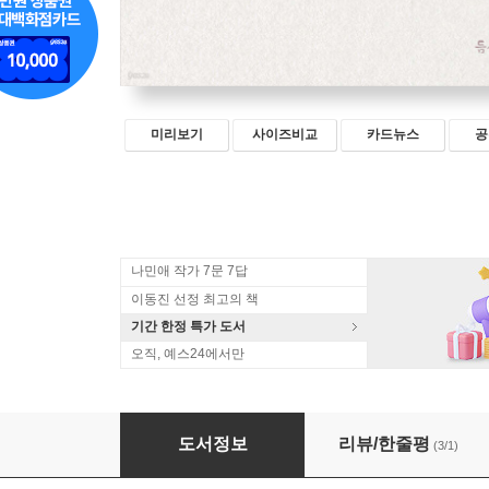
미리보기
사이즈비교
카드뉴스
공
나민애 작가 7문 7답
이동진 선정 최고의 책
기간 한정 특가 도서
오직, 예스24에서만
사랑이라고 쓰고 나니 다음엔 아무것도 못 쓰겠
도서정보
리뷰/한줄평
(3/1)