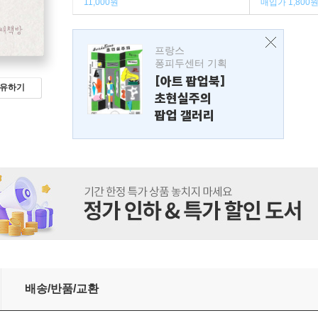
11,000원
매입가 1,800
프랑스
퐁피두센터 기획
[아트 팝업북]
유하기
초현실주의
팝업 갤러리
다
배송/반품/교환