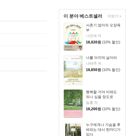
이 분야 베스트셀러
더보기
사춘기 엄마의 오장육
부
나민애 저
16,020
원
(10% 할인)
너를 아끼며 살아라
나태주 저
16,650
원
(10% 할인)
행복할 거야 이래도
되나 싶을 정도로
일홍 저
16,200
원
(10% 할인)
누구에게나 가슴을 후
벼파는 대사 한마디가
있다