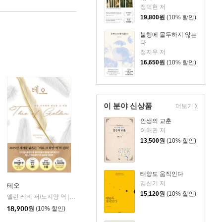
정덕현 저
19,800
원
(10% 할인)
불행에 몰두하지 않는
다
정지우 저
16,650
원
(10% 할인)
이 분야 신상품
더보기
인생의 교훈
이해관 저
13,500
원
(10% 할인)
태양도 움직인다
김신기 저
테오
15,120
원
(10% 할인)
앨런 레비 저/노지양 역
오팬하우스
|
18,900
원
(10% 할인)