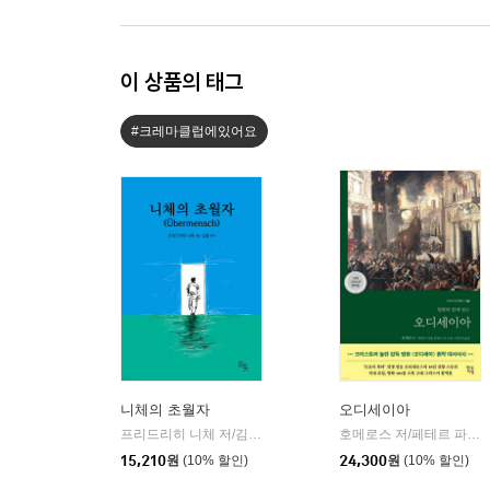
이 상품의 태그
#크레마클럽에있어요
니체의 초월자
오디세이아
프리드리히 니체 저/김철 편역
히읏
호메로스 저/페테르 파울 루벤스 그림/박문재 역
|
15,210
원
(10% 할인)
24,300
원
(10% 할인)