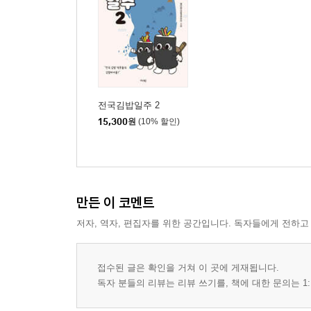
김정자김밥……………………… 312
다가미…………………………… 314
가시어멍김밥…………………… 316
이순신김밥……………………… 318
남춘식당………………………… 320
전국김밥일주 2
서귀포
15,300
원
(10% 할인)
오는정김밥……………………… 322
다정이네 올레시장 본점 …… 324
분식후경………………………… 326
한라네김밥……………………… 328
만든 이 코멘트
복음이네김밥만두……………… 330
저자, 역자, 편집자를 위한 공간입니다. 독자들에게 전하고
접수된 글은 확인을 거쳐 이 곳에 게재됩니다.
독자 분들의 리뷰는 리뷰 쓰기를, 책에 대한 문의는 1: