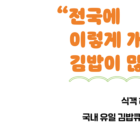
교남김밥…………………………… 78
늘솜김밥…………………………… 80
모녀김밥…………………………… 82
원조누드치즈김밥………………… 84
통통김밥 남대문시장점 ………… 86
명화당 명동1호점 ………………… 88
끼니야봉…………………………… 90
엔돌핀김밥………………………… 92
성북구 · 강북구
고른햇살…………………………… 94
호랑이김밥………………………… 96
오래누드김밥……………………… 98
이공김밥 안암본점 …………… 100
라온김밥………………………… 102
동대문구 · 광진구 · 노원구 · 성동구