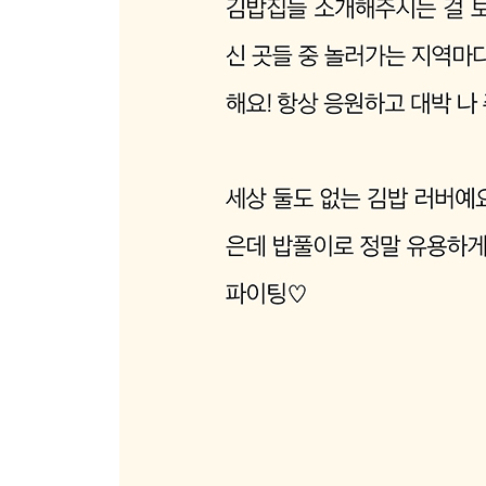
영도 옥천횟집 ………………… 262
영도 사또분식 ………………… 264
수영 광안시장박고지김밥 …… 266
금정 동원분식 ………………… 268
금정 명품달인김밥 본점 ……… 270
금정 소다미김밥 ……………… 272
서면 큰손김밥 ………………… 274
서면 팔미분식 ………………… 276
해운대 가원김밥 ……………… 278
ESSAY_유부김밥, 짭조름한 매력………… 280
[ 광주 · 전라도 ]
광주
백줄만죽………………………… 284
용쓰91김밥 …………………… 286