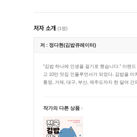
대왕김밥전대정문……………… 288
전라도
저자 소개
전주 오선모옛날김밥 ………… 290
(1명)
전주 최태연반반김밥 ………… 292
전주 오원집 본점 ……………… 294
저 :
정다현(김밥큐레이터)
전주 경아분식 ………………… 296
완주 도원김밥 ………………… 298
“김밥 하나에 인생을 걸기로 했습니다.” 이랜
익산 처갓집김밥 ……………… 300
고 10만 맛집 인플루언서가 되었다. 김밥을 미치도
정읍 옛날김밥 ………………… 302
통영, 거제, 대구, 부산, 제주도까지 한 달여 간
여수 바다김밥 ………………… 304
부안 빅마마김밥 ……………… 306
[ 제주 ]
작가의 다른 상품
제주
참맛나김밥……………………… 310