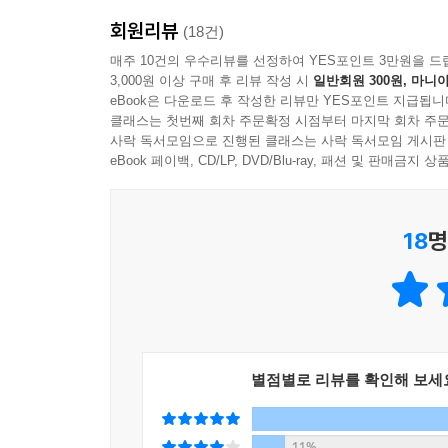
다양한 김밥의 형태가 주는 놀라움과 즐거움도 함
회원리뷰
화룡점점이다.
(18건)
매주 10건의 우수리뷰를 선정하여 YES포인트 3만원을 드
3,000원 이상 구매 후 리뷰 작성 시
일반회원 300원, 마니아
“저도 김밥 좀 아는데 전국에 이렇게 개성 넘치
eBook은 다운로드 후 작성한 리뷰만 YES포인트 지급됩니
방방곡곡을 누볐을 저자의 발품에 박수를 보냅니다.
클래스는 첫번째 회차 주문확정 시점부터 마지막 회차 주문
사락 독서모임으로 진행된 클래스는 사락 독서모임 게시판
‘전문가가 인정한 김밥큐레이터 정다현이 가려 뽑은 전
eBook 페이백, CD/LP, DVD/Blu-ray, 패션 및 판매금
더 맛있고 더 매력적인 김밥들의 향연!
18
명
유부김밥, 짭조름한 매력 - 서울 유부김밥과 부산 
서울에서 파는 유부김밥은 잘게 잘라낸 유부를 오
유부김밥은 유부를 볶아 내지 않고 졸이는 형태다.
충격의 소금김밥 탐방기
전남 완도산 100장에 28,000원 하는 최고
별점별로 리뷰를 확인해 보세
하면서 밥맛이 굉장히 좋았다. 소금은 그냥 소금이
더해주었다.
11%