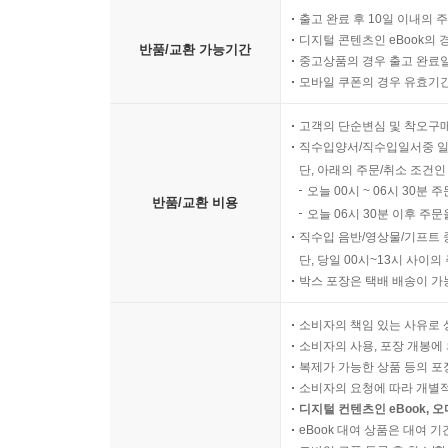
출고 완료 후 10일 이내의 
디지털 콘텐츠인 eBook의 
반품/교환 가능기간
중고상품의 경우 출고 완료일
모바일 쿠폰의 경우 유효기간(
고객의 단순변심 및 착오구
직수입양서/직수입일서중 일
단, 아래의 주문/취소 조건인
오늘 00시 ~ 06시 30분 
반품/교환 비용
오늘 06시 30분 이후 주문
직수입 음반/영상물/기프트 
단, 당일 00시~13시 사이
박스 포장은 택배 배송이 가
소비자의 책임 있는 사유로 
소비자의 사용, 포장 개봉에 
복제가 가능한 상품 등의 포장을 
소비자의 요청에 따라 개별
디지털 컨텐츠인 eBook, 
eBook 대여 상품은 대여 기