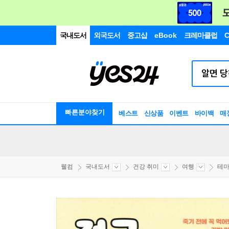
국내도서
외국도서
중고샵
eBook
크레마클럽
C
빠른분야찾기
베스트
신상품
이벤트
바이백
매
웰컴
국내도서
건강 취미
여행
테