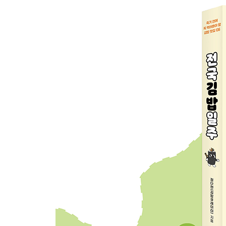
물고기…………………………… 104
엄마맘약선김밥………………… 106
한아름분식……………………… 108
유부김밥………………………… 110
해밀칼국수&김밥 ……………… 112
강남구 · 강동구 · 서초구
무미유미………………………… 114
푸드2900 논현시티점 ………… 116
루비떡볶이……………………… 118
136길육미 ……………………… 120
둔촌김밥………………………… 122
골드김밥 방배점 ……………… 124
유미분…………………………… 126
서호김밥………………………… 128
해남원조김밥…………………… 130
웰빙다시마청계산김밥………… 132