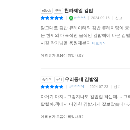
천하제일 김밥
eBook
구매
n*****5
2024-09-16
신고
|
|
|
말그대로 김밥 큐레이터의 김밥 큐레이팅이 궁
운 한끼의 대표적인 음식인 김밥책에 나온 김밥
시길 작가님을 응원해본다
더보기
이 리뷰가 도움이 되었나요?
우리동네 김밥집
종이책
구매
c********4
2024-07-23
신고
|
|
|
아거기 마져.. 그렇지나도 김밥집 하는데....
팔릴까.책에서 다양한 김밥가게 잘보았습니다
이 리뷰가 도움이 되었나요?