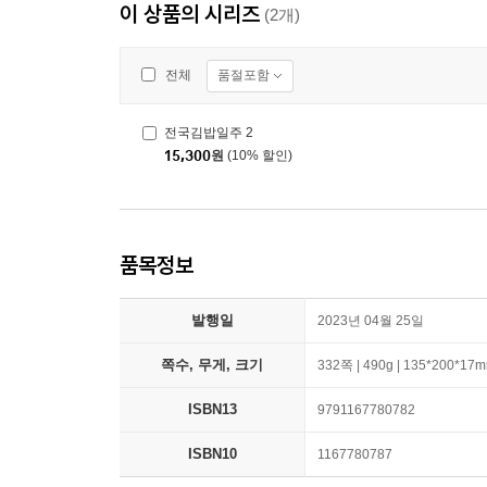
이 상품의 시리즈
(2개)
품절포함
전체
전국김밥일주 2
15,300
원
(10% 할인)
품목정보
발행일
2023년 04월 25일
쪽수, 무게, 크기
332쪽 | 490g | 135*200*17
ISBN13
9791167780782
ISBN10
1167780787