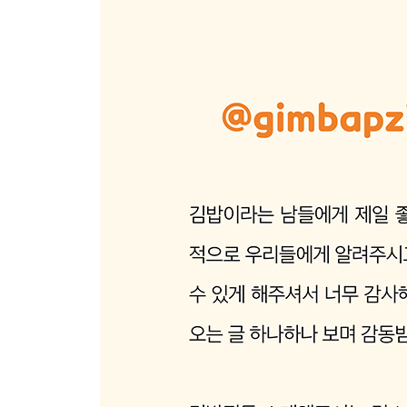
안동 원진네김밥 ……………… 236
진주 땡초김밥 본점 …………… 238
창원 아희손김밥 ……………… 240
창원 창동분식 ………………… 242
사천 삼천포충무김밥 ………… 244
사천 유정김밥 ………………… 246
거제 쌤김밥 …………………… 248
거제 배말칼국수김밥 본점 …… 250
통영 풍화김밥 ………………… 252
울산
자성당…………………………… 254
새벽을여는김밥………………… 256
[ 부산 ]
영도 백설대학 ………………… 260