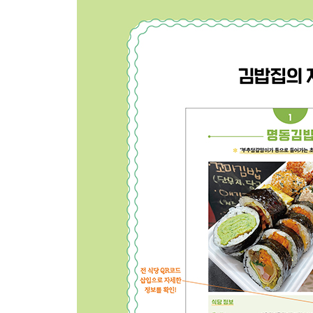
성남 백나예김밥 ……………… 158
고양 요리다김요리 …………… 160
고양 이순녀계란말이김밥 …… 162
고양 여미재 …………………… 164
군포 웰빙고추김밥 …………… 166
의정부 엄마김밥 ……………… 168
평택 까망김하얀밥 …………… 170
과천 오매김밥 ………………… 172
남양주 왕김밥 ………………… 174
여주 나루터김밥 ……………… 176
ESSAY_김밥의 본질이란 이런 게 아닐까… 178
[강원도 · 대전 · 충청도]
강원도
속초 장홍김밥 ………………… 182