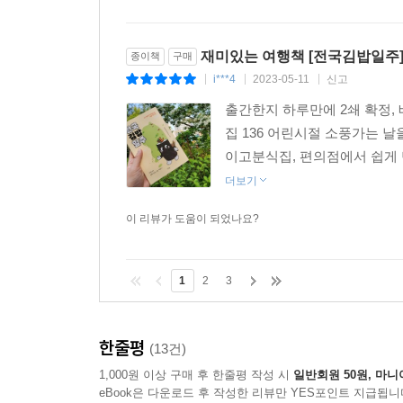
재미있는 여행책 [전국김밥일주
종이책
구매
i***4
2023-05-11
신고
|
|
|
출간한지 하루만에 2쇄 확정,
집 136 어린시절 소풍가는 
이고분식집, 편의점에서 쉽게 만
더보기
이 리뷰가 도움이 되었나요?
1
2
3
한줄평
(13건)
1,000원 이상 구매 후 한줄평 작성 시
일반회원 50원, 마니
eBook은 다운로드 후 작성한 리뷰만 YES포인트 지급됩니