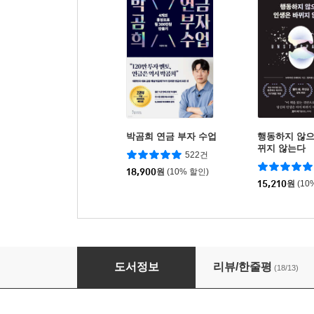
박곰희 연금 부자 수업
행동하지 않으
뀌지 않는다
522건
18,900
원
(10% 할인)
15,210
원
(10
전국김밥일주
도서정보
리뷰/한줄평
(18/13)