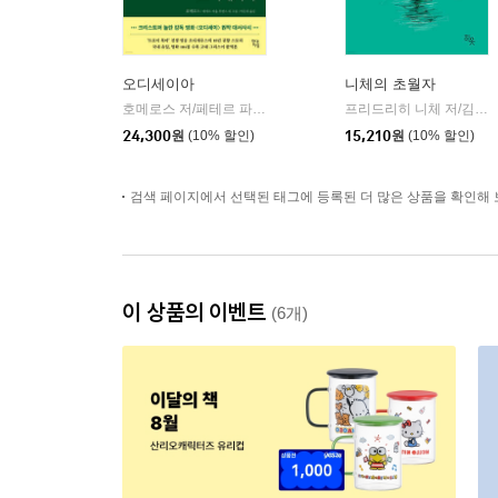
오디세이아
니체의 초월자
호메로스 저/페테르 파울 루벤스 그림/박문재 역
현대지성
프리드리히 니체 저/김철 편역
|
24,300
원
(10% 할인)
15,210
원
(10% 할인)
검색 페이지에서 선택된 태그에 등록된 더 많은 상품을 확인해 
이 상품의 이벤트
(6개)