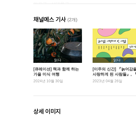
마포구 · 서대문구
샐러마리…………………………… 50
채널예스 기사
맛있는집…………………………… 52
(2개)
올바른김밥………………………… 54
연희김밥 망원점 ………………… 56
연우김밥…………………………… 58
보물섬김밥………………………… 60
난…………………………………… 62
읽다
읽다
키친봄날…………………………… 64
[큐레이션] 책과 함께 하는
[이주의 신간] 『늙어감
가을 미식 여행
사랑하게 된 사람들』, 
아콘스톨…………………………… 66
국김밥일주』 외
2024년 10월 30일
2023년 04월 26일
용산구 · 종로구 · 중구
오토김밥 본점 …………………… 68
싱싱나라김밥……………………… 70
상세 이미지
바다포차돌섬 이태원점 ………… 72
서하네김밥………………………… 74
팔판동꼬마김밥앤토스트………… 76