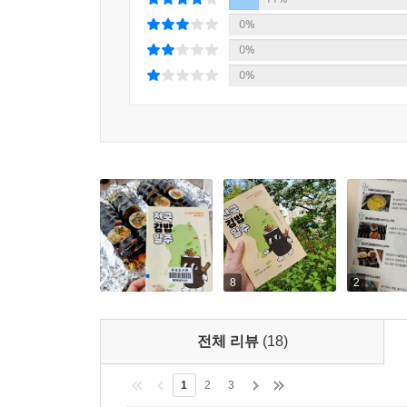
김밥도 커스터마이징 하는 시대 - 성수동, 풀리김밥
0%
지금까지의 김밥집에서는 볼 수 없었던 내 맘대로 싸
0%
야채는 뺄 수 있도록 되어 있고, 넣고 싶은 재료
0%
들어가 생각보다 비싸다는 생각은 들지 않았다.
지금도 일주일에 서너 번은 새로운 김밥집을 찾아다
여정을 멈추지 않을 예정이다. 인스타그램의 [@gimb
그래도 우린 하나 통한 게 있어, 김밥! 김밥을 좋아
20년간 ‘김밥테이너’로 살아오며 밥알이 김에 달
눈물나게 반갑고 놀랍기까지 했다. 김밥은 음식이기도
8
2
음식도 아니고 새로운 음식도 아니지만 이보다 더 
간단하지만은 않은 것에서 김밥은 예술이기까지 하다
전체 리뷰
(18)
김밥책을 통해 김밥도 인생도 잘 말아줘~ 잘 눌러줘
1
2
3
_ 자두, 뮤지션, 대표곡 [김밥], [대화가 필요해]