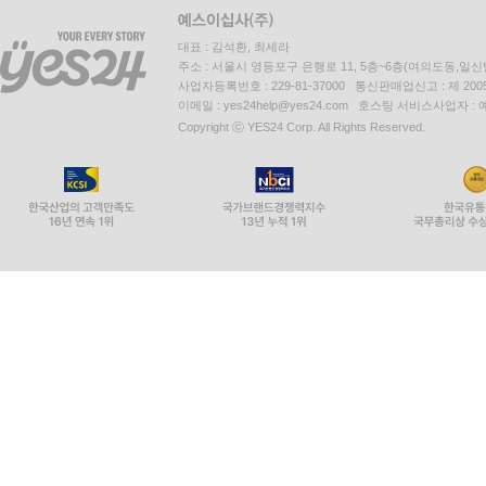
대표 : 김석환, 최세라
주소 : 서울시 영등포구 은행로 11, 5층~6층(여의도동,일신
사업자등록번호 : 229-81-37000 통신판매업신고 : 제 200
이메일 : yes24help@yes24.com 호스팅 서비스사업자 :
Copyright ⓒ YES24 Corp. All Rights Reserved.