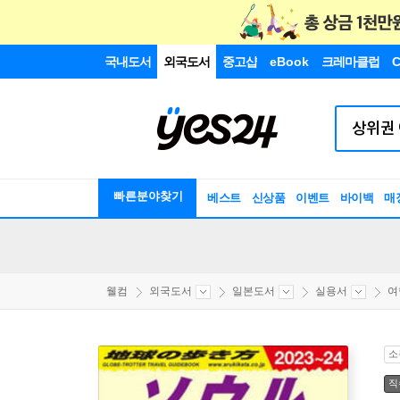
국내도서
외국도서
중고샵
eBook
크레마클럽
C
빠른분야찾기
베스트
신상품
이벤트
바이백
매
웰컴
외국도서
일본도서
실용서
여
소
직