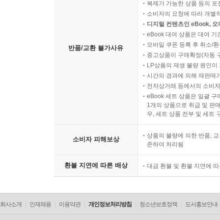
복제가 가능한 상품 등의 포장을 
소비자의 요청에 따라 개별
디지털 컨텐츠인 eBook, 
eBook 대여 상품은 대여 기
모바일 쿠폰 등록 후 취소/환
반품/교환 불가사유
중고상품이 구매확정(자동 
LP상품의 재생 불량 원인이 기
시간의 경과에 의해 재판매가
전자상거래 등에서의 소비자
eBook 세트 상품은 일괄 
1개의 상품으로 취급 및 판매
우, 세트 상품 전부 및 세트
상품의 불량에 의한 반품, 교
소비자 피해보상
준하여 처리됨
환불 지연에 따른 배상
대금 환불 및 환불 지연에 
회사소개
인재채용
이용약관
개인정보처리방침
청소년보호정책
도서홍보안내