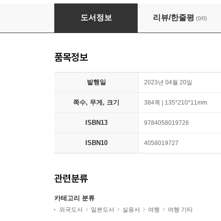
地球の步き方 ソウル 2023~2024年版
도서정보
리뷰/한줄평
(0/0)
품목정보
발행일
2023년 04월 20일
쪽수, 무게, 크기
384쪽 | 135*210*11mm
ISBN13
9784058019726
ISBN10
4058019727
관련분류
카테고리 분류
외국도서
일본도서
실용서
여행
여행 기타