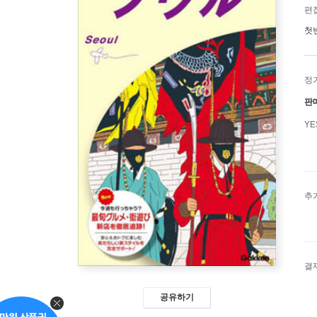
편
첫
정
판
Y
추
결
공유하기