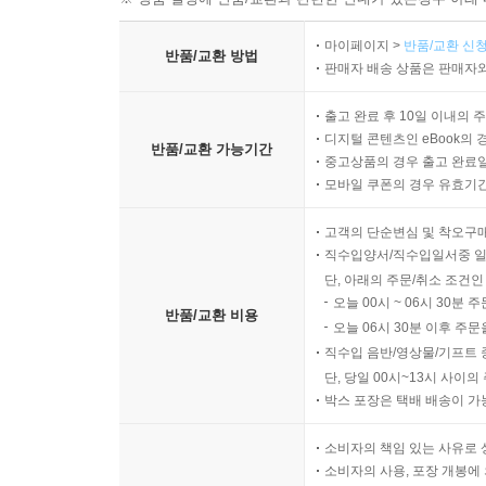
마이페이지 >
반품/교환 신청
반품/교환 방법
판매자 배송 상품은 판매자와
출고 완료 후 10일 이내의 
디지털 콘텐츠인 eBook의 
반품/교환 가능기간
중고상품의 경우 출고 완료일
모바일 쿠폰의 경우 유효기간(
고객의 단순변심 및 착오구
직수입양서/직수입일서중 일
단, 아래의 주문/취소 조건인
오늘 00시 ~ 06시 30분 
반품/교환 비용
오늘 06시 30분 이후 주문
직수입 음반/영상물/기프트 
단, 당일 00시~13시 사이
박스 포장은 택배 배송이 가
소비자의 책임 있는 사유로 
소비자의 사용, 포장 개봉에 