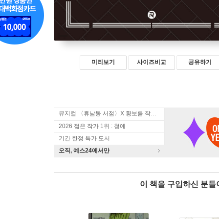
미리보기
사이즈비교
공유하기
뮤지컬 〈휴남동 서점〉X 황보름 작가 북토크
2026 젊은 작가 1위 : 청예
기간 한정 특가 도서
오직, 예스24에서만
이 책을 구입하신 분