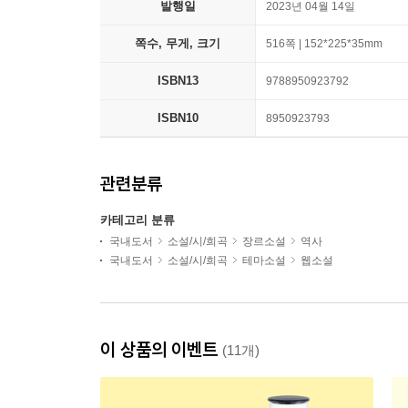
발행일
2023년 04월 14일
쪽수, 무게, 크기
516쪽 | 152*225*35mm
ISBN13
9788950923792
ISBN10
8950923793
관련분류
카테고리 분류
국내도서
소설/시/희곡
장르소설
역사
국내도서
소설/시/희곡
테마소설
웹소설
이 상품의 이벤트
(11개)