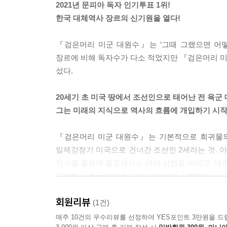
2021년 문피아 독자 인기투표 1위!
한국 대체역사 장르의 신기원을 열다!
『검은머리 미군 대원수』는 ‘그때 그랬으면 어떻
장르에 비해 독자수가 다소 적었지만 『검은머리 미
섰다.
20세기 초 미국 땅에서 조선인으로 태어난 전 육군 
그는 미래의 지식으로 역사의 흐름에 개입하기 시작하
『검은머리 미군 대원수』는 기본적으로 회귀물의
일제강점기 미국으로 건너간 조선인 2세라는 것. 
지식을 활용해 물밑에서는 여러 사업을 버리고, 대외
굵직한 사건들에 매우 깊게 개입하기 시작한다.
회원리뷰
김유진의 최종 목표는 제2차 세계대전에 참전해 일
(1건)
이름을 남긴 인물들과 함께 김유진이 목표를 이루는
매주 10건의 우수리뷰를 선정하여 YES포인트 3만원을 드