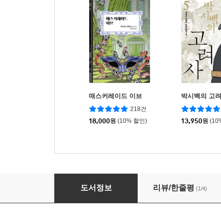
매스커레이드 이브
박시백의 고려
218건
18,000
원
(10% 할인)
13,950
원
(10
검은머리 미군 대원수 2
도서정보
리뷰/한줄평
(1/4)