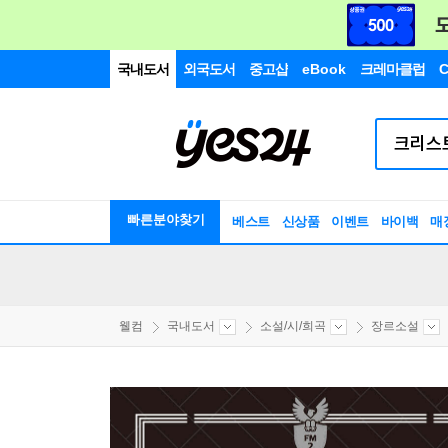
국내도서
외국도서
중고샵
eBook
크레마클럽
C
빠른분야찾기
베스트
신상품
이벤트
바이백
매
웰컴
국내도서
소설/시/희곡
장르소설