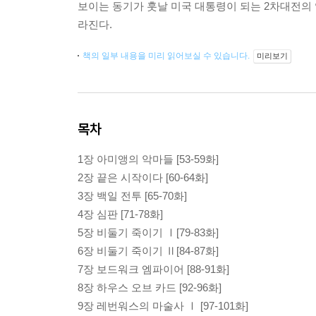
보이는 동기가 훗날 미국 대통령이 되는 2차대전의
라진다.
책의 일부 내용을 미리 읽어보실 수 있습니다.
미리보기
목차
1장 아미앵의 악마들 [53-59화]
2장 끝은 시작이다 [60-64화]
3장 백일 전투 [65-70화]
4장 심판 [71-78화]
5장 비둘기 죽이기 Ⅰ[79-83화]
6장 비둘기 죽이기 Ⅱ[84-87화]
7장 보드워크 엠파이어 [88-91화]
8장 하우스 오브 카드 [92-96화]
9장 레번워스의 마술사 Ⅰ [97-101화]