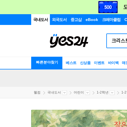
국내도서
외국도서
중고샵
eBook
크레마클럽
C
빠른분야찾기
베스트
신상품
이벤트
바이백
매
웰컴
국내도서
어린이
1-2학년
1-