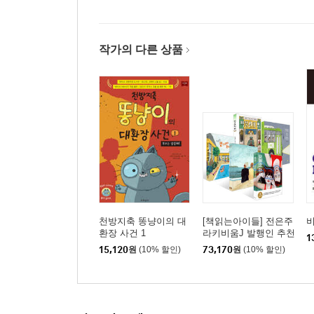
작가의 다른 상품
천방지축 똥냥이의 대
[책읽는아이들] 전은주
환장 사건 1
라키비움J 발행인 추천
1
초등 5~6학년 세트
15,120
원
(10% 할인)
73,170
원
(10% 할인)