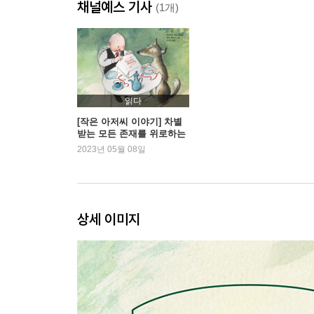
채널예스 기사
(1개)
읽다
[작은 아저씨 이야기] 차별
받는 모든 존재를 위로하는
그림책
2023년 05월 08일
상세 이미지