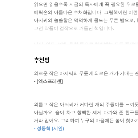
읽으면 읽을수록 지금의 독자에게 꼭 필요한 위로를
에릭손의 아름다운 수채화입니다. 그림책이란 이런 
아저씨의 쓸쓸함은 먹먹하게 물드는 푸른 밤으로,
고전 작품이 걸작으로 거듭난 책입니다.
나이, 외모, 성별, 취향 등으로 차별받는 모든 존재
소외된 존재들이 만든 아름답고 단단한 연대
추천평
우리가 사는 이 세상에는 많은 차별이 존재합니
외로운 작은 아저씨의 무릎에 외로운 개가 기대는 순
만듭니다. 장애인 혼자서 이동할 수 있는 편의시설이
- [엑스프레센]
성별로 등 말도 안 되는 갖가지 이유로 세상에는
어른들은 잘 모릅니다. 그리고 그런 어른들은 자
어리석은 사람들이 작은 아저씨를 따돌린 것처럼요
외롭고 작은 아저씨가 커다란 개의 주둥이를 느끼듯,
아닐까요. 숨이 차고 창백한 제게 다가와 준 친구
이 책은 동화지만 현실을 아름답게 그리지 않습니다
거라 믿어요. 그리하여 누구의 마음에든 봄이 찾아
함께, 소외된 존재끼리의 연대를 통해 얻는 작지
- 성동혁 (시인)
당하지만은 않지요. 작은 아저씨의 삶은 누군가와 