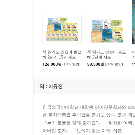
책 읽기도 연습이 필요
책 읽기도 연습이 필요
세
해 2단계 15권 세트
해 2단계 세트
126,000
원
(10% 할인)
58,500
원
(10% 할인)
1
역 :
이유진
한국외국어대학교 대학원 영어영문학과와 스웨덴
덴 문학작품을 우리말로 옮기고 있다. 옮긴 책
『누가 토플을 달래 줄까요?』 『위험한 여행』
어버린 모자』 『보이지 않는 아이: 아홉...