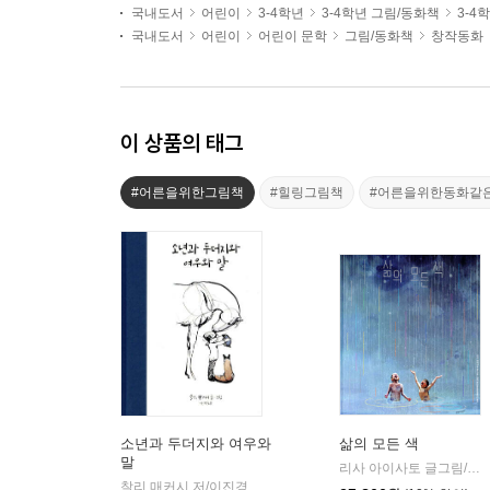
국내도서
어린이
3-4학년
3-4학년 그림/동화책
3-4
국내도서
어린이
어린이 문학
그림/동화책
창작동화
이 상품의 태그
#어른을위한그림책
#힐링그림책
#어른을위한동화같
소년과 두더지와 여우와
삶의 모든 색
말
리사 아이사토 글그림/김지은 역
찰리 매커시 저/이진경 역
상상의힘
|