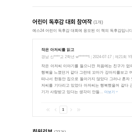
책을 읽는 우리는 단단한 연대와 지지가 얼마나 우
있다는 걸 알게 됩니다. ‘함께’의 의미와 소중함을 
어린이 독후감 대회 참여작
(1개)
예스24 어린이 독후감 대회에 응모된 이 책의 독후감입니다
작가의 말
30여년 전 저는 『작은 아저씨 이야기』를 썼고
작은 아저씨를 읽고
오랫동안 구할 수 없었습니다. 그런데 이제 책이 
경남 신****교 2학년 w*******l
2024-07-17
제21회 Y
|
|
함께 말이지요! - 바르브루 린드그렌
작은 아저씨 이야기를 들으니깐 처음에는 친구가 없
행복을 느꼈던거 같다 그런데 꼬마가 강아지를보고 껴
누리과정: 3월-친구, 규칙｜4월-봄, 동식물｜5월-나
떠나서 한동안 집으로 돌아가지 않았다 그러나 혼자 
저씨를 기다리고 있었다 아저씨는 행복했을꺼 같다 근
교과과정: 1-1 봄 1. 학교에 가면｜1-2 국어 10.
기가 사랑받고 있다는 생각이 안들...
더보기
2-1 국어 10. 다른 사람을 생각해요｜2-2 국어 7.
3-1 도덕 1. 나와 너, 우리 함께｜3-1 국어 4. 내 
1
회원리뷰
(23건)