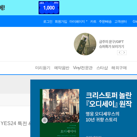
로그인
회원가입
마이페이지
카트
주문/배송
고객센터
Gl
미리듣기
예약음반
Vinyl전문관
스타샵
해외구매
] YES24 특전 & 포스터 종료