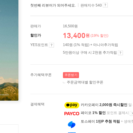
첫번째 리뷰어가 되어주세요.
판매지수 540
판매가
16,500원
13,400
원
할인가
(19% 할인)
YES포인트
140원 (1% 적립) + 마니아추가적립
5만원이상 구매 시 2천원 추가적립
추가혜택쿠폰
쿠폰받기
주문금액대별 할인쿠폰
결제혜택
카카오페이
2,000원 즉시할인
일
페이코
1% 할인
포인트 결제시
토스페이
1만P 추첨 적립
+ 생애