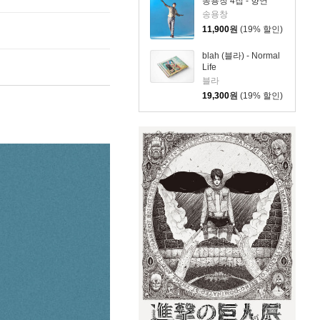
송용창 4집 - 향연
송용창
11,900
원
(19% 할인)
blah (블라) - Normal
Life
블라
19,300
원
(19% 할인)