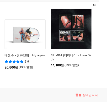
4
/4
배철수 - 정규앨범 : Fly again
GEMINI (제미나이) - Love Si
ck
2건
14,100
원
(19% 할인)
20,800
원
(19% 할인)
품절
상태입니다.