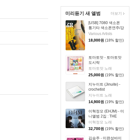
미리듣기 새 앨범
더보기
[USB] 7080 색소폰
통기타 색소폰연주/강
승용
Various Artists
18,000
원
(18% 할인)
토마토맛 - 토마토맛
도시락
토마토맛 노래
25,000
원
(19% 할인)
지누이트 (Jinuite) -
crochetist
지누이트 노래
14,900
원
(19% 할인)
이혁정모 (EHJM) - 미
니앨범 2집 : THE
MEN
이혁정모 노래
32,700
원
(19% 할인)
김승주 - 미완성바이