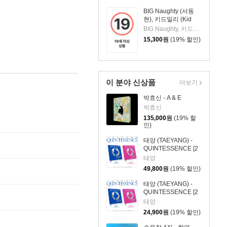
BIG Naughty (서동
현), 키드밀리 (Kid
Milli) - 미니앨범 [+]
BIG Naughty, 키드밀리
15,300
원
(19% 할인)
이 분야 신상품
더보기
박효신 - A & E
박효신
135,000
원
(19% 할
인)
태양 (TAEYANG) -
QUINTESSENCE [2
종 SET]
태양
49,800
원
(19% 할인)
태양 (TAEYANG) -
QUINTESSENCE [2
종 중 1종 랜덤발송]
태양
24,900
원
(19% 할인)