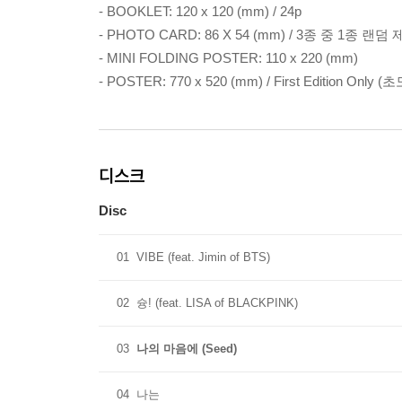
- BOOKLET: 120 x 120 (mm) / 24p
- PHOTO CARD: 86 X 54 (mm) / 3종 중 1종 랜덤
- MINI FOLDING POSTER: 110 x 220 (mm)
- POSTER: 770 x 520 (mm) / First Edition Only 
디스크
Disc
01
VIBE (feat. Jimin of BTS)
02
슝! (feat. LISA of BLACKPINK)
03
나의 마음에 (Seed)
04
나는