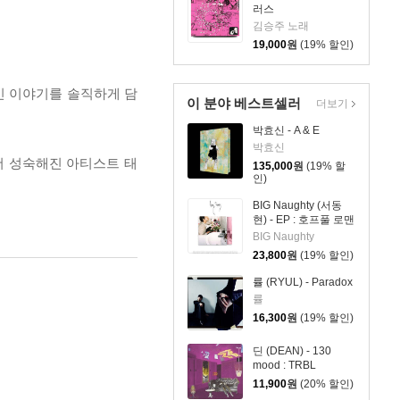
러스
김승주 노래
19,000
원
(19% 할인)
인적인 이야기를 솔직하게 담
이 분야 베스트셀러
더보기
박효신 - A & E
박효신
 더 성숙해진 아티스트 태
135,000
원
(19% 할
인)
BIG Naughty (서동
현) - EP : 호프풀 로맨
틱
BIG Naughty
23,800
원
(19% 할인)
률 (RYUL) - Paradox
률
16,300
원
(19% 할인)
딘 (DEAN) - 130
mood : TRBL
11,900
원
(20% 할인)