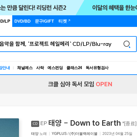
D/LP
DVD/BD
문구
/GIFT
티켓
독서유형검사
장안내
채널예스
사락
예스펀딩
클래스24
RBTI Lab
독서유형검사
크클 심야 독서 모임
OPEN
태양 - Down to Earth
EP
*[종료
CD
태양
노래
YGPLUS
/
(주)더블랙레이블
2023년 04월 25일