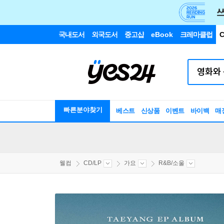
국내도서
외국도서
중고샵
eBook
크레마클럽
C
빠른분야찾기
베스트
신상품
이벤트
바이백
매
웰컴
CD/LP
가요
R&B/소울