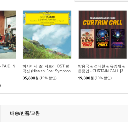
 PAID IN
히사이시 조: 지브리 OST 편
방용국 & 정대현 & 유영재 &
곡집 (Hisaishi Joe: Symphon
문종업 - CURTAIN CALL [3
ic Celebration) [2CD]
종 중 1종 랜덤발송]
35,800
원
(19% 할인)
19,300
원
(19% 할인)
)
배송/반품/교환