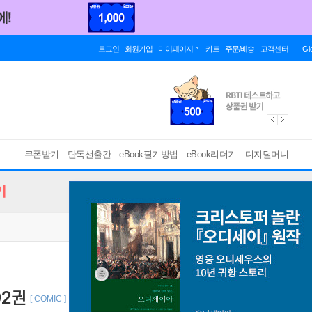
로그인
회원가입
마이페이지
카트
주문/배송
고객센터
Gl
쿠폰받기
단독선출간
eBook필기방법
eBook리더기
디지털머니
기
02권
[ COMIC ]