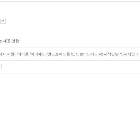
기
능 제공 안함
니터 미지원) /아이폰 /아이패드 /안드로이드폰 /안드로이드패드 /전자책단말기(저사양 기기 