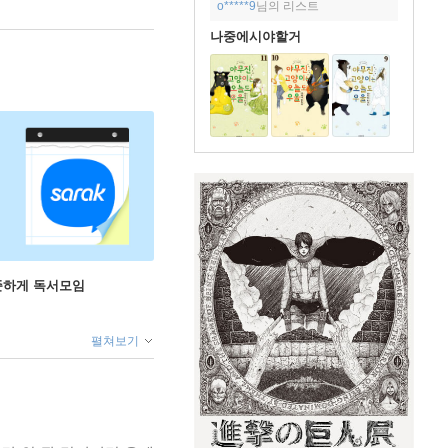
o*****9
님의 리스트
나중에시야할거
꾸준하게 독서모임
펼쳐보기