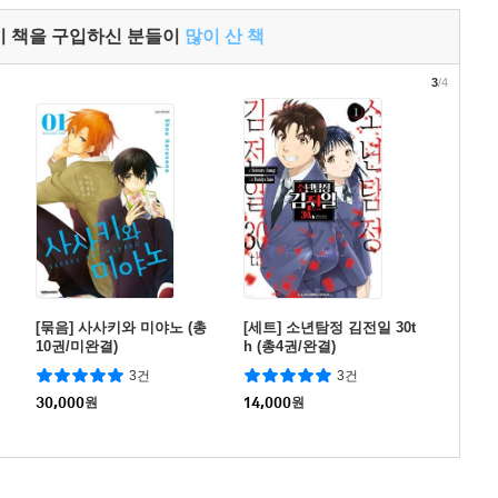
이 책을 구입하신 분들이
많이 산 책
3
/4
[묶음] 사사키와 미야노 (총
[세트] 소년탐정 김전일 30t
10권/미완결)
h (총4권/완결)
3건
3건
30,000
원
14,000
원