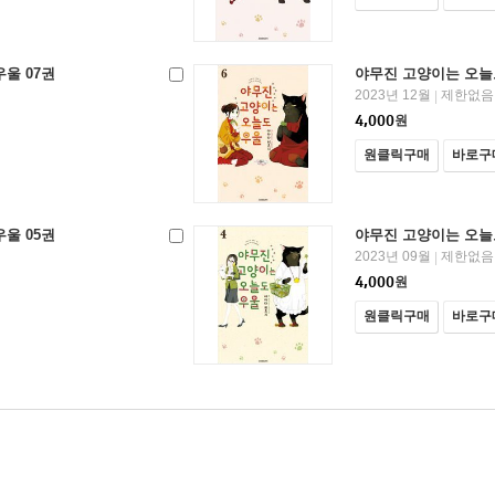
울 07권
야무진 고양이는 오늘도
2023년 12월
제한없음
|
4,000
원
원클릭구매
바로구
울 05권
야무진 고양이는 오늘도
2023년 09월
제한없음
|
4,000
원
원클릭구매
바로구