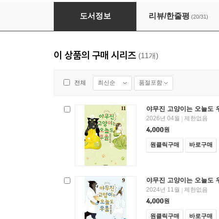
야무진 고양이는 오늘도 우울 02권
도서정보
리뷰/한줄평
(20/31)
이 상품의 구매 시리즈
(11개)
최신순
품절포함
전체
야무진 고양이는 오늘도 우
2026년 04월
제한없음
|
4,000
원
원클릭구매
바로구매
야무진 고양이는 오늘도 우
2024년 11월
제한없음
|
4,000
원
원클릭구매
바로구매