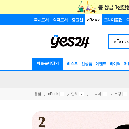
국내도서
외국도서
중고샵
eBook
크레마클럽
C
빠른분야찾기
베스트
신상품
이벤트
바이백
매
웰컴
eBook
만화
드라마
소장