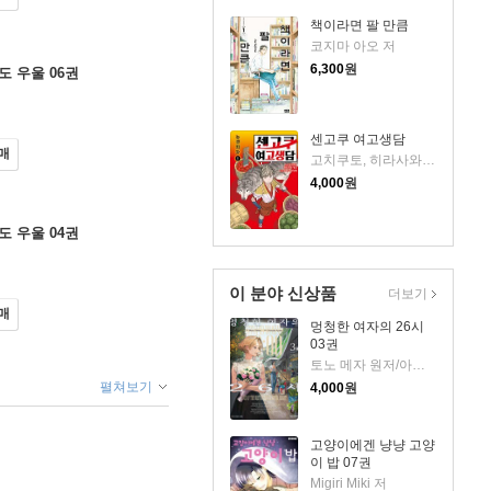
책이라면 팔 만큼
코지마 아오 저
6,300
원
 우울 06권
센고쿠 여고생담
매
고치쿠토, 히라사와 게코, 사와다 하지메 저
4,000
원
 우울 04권
이 분야 신상품
더보기
매
멍청한 여자의 26시
03권
토노 메자 원저/아야노 우라스케 글그림
펼쳐보기
4,000
원
고양이에겐 냥냥 고양
이 밥 07권
Migiri Miki 저