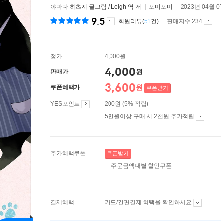
야마다 히츠지 글그림 / Leigh 역
저
포미포미
2023년 04월 
9.5
회원리뷰(
51
건)
판매지수 234
정가
4,000원
4,000
원
판매가
3,600
원
쿠폰혜택가
쿠폰받기
YES포인트
200원 (5% 적립)
5만원이상 구매 시 2천원 추가적립
추가혜택쿠폰
쿠폰받기
주문금액대별 할인쿠폰
결제혜택
카드/간편결제 혜택을 확인하세요