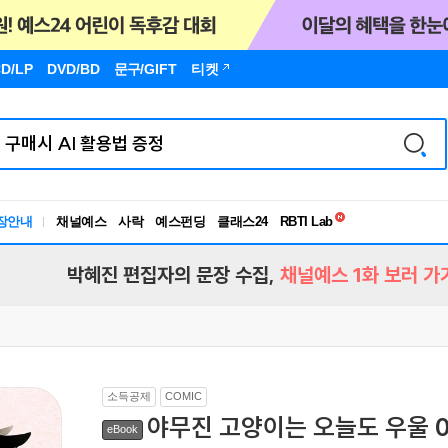
D/LP
DVD/BD
문구
/GIFT
티켓
독서유형검사
RBTI Lab
장안내
채널예스
사락
예스펀딩
클래스24
독서유형검사
박혜진 편집자의 문장 수집,
채널예스 1화 보러 가
소득공제
COMIC
야무진 고양이는 오늘도 우울 
eBook