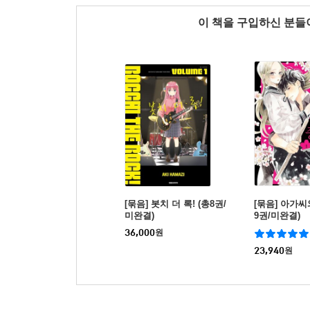
이 책을 구입하신 분
[묶음] 봇치 더 록! (총8권/
[묶음] 아가씨
미완결)
9권/미완결)
36,000
원
23,940
원