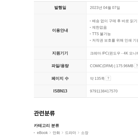
발행일
2023년 04월 07일
배송 없이 구매 후 바로 읽
제한없음
이용안내
TTS 불가능
저작권 보호를 위해 인쇄 기
지원기기
크레마 /PC(윈도우 - 4K 모
파일/용량
COMIC(DRM) | 175.96MB
페이지 수
약 135쪽
ISBN13
9791138417570
관련분류
카테고리 분류
eBook
만화
드라마
소장