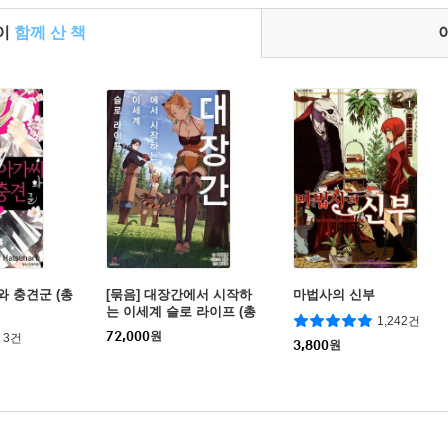
들이
함께 산 책
와 충견군 (총
[묶음] 대장간에서 시작하
마법사의 신부
는 이세계 슬로 라이프 (총
1,242건
12권/미완결)
72,000
원
3건
3,800
원