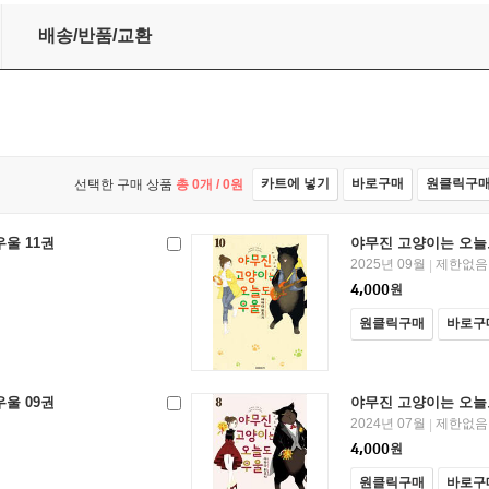
배송/반품/교환
카트에 넣기
바로구매
원클릭구
선택한 구매 상품
총
0
개 /
0
원
울 11권
야무진 고양이는 오늘도
2025년 09월
제한없음
|
4,000
원
원클릭구매
바로구
울 09권
야무진 고양이는 오늘도
2024년 07월
제한없음
|
4,000
원
원클릭구매
바로구