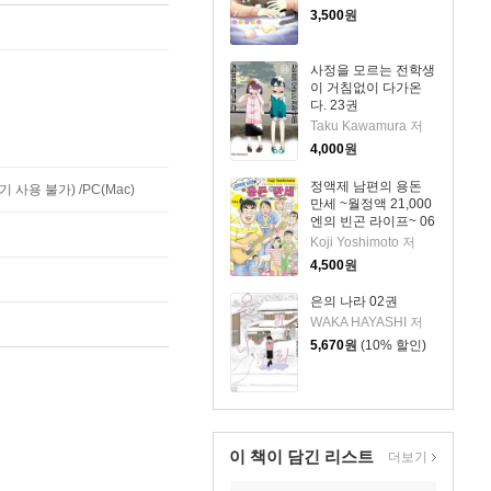
3,500
원
사정을 모르는 전학생
이 거침없이 다가온
다. 23권
Taku Kawamura 저
4,000
원
정액제 남편의 용돈
사용 불가) /PC(Mac)
만세 ~월정액 21,000
엔의 빈곤 라이프~ 06
권
Koji Yoshimoto 저
4,500
원
은의 나라 02권
WAKA HAYASHI 저
5,670
원
(10% 할인)
이 책이 담긴
리스트
더보기