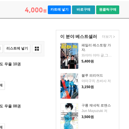
4,000
카트에 넣기
바로구매
원클릭구매
원
이 분야 베스트셀러
더보기
패밀리 레스토랑 가
매
리스트에 넣기
자.
와야마 야마 글,그림/현승희 역
5,400
원
 우울 10권
블루 피리어드
야마구치 츠바사 저
매
3,150
원
구룡 제네릭 로맨스
 우울 08권
Jun Mayuzuki 저
3,500
원
매