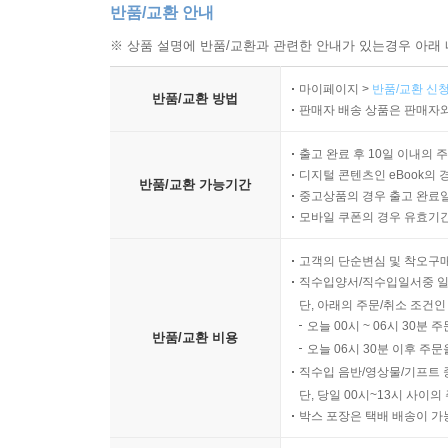
반품/교환 안내
※ 상품 설명에 반품/교환과 관련한 안내가 있는경우 아래 
마이페이지 >
반품/교환 신청
반품/교환 방법
판매자 배송 상품은 판매자와
출고 완료 후 10일 이내의 
디지털 콘텐츠인 eBook의 
반품/교환 가능기간
중고상품의 경우 출고 완료일
모바일 쿠폰의 경우 유효기간(
고객의 단순변심 및 착오구
직수입양서/직수입일서중 일
단, 아래의 주문/취소 조건인
오늘 00시 ~ 06시 30분 
반품/교환 비용
오늘 06시 30분 이후 주문
직수입 음반/영상물/기프트 
단, 당일 00시~13시 사이
박스 포장은 택배 배송이 가