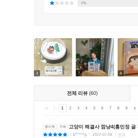
마음껏 뛰노는 장면에서 독자들은 흐뭇한 미소를 짓
0%
어른, 몸이 불편한 사람, 동물까지 누구나 입장료 
놀잇거리를 만들며 논다. 누구도 소외당하지 않고 
때문에 제대로 놀러 다니지 못하는 어린이들의 답답
3
7
4
전체 리뷰
(60)
1
2
3
4
5
6
7
8
9
고양이 해결사 깜냥4(홍민정 글 
종이책
구매
b******g
2022-02-09
신고
|
|
|