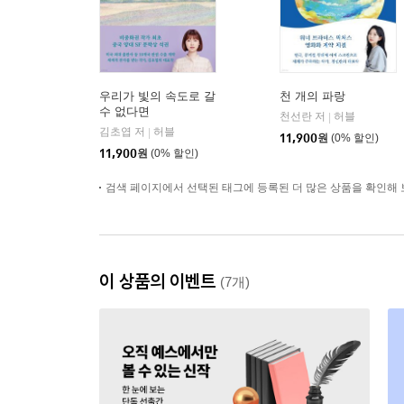
우리가 빛의 속도로 갈
천 개의 파랑
수 없다면
천선란 저
허블
|
김초엽 저
허블
|
11,900
원
(0% 할인)
11,900
원
(0% 할인)
검색 페이지에서 선택된 태그에 등록된 더 많은 상품을 확인해 
이 상품의 이벤트
(7개)