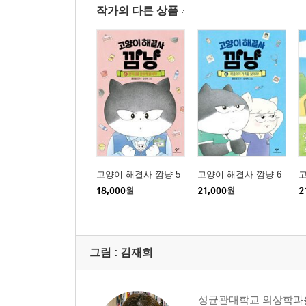
작가의 다른 상품
고양이 해결사 깜냥 5
고양이 해결사 깜냥 6
고
18,000
원
21,000
원
2
그림 :
김재희
성균관대학교 의상학과를