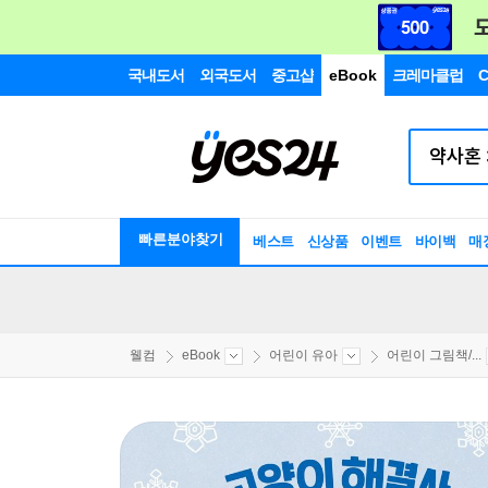
국내도서
외국도서
중고샵
eBook
크레마클럽
C
빠른분야찾기
베스트
신상품
이벤트
바이백
매
웰컴
eBook
어린이 유아
어린이 그림책/...