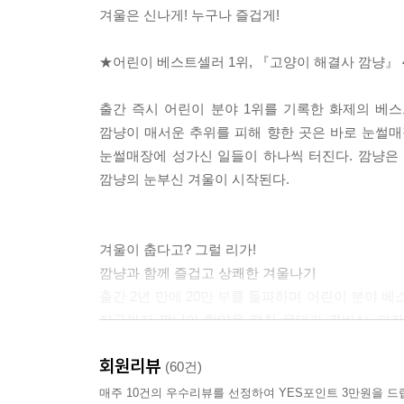
겨울은 신나게! 누구나 즐겁게!
★어린이 베스트셀러 1위, 『고양이 해결사 깜냥』 
출간 즉시 어린이 분야 1위를 기록한 화제의 베
깜냥이 매서운 추위를 피해 향한 곳은 바로 눈썰매장
눈썰매장에 성가신 일들이 하나씩 터진다. 깜냥은
깜냥의 눈부신 겨울이 시작된다.
겨울이 춥다고? 그럴 리가!
깜냥과 함께 즐겁고 상쾌한 겨울나기
출간 2년 만에 20만 부를 돌파하며 어린이 분야 
지금까지 깜냥이 활약을 펼친 무대가 경비실, 피자
아저씨의 도움으로 따뜻한 겨울을 보내게 된 깜냥은
회원리뷰
거침없이 뛰어다니는 깜냥과 함께하다 보면 독자들은
(60건)
고양이 만들기, 하나뿐인 썰매 만들기 등 겨울을 
매주 10건의 우수리뷰를 선정하여 YES포인트 3만원을 드