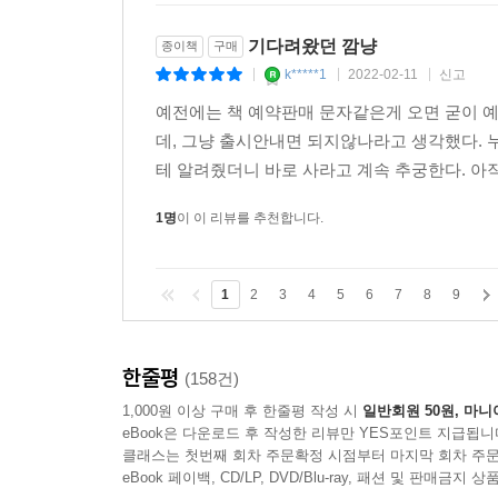
기다려왔던 깜냥
종이책
구매
k*****1
2022-02-11
신고
|
|
|
예전에는 책 예약판매 문자같은게 오면 굳이 
데, 그냥 출시안내면 되지않나라고 생각했다. 
테 알려줬더니 바로 사라고 계속 추궁한다. 아직
1명
이 이 리뷰를 추천합니다.
1
2
3
4
5
6
7
8
9
한줄평
(158건)
1,000원 이상 구매 후 한줄평 작성 시
일반회원 50원, 마니
eBook은 다운로드 후 작성한 리뷰만 YES포인트 지급됩니
클래스는 첫번째 회차 주문확정 시점부터 마지막 회차 주문
eBook 페이백, CD/LP, DVD/Blu-ray, 패션 및 판매금