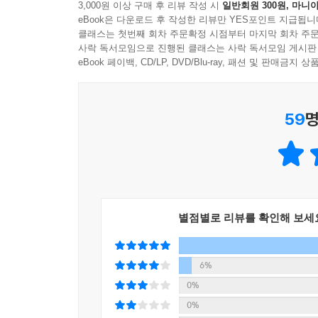
3,000원 이상 구매 후 리뷰 작성 시
일반회원 300원, 마니아
있는 김재희 화가는 깜냥이 눈썰매를 타고 내려오는 
eBook은 다운로드 후 작성한 리뷰만 YES포인트 지급됩니
더해 준다.
클래스는 첫번째 회차 주문확정 시점부터 마지막 회차 주문
사락 독서모임으로 진행된 클래스는 사락 독서모임 게시판
눈썰매장의 안전은 깜냥에게 맡기세요!
eBook 페이백, CD/LP, DVD/Blu-ray, 패션 및 판매금
안전 요원으로 돌아온 고양이 해결사
야외 눈썰매장에 간 만큼 깜냥이 해결해야 하는 일
59
명
어린이를 달래러 썰매장 꼭대기까지 올라가야 한다
틈이 없다. 하지만 고양이 해결사에게 어떤 일이
조각상 꼭대기를 가볍게 점프해 올라가고, 네발로
과정도 흥미롭지만, 깜냥의 번뜩이는 재치를 지켜보
고양이 전용 썰매도 만든다. 밤낮으로 일하는 깜냥
있다는 것을 자연스럽게 깨달을 것이다.
별점별로 리뷰를 확인해 보세
도토리 눈썰매장으로 놀러 오세요
어린이든 고양이든 누구나 환영합니다
6%
『고양이 해결사 깜냥 4: 눈썰매장을 씽씽 달려라!
0%
떨고 있는 길고양이들을 만난 깜냥은 따뜻한 사무
0%