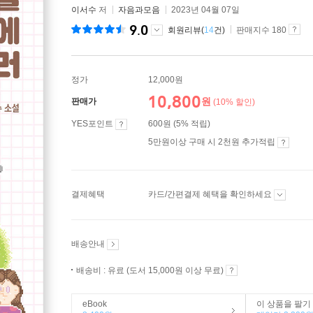
이서수
저
자음과모음
2023년 04월 07일
9.0
회원리뷰(
14
건)
판매지수 180
정가
12,000원
10,800
원
판매가
(10% 할인)
YES포인트
600원 (5% 적립)
5만원이상 구매 시 2천원 추가적립
결제혜택
카드/간편결제 혜택을 확인하세요
배송안내
배송비 : 유료 (도서 15,000원 이상 무료)
eBook
이 상품을 팔기