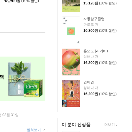
18,900
원
(10% 할인)
15,120
원
(10% 할인)
자몽살구클럽
한로로 저
10,800
원
(10% 할인)
혼모노 (리커버)
성해나 저
16,200
원
(10% 할인)
인비인
성해나 저
16,200
원
(10% 할인)
년 08월 31일
이 분야 신상품
더보기
펼쳐보기