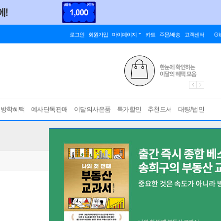
로그인
회원가입
마이페이지
카트
주문/배송
고객센터
Gl
름방학혜택
예사단독판매
이달의사은품
특가할인
추천도서
대량/법인