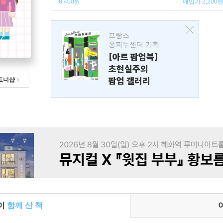
8,400원
매입가 2,200
프랑스
퐁피두센터 기획
[아트 팝업북]
초현실주의
팝업 갤러리
트너샵
들이
함께 산 책