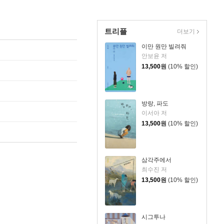
트리플
더보기
이만 원만 빌려줘
안보윤 저
13,500
원
(10% 할인)
방랑, 파도
이서아 저
13,500
원
(10% 할인)
삼각주에서
최수진 저
13,500
원
(10% 할인)
시그투나