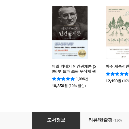
데일 카네기 인간관계론 (5
아주 세속적인
0만부 돌파 초판 무삭제 완
역본)
1,096건
12,150
원
(10
10,350
원
(10% 할인)
엄마를 절에 버리러
도서정보
리뷰/한줄평
(11/3)