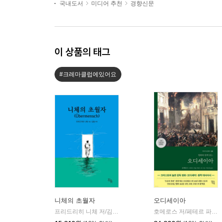
국내도서
미디어 추천
경향신문
이 상품의 태그
#크레마클럽에있어요
니체의 초월자
오디세이아
프리드리히 니체 저/김철 편역
히읏
호메로스 저/페테르 파울 루벤스 그림/박문재 역
|