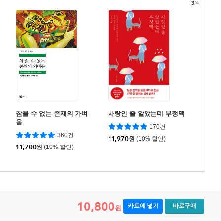
3
/4
참을 수 없는 존재의 가벼
사랑인 줄 알았는데 부정맥
움
170건
360건
11,970
원
(10% 할인)
11,700
원
(10% 할인)
10,800
카트에 넣기
바로구매
원