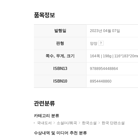
품목정보
발행일
2023년 04월 07일
판형
양장
쪽수, 무게, 크기
164쪽 | 198g | 116*183*20
ISBN13
9788954448864
ISBN10
8954448860
관련분류
카테고리 분류
국내도서
소설/시/희곡
한국소설
한국 단편소설
수상내역 및 미디어 추천 분류