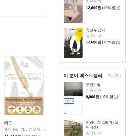
전하영 저
12,600
원
(10% 할인)
찻잔 뒤집기
성수나 저
12,600
원
(10% 할인)
이 분야 베스트셀러
더보기
무진기행
김승옥 저
9,900
원
(10% 할인)
안녕이라 그랬어 (집
테오
에디션)
앨런 레비 저/노지양 역
오팬하우스
|
김애란 저