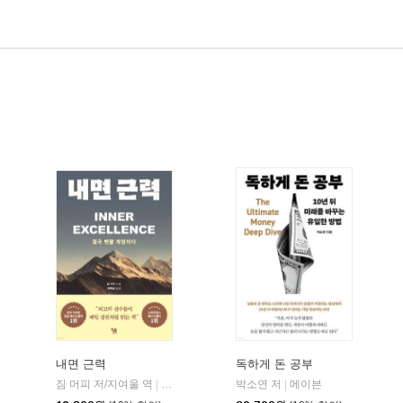
내면 근력
독하게 돈 공부
짐 머피 저/지여울 역
현대지성
윌북(willbook)
박소연 저
메이븐
|
|
|