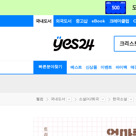
국내도서
외국도서
중고샵
eBook
크레마클럽
C
빠른분야찾기
베스트
신상품
이벤트
바이백
매
웰컴
국내도서
소설/시/희곡
한국소설