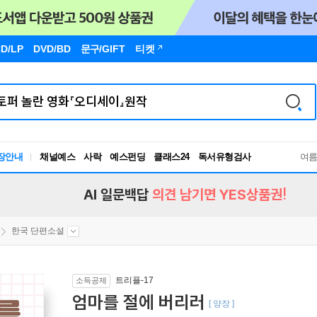
D/LP
DVD/BD
문구
/GIFT
티켓
독서유형검사
장안내
채널예스
사락
예스펀딩
클래스24
여
RBTI Lab
독서유형검사
AI 일문백답
의견 남기면 YES상품권!
한국 단편소설
트리플-17
소득공제
엄마를 절에 버리러
[ 양장 ]