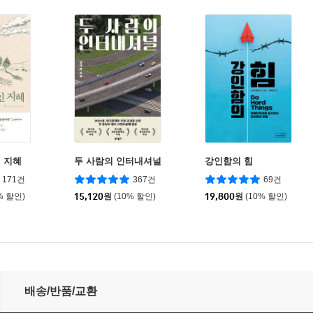
 지혜
두 사람의 인터내셔널
강인함의 힘
171건
367건
69건
% 할인)
15,120
원
(10% 할인)
19,800
원
(10% 할인)
배송/반품/교환