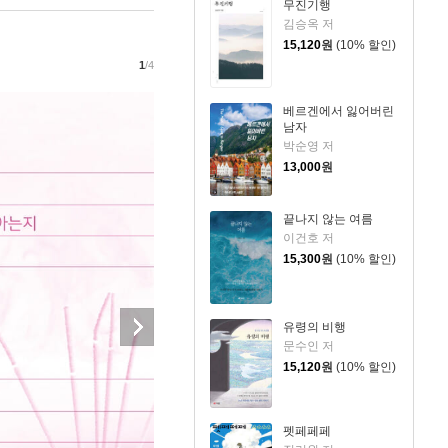
무진기행
김승옥 저
15,120
원
(10% 할인)
1
/4
베르겐에서 잃어버린
남자
박순영 저
13,000
원
끝나지 않는 여름
이건호 저
15,300
원
(10% 할인)
유령의 비행
문수인 저
15,120
원
(10% 할인)
펫페페페