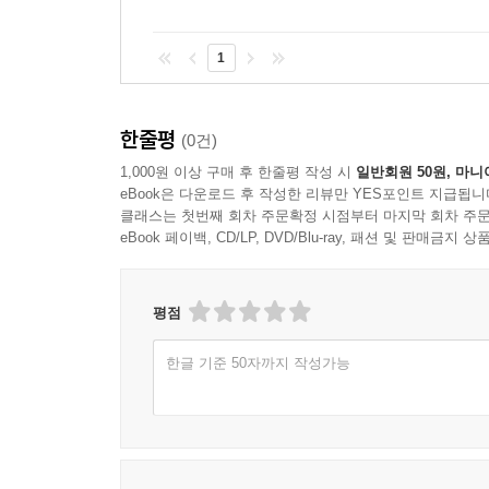
나는 엄마와 딸의 역할이 서로 맞바뀌는 순간, 두
것과 누군가의 어머니가 되는 것 사이에는 어떤 연속
1
애증으로 엮인 어머니와 딸의 관계는 이미 많은 
작가는 “이제껏 누구도 이토록 절묘하고 대담하게 
한줄평
(0건)
카타르시스를 안긴다. 그리고 불편하지만 분명히 존
1,000원 이상 구매 후 한줄평 작성 시
일반회원 50원, 마니
위안을 주고, 편안한 이를 불안하게 만드는 것.”(
eBook은 다운로드 후 작성한 리뷰만 YES포인트 지급됩니
클래스는 첫번째 회차 주문확정 시점부터 마지막 회차 주문
추천의 말
eBook 페이백, CD/LP, DVD/Blu-ray, 패션 및 판매금
복잡하고도 유별난 엄마와 딸의 관계를 솔직하고도
평점
안기는, 기억에 각인될 통렬한 소설이다. _2020 
한글 기준 50자까지 작성가능
애브니 도시는 그저 재능 있는 작가가 아니라 선 
정확하며 헛되이 쓰인 단어도, 군더더기도, 감춰야 
자신의 삶을 주체적으로 살겠다는 마음은 언제 이기