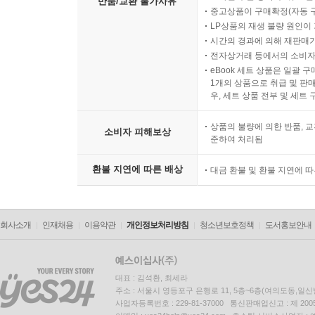
반품/교환 불가사유
중고상품이 구매확정(자동 
LP상품의 재생 불량 원인이 기
시간의 경과에 의해 재판매가
전자상거래 등에서의 소비자
eBook 세트 상품은 일괄 
1개의 상품으로 취급 및 판매
우, 세트 상품 전부 및 세트
상품의 불량에 의한 반품, 교
소비자 피해보상
준하여 처리됨
환불 지연에 따른 배상
대금 환불 및 환불 지연에 
회사소개
인재채용
이용약관
개인정보처리방침
청소년보호정책
도서홍보안내
대표 : 김석환, 최세라
주소 : 서울시 영등포구 은행로 11, 5층~6층(여의도동,일신
사업자등록번호 : 229-81-37000 통신판매업신고 : 제 200