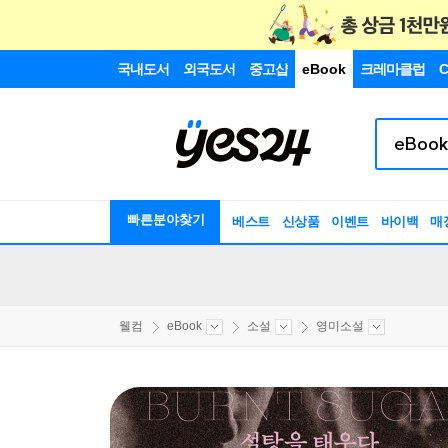
국내도서
외국도서
중고샵
eBook
크레마클럽
C
빠른분야찾기
베스트
신상품
이벤트
바이백
매
웰컴
eBook
소설
영미소설