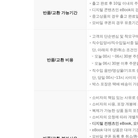
출고 완료 후 10일 이내의 
디지털 콘텐츠인 eBook의 
반품/교환 가능기간
중고상품의 경우 출고 완료일
모바일 쿠폰의 경우 유효기간(
고객의 단순변심 및 착오구
직수입양서/직수입일서중 일
단, 아래의 주문/취소 조건인
오늘 00시 ~ 06시 30분 
반품/교환 비용
오늘 06시 30분 이후 주문
직수입 음반/영상물/기프트 
단, 당일 00시~13시 사이
박스 포장은 택배 배송이 가
소비자의 책임 있는 사유로 
소비자의 사용, 포장 개봉에 
복제가 가능한 상품 등의 포장을 
소비자의 요청에 따라 개별
디지털 컨텐츠인 eBook, 
eBook 대여 상품은 대여 기
모바일 쿠폰 등록 후 취소/환