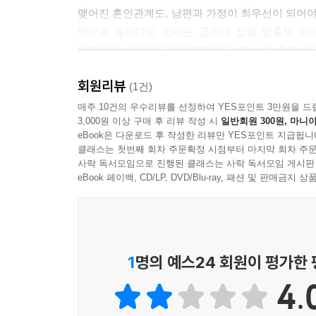
맺어진 혼인관계도, 남편과 가정이 최우선이 되어야
밖으로 돌아다닌 엄마는 급기야 집을 탈출해 어느
마지못해 안타라도 데려갔지만 다른 사람 손에 맡
지켜보며 엄마를 그리워했다. 그렇게 사 년의 시
회원리뷰
살아가고, 결국 엄마의 부모님이 두 사람을 거두지
(1건)
마치고 그곳에서 돌아온 뒤에도 엄마는 떠돌이 예술
매주 10건의 우수리뷰를 선정하여 YES포인트 3만원을 드
3,000원 이상 구매 후 리뷰 작성 시
일반회원 300원, 마니아
eBook은 다운로드 후 작성한 리뷰만 YES포인트 지급됩니
이제 안타라는 자신의 가정을 꾸리고 화가로도 첫
클래스는 첫번째 회차 주문확정 시점부터 마지막 회차 주문
삶에서도 지독했던 과거로부터 자유롭지 못하다. 
사락 독서모임으로 진행된 클래스는 사락 독서모임 게시판
엄마를 죽을 만큼 사랑한다. 그리고 그 모든 지난날
eBook 페이백, CD/LP, DVD/Blu-ray, 패션 및 판매금
있을까. 내 사랑을 돌려주지 않은 이 여자를 나는
않을 수 있을까.
“우리 두 사람 사이에는 어딘가 망가진 구석이 있다.
1
명의 예스24 회원이 평가한
엄마와 딸, 벗어나기 어려운 그 복잡한 애증관계
4.
“내가 엄마의 불행에서 기쁨을 느낀 적이 없다고 