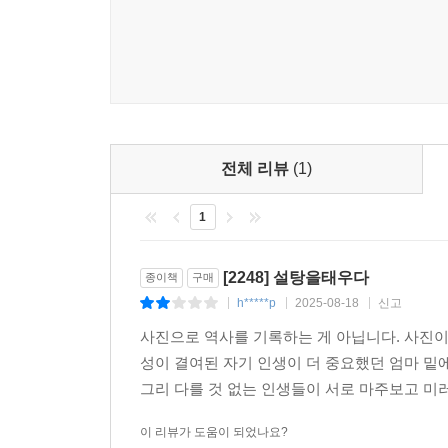
딸의 관계는 다감한 애정이나 따뜻함과는 거리가 
집착하는 애증의 관계다. 평생 나를 경쟁자이자
내게는 여전히 생생히 남아서 고통을 안기는 지난
존재를 노골적으로 부정하고 지워버리려 하는 그
모른다는 불안과 공포. 그런 안타라의 시점으로 
단정할 수 없음을 암시한다. 끊임없이 엄마를 
기억이며, 병의 증상으로만 여겼던 엄마의 기이한
전체 리뷰
(1)
것이다.
1
자신도 아이의 부모가 된 안타라는 스스로에게서
안타라에게 “나는 네가 내 인생을 망칠 줄 알았
[2248] 설탕을태우다
종이책
구매
해치는 상상에 빠진다. 여성이 스스로를 지우고
h*****p
2025-08-18
신고
|
|
|
안타라에게, 그리고 안타라와 딸에게 기묘한 유산
사진으로 역사를 기록하는 게 아닙니다. 사진이
복제되는 것처럼, 안타라가 진행중인 프로젝트의 일
성이 결여된 자기 인생이 더 중요했던 엄마 밑
가운데 안타라는 파괴적인 관계의 반복을 두려워하
그리 다를 것 없는 인생들이 서로 마주보고 미러
했던 오랜 비밀을 알게 된 엄마가 자신과 딸의 안
이 리뷰가 도움이 되었나요?