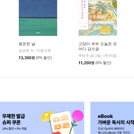
평온한 날
고양이 부부 오늘은 또
어디 감수광
김보희 저
안녕로빈
마음산책
김영사
|
|
|
루씨쏜 글그림
(주)자음과모음
|
13,300
원
(0% 할인)
11,200
원
(0% 할인)