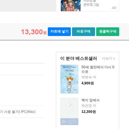
AD
13,300
카트에 넣기
바로구매
원클릭구매
원
이 분야 베스트셀러
더보기
50세 절반에서 다시 0
으로
박현숙 저
4,900
원
백지 앞에서
최은영 저
사용 불가) /PC(Mac)
12,300
원