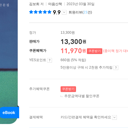
김보희
저
마음산책
2023년 03월 30일
9.9
회원리뷰(
23
건)
정가
13,300원
13,300
원
판매가
11,970
원
쿠폰혜택가
(종이책 정가 대비
쿠폰받기
YES포인트
660원 (5% 적립)
5만원이상 구매 시 2천원 추가적립
추가혜택쿠폰
쿠폰받기
주문금액대별 할인쿠폰
결제혜택
카드/간편결제 혜택을 확인하세요