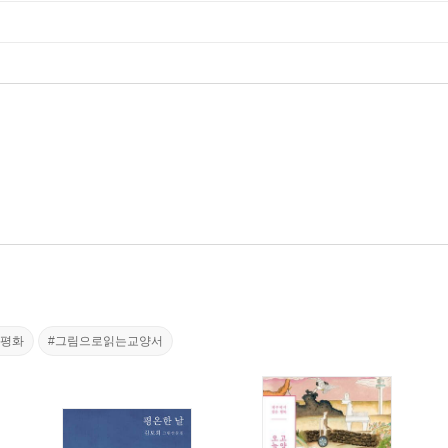
의평화
#그림으로읽는교양서