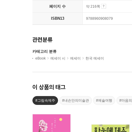
페이지 수
약 216쪽
ISBN13
9788960908079
관련분류
카테고리 분류
eBook
에세이 시
에세이
한국 에세이
이 상품의 태그
#그림속제주
#내손안의미술관
#예술여행
#마음