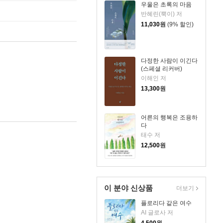
우울은 초록의 마음
반혜린(뿍이) 저
11,030
원
(9% 할인)
다정한 사람이 이긴다
(스페셜 리커버)
이해인 저
13,300
원
어른의 행복은 조용하
다
태수 저
12,500
원
이 분야 신상품
더보기
플로리다 같은 여수
AI 글로사 저