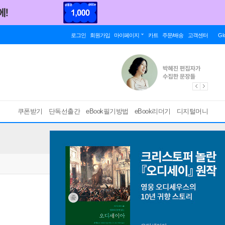
로그인
회원가입
마이페이지
카트
주문/배송
고객센터
Gl
쿠폰받기
단독선출간
eBook필기방법
eBook리더기
디지털머니