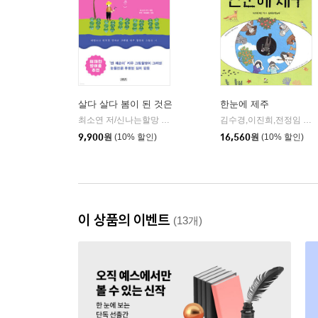
살다 살다 봄이 된 것은
한눈에 제주
최소연 저/신나는할망 오가자,우라차차할망 조수용,불할망 허계생,초록할망 홍태옥,소막할망 강희선 등 그림
김수경,이진희,전정임 글/김혜원 그림
9,900
원
(10% 할인)
16,560
원
(10% 할인)
이 상품의 이벤트
(13개)