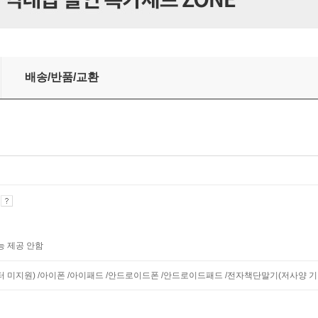
배송/반품/교환
기
능 제공 안함
니터 미지원) /아이폰 /아이패드 /안드로이드폰 /안드로이드패드 /전자책단말기(저사양 기기 