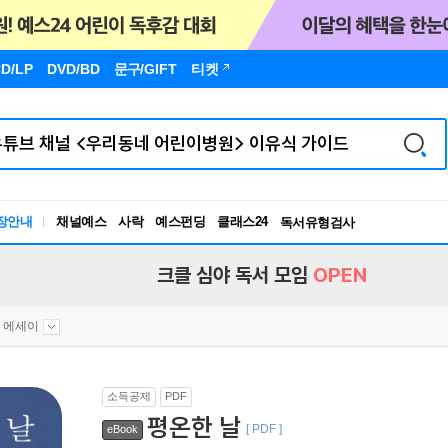
D/LP
DVD/BD
문구
/GIFT
티켓
장안내
채널예스
사락
예스펀딩
클래스24
독서유형검사
RBTI Lab
독서유형검사
크클 심야 독서 모임
OPEN
 에세이
소득공제
PDF
평온한 날
[ PDF ]
eBook