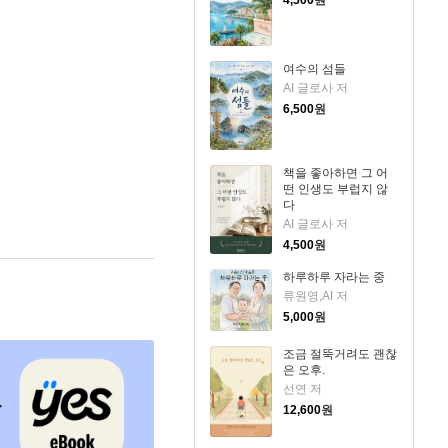
4,500
원
여수의 섬들
AI 글로사 저
6,500
원
책을 좋아하면 그 어
떤 인생도 부럽지 않
다
AI 글로사 저
4,500
원
하루하루 자라는 중
류원영,AI 저
5,000
원
조금 절뚝거려도 괜찮
은 오후.
선연 저
12,600
원