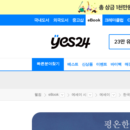
국내도서
외국도서
중고샵
eBook
크레마클럽
C
빠른분야찾기
베스트
신상품
이벤트
바이백
매
웰컴
eBook
에세이 시
에세이
한국