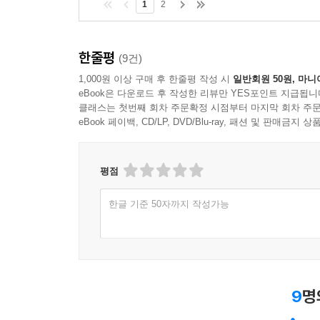
1
2
출발했다는 설명이다.
‘포기’는 영아 유기에서, ‘결핍’은 깨진 도기 그릇에
한줄평
(9건)
오늘을 해석하고 내 것으로 향유하는 핵심적 방법,
1,000원 이상 구매 후 한줄평 작성 시
일반회원 50원, 마니
eBook은 다운로드 후 작성한 리뷰만 YES포인트 지급됩니
저자는 편집자와 진행한 서면 인터뷰에서 한자를 
클래스는 첫번째 회차 주문확정 시점부터 마지막 회차 주문
갖추어졌다는 자신감의 표현일 수도 있다고 말한다
eBook 페이백, CD/LP, DVD/Blu-ray, 패션 및 판매금
“앞으로 우리 사회에서 한자는 어쩌면 서양 사회의
숨 쉬던 말들이 시간이 지나면서 그 빛을 잃을지도
평점
것으로 만들어야 한다는 뜻이기도 하다.
한글 기준 50자까지 작성가능
『한자의 풍경』에서는 포기, 결핍, 추천, 법 등 
자의 갑골문은 피가 뚝뚝 떨어지는 갓 낳은 아이
글자로, 중국 문명의 기원이라 할 주나라 시조 이
상태를 나타낸 것이다. 물이 새거나 옥의 표면이 갈
(缺乏)은 도기의 깨진 틈으로 내용물이 흘러내려 
9
명