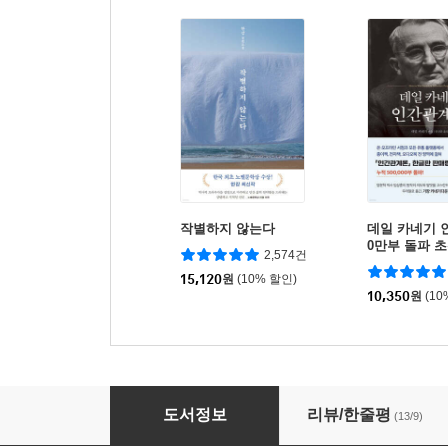
작별하지 않는다
데일 카네기 
0만부 돌파 
2,574건
역본)
15,120
원
(10% 할인)
10,350
원
(10
한자의 풍경
도서정보
리뷰/한줄평
(13/9)