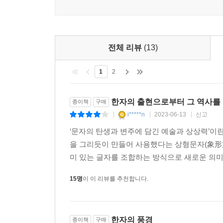
동물 뼈에 복점을 기록하였다. 이것이 바로 갑골
이미지를 떠올린 것이다. 공화는 실존 인물의 이름일
상세히 설명하고, 일본 대학자 시라카와 시즈카의 
을 수도 있다. 이 단어는 2000년 넘는 시간 동안 
여성, 노예, 동물, 시공간, 조상과 제사, 귀신
왕이 직접 통치하지 않고 합의제 기관을 최고 권력
시대에는 모두 날카로운 도구로 문자를 뼈에 새
보나 가장 적합한 번역어가 아닐 수 없었다. (…)
전체 리뷰
(13)
바꾸었다고 밝힌다.
최근에 공화 시기에 제작된 청동기 금문이 발굴되었
보(師和父)라는 이름으로도 불렸다. 이 금문에서 주
1
2
3부 청동기에 새긴 글자 ─ 고대 국가의 한자 금문
“사화보가 이와 같이 말한다”라는 똑같은 표현을 사
건국 주역들은 자신들이 멸망시킨 상나라의 주술적 
둘러싼 오랜 논쟁은 청동기 금문의 발견으로 일단락
한자의 출현으로부터 그 역사를
종이책
구매
그대로 계승한다. 저자는 바로 이것이 중국 역사
--- pp.310~311
i*****n
2023-06-13
신고
|
|
|
문명권이 지속되는 계기를 제공했기 때문이다. 이
이어받았다. 이 시기 청동기에 새긴 많은 글자는
‘문자의 탄생과 변주에 담긴 예술과 상상력’이
문서 행정의 제국 진나라에서 칼과 붓을 함께 지닌 
싶은 지배층의 욕망을 반영한다.
을 그리듯이 만들어 사용했다는 상형문자(象形
문관용은 소맷자락 안에 두 손을 맞잡은 자세로 섰는
미 있는 글자를 조합하는 방식으로 새로운 의미
통과 죽간을 끼워 넣는 작은 구멍도 나 있다. 문자
4부 기축 시대의 한자 ─ 육국고문: 주 왕실이 쇠
다. 글씨를 잘못 쓰면 차고 있는 칼로 죽간을 벗겨
15명
이 이 리뷰를 추천합니다.
제자백가는 역동적 토론과 논쟁을 이끌었고, 이
비했던 것이다. 사마천은 이들이 칼과 붓을 함께 
의사소통과 교육의 수단으로 자리매김한다. 중국 고
높은 지위의 사람이 직접 문서를 작성하는 경우는 
밀려나 새와 벌레의 문자인 조충서라 불리며 소외
--- p.410
한자의 풍경
종이책
구매
한편으로는 혁신과 개성의 시대이기도 했다.