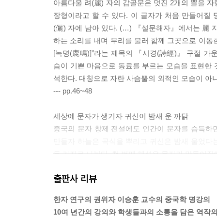
아름다울 려(麗) 자의 갑골문은 멋진 2개의 뿔을 자
10장 용의 문자
장형이라고 할 수 있다. 이 글자가 처음 만들어질 
용은 어떻게 중화 민족의 상징이 되었나│용의 전설
(儷) 자에 남아 있다. (…) 『설문해자』에서는 麗
하는 소리를 내며 무리를 불러 함께 그곳으로 이동
5부 제국의 한자 ─ 전서와 예서
[녹명(鹿鳴)]”라는 제목의 『시경(詩經)』 구절 가
슴이 기쁜 마음으로 동료를 부르는 모습을 표현한 
1장 권위적인 제국의 탄생
석한다. 대칭으로 자란 사슴뿔의 외적인 모습이 아
진나라의 탄생│진은 어떻게 제국이 되었나
--- pp.46~48
2장 문서 행정을 통한 법치의 구현
예의 또 다른 이름 법│법의 기원│문서 행정으로 
세상에 문자가 생기자 귀신이 밤새 운 까닭
3장 소전 ─ 제국 문자의 탄생
중국의 문자 창제 전설에도 인간이 문자를 습득하
행정 문서 작성용 간체자│상급 관리의 우아한 서체
만들자 하늘은 곡식을 뿌리고 귀신은 밤새 울었다는
4장 예서 ─ 또 한 번의 간략화
두 가지로 나뉜다. 첫 번째 해석은 문자가 만들어짐
권력자가 통일시킨 한자 자형│예서에 얽힌 다양한 
를 부르게 하여 창조적 사고를 마비시키려고 했다는
활용하다
출판사 리뷰
을 알고 슬피 울었다는 것이다. 두 번째 해석은 『
5장 예서에서 해서로 ─ 예술이 된 문자
보고 서계를 만들었다. 그러자 사기와 허위가 생겨
예서의 대표 작품 ─ 을영비, 조전비, 석문송│해서
한자 연구의 권위자 이승훈 교수의 중국학 명강의
송곳과 칼을 날카롭게 연마하는 데 힘을 쏟게 되었다
6장 돌과 바위에 새긴 문자
10여 년간의 강의와 학생들과의 소통을 담은 역작의
받을까 두려워서 밤새 울었다.”