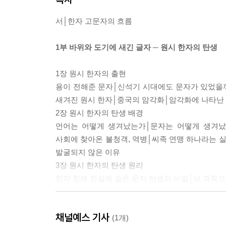
서│한자 고문자의 흐름
1부 바위와 도기에 새긴 글자 ─ 원시 한자의 탄생
1장 원시 한자의 출현
용이 전해준 문자│신석기 시대에도 문자가 있었을
새겨진 원시 한자│중국의 암각화│암각화에 나타난
2장 원시 한자의 탄생 배경
언어는 어떻게 생겨났는가│문자는 어떻게 생겨났
사회에 찾아온 불청객, 역병│씨족 연맹 하나라는
발굴되지 않은 이유
3장 원시 한자의 탄생 원리
한자 창제 전설에 숨은 문자 탄생의 비밀│뇌 과학으
2부 뼈에 새긴 글자 ─ 한자의 완성 갑골문
채널예스 기사
(1개)