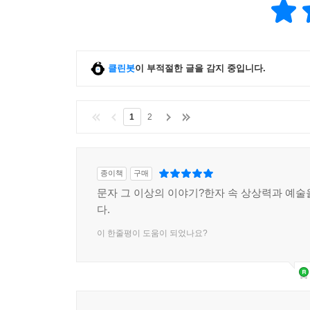
법(法) 자의 원래 글자는 해치라는 전설의 동물
싸울 때는 정직하지 않은 사람을, 논쟁할 때는 거짓
여기에서 좋은 것을 추천(推薦)한다는 의미가 비롯
클린봇
이 부적절한 글을 감지 중입니다.
『한자의 풍경』 속 한 글자 한 글자에는 그것이 
크고 넓다. 왜 인간은 그리기에서 시작하여 문자를
답은 오늘의 우리에게 있는지도 모른다. 우리는 뼈,
1
2
한글과 타 문자와 숫자 등을 조합해가며 독창적 
우리가 영위하는 문자 생활과 텍스트의 의미, 그것
종이책
구매
문자 그 이상의 이야기?한자 속 상상력과 예술
다.
이 한줄평이 도움이 되었나요?