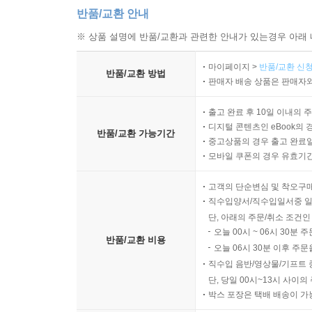
반품/교환 안내
※ 상품 설명에 반품/교환과 관련한 안내가 있는경우 아래 
마이페이지 >
반품/교환 신청
반품/교환 방법
판매자 배송 상품은 판매자와
출고 완료 후 10일 이내의 
디지털 콘텐츠인 eBook의 
반품/교환 가능기간
중고상품의 경우 출고 완료일
모바일 쿠폰의 경우 유효기간(
고객의 단순변심 및 착오구
직수입양서/직수입일서중 일
단, 아래의 주문/취소 조건인
오늘 00시 ~ 06시 30분 
반품/교환 비용
오늘 06시 30분 이후 주문
직수입 음반/영상물/기프트 
단, 당일 00시~13시 사이
박스 포장은 택배 배송이 가