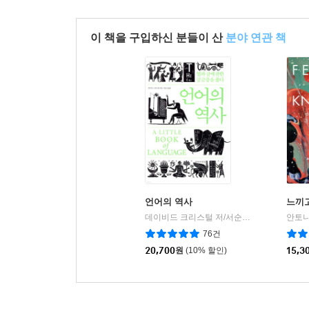
이 책을 구입하신 분들이 산
분야 연관 책
언어의 역사
느끼고
데이비드 크리스털 저/서순승 역
소소의책
|
76건
20,700
원
(10% 할인)
15,3