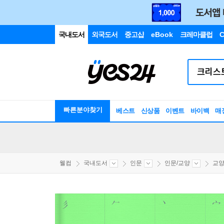
국내도서
외국도서
중고샵
eBook
크레마클럽
C
빠른분야찾기
베스트
신상품
이벤트
바이백
매
웰컴
국내도서
인문
인문/교양
교양