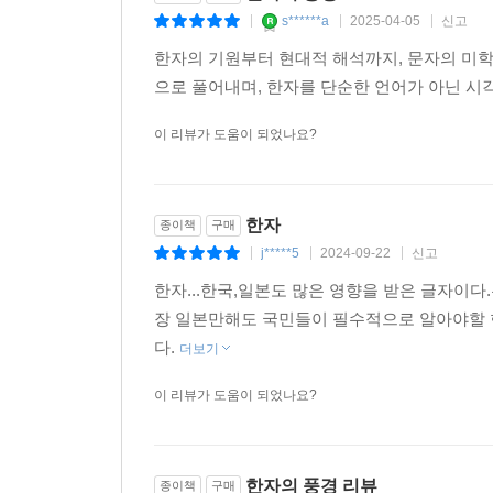
s******a
2025-04-05
신고
|
|
|
양피지와 코덱스: 기록 매체의 변화가 이끈 사유 방
5부 제국의 한자 ─ 전서와 예서: 진나라는 소전
한자의 기원부터 현대적 해석까지, 문자의 미학
종이가 발명되면서 간독을 대체했지만 책의 구성 
육국 문자를 폐지하고 주문을 기본으로 행정 문서
으로 풀어내며, 한자를 단순한 언어가 아닌 시
을 따른 것이다. 최초의 종이책은 동서양 모두 두루
의미를 새겨 넣는다. 예서는 소전을 좀 더 간략화한
는 voluminum에서 유래했다. 동양에서 책을 세는
이 리뷰가 도움이 되었나요?
문자를 예술로 구현하는 서예의 특징을 서술한다. 
사유 형성에 큰 영향을 주었다고 평가된다. 문자에
성립을 기념하는 비문을 세웠고, 귀족은 송덕비나 비
되었다는 뜻이다. 결국 근대 개인주의 사유 방식의 
현대의 책이 등장하게 된 배경 등까지 두루 살핀다.
용을 알고 있는 사람이 옆에서 읽어주지 않으면 글자
한자
종이책
구매
구술적인 발화 맥락에 의존한 것이다. 그래서 과거
6부 최초의 한자 사전 ─ 『설문해자』: 허신의 『
j*****5
2024-09-22
신고
|
|
|
개인 사유를 발전시킨 서구의 지성과는 다른 사유 
허신은 당시 고문을 부정하고 예서로 문자의 의미를
한자...한국,일본도 많은 영향을 받은 글자이
필요하다는 인식에서 『설문해자』라는 책을 저술하
--- pp.467~469
장 일본만해도 국민들이 필수적으로 알아야할 
다.
더보기
갑골문과 룬문자는 어째서 직선으로 이루어졌나
이 리뷰가 도움이 되었나요?
한자와 뇌 과학, 예술, 인류학, 동서양 철학의 만남
『한자의 풍경』의 묘미는 한자와 더불어 다양한 
아니라 뇌 과학의 문자 상자 이론, 룬문자와의 비
한자의 풍경 리뷰
종이책
구매