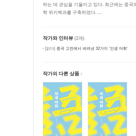
천의 화려한 등장│『주역』, 천의 원리를 풀어내다
하는 데 관심을 기울이고 있다. 최근에는 중국
3장 문자의 연속성 ─ 중국이라는 정체성이 시작되
학 위키백과를 구축하였다. ...
상나라 문자의 계승│중국의 기원
4장 신의 세계에서 인간 세상으로 내려온 문자
문자 보급으로 인한 세계관의 변화
작가와 인터뷰
(2개)
5장 금문의 문화적 특징
예기 ─ 무용지물의 청동기│거대 신전을 대신한 청동
[읽다]
중국 고전에서 벼려낸 32가지 ‘인생 어휘’
6장 청동기에 새긴 문자
청동기 시대에 청동은 없었다?│중국의 청동기 문명
오해와 진실
작가의 다른 상품
7장 금문의 황금시대
대우정 ─ 천명을 처음 기록한 정│모공정 ─ 예술적
8장 금문의 발전 과정
금문의 형태 변화│금문의 내용 변화
4부 기축 시대의 한자 ─ 육국고문
1장 춘추 시대 ─ 공화에서 시작해 맹서로 유지된 