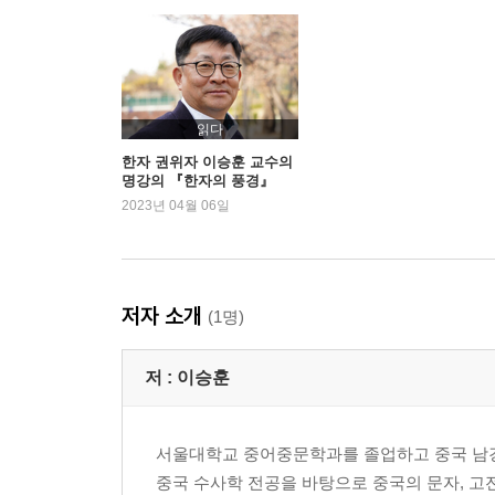
1장 갑골문의 탄생
상나라의 역사│갑골문은 어떻게 발견되었나│갑골이
어떻게 제작했을까│갑골문의 구성│갑골문의 주요
밝혀낸 역사적 사실│진의 진실
2장 갑골문 속 사회 풍경
읽다
갑골문에 나타난 여성│글자에 남은 노예 사회의 
한자 권위자 이승훈 교수의
명강의 『한자의 풍경』
않는 것을 그리는 글자 ─ 귀신과 죽음│새로움은
2023년 04월 06일
│갑골문에는 여름과 겨울이 없었다?
3장 갑골문의 특징
그림에서 문자로│붓 ─ 한자의 형태를 결정하다
돼지에서부터│소와 양│갑골문이 직선으로 이뤄진 까
저자 소개
(1명)
3부 청동기에 새긴 글자 ─ 고대 국가의 한자 금문
저 :
이승훈
1장 주나라 ─ 새로운 문명의 시작
주나라의 역사│농업 국가의 기원│주나라의 건국과
서울대학교 중어중문학과를 졸업하고 중국 남
2장 세계관의 변화 ─ 인격신 제에서 보편 윤리 천
중국 수사학 전공을 바탕으로 중국의 문자, 고