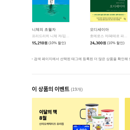
니체의 초월자
오디세이아
프리드리히 니체 저/김철 편역
히읏
호메로스 저/페테르 파울 루벤스 그림/박문재 역
|
15,210
원
(10% 할인)
24,300
원
(10% 할인)
검색 페이지에서 선택된 태그에 등록된 더 많은 상품을 확인해 
이 상품의 이벤트
(19개)