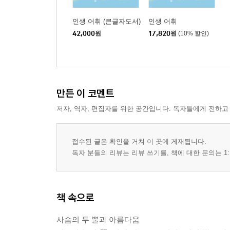
공화의 시대│춘추 시대의 시작│패자의 등장│회맹 
인생 어휘 (큰글자도서)
인생 어휘
2장 공자 ─ 논쟁 시대를 열다
42,000
원
17,820
원
(10% 할인)
문자를 사용하는 새로운 계급의 출현│백가쟁명│금
3장 춘추 시대의 언어와 문자
춘추 시대의 표준어│춘추 시대의 문자
4장 철기 사용으로 촉발된 전쟁 시대
만든 이 코멘트
철기 시대의 시작│철기 문화의 탄생을 보여주는 
5장 혁신과 개성의 전국 시대
저자, 역자, 편집자를 위한 공간입니다. 독자들에게 전하고
전국 시대의 시작│새로운 지배층의 출현│주체적 
6장 교육 수단이 된 동방의 문자
접수된 글은 확인을 거쳐 이 곳에 게재됩니다.
문자의 대중화 ─ 인본주의를 이끌다│본격적인 배
독자 분들의 리뷰는 리뷰 쓰기를, 책에 대한 문의는 1:
7장 서쪽 변방에 보존된 전통 문자
서주 왕실의 문자
8장 조충서 ─ 소외된 남방 문자
책 속으로
동서남북의 기원│남방 문화에 대한 편견│남방의 
9장 새와 봉황의 문자
사슴의 두 뿔과 아름다움
조충서의 배경 ─ 고대 중국의 새 숭배 문화│새의 신 