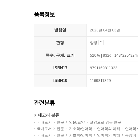
품목정보
발행일
2023년 04월 03일
판형
양장
쪽수, 무게, 크기
520쪽 | 832g | 143*225*32
ISBN13
9791169811323
ISBN10
1169811329
관련분류
카테고리 분류
국내도서
인문
인문/교양
교양으로 읽는 인문
국내도서
인문
기호학/언어학
언어학의 이해
언어학 
국내도서
인문
기호학/언어학
언어학의 이해
동양어