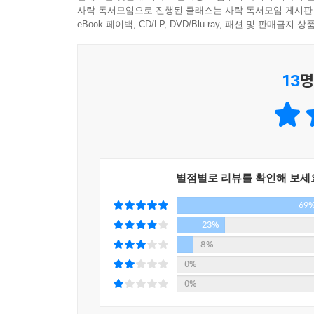
3장 『설문해자』의 한계와 운명
제국을 이끄는 통치 행정의 수단이 되기까지
사락 독서모임으로 진행된 클래스는 사락 독서모임 게시판
는 술과 성스러운 제단을 정결하게 하는 도구의 조
『설문해자』 해석의 한계│『설문해자』의 운명
문자를 둘러싼 극적이고도 빛나는 순간들
eBook 페이백, CD/LP, DVD/Blu-ray, 패션 및 판매금
히 집에서 청소하는 사람은 아니었던 것이다. 갑골
--- pp.144~145
주│도판 출처│참고 문헌│색인
이승훈 교수는 『한자의 풍경』에서 한자가 탄생한
13
명
생동감 있는 모습을 포착한다. 무당이 제사에서 춤을
마음: 심장이 가리키는 것
쓰고 그것을 낭독하던 엄숙한 현장, 노나라 출신 공
갑골문에는 아직 이런 마음과 관련된 원초적인 글
생애를 새긴 돌을 묻어 죽음 이후에도 영원히 기
에게 의지하였기 때문에 스스로 판단하고 능동적으로
체화하고 사용했다. 구체적인 그림문자로 시작했던
자에 불과하다. 신의 의지를 표현하는 데 중점을 
청동기에서 대나무, 비단, 종이와 붓으로 기록 매체
그런데 갑골문 시대에서 1000년이 지난 한나라 때
같다.
이 흐르면서 인간의 이성이 예리해지고 감정이 풍
별점별로 리뷰를 확인해 보세
들이 이제는 스스로의 마음을 돌아보고 그것이 어
69
1부 바위와 도기에 새긴 글자 ─ 원시 한자의 탄
마음이 변화해온 흔적이 그대로 남아 있다.
무엇인지, 고대 인류의 초기 문자 형태는 왜 서
23%
--- p.162
인면어문과 대문구 문화의 도문이 한자의 기원이라는
8%
환경 변화에 따른 수렵 채집 사회에서 농경 사회로의
0%
공화주의: republic의 번역어 공화국의 ‘공화’는 
0%
금문 공(共) 자는 두 손으로 술잔을 쥔 모습이다. 
2부 뼈에 새긴 글자 ─ 한자의 완성 갑골문: 상나라
타내는 화가 결합된 화 자가 나중에 간략해진 것이