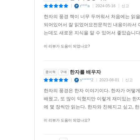
추상화 이론의 몬드리안과 칸딘스키의 직선과 곡선
r****a
2024-05-16
신고
|
|
|
파고들어가 발견해놓은 성과들을, 다른 지식의 묘목
한자의 풍경 책이 너무 두꺼워서 처음에는 읽
되어있어서 잘 읽었어요전문적인 내용이라서 
문자를 사용했던 5000년이라는 시간은 인간 진화의
는데도 새로운 지식을 알 수 있어서 좋았습니다
여유가 없었다. 인간의 뇌는 오랜 기간 동안 수렵 채집
같은 몇 개의 기호들을 인식할 때 활성화된다. 
이 리뷰가 도움이 되었나요?
모양으로 떨어지는 경우는 거의 없다. 그리고 이 
문자 상자 영역은 원래 문자를 처리하는 곳이 아니라
곳이었다. 이런 윤곽선들을 인식하는 곳을 문자 상
한자를 배우자
종이책
구매
─ 85-87쪽
s******2
2023-08-01
신고
|
|
|
한자의 풍경은 한자 이야기이다. 한자가 어떻게
저자에 따르면 현재까지 개발된 대부분의 문자 
배웠고, 또 많이 익혔지만 이렇게 재미있는 한자
예외적인 경우이다. 이런 고대 문자의 유사성은 갑
에 몇 장씩만 읽는다. 한자와 친해지고 싶고, 한
딱딱한 물체에 새겼다. 영어에서 문자를 의미하는 wr
민족은 너도밤나무(beech)의 두꺼운 껍질을 벗겨
이 리뷰가 도움이 되었나요?
beech의 변형으로 나무였고, library의 어원
조각의 흔적이 있듯이 영어 book과 library