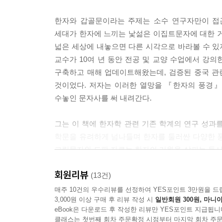
뼈, 쇠, 돌의 의미│서쪽에서 전래된 석각 전통│처
--- pp.89~90
영원한 기억에 대한 욕망│사후 세계와 묘지명│돌에
한자와 갑골문이라는 주제는 소수 연구자만이 접근
7장 죽간 ─ 대나무 조각에 쓴 문자
세대가 한자에 느끼는 낯섦은 이집트문자에 대한 
동요는 어린 남자 노예의 숨 가쁜 노동요였다
사막에 보존된 문자 기록│고묘에서 출토된 간독│죽
넓은 세상에 내놓으면 다른 시각으로 바라볼 수 
신(辛) 자는 원래 죄인의 살에 먹물로 글씨를 쓰거
8장 책의 등장 ─ 생각의 방식을 바꾸다
교수가 10여 년 동안 전공 및 교양 수업에서 강
글자로 쓴다. 맵다는 것은 사실 혀로 느끼는 맛이 
편철 ─ 책의 집필 방식을 결정하다│양피지와 코덱
구축하고 매해 업데이트해왔는데, 검증된 중국 관
표현하는 데 가장 적합한 것이 아닐 수 없다. 동(童
9장 백서 ─ 비단에 쓴 문자
것이었다. 저자는 이러한 열망을 『한자의 풍경』
르는 노동요를 뜻했다. 어린이의 순수한 동심을 표
비단에 쓴 문자│초증서│마왕퇴백서
수놓인 문자사를 써 내려간다.
은 우리를 소름 끼치게 한다. 고대에는 형벌을 받은
10장 종이에 쓴 문자 ─ 법의 진화를 이끌다
이를 가리키게 되었고, 별도로 노예를 나타내는 하인
종이의 사용│간독에서 종이로
그는 이 책에 한자학 관련 기존 학계의 연구 성과를
이것이 나중에는 정식 부인이 아닌 소실을 의미하게
학문을 유려하게 넘나들며 한자를 둘러싼 다양한 풍경
--- pp.152~153
6부 최초의 한자 사전 ─ 『설문해자』
그림문자와 도판 자료는 한자의 기원을 살피는 동
불어넣는다. 이 책은 좁게는 한자라는 문자를, 넓게
여성의 지위에 관한 새로운 해석: 술과 빗자루
회원리뷰
1장 『설문해자』의 탄생
이야기 솜씨와 체계적 지식의 배열은 500여 쪽이라
(13건)
갑골문 부(婦) 자는 여성이 빗자루 추를 들고 있는
한자 사전의 역사│왕망의 화천 ─ 잘못된 문자 해
기분을 맛보게 한다.
매주 10건의 우수리뷰를 선정하여 YES포인트 3만원을 드
고 이야기하는 사람도 있다. 하나는 알고 둘은 모르
2장 『설문해자』의 구성과 내용
3,000원 이상 구매 후 리뷰 작성 시
일반회원 300원, 마니아
을 정결하게 하는 도구였다. 또는 군대 지휘관들이
eBook은 다운로드 후 작성한 리뷰만 YES포인트 지급됩니
허신은 누구인가│부수법으로 배열하다
거북 뼈에 새겨 신을 받들던 고귀한 문자가
康)이라는 사람이 술과 빗자루를 만들었다고 한다. 
클래스는 첫번째 회차 주문확정 시점부터 마지막 회차 주문