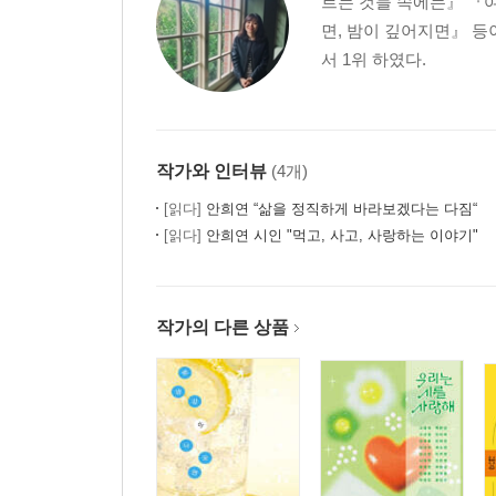
르는 것들 속에는』 『
에필로그 ……197
면, 밤이 깊어지면』 등
서 1위 하였다.
작가와 인터뷰
(4개)
[읽다]
안희연 “삶을 정직하게 바라보겠다는 다짐“
[읽다]
안희연 시인 "먹고, 사고, 사랑하는 이야기"
작가의 다른 상품