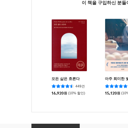
이 책을 구입하신 분
모든 삶은 흐른다
아주 희미한 
449건
16,920
원
(10% 할인)
15,120
원
(10