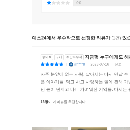
표지에는 이수진 작가의 작품 『제목이 없는 책』(20
0%
닮은 표정으로 사랑하는 장면을 상상하게 됩니다. 따
책을 읽고 있는 당신 같기도 합니다.
예스24에서 우수작으로 선정한 리뷰가
(1건)
있습
지금껏 누구에게도 해
종이책
구매
주간우수작
m****8
2023-07-16
신고
|
|
|
자주 눈앞에 없는 사람, 살아서는 다시 만날 수
은 이야기들. 먹고 사고 사랑하는 일에 관해 
만 높이 던지고 나니 가벼워진 기억들. 다시는 
18명
이 이 리뷰를 추천합니다.