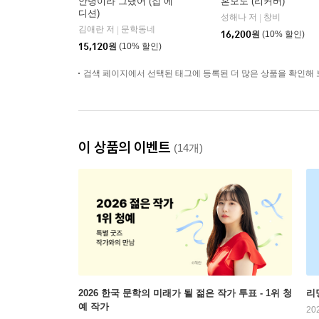
안녕이라 그랬어 (집 에
혼모노 (리커버)
디션)
성해나 저
창비
|
김애란 저
문학동네
|
16,200
원
(10% 할인)
15,120
원
(10% 할인)
검색 페이지에서 선택된 태그에 등록된 더 많은 상품을 확인해 
이 상품의 이벤트
(14개)
2026 한국 문학의 미래가 될 젊은 작가 투표 - 1위 청
리
예 작가
20