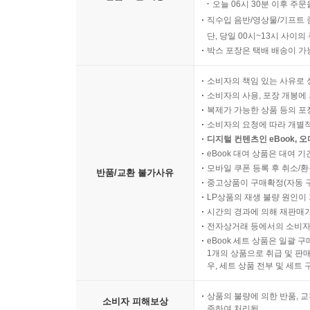
오늘 06시 30분 이후 주문
직수입 음반/영상물/기프트 
단, 당일 00시~13시 사이
박스 포장은 택배 배송이 가
소비자의 책임 있는 사유로 
소비자의 사용, 포장 개봉에 
복제가 가능한 상품 등의 포장을 
소비자의 요청에 따라 개별
디지털 컨텐츠인 eBook, 
eBook 대여 상품은 대여 기
모바일 쿠폰 등록 후 취소/환
반품/교환 불가사유
중고상품이 구매확정(자동 
LP상품의 재생 불량 원인이 기
시간의 경과에 의해 재판매가
전자상거래 등에서의 소비자
eBook 세트 상품은 일괄 
1개의 상품으로 취급 및 판매
우, 세트 상품 전부 및 세트
상품의 불량에 의한 반품, 교
소비자 피해보상
준하여 처리됨