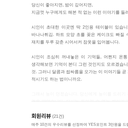
엽서 위에 엽서는 두둑이 쌓여간다. 그건 당신에게 
당신이 좋아지면, 밤이 깊어지면,
찮다. 어떤 마음은 보내지 않음으로써 완성되기도 하
지금껏 누구에게도 해본 적 없는 이런 이야기를 들
믿음으로 물가에 선다. 밤낮없이 톱니가 돌아가고 있
---「통통배로 바다 건너기」중에서
시인이 초대한 이곳엔 딱 2인용 테이블이 있습니
바나나튀김. 하트 모양 초를 꽂은 케이크도 빠질
나는 그 과정을 ‘밤 산책’이라 부르고 싶다. 나에게
재치를 두루 갖춘 시어서커 잠옷을 입어봅니다.
자의 산책은 마음으로 하는 것이다. 낮 산책에서는 
을 열며 나아가지만 밤 산책은 안을 열며 나아간다.
시인이 조심히 꺼내놓은 이 기억들, 어쩐지 온통
것이 중요하다. 밤 산책에서는 곱씹는다. 현상을, 
생각해보면 기억이 본디 그런 것인지도 모르겠습니다
는 노력이고 밤 산책은 응답하려는 노력이다. 나의 
것. 그러니 달콤과 쌉싸름을 오가는 이 이야기들 곧
거. 어디가 얼마나 아픈지를 보여주는 지표. 어쨌든
적시기도 하는 법이니까요.
---「밤 산책」중에서
그래서 높이 던졌습니다. 당신에게 높이를 드리기
그래서 높이 던졌습니다. 당신에게 높이를 드리기
것을 알았습니다. 다시는 들어갈 수 없는 방이라
것을 알았습니다. 다시는 들어갈 수 없는 방이라고
자물쇠를 채워 등뒤에 둘 수 있습니다.
쇠를 채워 등뒤에 둘 수 있습니다.
회원리뷰
(21건)
저의 이야기는 여기서 끝입니다.
매주 10건의 우수리뷰를 선정하여 YES포인트 3만원을 드
저의 이야기는 여기서 끝입니다.