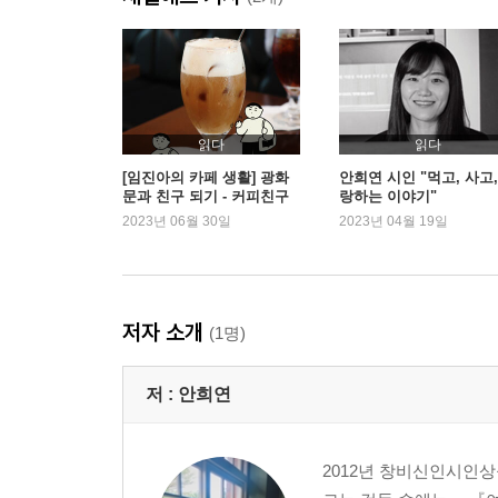
밤을 견디는 재료들 · 시어서커 잠옷 ……91
이 얼굴을 보라 · 헬렌 셰르브베크 화집 ……99
그래도 표백은 싫어요 · 락스 ……106
이 노래는 어디에 고일까 · 하모니카 ……112
나의 인어에게 · 인공눈물 ……121
읽다
읽다
[임진아의 카페 생활] 광화
안희연 시인 "먹고, 사고,
문과 친구 되기 - 커피친구
랑하는 이야기"
3부 어쨌든 무릎이 깨졌다는 건 사랑했다는 뜻이다
2023년 06월 30일
2023년 04월 19일
등뼈를 상상하는 버릇 ……130
단추의 세계 ……138
돌아볼 용기 ……145
저자 소개
(1명)
밤 산책 ……153
옮겨짐과 옮겨냄 ……162
저 :
안희연
사랑의 단상 ……172
매단 나무 ……181
그 겨울의 끝 ……188
2012년 창비신인시인상