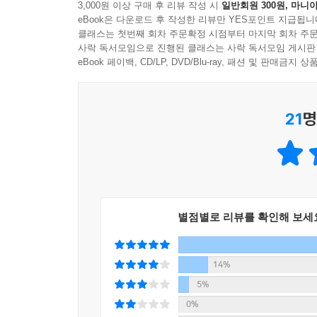
3,000원 이상 구매 후 리뷰 작성 시
일반회원 300원, 마니아
그러니 이제 가세요, 당신의 기억으로.
그러니 이제 가세요, 당신의 기억으로.
eBook은 다운로드 후 작성한 리뷰만 YES포인트 지급됩니
그곳에서 슬픔을 탕진할 때까지 머무세요.
그곳에서 슬픔을 탕진할 때까지 머무세요.
클래스는 첫번째 회차 주문확정 시점부터 마지막 회차 주문
_201쪽, 「에필로그」
사락 독서모임으로 진행된 클래스는 사락 독서모임 게시판
eBook 페이백, CD/LP, DVD/Blu-ray, 패션 및 판매금
---「에필로그」중에서
그러니까 그런 이야기입니다. 사랑을 쓰자 작정 속에
꼭지도 실려 있지요. 시인에게 쓰고 싶게 하는 글
21
명
두 공이란 곧 당신이고 밤일 테지요. 당신을 일으키는
이 밤이 지나면, 먹고 사고 사랑하고, 그다음엔. 
작별하는 이 밤도, 자장자장 모두 달콤한 사랑으로 재
되는 초대장입니다.
별점별로 리뷰를 확인해 보세
시간은 원반던지기 놀이를 즐긴다. 솜씨도 좋아
필요하다. 누가 밤을 꿀에 재울 생각을 한 걸까. 
시간을 재운다. 이런 밤이라면, 아껴 먹지 않을 도리
14%
_23~24쪽, 「누가 밤을 꿀에 재울 생각을 한 걸까」
5%
0%