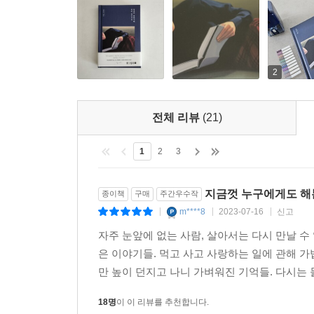
2
전체 리뷰
(21)
1
2
3
지금껏 누구에게도 해
종이책
구매
주간우수작
m****8
2023-07-16
신고
|
|
|
자주 눈앞에 없는 사람, 살아서는 다시 만날 수
은 이야기들. 먹고 사고 사랑하는 일에 관해 
만 높이 던지고 나니 가벼워진 기억들. 다시는 
18명
이 이 리뷰를 추천합니다.