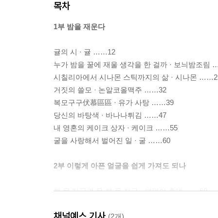
목차
1부 밤을 재운다
귤의 시 · 귤 ……12
누가 밤을 꿀에 재울 생각을 한 걸까 · 보늬밤조림 
시칠리아에서 시나몬 스틱까지의 삶 · 시나몬 ……2
거짓의 쓸모 · 논알코올맥주 ……32
복모구구伏慕區區 · 유가 사탕 ……39
당신의 바탕색 · 바나나튀김 ……47
내 영혼의 케이크 상자 · 케이크 ……55
굴을 사랑해서 벌어진 일 · 굴 ……60
2부 이렇게 아픈 얼굴을 쉽게 가져도 되나
본 못 자국과 못 본 못 자국 · 부엉이 촛대 ……68
신발에 맞는 발을 고르러 나간 언니는 어떻게 되었나 
채널예스 기사
통통배로 바다 건너기 · 엽서 ……83
(2개)