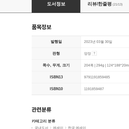
당신이 좋아지면, 밤이 깊어지면
도서정보
리뷰/한줄평
(21/13)
품목정보
발행일
2023년 03월 30일
판형
양장
쪽수, 무게, 크기
204쪽 | 294g | 124*188*20
ISBN13
9791191859485
ISBN10
1191859487
관련분류
카테고리 분류
국내도서
에세이
한국 에세이