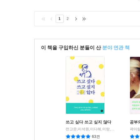
1
2
이 책을 구입하신 분들이 산
분야 연관 책
쓰고 싶다 쓰고 싶지 않다
공부
전고운,이석원,이다혜,이랑,박정민,김종관,백세희,한은형,임대형 공저
곽아람
63건