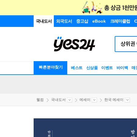
국내도서
외국도서
중고샵
eBook
크레마클럽
C
빠른분야찾기
베스트
신상품
이벤트
바이백
매
웰컴
국내도서
에세이
한국 에세이